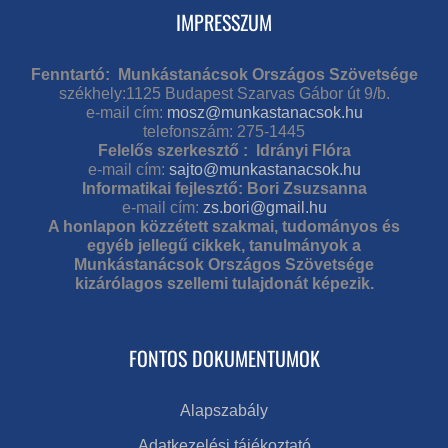
IMPRESSZUM
Fenntartó: Munkástanácsok Országos Szövetsége
székhely:1125 Budapest Szarvas Gábor út 9/b.
e-mail cím:
mosz@munkastanacsok.hu
telefonszám: 275-1445
Felelős szerkesztő : Idrányi Flóra
e-mail cím:
sajto@munkastanacsok.hu
Informatikai fejlesztő: Bori Zsuzsanna
e-mail cím:
zs.bori@gmail.hu
A honlapon közzétett szakmai, tudományos és
egyéb jellegű cikkek, tanulmányok a
Munkástanácsok Országos Szövetsége
kizárólagos szellemi tulajdonát képezik.
FONTOS DOKUMENTUMOK
Alapszabály
Adatkezelési tájékoztató