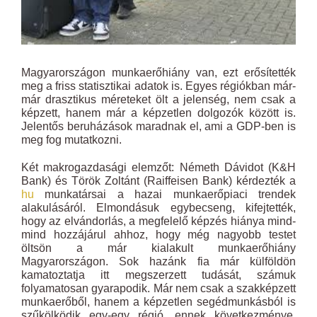
Magyarországon munkaerőhiány van, ezt erősítették
meg a friss statisztikai adatok is. Egyes régiókban már-
már drasztikus méreteket ölt a jelenség, nem csak a
képzett, hanem már a képzetlen dolgozók között is.
Jelentős beruházások maradnak el, ami a GDP-ben is
meg fog mutatkozni.
Két makrogazdasági elemzőt: Németh Dávidot (K&H
Bank) és Török Zoltánt (Raiffeisen Bank) kérdezték a
hu
munkatársai a hazai munkaerőpiaci trendek
alakulásáról. Elmondásuk egybecseng, kifejtették,
hogy az elvándorlás, a megfelelő képzés hiánya mind-
mind hozzájárul ahhoz, hogy még nagyobb testet
öltsön a már kialakult munkaerőhiány
Magyarországon. Sok hazánk fia már külföldön
kamatoztatja itt megszerzett tudását, számuk
folyamatosan gyarapodik. Már nem csak a szakképzett
munkaerőből, hanem a képzetlen segédmunkásból is
szűkölködik egy-egy régió, ennek következménye,