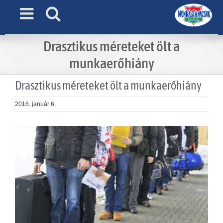
Skip
to
content
Drasztikus méreteket ölt a
munkaerőhiány
Drasztikus méreteket ölt a munkaerőhiány
2016. január 6.
View
Larger
Image