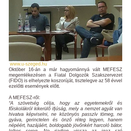
www.u-szeged.hu
Október 16-án a már hagyománnyá vált MEFESZ
megemlékezésen a Fiatal Dolgozók Szakszervezet
(FIDO) is elhelyezte koszorúját, tisztelegve az 58 évvel
ezelőtti események előtt.
A MEFESZ-ről:
“A szövetség célja, hogy az egyetemekről és
főiskolákról kikerülő ifjúság, mely a nemzet agyát van
hivatva képviselni, ne közönyös passzív tömeg, ne
gyáva, gerinctelen és önző réteg legyen, hanem
népéért, hazájáért, boldogabb jövőnkért harcoló bátor,
lelkes sereg. Ne riadjon vissza az igaz szó