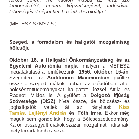
kimondásától, hanem képzettségével, tudásával,
tehetségével népünket, hazánkat szolgálja.”
(MEFESZ SZMSZ 5.)
Szeged, a forradalom és hallgatói mozgalmiság
bölcsője
Október 16. a Hallgatói Önkormányzatiság és az
Egyetemi Autonómia napja
, melyen a MEFESZ
megalakulására emlékezünk.
1956. október 16-án
,
Szegeden, az
Auditorium Maximumban
gyűltek
össze a szegedi diákok, abban az előadóban, ahol
bölcsészettudományokat hallgatott József Attila és
Radnóti Miklós is. A gyűlést a
Dolgozó Ifjúság
Szövetsége (DISZ)
hívta össze, de bölcsész- és
joghallgatók vették át az irányítást:
Kiss
Tamás,
Lejtényi András
és Tóth Imre
. Ekkor még
maguk sem gondolták, hogy a Bölcsészettudományi
Karon összegyűlt diákok százai mozgalmat indítanak,
mely forradalomhoz vezet.