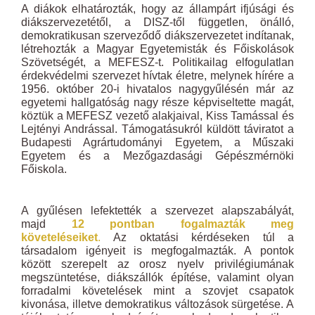
A diákok elhatározták, hogy az állampárt ifjúsági és
diákszervezetétől, a DISZ-től független, önálló,
demokratikusan szerveződő diákszervezetet indítanak,
létrehozták a Magyar Egyetemisták és Főiskolások
Szövetségét, a MEFESZ-t. Politikailag elfogulatlan
érdekvédelmi szervezet hívtak életre, melynek hírére a
1956. október 20-i hivatalos nagygyűlésén már az
egyetemi hallgatóság nagy része képviseltette magát,
köztük a MEFESZ vezető alakjaival, Kiss Tamással és
Lejtényi Andrással. Támogatásukról küldött táviratot a
Budapesti Agrártudományi Egyetem, a Műszaki
Egyetem és a Mezőgazdasági Gépészmérnöki
Főiskola.
A gyűlésen lefektették a szervezet alapszabályát,
majd
12 pontban fogalmazták meg
követeléseiket
.
Az oktatási kérdéseken túl a
társadalom igényeit is megfogalmazták. A pontok
között szerepelt az orosz nyelv privilégiumának
megszüntetése, diákszállók építése, valamint olyan
forradalmi követelések mint a szovjet csapatok
kivonása, illetve demokratikus változások sürgetése. A