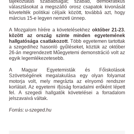
tájékoztatás szabadságát; szabad, demokratikus
választásokat a megszálló orosz csapatok kivonását
követelték politikai céljaik között, továbbá azt, hogy
március 15-e legyen nemzeti ünnep.
A Mozgalom hírére a követelésekhez
október 21-23.
között az ország szinte minden egyetemének
hallgatósága csatlakozott
. Több egyetemen tartottak
a szegedihez hasonló gyűléseket, köztük az október
26-án megrendezett Műegyetemi demonstráció volt az
egyik legemlékezetesebb.
A Magyar Egyetemisták és Főiskolások
Szövetségének megalakulása egy olyan folyamat
motorja volt, mely megrázta az elnyomó rendszer
korlátait. Az egyetemi ifjúság forradalmi erőként lépett
fel. A szegedi hallgatók követelései a forradalom
jelszavaivá váltak.
Forrás: u-szeged.hu