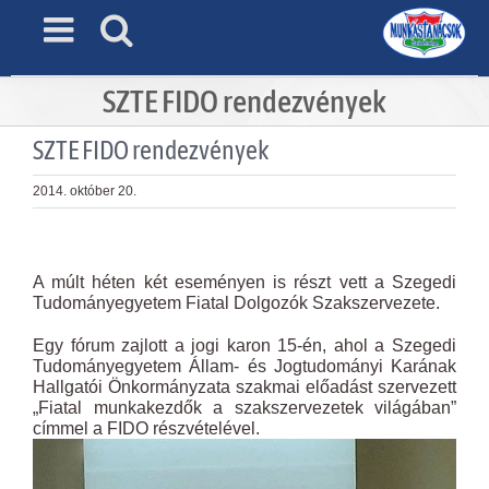
Skip
to
content
SZTE FIDO rendezvények
SZTE FIDO rendezvények
2014. október 20.
View
Larger
A múlt héten két eseményen is részt vett a Szegedi
Image
Tudományegyetem Fiatal Dolgozók Szakszervezete.
Egy fórum zajlott a jogi karon 15-én, ahol a Szegedi
Tudományegyetem Állam- és Jogtudományi Karának
Hallgatói Önkormányzata szakmai előadást szervezett
„Fiatal munkakezdők a szakszervezetek világában”
címmel a FIDO részvételével.