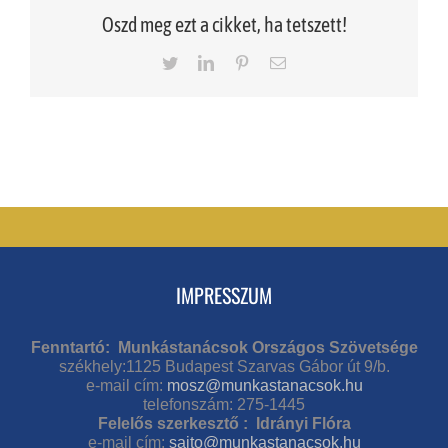
Oszd meg ezt a cikket, ha tetszett!
Twitter
LinkedIn
Pinterest
Email
IMPRESSZUM
Fenntartó: Munkástanácsok Országos Szövetsége
székhely:1125 Budapest Szarvas Gábor út 9/b.
e-mail cím:
mosz@munkastanacsok.hu
telefonszám: 275-1445
Felelős szerkesztő : Idrányi Flóra
e-mail cím:
sajto@munkastanacsok.hu