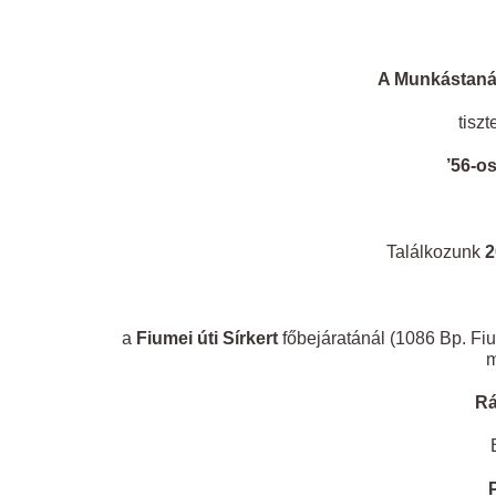
A Munkástaná
tiszt
’56-o
Találkozunk
2
a
Fiumei úti Sírkert
főbejáratánál (1086 Bp. Fi
m
Rá
B