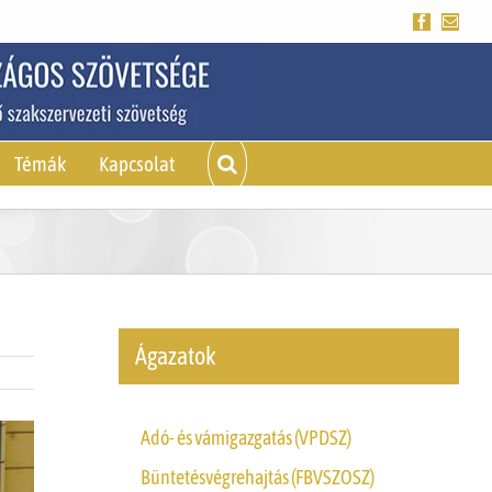
Facebook
Emai
Témák
Kapcsolat
Ágazatok
Adó- és vámigazgatás (VPDSZ)
Büntetésvégrehajtás (FBVSZOSZ)