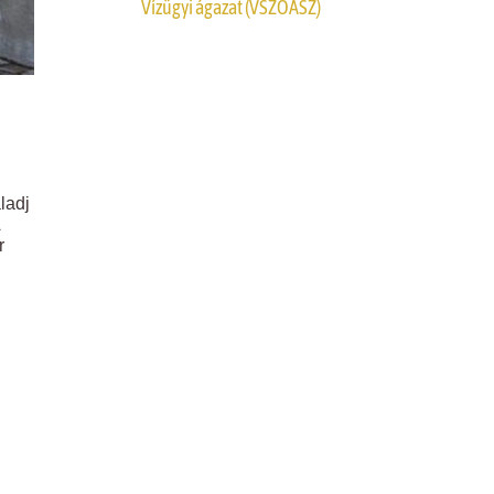
Vízügyi ágazat (VSZOÁSZ)
ladj
r