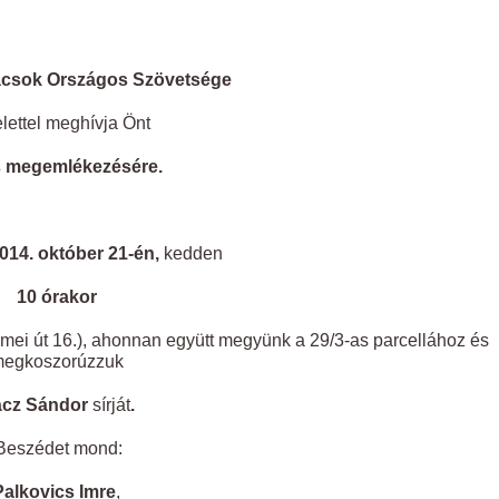
csok Országos Szövetsége
elettel meghívja Önt
s megemlékezésére.
014. október 21-én,
kedden
10 órakor
umei út 16.), ahonnan együtt megyünk a 29/3-as parcellához és
egkoszorúzzuk
cz Sándor
sírját
.
eszédet mond:
Palkovics Imre
,