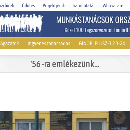
zi hírek
Üdülés
Projektjeink
Iratmintatár
Who we are
Ágazatok
Ingyenes tanácsadás
GINOP_PLUSZ-3.2.3-24
'56 -ra emlékezünk…