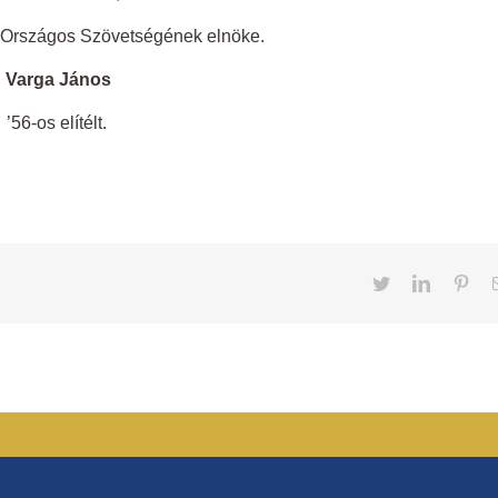
Országos Szövetségének elnöke.
Varga János
’56-os elítélt.
Twitter
LinkedIn
Pint