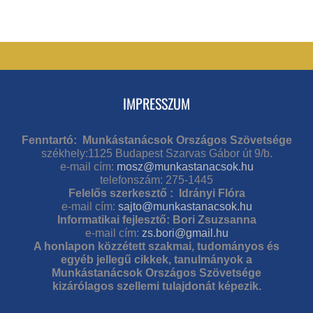
IMPRESSZUM
Fenntartó: Munkástanácsok Országos Szövetsége
székhely:1125 Budapest Szarvas Gábor út 9/b.
e-mail cím:
mosz@munkastanacsok.hu
telefonszám: 275-1445
Felelős szerkesztő : Idrányi Flóra
e-mail cím:
sajto@munkastanacsok.hu
Informatikai fejlesztő: Bori Zsuzsanna
e-mail cím:
zs.bori@gmail.hu
A honlapon közzétett szakmai, tudományos és
egyéb jellegű cikkek, tanulmányok a
Munkástanácsok Országos Szövetsége
kizárólagos szellemi tulajdonát képezik.