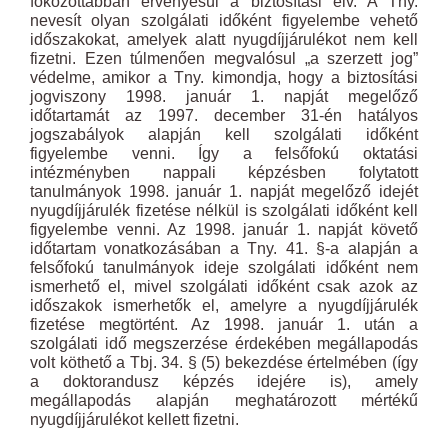
fokozottabban érvényesül a biztosítási elv. A Tny.
nevesít olyan szolgálati időként figyelembe vehető
időszakokat, amelyek alatt nyugdíjjárulékot nem kell
fizetni. Ezen túlmenően megvalósul „a szerzett jog”
védelme, amikor a Tny. kimondja, hogy a biztosítási
jogviszony 1998. január 1. napját megelőző
időtartamát az 1997. december 31-én hatályos
jogszabályok alapján kell szolgálati időként
figyelembe venni. Így a felsőfokú oktatási
intézményben nappali képzésben folytatott
tanulmányok 1998. január 1. napját megelőző idejét
nyugdíjjárulék fizetése nélkül is szolgálati időként kell
figyelembe venni. Az 1998. január 1. napját követő
időtartam vonatkozásában a Tny. 41. §-a alapján a
felsőfokú tanulmányok ideje szolgálati időként nem
ismerhető el, mivel szolgálati időként csak azok az
időszakok ismerhetők el, amelyre a nyugdíjjárulék
fizetése megtörtént. Az 1998. január 1. után a
szolgálati idő megszerzése érdekében megállapodás
volt köthető a Tbj. 34. § (5) bekezdése értelmében (így
a doktorandusz képzés idejére is), amely
megállapodás alapján meghatározott mértékű
nyugdíjjárulékot kellett fizetni.