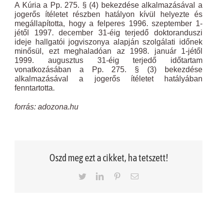
A Kúria a Pp. 275. § (4) bekezdése alkalmazásával a
jogerős ítéletet részben hatályon kívül helyezte és
megállapította, hogy a felperes 1996. szeptember 1-
jétől 1997. december 31-éig terjedő doktoranduszi
ideje hallgatói jogviszonya alapján szolgálati időnek
minősül, ezt meghaladóan az 1998. január 1-jétől
1999. augusztus 31-éig terjedő időtartam
vonatkozásában a Pp. 275. § (3) bekezdése
alkalmazásával a jogerős ítéletet hatályában
fenntartotta.
forrás: adozona.hu
Oszd meg ezt a cikket, ha tetszett!
Twitter
LinkedIn
Pinterest
Email