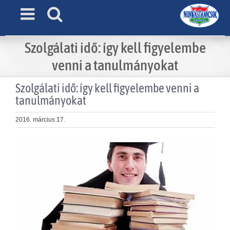
Skip
to
content
Szolgálati idő: így kell figyelembe
venni a tanulmányokat
Szolgálati idő: így kell figyelembe venni a
tanulmányokat
2016. március 17.
View
Larger
Image