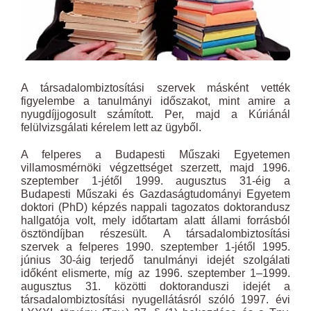
A társadalombiztosítási szervek másként vették
figyelembe a tanulmányi időszakot, mint amire a
nyugdíjjogosult számított. Per, majd a Kúriánál
felülvizsgálati kérelem lett az ügyből.
A felperes a Budapesti Műszaki Egyetemen
villamosmérnöki végzettséget szerzett, majd 1996.
szeptember 1-jétől 1999. augusztus 31-éig a
Budapesti Műszaki és Gazdaságtudományi Egyetem
doktori (PhD) képzés nappali tagozatos doktorandusz
hallgatója volt, mely időtartam alatt állami forrásból
ösztöndíjban részesült. A társadalombiztosítási
szervek a felperes 1990. szeptember 1-jétől 1995.
június 30-áig terjedő tanulmányi idejét szolgálati
időként elismerte, míg az 1996. szeptember 1–1999.
augusztus 31. közötti doktoranduszi idejét a
társadalombiztosítási nyugellátásról szóló 1997. évi