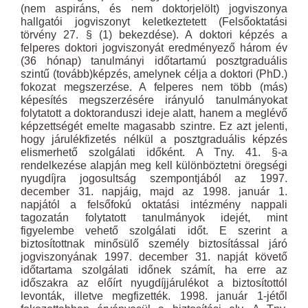
(nem aspiráns, és nem doktorjelölt) jogviszonya
hallgatói jogviszonyt keletkeztetett (Felsőoktatási
törvény 27. § (1) bekezdése). A doktori képzés a
felperes doktori jogviszonyát eredményező három év
(36 hónap) tanulmányi időtartamú posztgraduális
szintű (tovább)képzés, amelynek célja a doktori (PhD.)
fokozat megszerzése. A felperes nem több (más)
képesítés megszerzésére irányuló tanulmányokat
folytatott a doktoranduszi ideje alatt, hanem a meglévő
képzettségét emelte magasabb szintre. Ez azt jelenti,
hogy járulékfizetés nélkül a posztgraduális képzés
elismerhető szolgálati időként. A Tny. 41. §-a
rendelkezése alapján meg kell különböztetni öregségi
nyugdíjra jogosultság szempontjából az 1997.
december 31. napjáig, majd az 1998. január 1.
napjától a felsőfokú oktatási intézmény nappali
tagozatán folytatott tanulmányok idejét, mint
figyelembe vehető szolgálati időt. E szerint a
biztosítottnak minősülő személy biztosítással járó
jogviszonyának 1997. december 31. napját követő
időtartama szolgálati időnek számít, ha erre az
időszakra az előírt nyugdíjjárulékot a biztosítottól
levonták, illetve megfizették. 1998. január 1-jétől