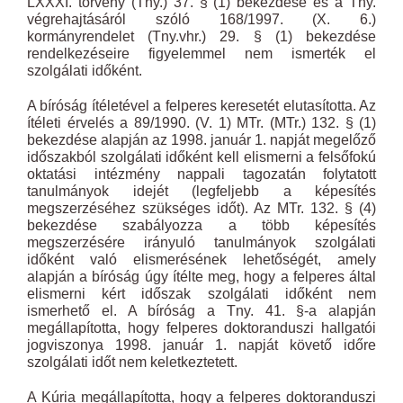
LXXXI. törvény (Tny.) 37. § (1) bekezdése és a Tny.
végrehajtásáról szóló 168/1997. (X. 6.)
kormányrendelet (Tny.vhr.) 29. § (1) bekezdése
rendelkezéseire figyelemmel nem ismerték el
szolgálati időként.
A bíróság ítéletével a felperes keresetét elutasította. Az
ítéleti érvelés a 89/1990. (V. 1) MTr. (MTr.) 132. § (1)
bekezdése alapján az 1998. január 1. napját megelőző
időszakból szolgálati időként kell elismerni a felsőfokú
oktatási intézmény nappali tagozatán folytatott
tanulmányok idejét (legfeljebb a képesítés
megszerzéséhez szükséges időt). Az MTr. 132. § (4)
bekezdése szabályozza a több képesítés
megszerzésére irányuló tanulmányok szolgálati
időként való elismerésének lehetőségét, amely
alapján a bíróság úgy ítélte meg, hogy a felperes által
elismerni kért időszak szolgálati időként nem
ismerhető el. A bíróság a Tny. 41. §-a alapján
megállapította, hogy felperes doktoranduszi hallgatói
jogviszonya 1998. január 1. napját követő időre
szolgálati időt nem keletkeztetett.
A Kúria megállapította, hogy a felperes doktoranduszi