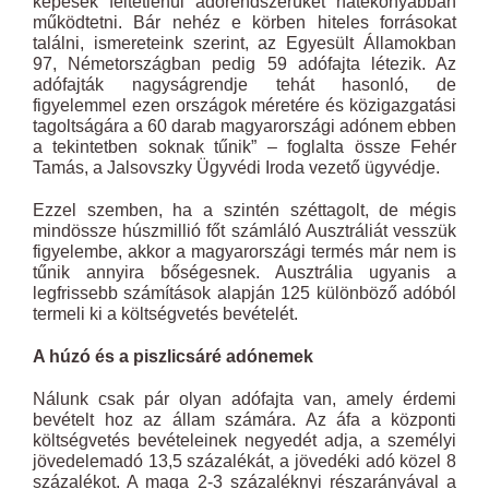
képesek feltétlenül adórendszerüket hatékonyabban
működtetni. Bár nehéz e körben hiteles forrásokat
találni, ismereteink szerint, az Egyesült Államokban
97, Németországban pedig 59 adófajta létezik. Az
adófajták nagyságrendje tehát hasonló, de
figyelemmel ezen országok méretére és közigazgatási
tagoltságára a 60 darab magyarországi adónem ebben
a tekintetben soknak tűnik” – foglalta össze Fehér
Tamás, a Jalsovszky Ügyvédi Iroda vezető ügyvédje.
Ezzel szemben, ha a szintén széttagolt, de mégis
mindössze húszmillió főt számláló Ausztráliát vesszük
figyelembe, akkor a magyarországi termés már nem is
tűnik annyira bőségesnek. Ausztrália ugyanis a
legfrissebb számítások alapján 125 különböző adóból
termeli ki a költségvetés bevételét.
A húzó és a piszlicsáré adónemek
Nálunk csak pár olyan adófajta van, amely érdemi
bevételt hoz az állam számára. Az áfa a központi
költségvetés bevételeinek negyedét adja, a személyi
jövedelemadó 13,5 százalékát, a jövedéki adó közel 8
százalékot. A maga 2-3 százaléknyi részarányával a