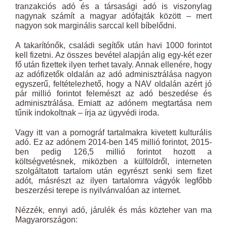
tranzakciós adó és a társasági adó is viszonylag
nagynak számít a magyar adófajták között – mert
nagyon sok marginális sarccal kell bíbelődni.
A takarítónők, családi segítők után havi 1000 forintot
kell fizetni. Az összes bevétel alapján alig egy-két ezer
fő után fizettek ilyen terhet tavaly. Annak ellenére, hogy
az adófizetők oldalán az adó adminisztrálása nagyon
egyszerű, feltételezhető, hogy a NAV oldalán azért jó
pár millió forintot felemészt az adó beszedése és
adminisztrálása. Emiatt az adónem megtartása nem
tűnik indokoltnak – írja az ügyvédi iroda.
Vagy itt van a pornográf tartalmakra kivetett kulturális
adó. Ez az adónem 2014-ben 145 millió forintot, 2015-
ben pedig 126,5 millió forintot hozott a
költségvetésnek, miközben a külföldről, interneten
szolgáltatott tartalom után egyrészt senki sem fizet
adót, másrészt az ilyen tartalomra vágyók legfőbb
beszerzési terepe is nyilvánvalóan az internet.
Nézzék, ennyi adó, járulék és más közteher van ma
Magyarországon: