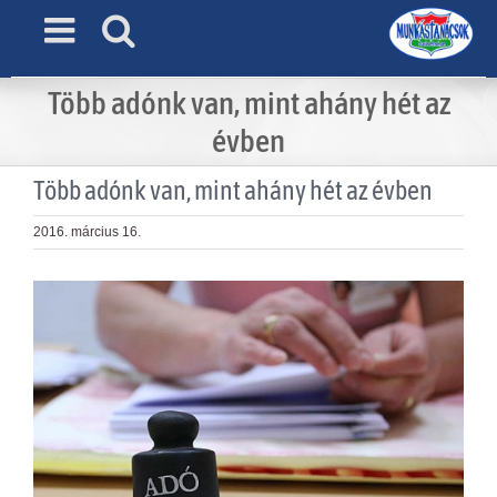
Skip
to
content
Több adónk van, mint ahány hét az
évben
Több adónk van, mint ahány hét az évben
2016. március 16.
View
Larger
Image