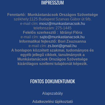
IMPRESSZUM
Fenntartó: Munkástanácsok Országos Szövetsége
székhely:1125 Budapest Szarvas Gábor út 9/b.
e-mail cím:
mosz@munkastanacsok.hu
telefonszám: 275-1445
Felelős szerkesztő : Idrányi Flóra
e-mail cím:
sajto@munkastanacsok.hu
Informatikai fejlesztő: Bori Zsuzsanna
e-mail cím:
zs.bori@gmail.hu
A honlapon közzétett szakmai, tudományos és
egyéb jellegű cikkek, tanulmányok a
Munkástanácsok Országos Szövetsége
kizárólagos szellemi tulajdonát képezik.
FONTOS DOKUMENTUMOK
Alapszabály
Adatkezelési tájékoztató