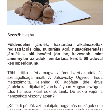
Szerző:
hvg.hu
Földvédelmi járulék, háztartási alkalmazottak
regisztrációs díja, kulturális adó, hulladéklerakási
járulék – piti bevétel jön be, kevesebb, mint
amennyibe az adók fenntartása került. 60 adóval
kell bíbelődnünk.
Több kritika is éri a magyar adórendszert az adófajták
széttagoltsága miatt. A Jalsovszky Ügyvédi Iroda
megszámolta, jelenleg 60 adófajta (ide értve
járulékokat, díjakat is) van hatályban Magyarországon.
Első hallásra kicsit soknak tűnik. De sok-e vajon a
nemzetközi viszonylatban?
„Külföldi példák azt mutatják, hogy más országok sem