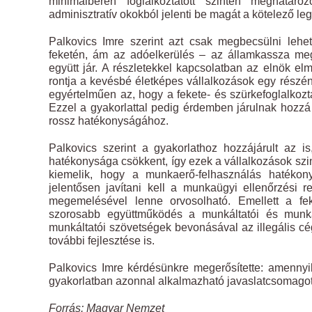
minimálbéren foglalkoztatott szintén meghatáro
adminisztratív okokból jelenti be magát a kötelező le
Palkovics Imre szerint azt csak megbecsülni leh
feketén, ám az adóelkerülés – az államkassza meg
együtt jár. A részletekkel kapcsolatban az elnök 
rontja a kevésbé életképes vállalkozások egy részén
egyértelműen az, hogy a fekete- és szürkefoglalkozta
Ezzel a gyakorlattal pedig érdemben járulnak hozz
rossz hatékonyságához.
Palkovics szerint a gyakorlathoz hozzájárult az 
hatékonysága csökkent, így ezek a vállalkozások szint
kiemelik, hogy a munkaerő-felhasználás hatékon
jelentősen javítani kell a munkaügyi ellenőrzési 
megemelésével lenne orvosolható. Emellett a feke
szorosabb együttműködés a munkáltatói és munkavá
munkáltatói szövetségek bevonásával az illegális cég
további fejlesztése is.
Palkovics Imre kérdésünkre megerősítette: amennyibe
gyakorlatban azonnal alkalmazható javaslatcsomagot,
Forrás: Magyar Nemzet