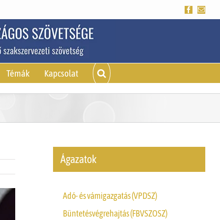
Facebook
Emai
Témák
Kapcsolat
Ágazatok
Adó- és vámigazgatás (VPDSZ)
Büntetésvégrehajtás (FBVSZOSZ)