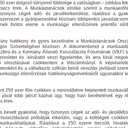
 250 ezer dolgozó túlnyomó többsége a valóságban – jobbára fe
kovics Imre. A Munkástanácsok elnöke szerint a munkaerőhi
 bizonyos cégek adó- és járulékelkerülése, ráadásul a gyak
kszervezet a gyáriparosokkal közösen többpontos javaslatcso
nek fontos eleme a munkaügyi ellenőrzések jelentős sűrít
hiány hatékony és gyors kezelésére a Munkástanácsok Orsz
gos Szövetségével közösen. A dokumentumot a munkaadó
yszféra és a Kormány Állandó Konzultációs Fórumának (VKF) t
resletet és -kínálatot veszi figyelembe, és arra kínál megol
elosztásával csökkenteni a létszámhiányt. A képviselet
onként és a vállalkozói szférán belüli elosztás javítását szer
 munkaügyi ellenőrzések hatékonyságnöveléséről ugyanakkor 
nt 250 ezer főre csökken a minimálbérre bejelentett munkavál
jóval több pénzt kaphat úgy, hogy havi bevételének egy ré
s Imre.
bevett gyakorlat, hogy bizonyos cégek az adó- és járulékfiz
lmulasztásával próbálják elkerülni, vagy a költségek csökke
munkavállalójukat. Ráadásul a 250 ezerre becsült, hivatal