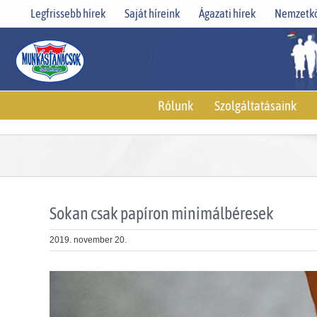
Skip
Legfrissebb hírek
Saját híreink
Ágazati hírek
Nemzetkö
to
content
Rólunk
Szolgáltatásaink
Sokan csak papíron minimálbéresek
2019. november 20.
View
Larger
Image