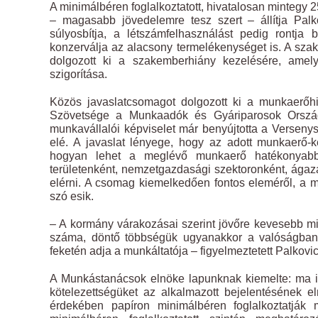
A minimálbéren foglalkoztatott, hivatalosan mintegy
– magasabb jövedelemre tesz szert – állítja Pal
súlyosbítja, a létszámfelhasználást pedig rontja
konzerválja az alacsony termelékenységet is. A sza
dolgozott ki a szakemberhiány kezelésére, amely
szigorítása.
Közös javaslatcsomagot dolgozott ki a munkaerő
Szövetsége a Munkaadók és Gyáriparosok Orszá
munkavállalói képviselet már benyújtotta a Versen
elé. A javaslat lényege, hogy az adott munkaerő-ke
hogyan lehet a meglévő munkaerő hatékonyabb 
területenként, nemzetgazdasági szektoronként, ágazat
elérni. A csomag kiemelkedően fontos eleméről, a
szó esik.
– A kormány várakozásai szerint jövőre kevesebb mi
száma, döntő többségük ugyanakkor a valóságban 
feketén adja a munkáltatója – figyelmeztetett Palkovic
A Munkástanácsok elnöke lapunknak kiemelte: ma is 
kötelezettségüket az alkalmazott bejelentésének e
érdekében papíron minimálbéren foglalkoztatják 