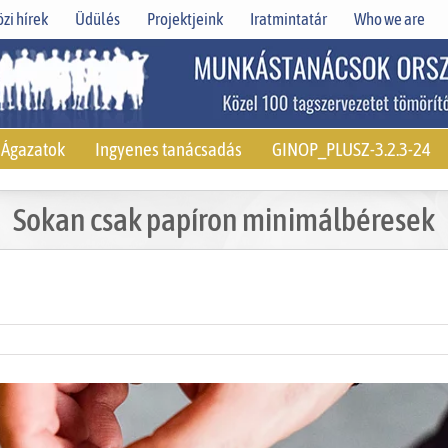
zi hírek
Üdülés
Projektjeink
Iratmintatár
Who we are
Ágazatok
Ingyenes tanácsadás
GINOP_PLUSZ-3.2.3-24
Sokan csak papíron minimálbéresek