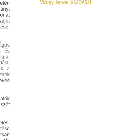
Vízügyi ágazat (VSZOÁSZ)
ketén
ányt
orlat
magot
ése,
ágos
i és
agjai
dást,
ek a
etnék
kevés
lalók
szét
etési
ntése
osan