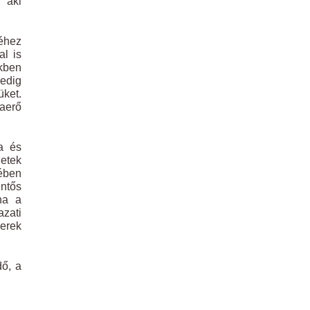
 aki
éhez
al is
ékben
pedig
üket.
kaerő
a és
letek
ében
entős
ana a
azati
zerek
dő, a