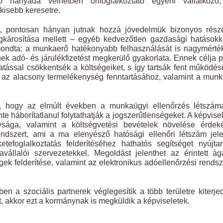
zó hányada vélhetően önfoglalkoztató egyéni vállalkozó,
gkisebb keresetre.
et, pontosan hányan jutnak hozzá jövedelmük bizonyos rész
károsítása mellett – egyéb kedvezőtlen gazdasági hatásokk
elmondta: a munkaerő hatékonyabb felhasználását is nagymért
ek adó- és járulékfizetést megkerülő gyakorlata. Ennek célja 
tással csökkentsék a költségeiket, s így tartsák fent működés
á az alacsony termelékenység fenntartásához, valamint a mun
is, hogy az elmúlt években a munkaügyi ellenőrzés létszám
e háborítatlanul folytathatják a jogszerűtlenségeket. A képvise
ysága, valamint a költségvetési bevételek növelése érdek
rendszert, ami a ma elenyésző hatósági ellenőri létszám jel
tefoglalkoztatás felderítéséhez hathatós segítséget nyújt
llalói szervezetekkel. Megoldást jelenthet az érintett ág
ek felderítése, valamint az elektronikus adóellenőrzési rends
n a szociális partnerek véglegesítik a több területre kiterje
 akkor ezt a kormánynak is megküldik a képviseletek.