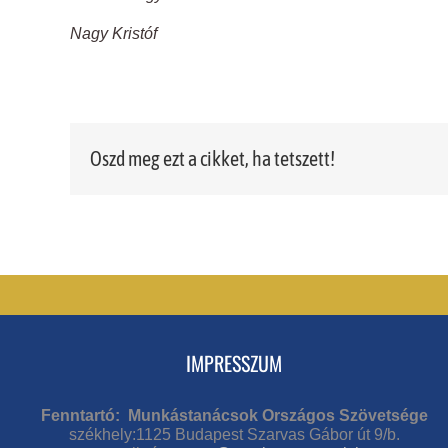
Nagy Kristóf
Oszd meg ezt a cikket, ha tetszett!
IMPRESSZUM
Fenntartó: Munkástanácsok Országos Szövetsége
székhely:1125 Budapest Szarvas Gábor út 9/b.