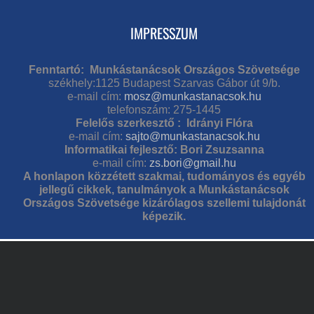
IMPRESSZUM
Fenntartó: Munkástanácsok Országos Szövetsége
székhely:1125 Budapest Szarvas Gábor út 9/b.
e-mail cím:
mosz@munkastanacsok.hu
telefonszám: 275-1445
Felelős szerkesztő : Idrányi Flóra
e-mail cím:
sajto@munkastanacsok.hu
Informatikai fejlesztő: Bori Zsuzsanna
e-mail cím:
zs.bori@gmail.hu
A honlapon közzétett szakmai, tudományos és egyéb
jellegű cikkek, tanulmányok a Munkástanácsok
Országos Szövetsége kizárólagos szellemi tulajdonát
képezik.