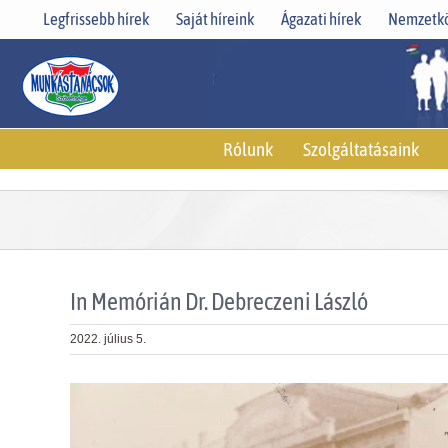
Skip
Legfrissebb hírek
Saját híreink
Ágazati hírek
Nemzetkö
to
content
Rólunk
Szolgáltatásaink
In Memórián Dr. Debreczeni László
2022. július 5.
View
Larger
Image