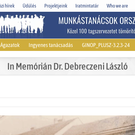
zi hírek
Üdülés
Projektjeink
Iratmintatár
Who we are
Ágazatok
Ingyenes tanácsadás
GINOP_PLUSZ-3.2.3-24
In Memórián Dr. Debreczeni László