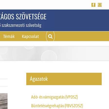
Facebook
Emai
Témák
Kapcsolat
Ágazatok
Adó- és vámigazgatás (VPDSZ)
Büntetésvégrehajtás (FBVSZOSZ)