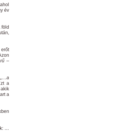
ahol
gy év
 föld
után,
 erőt
 Azon
rű
–
:
„…a
zt a
 akik
art a
ekben
uk: …