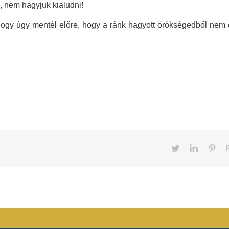
 nem hagyjuk kialudni!
hogy úgy mentél előre, hogy a ránk hagyott örökségedből nem
Twitter
LinkedIn
Pint