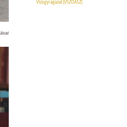
Vízügyi ágazat (VSZOÁSZ)
ásai