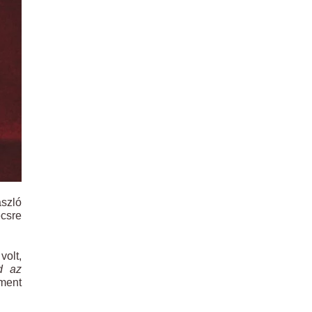
szló
écsre
olt,
d az
ment