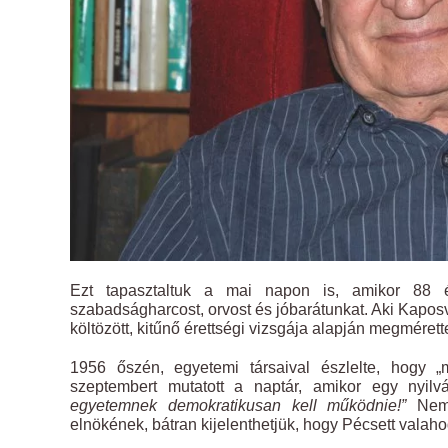
Ezt tapasztaltuk a mai napon is, amikor 88 é
szabadságharcost, orvost és jóbarátunkat. Aki Kaposv
költözött, kitűnő érettségi vizsgája alapján megmérett
1956 őszén, egyetemi társaival észlelte, hogy „
szeptembert mutatott a naptár, amikor egy nyilv
egyetemnek demokratikusan kell működnie!”
Nem 
elnökének, bátran kijelenthetjük, hogy Pécsett valah