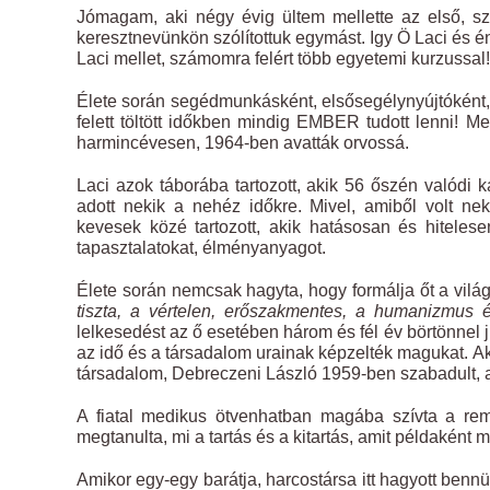
Jómagam, aki négy évig ültem mellette az első, s
keresztnevünkön szólítottuk egymást. Igy Ö Laci és 
Laci mellet, számomra felért több egyetemi kurzussal!
Élete során segédmunkásként, elsősegélynyújtóként, fo
felett töltött időkben mindig EMBER tudott lenni! Me
harmincévesen, 1964-ben avatták orvossá.
Laci azok táborába tartozott, akik 56 őszén valódi k
adott nekik a nehéz időkre. Mivel, amiből volt n
kevesek közé tartozott, akik hatásosan és hiteles
tapasztalatokat, élményanyagot.
Élete során nemcsak hagyta, hogy formálja őt a világ,
tiszta, a vértelen, erőszakmentes, a humanizmus é
lelkesedést az ő esetében három és fél év börtönnel
az idő és a társadalom urainak képzelték magukat. A
társadalom, Debreczeni László 1959-ben szabadult, 
A fiatal medikus ötvenhatban magába szívta a rem
megtanulta, mi a tartás és a kitartás, amit példaként mu
Amikor egy-egy barátja, harcostársa itt hagyott benn