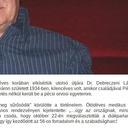
ves korában elkísértük utolsó útjára Dr. Debreczeni Lá
áron született 1934-ben, kilencéves volt, amikor családjával P
etés nélkül került be a pécsi orvosi egyetemre.
meg sűrűsödik” körülötte a történelem. Ötödéves medikus v
ános rendezvényen kijelentette:
„…úgy az országnak, min
csoda, hogy október 22-én megválasztották a diákparla
ogy így kezdődött az 56-os forradalom és a szabadságharc!