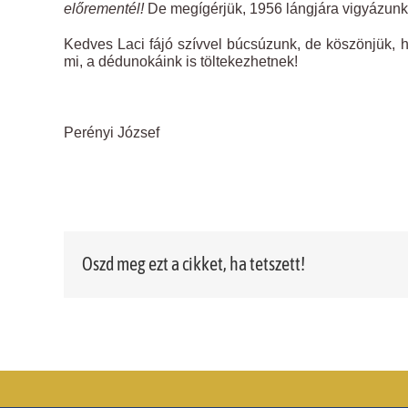
előrementél!
De megígérjük, 1956 lángjára vigyázunk,
Kedves Laci fájó szívvel búcsúzunk, de köszönjük, 
mi, a dédunokáink is töltekezhetnek!
Perényi József
Oszd meg ezt a cikket, ha tetszett!