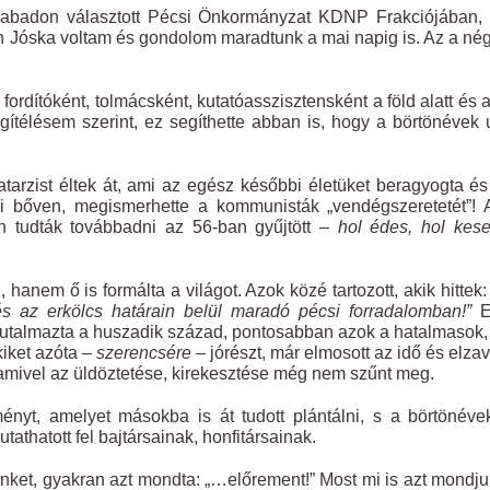
zabadon választott Pécsi Önkormányzat KDNP Frakciójában, 
én Jóska voltam és gondolom maradtunk a mai napig is. Az a né
rdítóként, tolmácsként, kutatóasszisztensként a föld alatt és a
gítélésem szerint, ez segíthette abban is, hogy a börtönévek 
atarzist éltek át, ami az egész későbbi életüket beragyogta és
eki bőven, megismerhette a kommunisták „vendégszeretetét”!
en tudták továbbadni az 56-ban gyűjtött –
hol édes, hol kese
 hanem ő is formálta a világot. Azok közé tartozott, akik hittek
s az erkölcs határain belül maradó pécsi forradalomban!”
E
 jutalmazta a huszadik század, pontosabban azok a hatalmasok,
kiket azóta –
szerencsére
– jórészt, már elmosott az idő és elzav
amivel az üldöztetése, kirekesztése még nem szűnt meg.
ényt, amelyet másokba is át tudott plántálni, s a börtönév
tathatott fel bajtársainak, honfitársainak.
ünket, gyakran azt mondta: „…előrement!” Most mi is azt mondj