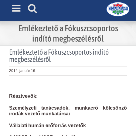
Skip
to
content
Emlékeztető a Fókuszcsoportos
indító megbeszélésről
Emlékeztető a Fókuszcsoportos indító
megbeszélésről
2014. január 16.
View
Larger
Résztvevők:
Image
Személyzeti tanácsadók, munkaerő kölcsönző
irodák vezető munkatársai
Vállalati humán erőforrás vezetők