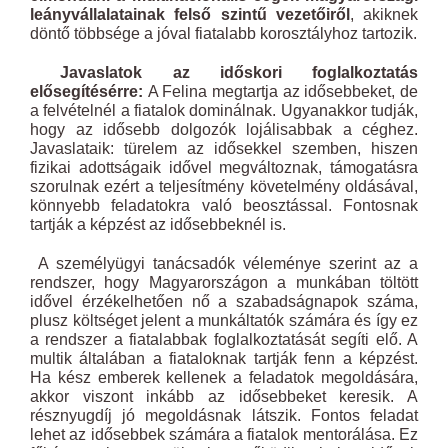
leányvállalatainak felső szintű vezetőiről
, akiknek
döntő többsége a jóval fiatalabb korosztályhoz tartozik.
Javaslatok az időskori foglalkoztatás
elősegítésérre:
A Felina megtartja az idősebbeket, de
a felvételnél a fiatalok dominálnak. Ugyanakkor tudják,
hogy az idősebb dolgozók lojálisabbak a céghez.
Javaslataik: türelem az idősekkel szemben, hiszen
fizikai adottságaik idővel megváltoznak, támogatásra
szorulnak ezért a teljesítmény követelmény oldásával,
könnyebb feladatokra való beosztással. Fontosnak
tartják a képzést az idősebbeknél is.
A személyügyi tanácsadók véleménye szerint az a
rendszer, hogy Magyarországon a munkában töltött
idővel érzékelhetően nő a szabadságnapok száma,
plusz költséget jelent a munkáltatók számára és így ez
a rendszer a fiatalabbak foglalkoztatását segíti elő. A
multik általában a fiataloknak tartják fenn a képzést.
Ha kész emberek kellenek a feladatok megoldására,
akkor viszont inkább az idősebbeket keresik. A
résznyugdíj jó megoldásnak látszik. Fontos feladat
lehet az idősebbek számára a fiatalok mentorálása. Ez