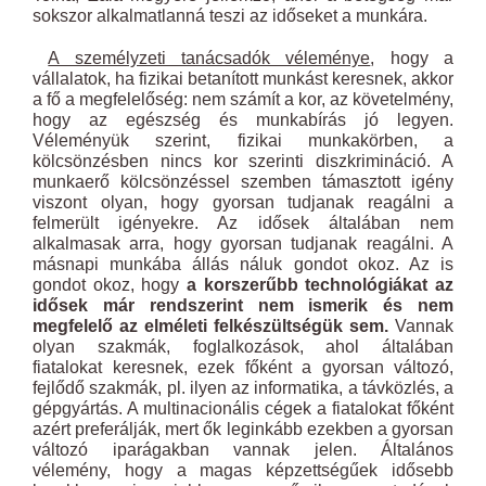
sokszor alkalmatlanná teszi az időseket a munkára.
A személyzeti tanácsadók véleménye
, hogy a
vállalatok, ha fizikai betanított munkást keresnek, akkor
a fő a megfelelőség: nem számít a kor, az követelmény,
hogy az egészség és munkabírás jó legyen.
Véleményük szerint, fizikai munkakörben, a
kölcsönzésben nincs kor szerinti diszkrimináció. A
munkaerő kölcsönzéssel szemben támasztott igény
viszont olyan, hogy gyorsan tudjanak reagálni a
felmerült igényekre. Az idősek általában nem
alkalmasak arra, hogy gyorsan tudjanak reagálni. A
másnapi munkába állás náluk gondot okoz. Az is
gondot okoz, hogy
a korszerűbb technológiákat az
idősek már rendszerint nem ismerik és nem
megfelelő az elméleti felkészültségük sem.
Vannak
olyan szakmák, foglalkozások, ahol általában
fiatalokat keresnek, ezek főként a gyorsan változó,
fejlődő szakmák, pl. ilyen az informatika, a távközlés, a
gépgyártás. A multinacionális cégek a fiatalokat főként
azért preferálják, mert ők leginkább ezekben a gyorsan
változó iparágakban vannak jelen. Általános
vélemény, hogy a magas képzettségűek idősebb