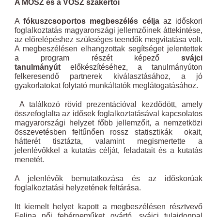
A MOSZ és a VOSZ szakértői
A
fókuszcsoportos megbeszélés célja
az időskori
foglalkoztatás magyarországi jellemzőinek áttekintése,
az előrelépéshez szükséges teendők megvitatása volt.
A megbeszélésen elhangzottak segítséget jelentettek
a program részét képező
svájci
tanulmányút
előkészítéséhez, a tanulmányúton
felkeresendő partnerek kiválasztásához, a jó
gyakorlatokat folytató munkáltatók meglátogatásához.
A találkozó rövid prezentációval kezdődött, amely
összefoglalta az idősek foglalkoztatásával kapcsolatos
magyarországi helyzet főbb jellemzőit, a nemzetközi
összevetésben feltűnően rossz statisztikák okait,
hátterét tisztázta, valamint megismertette a
jelenlévőkkel a kutatás célját, feladatait és a kutatás
menetét.
A jelenlévők bemutatkozása és az időskorúak
foglalkoztatási helyzetének feltárása.
Itt kiemelt helyet kapott a megbeszélésen résztvevő
Felina női fehérneműket gyártó,
svájci tulajdonnal