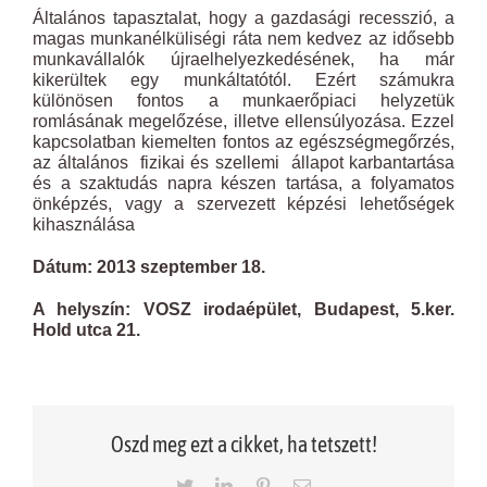
Általános tapasztalat, hogy a gazdasági recesszió, a
magas munkanélküliségi ráta nem kedvez az idősebb
munkavállalók újraelhelyezkedésének, ha már
kikerültek egy munkáltatótól. Ezért számukra
különösen fontos a munkaerőpiaci helyzetük
romlásának megelőzése, illetve ellensúlyozása. Ezzel
kapcsolatban kiemelten fontos az egészségmegőrzés,
az általános fizikai és szellemi állapot karbantartása
és a szaktudás napra készen tartása, a folyamatos
önképzés, vagy a szervezett képzési lehetőségek
kihasználása
Dátum:
2013 szeptember 18.
A helyszín: VOSZ irodaépület, Budapest, 5.ker.
Hold utca 21.
Oszd meg ezt a cikket, ha tetszett!
Twitter
LinkedIn
Pinterest
Email