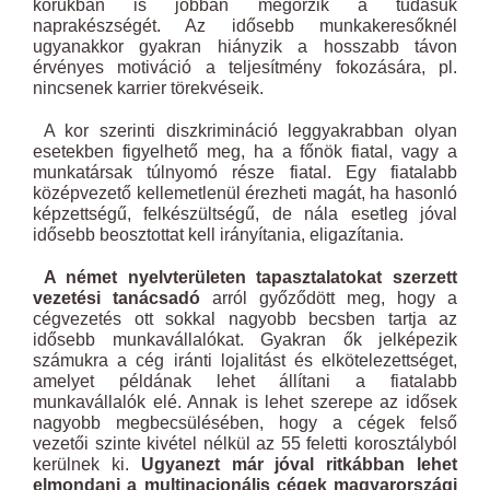
korukban is jobban megőrzik a tudásuk
naprakészségét. Az idősebb munkakeresőknél
ugyanakkor gyakran hiányzik a hosszabb távon
érvényes motiváció a teljesítmény fokozására, pl.
nincsenek karrier törekvéseik.
A kor szerinti diszkrimináció leggyakrabban olyan
esetekben figyelhető meg, ha a főnök fiatal, vagy a
munkatársak túlnyomó része fiatal. Egy fiatalabb
középvezető kellemetlenül érezheti magát, ha hasonló
képzettségű, felkészültségű, de nála esetleg jóval
idősebb beosztottat kell irányítania, eligazítania.
A német nyelvterületen tapasztalatokat szerzett
vezetési tanácsadó
arról győződött meg, hogy a
cégvezetés ott sokkal nagyobb becsben tartja az
idősebb munkavállalókat. Gyakran ők jelképezik
számukra a cég iránti lojalitást és elkötelezettséget,
amelyet példának lehet állítani a fiatalabb
munkavállalók elé. Annak is lehet szerepe az idősek
nagyobb megbecsülésében, hogy a cégek felső
vezetői szinte kivétel nélkül az 55 feletti korosztályból
kerülnek ki.
Ugyanezt már jóval ritkábban lehet
elmondani a multinacionális cégek magyarországi