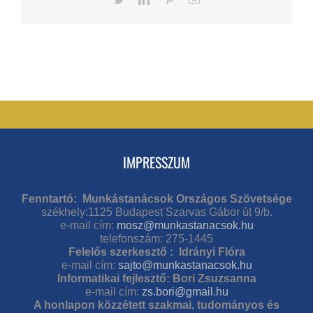
IMPRESSZUM
Fenntartó: Munkástanácsok Országos Szövetsége
székhely:1125 Budapest Szarvas Gábor út 9/b.
e-mail cím:
mosz@munkastanacsok.hu
telefonszám: 275-1445
Felelős szerkesztő : Idrányi Flóra
e-mail cím:
sajto@munkastanacsok.hu
Informatikai fejlesztő: Bori Zsuzsanna
e-mail cím:
zs.bori@gmail.hu
A honlapon közzétett szakmai, tudományos és