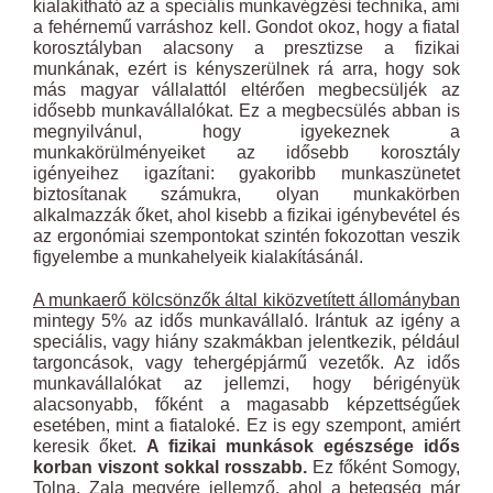
kialakítható az a speciális munkavégzési technika, ami
a fehérnemű varráshoz kell. Gondot okoz, hogy a fiatal
korosztályban alacsony a presztizse a fizikai
munkának, ezért is kényszerülnek rá arra, hogy sok
más magyar vállalattól eltérően megbecsüljék az
idősebb munkavállalókat. Ez a megbecsülés abban is
megnyilvánul, hogy igyekeznek a
munkakörülményeiket az idősebb korosztály
igényeihez igazítani: gyakoribb munkaszünetet
biztosítanak számukra, olyan munkakörben
alkalmazzák őket, ahol kisebb a fizikai igénybevétel és
az ergonómiai szempontokat szintén fokozottan veszik
figyelembe a munkahelyeik kialakításánál.
A munkaerő kölcsönzők által kiközvetített állományban
mintegy 5% az idős munkavállaló. Irántuk az igény a
speciális, vagy hiány szakmákban jelentkezik, például
targoncások, vagy tehergépjármű vezetők. Az idős
munkavállalókat az jellemzi, hogy bérigényük
alacsonyabb, főként a magasabb képzettségűek
esetében, mint a fiataloké. Ez is egy szempont, amiért
keresik őket.
A fizikai munkások egészsége idős
korban viszont sokkal rosszabb.
Ez főként Somogy,
Tolna, Zala megyére jellemző, ahol a betegség már