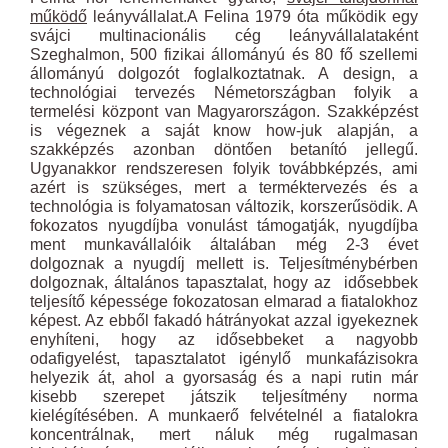
működő
leányvállalat.A Felina 1979 óta működik egy
svájci multinacionális cég leányvállalataként
Szeghalmon, 500 fizikai állományú és 80 fő szellemi
állományú dolgozót foglalkoztatnak. A design, a
technológiai tervezés Németországban folyik a
termelési központ van Magyarországon. Szakképzést
is végeznek a saját know how-juk alapján, a
szakképzés azonban döntően betanító jellegű.
Ugyanakkor rendszeresen folyik továbbképzés, ami
azért is szükséges, mert a terméktervezés és a
technológia is folyamatosan változik, korszerűsödik. A
fokozatos nyugdíjba vonulást támogatják, nyugdíjba
ment munkavállalóik általában még 2-3 évet
dolgoznak a nyugdíj mellett is. Teljesítménybérben
dolgoznak, általános tapasztalat, hogy az idősebbek
teljesítő képessége fokozatosan elmarad a fiatalokhoz
képest. Az ebből fakadó hátrányokat azzal igyekeznek
enyhíteni, hogy az idősebbeket a nagyobb
odafigyelést, tapasztalatot igénylő munkafázisokra
helyezik át, ahol a gyorsaság és a napi rutin már
kisebb szerepet játszik teljesítmény norma
kielégítésében. A munkaerő felvételnél a fiatalokra
koncentrálnak, mert náluk még rugalmasan