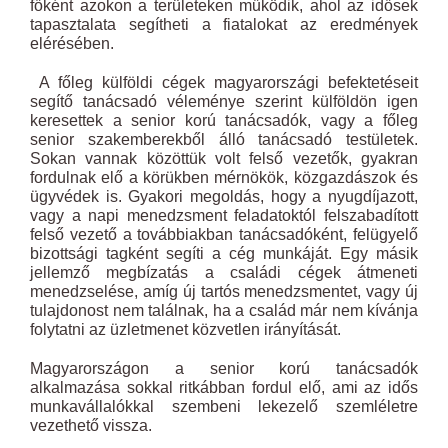
főként azokon a területeken működik, ahol az idősek
tapasztalata segítheti a fiatalokat az eredmények
elérésében.
A főleg külföldi cégek magyarországi befektetéseit
segítő tanácsadó véleménye szerint külföldön igen
keresettek a senior korú tanácsadók, vagy a főleg
senior szakemberekből álló tanácsadó testületek.
Sokan vannak közöttük volt felső vezetők, gyakran
fordulnak elő a körükben mérnökök, közgazdászok és
ügyvédek is. Gyakori megoldás, hogy a nyugdíjazott,
vagy a napi menedzsment feladatoktól felszabadított
felső vezető a továbbiakban tanácsadóként, felügyelő
bizottsági tagként segíti a cég munkáját. Egy másik
jellemző megbízatás a családi cégek átmeneti
menedzselése, amíg új tartós menedzsmentet, vagy új
tulajdonost nem találnak, ha a család már nem kívánja
folytatni az üzletmenet közvetlen irányítását.
Magyarországon a senior korú tanácsadók
alkalmazása sokkal ritkábban fordul elő, ami az idős
munkavállalókkal szembeni lekezelő szemléletre
vezethető vissza.