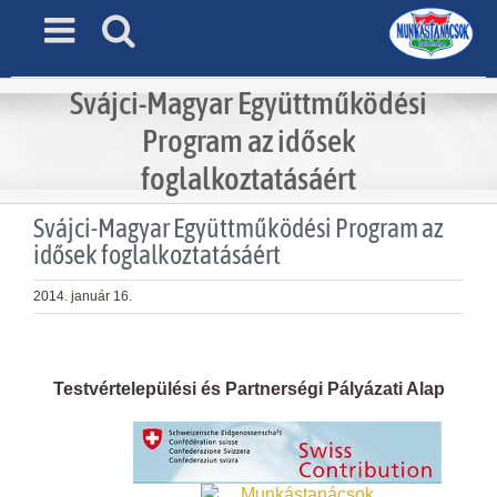
Skip
to
content
Svájci-Magyar Együttműködési
Program az idősek
foglalkoztatásáért
Svájci-Magyar Együttműködési Program az
idősek foglalkoztatásáért
2014. január 16.
View
Larger
Testvértelepülési és Partnerségi Pályázati Alap
Image