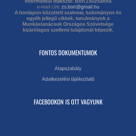
Informatikai fejlesztő: Bori Zsuzsanna
e-mail cím:
zs.bori@gmail.hu
A honlapon közzétett szakmai, tudományos és
egyéb jellegű cikkek, tanulmányok a
Munkástanácsok Országos Szövetsége
kizárólagos szellemi tulajdonát képezik.
FONTOS DOKUMENTUMOK
Alapszabály
Adatkezelési tájékoztató
FACEBOOKON IS OTT VAGYUNK