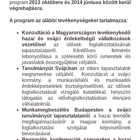
program
2013 októbere és 2014 júniusa között kerül
végrehajtásra.
A program az alábbi tevékenységeket tartalmazza:
Konzultáció a Magyarországon tevékenykedő
hazai és svájci érdekeltségű vállalkozások
vezetőivel
az idősek foglalkoztatásának
tapasztalatairól. Kérdőíves felmérés
lebonyolítása a szélesebb körű ismeretek és
javaslatok összegyűjtése céljából.
Tanulmányút Svájcban
az ottani tapasztalatok
megismerése céljából. Konzultáció a svájci
kormány, a munkavállalói és munkaadói
érdekképviseletek tisztségviselőivel, az idősek
foglalkoztatását vizsgáló kutatókkal, helyszíni
látogatás az idősfoglalkoztatásban élenjáró
vállalatoknál.
Munkamegbeszélés Budapesten a svájci
tanulmányút tapasztalatairól
, a hazai teendők
megfogalmazásáról a magyar kormány, a
foglalkoztatási szolgálat képviselőinek
bevonásával.
Regionális konferenciák szervezése a hazai