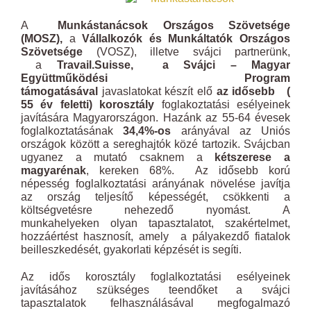
A
Munkástanácsok Országos Szövetsége
(MOSZ),
a
Vállalkozók és Munkáltatók Országos
Szövetsége
(VOSZ), illetve svájci partnerünk,
a
Travail.Suisse,
a Svájci – Magyar
Együttműködési Program
támogatásával
javaslatokat készít elő
az idősebb (
55 év feletti) korosztály
foglakoztatási esélyeinek
javítására Magyarországon. Hazánk az 55-64 évesek
foglalkoztatásának
34,4%-os
arányával az Uniós
országok között a sereghajtók közé tartozik. Svájcban
ugyanez a mutató csaknem a
kétszerese a
magyarénak
, kereken 68%. Az idősebb korú
népesség foglalkoztatási arányának növelése javítja
az ország teljesítő képességét, csökkenti a
költségvetésre nehezedő nyomást. A
munkahelyeken olyan tapasztalatot, szakértelmet,
hozzáértést hasznosít, amely a pályakezdő fiatalok
beilleszkedését, gyakorlati képzését is segíti.
Az idős korosztály foglalkoztatási esélyeinek
javításához szükséges teendőket a svájci
tapasztalatok felhasználásával megfogalmazó