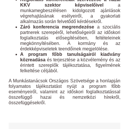
KKV szektor képviselőivel
a
munkamegbeszélésen kidolgozott ajánlások
végrehajtásának esélyeiről, a gyakorlati
alkalmazás során felvetődő kérdésekről.
Záró konferencia megrendezése
a szociális
partnerek szerepéről, lehetőségeiről az időskori
foglalkoztatás elősegítésében, feltételeinek
megkönnyítésében. A kormány és az
érdekképviseletek teendőinek megjelölése.
A program főbb tanulságairól kiadvány
közreadása
és terjesztése a közvélemény és az
érintett szereplők tájékoztatása, figyelmének
felkeltése céljából.
A Munkástanácsok Országos Szövetsége a honlapján
folyamatos tájékoztatást nyújt a program főbb
eseményeiről, valamint az időskori foglalkoztatással
összefüggő hazai és nemzetközi hírekről,
összefüggésekről.