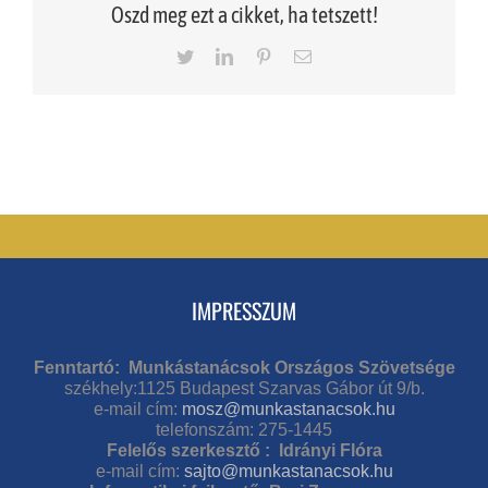
Oszd meg ezt a cikket, ha tetszett!
Twitter
LinkedIn
Pinterest
Email
IMPRESSZUM
Fenntartó: Munkástanácsok Országos Szövetsége
székhely:1125 Budapest Szarvas Gábor út 9/b.
e-mail cím:
mosz@munkastanacsok.hu
telefonszám: 275-1445
Felelős szerkesztő : Idrányi Flóra
e-mail cím:
sajto@munkastanacsok.hu