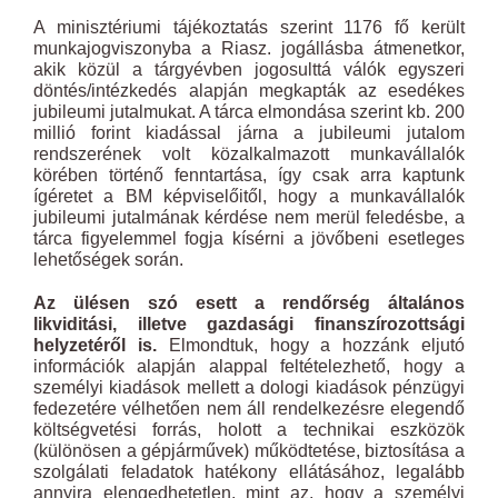
A minisztériumi tájékoztatás szerint 1176 fő került
munkajogviszonyba a Riasz. jogállásba átmenetkor,
akik közül a tárgyévben jogosulttá válók egyszeri
döntés/intézkedés alapján megkapták az esedékes
jubileumi jutalmukat. A tárca elmondása szerint kb. 200
millió forint kiadással járna a jubileumi jutalom
rendszerének volt közalkalmazott munkavállalók
körében történő fenntartása, így csak arra kaptunk
ígéretet a BM képviselőitől, hogy a munkavállalók
jubileumi jutalmának kérdése nem merül feledésbe, a
tárca figyelemmel fogja kísérni a jövőbeni esetleges
lehetőségek során.
Az ülésen szó esett a rendőrség általános
likviditási, illetve gazdasági finanszírozottsági
helyzetéről is.
Elmondtuk, hogy a hozzánk eljutó
információk alapján alappal feltételezhető, hogy a
személyi kiadások mellett a dologi kiadások pénzügyi
fedezetére vélhetően nem áll rendelkezésre elegendő
költségvetési forrás, holott a technikai eszközök
(különösen a gépjárművek) működtetése, biztosítása a
szolgálati feladatok hatékony ellátásához, legalább
annyira elengedhetetlen, mint az, hogy a személyi