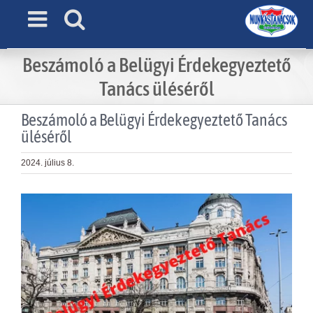
Skip
to
content
Beszámoló a Belügyi Érdekegyeztető
Tanács üléséről
Beszámoló a Belügyi Érdekegyeztető Tanács
üléséről
2024. július 8.
View
Larger
Image