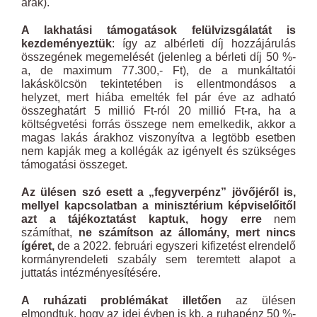
árak).
A lakhatási támogatások felülvizsgálatát is
kezdeményeztük
: így az albérleti díj hozzájárulás
összegének megemelését (jelenleg a bérleti díj 50 %-
a, de maximum 77.300,- Ft), de a munkáltatói
lakáskölcsön tekintetében is ellentmondásos a
helyzet, mert hiába emelték fel pár éve az adható
összeghatárt 5 millió Ft-ról 20 millió Ft-ra, ha a
költségvetési forrás összege nem emelkedik, akkor a
magas lakás árakhoz viszonyítva a legtöbb esetben
nem kapják meg a kollégák az igényelt és szükséges
támogatási összeget.
Az ülésen szó esett a „fegyverpénz” jövőjéről is,
mellyel kapcsolatban a minisztérium képviselőitől
azt a tájékoztatást kaptuk, hogy erre
nem
számíthat,
ne számítson az állomány, mert nincs
ígéret,
de a 2022. februári egyszeri kifizetést elrendelő
kormányrendeleti szabály sem teremtett alapot a
juttatás intézményesítésére.
A ruházati problémákat illetően
az ülésen
elmondtuk, hogy az idei évben is kb. a ruhapénz 50 %-