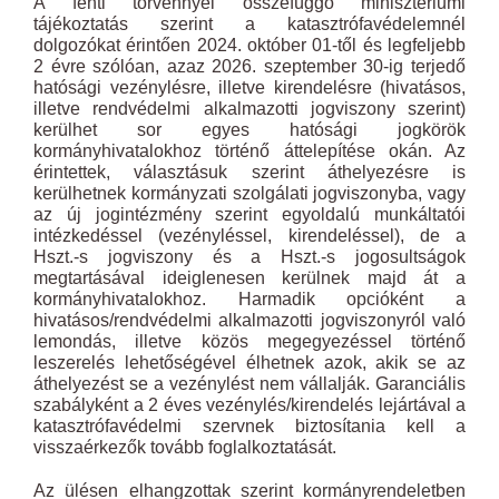
A fenti törvénnyel összefüggő minisztériumi
tájékoztatás szerint a katasztrófavédelemnél
dolgozókat érintően 2024. október 01-től és legfeljebb
2 évre szólóan, azaz 2026. szeptember 30-ig terjedő
hatósági vezénylésre, illetve kirendelésre (hivatásos,
illetve rendvédelmi alkalmazotti jogviszony szerint)
kerülhet sor egyes hatósági jogkörök
kormányhivatalokhoz történő áttelepítése okán. Az
érintettek, választásuk szerint áthelyezésre is
kerülhetnek kormányzati szolgálati jogviszonyba, vagy
az új jogintézmény szerint egyoldalú munkáltatói
intézkedéssel (vezényléssel, kirendeléssel), de a
Hszt.-s jogviszony és a Hszt.-s jogosultságok
megtartásával ideiglenesen kerülnek majd át a
kormányhivatalokhoz. Harmadik opcióként a
hivatásos/rendvédelmi alkalmazotti jogviszonyról való
lemondás, illetve közös megegyezéssel történő
leszerelés lehetőségével élhetnek azok, akik se az
áthelyezést se a vezénylést nem vállalják. Garanciális
szabályként a 2 éves vezénylés/kirendelés lejártával a
katasztrófavédelmi szervnek biztosítania kell a
visszaérkezők tovább foglalkoztatását.
Az ülésen elhangzottak szerint kormányrendeletben