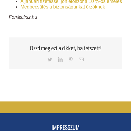
A januári fizetéssel jön először a 10 %-os emelés
Megbecsülés a biztonságunkat őrzőknek
Forrás:frsz.hu
Oszd meg ezt a cikket, ha tetszett!
Twitter
LinkedIn
Pinterest
Email
IMPRESSZUM