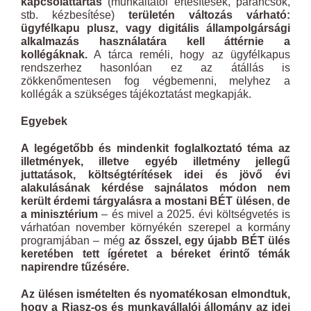
kapcsolattartás
(munkáltatói értesítések, parancsok,
stb. kézbesítése)
területén változás várható:
ügyfélkapu plusz, vagy digitális állampolgársági
alkalmazás használatára kell áttérnie a
kollégáknak.
A tárca reméli, hogy az ügyfélkapus
rendszerhez hasonlóan ez az átállás is
zökkenőmentesen fog végbemenni, melyhez a
kollégák a szükséges tájékoztatást megkapják.
Egyebek
A legégetőbb és mindenkit foglalkoztató téma az
illetmények, illetve egyéb illetmény jellegű
juttatások, költségtérítések idei és jövő évi
alakulásának kérdése sajnálatos módon nem
került érdemi tárgyalásra a mostani BÉT ülésen
,
de
a minisztérium
– és mivel a 2025. évi költségvetés is
várhatóan november környékén szerepel a kormány
programjában – még
az ősszel, egy újabb BÉT ülés
keretében tett ígéretet a béreket érintő témák
napirendre tűzésére.
Az ülésen ismételten és nyomatékosan elmondtuk,
hogy a Riasz-os és munkavállalói állomány az idei