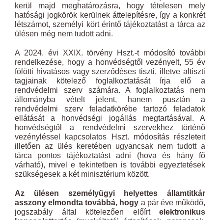
kerül majd meghatározásra, hogy tételesen mely
hatósági jogkörök kerülnek áttelepítésre, így a konkrét
létszámot, személyi kört érintő tájékoztatást a tárca az
ülésen még nem tudott adni.
A 2024. évi XXIX. törvény Hszt.-t módosító további
rendelkezése, hogy a honvédségtől vezényelt, 55 év
fölötti hivatásos vagy szerződéses tiszti, illetve altiszti
tagjainak kötelező foglalkoztatását írja elő a
rendvédelmi szerv számára. A foglalkoztatás nem
állományba vételt jelent, hanem pusztán a
rendvédelmi szerv feladatkörébe tartozó feladatok
ellátását a honvédségi jogállás megtartásával. A
honvédségtől a rendvédelmi szervekhez történő
vezényléssel kapcsolatos Hszt. módosítás részleteit
illetően az ülés keretében ugyancsak nem tudott a
tárca pontos tájékoztatást adni (hova és hány fő
várható), mivel e tekintetben is további egyeztetések
szükségesek a két minisztérium között.
Az ülésen személyügyi helyettes államtitkár
asszony elmondta továbbá, hogy
a pár éve működő,
jogszabály által kötelezően előírt
elektronikus