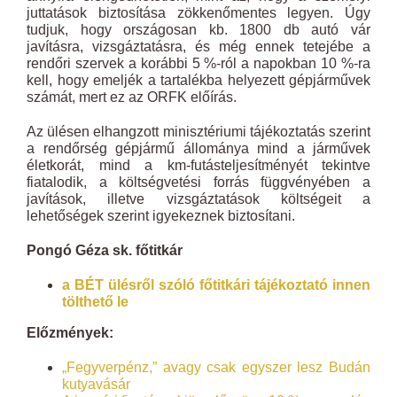
juttatások biztosítása zökkenőmentes legyen. Úgy
tudjuk, hogy országosan kb. 1800 db autó vár
javításra, vizsgáztatásra, és még ennek tetejébe a
rendőri szervek a korábbi 5 %-ról a napokban 10 %-ra
kell, hogy emeljék a tartalékba helyezett gépjárművek
számát, mert ez az ORFK előírás.
Az ülésen elhangzott minisztériumi tájékoztatás szerint
a rendőrség gépjármű állománya mind a járművek
életkorát, mind a km-futásteljesítményét tekintve
fiatalodik, a költségvetési forrás függvényében a
javítások, illetve vizsgáztatások költségeit a
lehetőségek szerint igyekeznek biztosítani.
Pongó Géza sk. főtitkár
a BÉT ülésről szóló főtitkári tájékoztató innen
tölthető le
Előzmények:
„Fegyverpénz,” avagy csak egyszer lesz Budán
kutyavásár