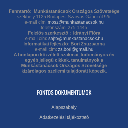
Fenntartó: Munkástanácsok Országos Szövetsége
székhely:1125 Budapest Szarvas Gábor út 9/b.
e-mail cím:
mosz@munkastanacsok.hu
telefonszám: 275-1445
Felelős szerkesztő : Idrányi Flóra
e-mail cím:
sajto@munkastanacsok.hu
Informatikai fejlesztő: Bori Zsuzsanna
e-mail cím:
zs.bori@gmail.hu
A honlapon közzétett szakmai, tudományos és
egyéb jellegű cikkek, tanulmányok a
Munkástanácsok Országos Szövetsége
kizárólagos szellemi tulajdonát képezik.
FONTOS DOKUMENTUMOK
Alapszabály
Adatkezelési tájékoztató