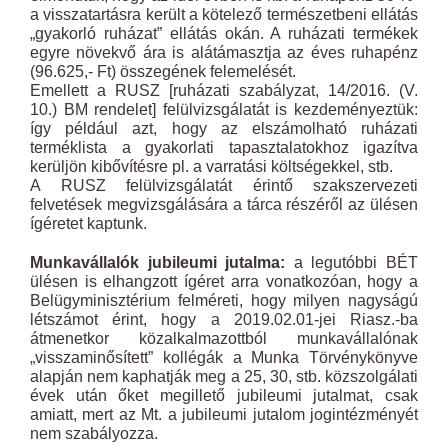
a visszatartásra került a kötelező természetbeni ellátás
„gyakorló ruházat” ellátás okán. A ruházati termékek
egyre növekvő ára is alátámasztja az éves ruhapénz
(96.625,- Ft) összegének felemelését.
Emellett a RUSZ [ruházati szabályzat, 14/2016. (V.
10.) BM rendelet] felülvizsgálatát is kezdeményeztük:
így például azt, hogy az elszámolható ruházati
terméklista a gyakorlati tapasztalatokhoz igazítva
kerüljön kibővítésre pl. a varratási költségekkel, stb.
A RUSZ felülvizsgálatát érintő szakszervezeti
felvetések megvizsgálására a tárca részéről az ülésen
ígéretet kaptunk.
Munkavállalók jubileumi jutalma:
a legutóbbi BÉT
ülésen is elhangzott ígéret arra vonatkozóan, hogy a
Belügyminisztérium felméreti, hogy milyen nagyságú
létszámot érint, hogy a 2019.02.01-jei Riasz.-ba
átmenetkor közalkalmazottból munkavállalónak
„visszaminősített” kollégák a Munka Törvénykönyve
alapján nem kaphatják meg a 25, 30, stb. közszolgálati
évek után őket megillető jubileumi jutalmat, csak
amiatt, mert az Mt. a jubileumi jutalom jogintézményét
nem szabályozza.