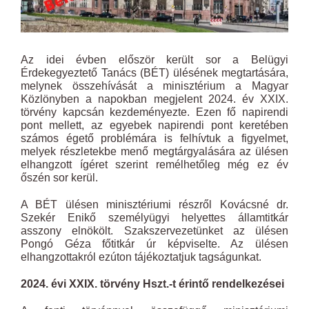
Az idei évben először került sor a Belügyi
Érdekegyeztető Tanács (BÉT) ülésének megtartására,
melynek összehívását a minisztérium a Magyar
Közlönyben a napokban megjelent 2024. év XXIX.
törvény kapcsán kezdeményezte. Ezen fő napirendi
pont mellett, az egyebek napirendi pont keretében
számos égető problémára is felhívtuk a figyelmet,
melyek részletekbe menő megtárgyalására az ülésen
elhangzott ígéret szerint remélhetőleg még ez év
őszén sor kerül.
A BÉT ülésen minisztériumi részről Kovácsné dr.
Szekér Enikő személyügyi helyettes államtitkár
asszony elnökölt. Szakszervezetünket az ülésen
Pongó Géza főtitkár úr képviselte. Az ülésen
elhangzottakról ezúton tájékoztatjuk tagságunkat.
2024. évi XXIX. törvény Hszt.-t érintő rendelkezései