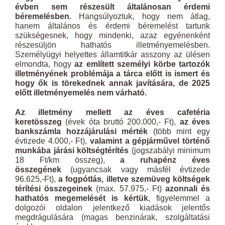
évben sem részesült általánosan érdemi
béremelésben.
Hangsúlyoztuk, hogy nem átlag,
hanem általános és érdemi béremelést tartunk
szükségesnek, hogy mindenki, azaz egyénenként
részesüljön hathatós illetményemelésben.
Személyügyi helyettes államtitkár asszony az ülésen
elmondta, hogy
az említett személyi körbe tartozók
illetményének problémája a tárca előtt is ismert és
hogy ők is törekednek annak javítására, de 2025
előtt illetményemelés nem várható.
Az illetmény mellett az éves cafetéria
keretösszeg
(évek óta bruttó 200.000,- Ft),
az éves
bankszámla hozzájárulási mérték
(több mint egy
évtizede 4.000,- Ft),
valamint a gépjárművel történő
munkába járási költségtérítés
(jogszabályi minimum
18 Ft/km összeg),
a ruhapénz éves
összegének
(ugyancsak vagy másfél évtizede
96.625,-Ft),
a fogpótlás, illetve szemüveg költségek
térítési összegeinek
(max. 57.975,- Ft)
azonnali és
hathatós megemelését is kértük
, figyelemmel a
dolgozói oldalon jelentkező kiadások jelentős
megdrágulására (magas benzinárak, szolgáltatási