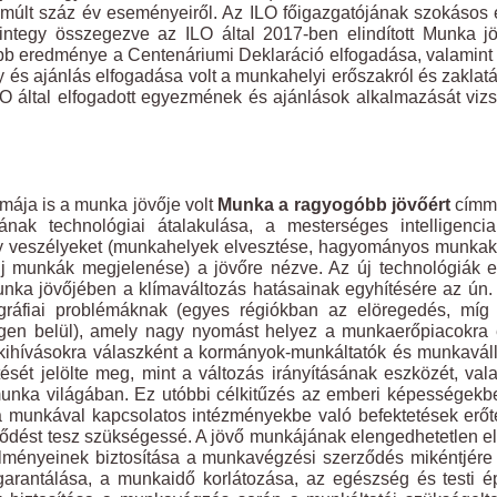
elmúlt száz év eseményeiről. Az ILO főigazgatójának szokásos
ntegy összegezve az ILO által 2017-ben elindított Munka j
ebb eredménye a Centenáriumi Deklaráció elfogadása, valamint
és ajánlás elfogadása volt a munkahelyi erőszakról és zaklatá
LO által elfogadott egyezmének és ajánlások alkalmazását viz
mája is a munka jövője volt
Munka a ragyogóbb jövőért
címm
nak technológiai átalakulása, a mesterséges intelligencia
amely veszélyeket (munkahelyek elvesztése, hagyományos munka
(új munkák megjelenése) a jövőre nézve. Az új technológiák 
unka jövőjében a klímaváltozás hatásainak egyhítésére az ún.
ráfiai problémáknak (egyes régiókban az elöregedés, míg
gen belül), amely nagy nyomást helyez a munkaerőpiacokra 
a kihívásokra válaszként a kormányok-munkáltatók és munkavál
ését jelölte meg, mint a változás irányításának eszközét, val
unka világában. Ez utóbbi célkitűzés az emberi képességekb
a munkával kapcsolatos intézményekbe való befektetések erőt
ejlődést tesz szükségessé. A jövő munkájának elengedhetetlen 
lményeinek biztosítása a munkavégzési szerződés mikéntjére
 garantálása, a munkaidő korlátozása, az egészség és testi 