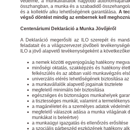
védelme, a munkavállalók nagyobb autonómiájának 
összhangban, a munka és a szabadidő összehangolás
és a kollektív alku lehetőségének garantálása.
A tec
végső döntést mindig az embernek kell meghoznia
Centenáriumi Deklaráció a Munka Jövőjéről
A Deklaráció megerősíti az ILO szerepét és mandá
feladatait és a világszervezet jövőbeli tevékenysé
ILO a jövő alapvető tevékenységeként a következőket
a nemek közötti egyenjogúság hatékony megva
minőségi oktatás, szakképzés és hatékony életho
felkészülés és az abban való munkavégzés el
univerzális elérés lehetőségének biztosítása a
a munkavállalók alapvető jogainak tisztelete
megfelelő minimális bér biztosítása
egészséges és biztonságos munkahelyek garant
a tisztességes munkát, valamint a termelékenysé
a magánéletet és a személyes adatok védelmét s
megfelelő válaszok adása a munka világának dig
munkákat is beleértve)
a munkaügyi igazgatás és ellenőrzés erősítése
a szociális párbeszéd eszközének hatékony alk