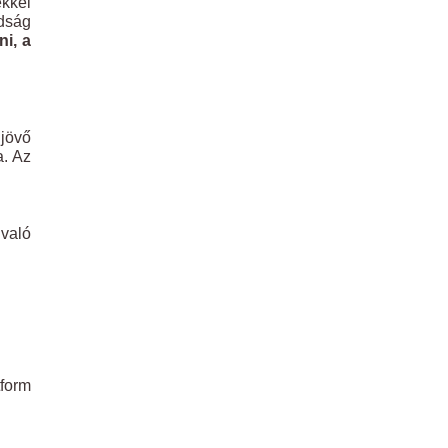
kkel
adság
ni, a
 jövő
a. Az
 való
tform