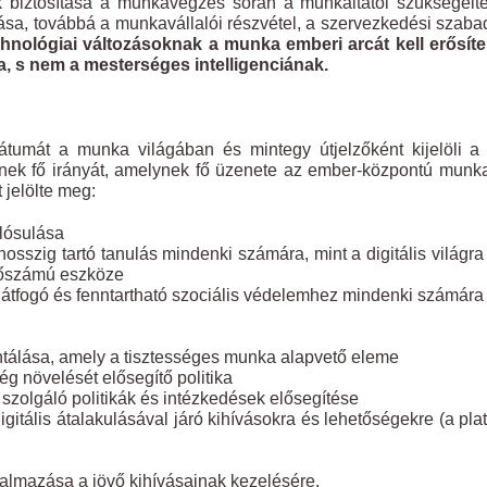
biztosítása a munkavégzés során a munkáltatói szükségelte
a, továbbá a munkavállalói részvétel, a szervezkedési szab
hnológiai változásoknak a munka emberi arcát kell erősíte
, s nem a mesterséges intelligenciának.
tumát a munka világában és mintegy útjelzőként kijelöli a
gének fő irányát, amelynek fő üzenete az ember-központú munk
 jelölte meg:
lósulása
sszig tartó tanulás mindenki számára, mint a digitális világra
sőszámú eszköze
z átfogó és fenntartható szociális védelemhez mindenki számára
álása, amely a tisztességes munka alapvető eleme
g növelését elősegítő politika
zolgáló politikák és intézkedések elősegítése
itális átalakulásával járó kihívásokra és lehetőségekre (a pla
almazása a jövő kihívásainak kezelésére.