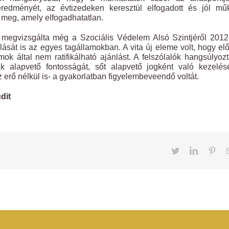
redményét, az évtizedeken keresztül elfogadott és jól mű
 meg, amely elfogadhatatlan.
l megvizsgálta még a Szociális Védelem Alsó Szintjéről 201
lását is az egyes tagállamokban. A vita új eleme volt, hogy el
mok által nem ratifikálható ajánlást. A felszólalók hangsúlyoz
 alapvető fontosságát, sőt alapvető jogként való kezelés
 erő nélkül is- a gyakorlatban figyelembeveendő voltát.
dit
Twitter
LinkedIn
Pint