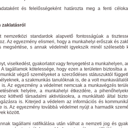
dataként és felelősségeként határozta meg a fenti céloka
 zaklatásról
tt nemzetközi standardok alapvető fontosságúak a tisztess
oz. Az egyezmény elismeri, hogy a munkahelyi erőszak és zak
s megsértése, s annak védelmét igyekszik minél szélesebb 
t, viselkedést, gyakorlatot vagy fenyegetést a munkahelyen, 
z. A tagállamok kötelessége, hogy ezen a területen biztosítsa a
a munkát végző személyeket a szerződéses státuszuktól függet
mélyeknek, a szakmunkás tanulóknak is, de a volt munkavállal
k is. Az egyezmény a védelmet nemcsak a munkavégzés terül
fizetésének helyére, a munkahelyi étkezdére, a pihenőhelyek
köthető társadalmi aktivitásokra, a munkáltató által biztos
ngázásra is. Kiterjed a védelem az információs és kommunik
re is. Az egyezmény továbbá védelmet nyújt a harmadik szem
ek között.
nak tagállami ratifikálása után válhat a nemzeti jog és gyak