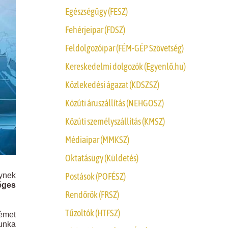
Egészségügy (FESZ)
Fehérjeipar (FDSZ)
Feldolgozóipar (FÉM-GÉP Szövetség)
Kereskedelmi dolgozók (Egyenlő.hu)
Közlekedési ágazat (KDSZSZ)
Közúti áruszállítás (NEHGOSZ)
Közúti személyszállítás (KMSZ)
Médiaipar (MMKSZ)
Oktatásügy (Küldetés)
Postások (POFÉSZ)
ynek
éges
Rendőrök (FRSZ)
Tűzoltók (HTFSZ)
émet
munka