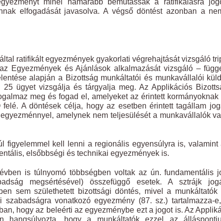
gyezményt minél hamarabb bemutassák a ratifikálásra jogo
nnak elfogadását javasolva. A végső döntést azonban a nem
tal ratifikált egyezmények gyakorlati végrehajtását vizsgáló trip
n. az Egyezmények és Ajánlások alkalmazását vizsgáló – függ
elentése alapján a Bizottság munkáltatói és munkavállalói küld
 25 ügyet vizsgálja és tárgyalja meg. Az Applikációs Bizott
t fogalmaz meg és fogad el, amelyeket az érintett kormányokna
O felé. A döntések célja, hogy az esetben érintett tagállam jo
ILO egyezménnyel, amelynek nem teljesülését a munkavállalók v
figyelemmel kell lenni a regionális egyensúlyra is, valamint 
entális, elsőbbségi és technikai egyezmények is.
 évben is túlnyomó többségben voltak az ún. fundamentális 
badság megsértésével) összefüggő esetek. A sztrájk jog
n sem születhetett bizottsági döntés, mivel a munkáltatók
ési szabadságra vonatkozó egyezmény (87. sz.) tartalmazza-e
bban, hogy az beleérti az egyezménybe ezt a jogot is. Az Applik
en hangsúlyozta, hogy a munkáltatók ezzel az álláspontju