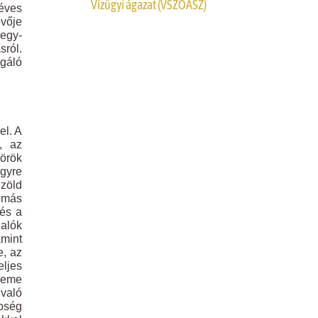
Vízügyi ágazat (VSZOÁSZ)
 éves
övője
 egy-
sról.
sgáló
el. A
, az
körök
egyre
 zöld
 más
és a
lalók
amint
e, az
eljes
eleme
 való
épség