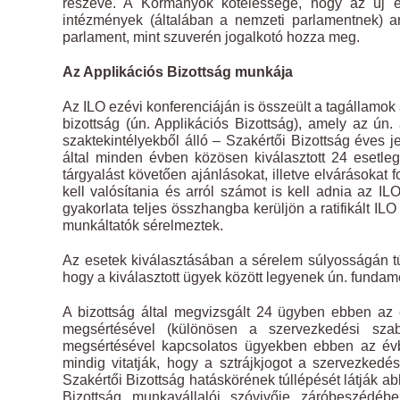
részévé. A Kormányok kötelessége, hogy az új e
intézmények (általában a nemzeti parlamentnek) a
parlament, mint szuverén jogalkotó hozza meg.
Az Applikációs Bizottság munkája
Az ILO ezévi konferenciáján is összeült a tagállamok ál
bizottság (ún. Applikációs Bizottság), amely az ú
szaktekintélyekből álló – Szakértői Bizottság éves j
által minden évben közösen kiválasztott 24 esetleg
tárgyalást követően ajánlásokat, illetve elvárásoka
kell valósítania és arról számot is kell adnia az IL
gyakorlata teljes összhangba kerüljön a ratifikált 
munkáltatók sérelmeztek.
Az esetek kiválasztásában a sérelem súlyosságán túl 
hogy a kiválasztott ügyek között legyenek ún. fundam
A bizottság által megvizsgált 24 ügyben ebben az
megsértésével (különösen a szervezkedési sza
megsértésével kapcsolatos ügyekben ebben az évbe
mindig vitatják, hogy a sztrájkjogot a szervezked
Szakértői Bizottság hatáskörének túllépését látják a
Bizottság munkavállalói szóvivője záróbeszédéb