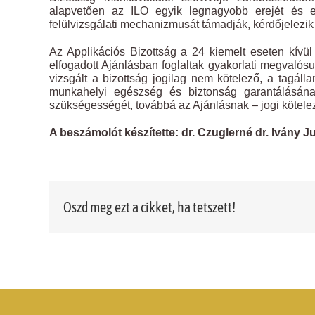
alapvetően az ILO egyik legnagyobb erejét és e
felülvizsgálati mechanizmusát támadják, kérdőjelezik
Az Applikációs Bizottság a 24 kiemelt eseten kívü
elfogadott Ajánlásban foglaltak gyakorlati megvalósu
vizsgált a bizottság jogilag nem kötelező, a tagálla
munkahelyi egészség és biztonság garantálásának
szükségességét, továbbá az Ajánlásnak – jogi kötelez
A beszámolót készítette: dr. Czuglerné dr. Ivány Ju
Oszd meg ezt a cikket, ha tetszett!