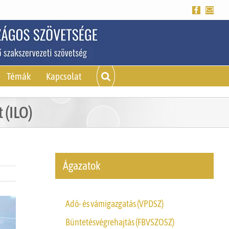
Facebook
Emai
Témák
Kapcsolat
 (ILO)
Ágazatok
Adó- és vámigazgatás (VPDSZ)
Büntetésvégrehajtás (FBVSZOSZ)