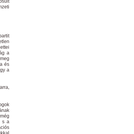
sult
zeti
artit
etlen
ettei
ság a
k meg
ga és
agy a
arra,
jogok
ának
 még
, s a
ációs
kkal