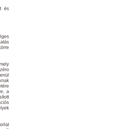
t és
éges
latás
körre
amely
 zéro
lenül
óknak
etére
re, a
ított
ációs
élyek
orlat