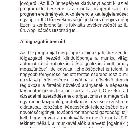
jövőjéről. Az ILO ünnepélyes kiadványt adott ki az 
programadó beszéde is a munka jövőjéről szót, mi
program eredményeit. A konferencia két legjelentős
egy új, az ILO fő tevékenységét jelképező egyezmény 
Ezen a konferencián is folytatta tevékenységét az I
ún. Applikációs Bizottság is.
A főigazgatói beszéd
Az ILO programját megalapozó főigazgatói beszéd té
főigazgatói beszéd kiindulópontja a munka világá
automatizáció, robotizáció és digitalizáció volt, 
megszűnése), de egyúttal lehetőségeket is jelent 
nagyobb térnyerése mellett fontos szerepe lesz a m
gazdaság erősítésének, továbbá a növekvő demog
régiókban a fiatalok növekvő arányának a népessé
társadalombiztosítási forrásokra is. Az ILO ezekre 
társadalmi szerződésének (tripartizmus) a megerősít
egy emberközpontú gondolkodást és cselekvést a m
oktatásba, képzésbe, képességek fejlesztésébe és 
növelését igényli, továbbá fenntartható gazdasági f
kell, hogy legyen a munkavállalók méltó munkakörü
tekintet nélkül, a munkavállalók alapvető jogainak