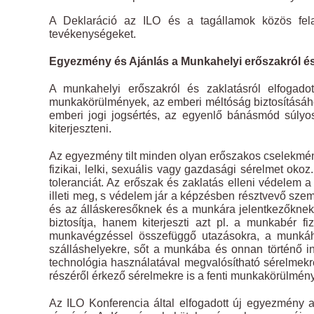
A Deklaráció az ILO és a tagállamok közös fela
tevékenységeket.
Egyezmény és Ajánlás a Munkahelyi erőszakról és
A munkahelyi erőszakról és zaklatásról elfogado
munkakörülmények, az emberi méltóság biztosításáh
emberi jogi jogsértés, az egyenlő bánásmód súlyo
kiterjeszteni.
Az egyezmény tilt minden olyan erőszakos cselekmény
fizikai, lelki, sexuális vagy gazdasági sérelmet oko
toleranciát. Az erőszak és zaklatás elleni védelem 
illeti meg, s védelem jár a képzésben résztvevő sze
és az álláskeresőknek és a munkára jelentkezőkne
biztosítja, hanem kiterjeszti azt pl. a munkabér 
munkavégzéssel összefüggő utazásokra, a munkához 
szálláshelyekre, sőt a munkába és onnan történő i
technológia használatával megvalósítható sérelmek
részéről érkező sérelmekre is a fenti munkakörülmény
Az ILO Konferencia által elfogadott új egyezmény an