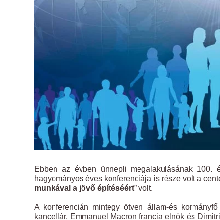
Ebben az évben ünnepli megalakulásának 100. év
hagyományos éves konferenciája is része volt a cen
munkával a jövő építéséért
” volt.
A konferencián mintegy ötven állam-és kormányfő 
kancellár, Emmanuel Macron francia elnök és Dimitr