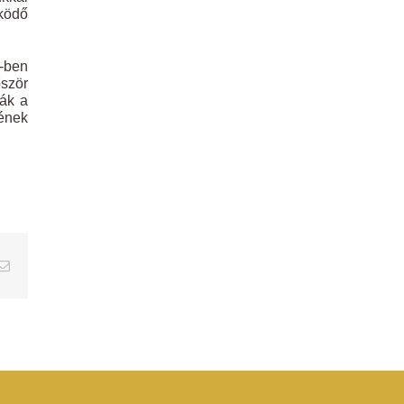
ködő
2-ben
őször
ták a
ének
erest
Email