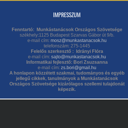
IMPRESSZUM
Fenntartó: Munkástanácsok Országos Szövetsége
székhely:1125 Budapest Szarvas Gábor út 9/b.
e-mail cím:
mosz@munkastanacsok.hu
telefonszám: 275-1445
Felelős szerkesztő : Idrányi Flóra
e-mail cím:
sajto@munkastanacsok.hu
Informatikai fejlesztő: Bori Zsuzsanna
e-mail cím:
zs.bori@gmail.hu
A honlapon közzétett szakmai, tudományos és egyéb
jellegű cikkek, tanulmányok a Munkástanácsok
Országos Szövetsége kizárólagos szellemi tulajdonát
képezik.