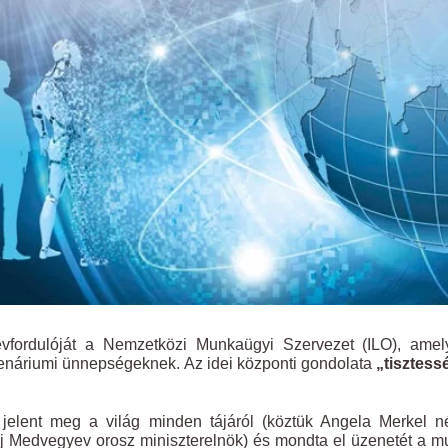
fordulóját a Nemzetközi Munkaügyi Szervezet (ILO), amel
tenáriumi ünnepségeknek. Az idei központi gondolata
„tisztess
jelent meg a világ minden tájáról (köztük Angela Merkel n
ij Medvegyev orosz miniszterelnök) és mondta el üzenetét a 