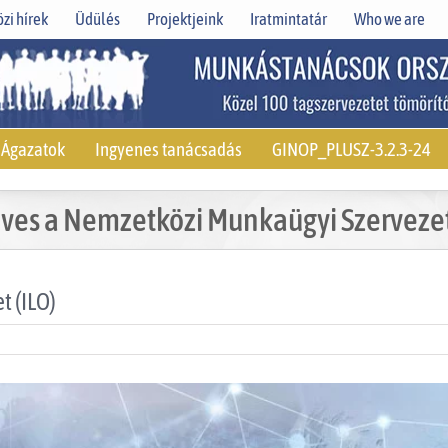
zi hírek
Üdülés
Projektjeink
Iratmintatár
Who we are
Ágazatok
Ingyenes tanácsadás
GINOP_PLUSZ-3.2.3-24
ves a Nemzetközi Munkaügyi Szervezet
t (ILO)