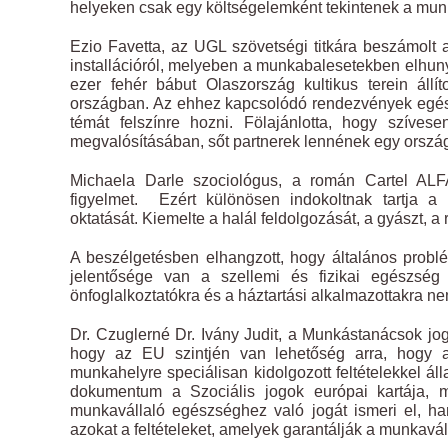
helyeken csak egy költségelemként tekintenek a mun
Ezio Favetta, az UGL szövetségi titkára beszámolt a
installációról, melyeben a munkabalesetekben elhunyt
ezer fehér bábut Olaszország kultikus terein állí
országban. Az ehhez kapcsolódó rendezvények egészen
témát felszínre hozni. Fölajánlotta, hogy szíve
megvalósításában, sőt partnerek lennének egy ország
Michaela Darle szociológus, a román Cartel ALF
figyelmet. Ezért különösen indokoltnak tartja a
oktatását. Kiemelte a halál feldolgozását, a gyászt, 
A beszélgetésben elhangzott, hogy általános probl
jelentősége van a szellemi és fizikai egészsé
önfoglalkoztatókra és a háztartási alkalmazottakra ne
Dr. Czuglerné Dr. Ivány Judit, a Munkástanácsok jo
hogy az EU szintjén van lehetőség arra, hogy 
munkahelyre speciálisan kidolgozott feltételekkel á
dokumentum a Szociális jogok európai kartája, m
munkavállaló egészséghez való jogát ismeri el, ha
azokat a feltételeket, amelyek garantálják a munkav