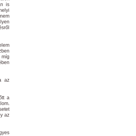
n is
helyi
i nem
elyen
ésről
delem
ézben
, míg
tében
a az
tt a
alom.
etet
gy az
egyes