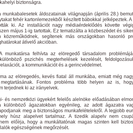
kahelyi biztonságra.
 munkabalesetek áldozatainak világnapján (április 28.) bemut
akat fehér kartonlemezekből készített bábokkal jelképeztek. A
tották ki. Az installációt nagy médiaérdeklődés követte vég
 május 1-ig tartottak. Ez tematizálta a közbeszédet és siker
sen közreműködnek, segítenek más országokban hasonló pro
határokat átívelő akcióban.
A munkatársa felhívta az elöregedő társadalom problémájá
 különböző pszichés megterhelések kezelését, feldolgozásu
a relaxációt, a kommunikációt és a gerincvédelmet.
éma az elöregedés, kevés fiatal áll munkába, emiatt még na
g megtartásának. Fontos probléma több helyen az is, hog
m terjednek ki az irányelvek.
gi- és nemzetközi ügyekért felelős alelnöke előadásában elmo
a különböző ágazatokban egyénileg, az adott ágazatra va
llapodjanak meg a biztonságos munkafelételekről. A legjobb eu
ely húsz alapelvet tartalmaz. A tizedik alapelv nem csup
nem előírja, hogy a munkáltatónak magas szinten kell biztos
állalók egészségének megőrzését.