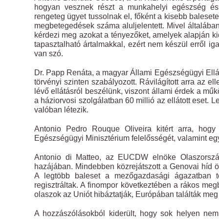
hogyan vesznek részt a munkahelyi egészség és b
rengeteg ügyet tussolnak el, főként a kisebb baleset
megbetegedések száma aluljelentett. Mivel általába
kérdezi meg azokat a tényezőket, amelyek alapján k
tapasztalható ártalmakkal, ezért nem készül erről 
van szó.
Dr. Papp Renáta, a magyar Állami Egészségügyi Ellá
törvényi szinten szabályozott. Rávilágított arra az e
lévő ellátásról beszélünk, viszont állami érdek a mű
a háziorvosi szolgálatban 60 millió az ellátott eset
valóban létezik.
Antonio Pedro Rouque Oliveira kitért arra, hogy
Egészségügyi Minisztérium felelősségét, valamint eg
Antonio di Matteo, az EUCDW elnöke Olaszorszá
hazájában. Mindebben közrejátszott a Genovai híd ös
A legtöbb baleset a mezőgazdasági ágazatban tört
regisztráltak. A finompor következtében a rákos meg
olaszok az Uniót hibáztatják, Európában találták meg
A hozzászólásokból kiderült, hogy sok helyen nem