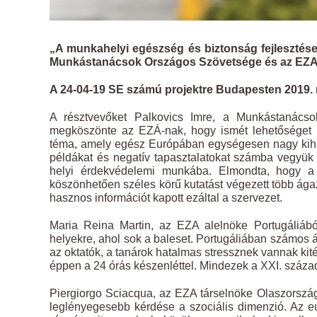
„A munkahelyi egészség és biztonság fejlesztés
Munkástanácsok Országos Szövetsége és az EZA
A 24-04-19 SE számú projektre Budapesten 2019. m
A résztvevőket Palkovics Imre, a Munkástanácso
megköszönte az EZÁ-nak, hogy ismét lehetőséget b
téma, amely egész Európában egységesen nagy kihívás
példákat és negatív tapasztalatokat számba vegyük
helyi érdekvédelemi munkába. Elmondta, hogy a 
köszönhetően széles körű kutatást végezett több ág
hasznos információt kapott ezáltal a szervezet.
Maria Reina Martin, az EZA alelnöke Portugáliábó
helyekre, ahol sok a baleset. Portugáliában számos 
az oktatók, a tanárok hatalmas stressznek vannak kit
éppen a 24 órás készenléttel. Mindezek a XXI. század
Piergiorgo Sciacqua, az EZA társelnöke Olaszország
leglényegesebb kérdése a szociális dimenzió. Az eu