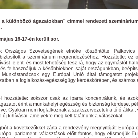
e a különböző ágazatokban
” címmel rendezett szeminárium
.
ájus 16-17-én került sor.
k Országos Szövetségének elnöke köszöntötte. Palkovics 
iztosított a szeminárium megrendezéséhez. Hozzátette: ez 
t jelent, és most lehetőség lesz rá, hogy az egymástól hallo
 és felhasználjuk a későbbiekben saját országunkban, beépít
Munkástanácsok egy Európai Unió által támogatott projek
azatban a foglalkozás-egészségügy kérdéskörében, és számos 
l hozzátette: sokszor csak az iparra koncentrálunk, és azo
ágazatot érint a munkahelyi egészség és biztonság kérdése, pé
éve. Gyakran nem foglalkoznak a szakszervezetek a túlórákkal,
 új kihívásai, amelyekre meg kell találnunk a válaszokat.
ból a következőkkel zárta a rendezvény megnyitóját: Európa 
rópai parlamenti választások előtt fontos, hogy elismerjük E