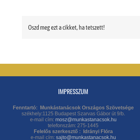
Oszd meg ezt a cikket, ha tetszett!
IMPRESSZUM
Fenntartó: Munkástanácsok Országos Szövetsége
székhely:1125 Budapest Szarvas Gábor út 9/b.
e-mail cím:
mosz@munkastanacsok.hu
telefonszám: 275-1445
Felelős szerkesztő : Idrányi Flóra
e-mail cím:
sajto@munkastanacsok.hu