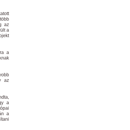
atott
 több
ig az
ült a
jekt
ra a
knak
gyobb
y az
ndta,
gy a
rópai
án a
ítani