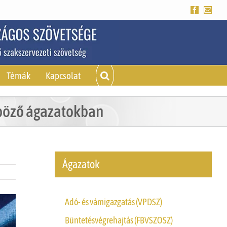
Facebook
Emai
Témák
Kapcsolat
nböző ágazatokban
Ágazatok
Adó- és vámigazgatás (VPDSZ)
Büntetésvégrehajtás (FBVSZOSZ)