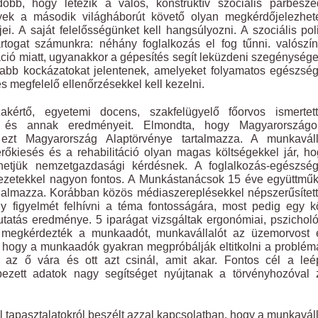
őbb, hogy létezik a valós, konstruktív szociális párbeszé
yek a második világháborút követő olyan megkérdőjelezhete
i. A saját felelősségünket kell hangsúlyozni. A szociális poli
artogat számunkra: néhány foglalkozás el fog tűnni. valószí
ió miatt, ugyanakkor a gépesítés segít leküzdeni szegénysége
jabb kockázatokat jelentenek, amelyeket folyamatos egészsé
s megfelelő ellenőrzésekkel kell kezelni.
akértő, egyetemi docens, szakfelügyelő főorvos ismertet
t és annak eredményeit. Elmondta, hogy Magyarország
ezt Magyarország Alaptörvénye tartalmazza. A munkaváll
kiesés és a rehabilitáció olyan magas költségekkel jár, h
hetjük nemzetgazdasági kérdésnek. A foglalkozás-egészség
zetekkel nagyon fontos. A Munkástanácsok 15 éve együttműk
zorgalmazza. Korábban közös médiaszereplésekkel népszerűsítet
y figyelmét felhívni a téma fontosságára, most pedig egy 
utatás eredménye. 5 iparágat vizsgáltak ergonómiai, pszicholó
ol megkérdezték a munkaadót, munkavállalót az üzemorvost 
, hogy a munkaadók gyakran megpróbálják eltitkolni a problém
z ő vára és ott azt csinál, amit akar. Fontos cél a leépí
pezett adatok nagy segítséget nyújtanak a törvényhozóval 
 tapasztalatokról beszélt azzal kapcsolatban, hogy a munkavál