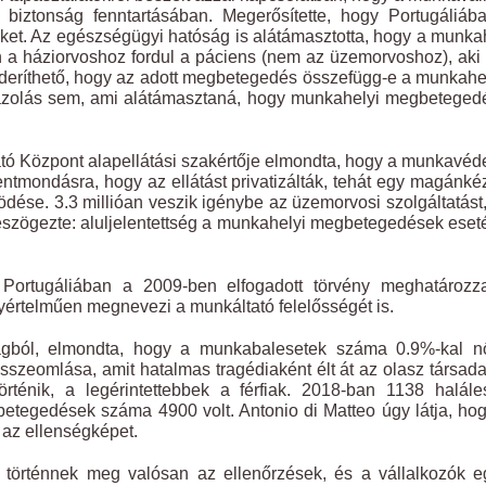
iztonság fenntartásában. Megerősítette, hogy Portugáliába
eket. Az egészségügyi hatóság is alátámasztotta, hogy a munka
n a háziorvoshoz fordul a páciens (nem az üzemorvoshoz), ak
ideríthető, hogy az adott megbetegedés összefügg-e a munkah
igazolás sem, ami alátámasztaná, hogy munkahelyi megbeteged
tó Központ alapellátási szakértője elmondta, hogy a munkavé
llentmondásra, hogy az ellátást privatizálták, tehát egy magánk
ködése. 3.3 millióan veszik igénybe az üzemorvosi szolgáltatást
. Leszögezte: aluljelentettség a munkahelyi megbetegedések ese
 Portugáliában a 2009-ben elfogadott törvény meghatározz
yértelműen megnevezi a munkáltató felelősségét is.
gból, elmondta, hogy a munkabalesetek száma 0.9%-kal nő
szeomlása, amit hatalmas tragédiaként élt át az olasz társad
énik, a legérintettebbek a férfiak. 2018-ban 1138 haláles
betegedések száma 4900 volt. Antonio di Matteo úgy látja, ho
 az ellenségképet.
 történnek meg valósan az ellenőrzések, és a vállalkozók 