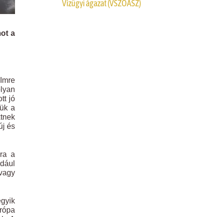
Vízügyi ágazat (VSZOÁSZ)
ot a
Imre
olyan
tt jó
sük a
tnek
új és
kra a
ldául
 vagy
egyik
urópa