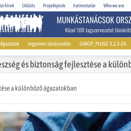
zi hírek
Üdülés
Projektjeink
Iratmintatár
Who we are
Ágazatok
Ingyenes tanácsadás
GINOP_PLUSZ-3.2.3-24
szség és biztonság fejlesztése a külö
ztése a különböző ágazatokban