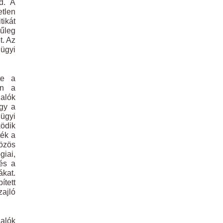
d. A
tlen
tikát
nűleg
t. Az
gügyi
te a
on a
alók
ogy a
ügyi
ödik
ték a
közös
giai,
és a
ákat.
tett
zajló
lalók