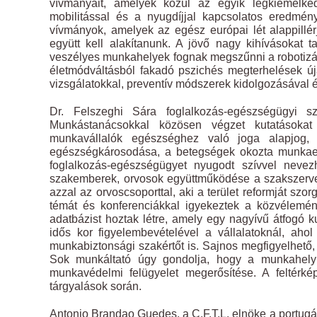
vívmányait, amelyek közül az egyik legkiemelked
mobilitással és a nyugdíjjal kapcsolatos eredmén
vívmányok, amelyek az egész európai lét alappillérje
együtt kell alakítanunk. A jövő nagy kihívásokat t
veszélyes munkahelyek fognak megszűnni a robotizác
életmódváltásból fakadó pszichés megterhelések ú
vizsgálatokkal, preventív módszerek kidolgozásával é
Dr. Felszeghi Sára foglalkozás-egészségügyi sz
Munkástanácsokkal közösen végzet kutatásoka
munkavállalók egészséghez való joga alapjog, 
egészségkárosodása, a betegségek okozta munkaerő
foglalkozás-egészségügyet nyugodt szívvel nevez
szakemberek, orvosok együttműködése a szakszerve
azzal az orvoscsoporttal, aki a terület reformját s
témát és konferenciákkal igyekeztek a közvélemén
adatbázist hoztak létre, amely egy nagyívű átfogó k
idős kor figyelembevételével a vállalatoknál, ah
munkabiztonsági szakértőt is. Sajnos megfigyelhető
Sok munkáltató úgy gondolja, hogy a munkahely a
munkavédelmi felügyelet megerősítése. A feltérké
tárgyalások során.
Antonio Brandao Guedes, a C.F.T.L. elnöke a portugál