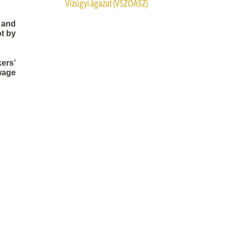
Vízügyi ágazat (VSZOÁSZ)
 and
t by
ers’
wage