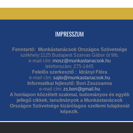
IMPRESSZUM
Fenntartó: Munkástanácsok Országos Szövetsége
székhely:1125 Budapest Szarvas Gábor út 9/b.
e-mail cím:
mosz@munkastanacsok.hu
telefonszám: 275-1445
Felelős szerkesztő : Idrányi Flóra
e-mail cím:
sajto@munkastanacsok.hu
Informatikai fejlesztő: Bori Zsuzsanna
e-mail cím:
zs.bori@gmail.hu
A honlapon közzétett szakmai, tudományos és egyéb
jellegű cikkek, tanulmányok a Munkástanácsok
Országos Szövetsége kizárólagos szellemi tulajdonát
képezik.