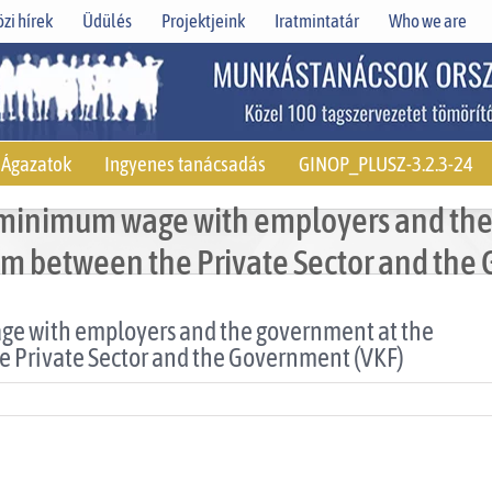
zi hírek
Üdülés
Projektjeink
Iratmintatár
Who we are
Ágazatok
Ingyenes tanácsadás
GINOP_PLUSZ-3.2.3-24
e minimum wage with employers and th
um between the Private Sector and the
ge with employers and the government at the
 Private Sector and the Government (VKF)