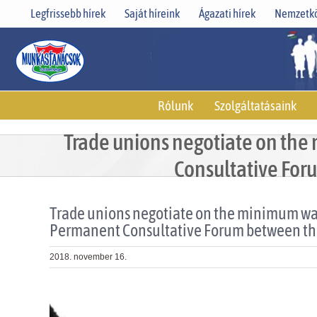
Skip
Legfrissebb hírek
Saját híreink
Ágazati hírek
Nemzetkö
to
content
Rólunk
Szolgáltatásaink
Trade unions negotiate on th
Consultative For
Trade unions negotiate on the minimum wa
Permanent Consultative Forum between the
2018. november 16.
View
Larger