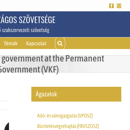
Facebook
Emai
Témák
Kapcsolat
e government at the Permanent
 Government (VKF)
Ágazatok
Adó- és vámigazgatás (VPDSZ)
Büntetésvégrehajtás (FBVSZOSZ)