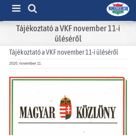
Skip
to
content
Tájékoztató a VKF november 11-i
üléséről
Tájékoztató a VKF november 11-i üléséről
2020. november 11.
View
Larger
Image