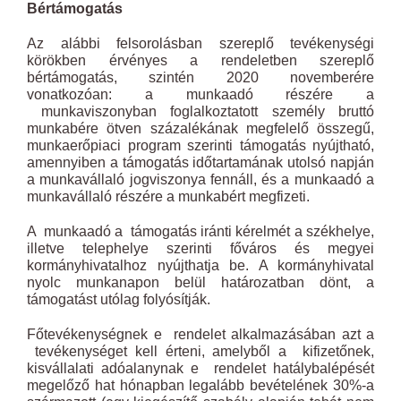
Bértámogatás
Az alábbi felsorolásban szereplő tevékenységi
körökben érvényes a rendeletben szereplő
bértámogatás, szintén 2020 novemberére
vonatkozóan: a munkaadó részére a
munkaviszonyban foglalkoztatott személy bruttó
munkabére ötven százalékának megfelelő összegű,
munkaerőpiaci program szerinti támogatás nyújtható,
amennyiben a támogatás időtartamának utolsó napján
a munkavállaló jogviszonya fennáll, és a munkaadó a
munkavállaló részére a munkabért megfizeti.
A munkaadó a támogatás iránti kérelmét a székhelye,
illetve telephelye szerinti főváros és megyei
kormányhivatalhoz nyújthatja be. A kormányhivatal
nyolc munkanapon belül határozatban dönt, a
támogatást utólag folyósítják.
Főtevékenységnek e rendelet alkalmazásában azt a
tevékenységet kell érteni, amelyből a kifizetőnek,
kisvállalati adóalanynak e rendelet hatálybalépését
megelőző hat hónapban legalább bevételének 30%-a