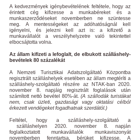
A kedvezmények igénybevételének feltétele, hogy az
érintett cég kifizesse a munkabéreket és a
munkaszerződéseket novemberben ne szüntesse
meg. A mentességeket az adóhatóságnál kell
igényelni, és jelezni kell azt is: a kifizető a
munkavállalót a veszélyhelyzetre való tekintettel
elbocsájtotta volna.
Az állam kifizeti a lefoglalt, de elbukott szálláshely-
bevételek 80 százalékát
A Nemzeti Turisztikai Adatszolgáltató Központba
regisztrált szálláshelyek esetében az állam megtéríti a
szálláshely-szolgáltató részére az NTAK-ban 2020.
november 8. napjáig regisztrált foglalások után
számított nettó bevétel 80%-át.
(A szállodák turistákat
nem, csak üzleti, gazdasági vagy oktatási célból
érkezett vendégeket fogadhatnak szerdától.)
Feltétel, hogy a szálláshely-szolgáltató a
szálláshelyen 2020. november 8. napján
foglalkoztatott munkavállalók munkaviszonyát
novemberben fenntartsa, bérüket kifizesse. A