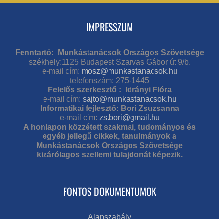
IMPRESSZUM
Fenntartó: Munkástanácsok Országos Szövetsége
székhely:1125 Budapest Szarvas Gábor út 9/b.
e-mail cím:
mosz@munkastanacsok.hu
telefonszám: 275-1445
Felelős szerkesztő : Idrányi Flóra
e-mail cím:
sajto@munkastanacsok.hu
Informatikai fejlesztő: Bori Zsuzsanna
e-mail cím:
zs.bori@gmail.hu
A honlapon közzétett szakmai, tudományos és
egyéb jellegű cikkek, tanulmányok a
Munkástanácsok Országos Szövetsége
kizárólagos szellemi tulajdonát képezik.
FONTOS DOKUMENTUMOK
Alapszabály