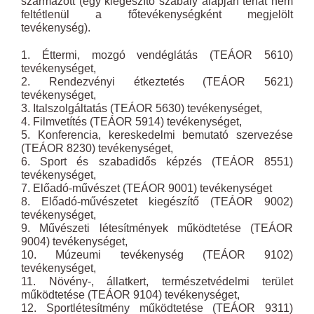
származott (egy kiegészítő szabály alapján tehát nem
feltétlenül a főtevékenységként megjelölt
tevékenység).
1. Éttermi, mozgó vendéglátás (TEÁOR 5610)
tevékenységet,
2. Rendezvényi étkeztetés (TEÁOR 5621)
tevékenységet,
3. Italszolgáltatás (TEÁOR 5630) tevékenységet,
4. Filmvetítés (TEÁOR 5914) tevékenységet,
5. Konferencia, kereskedelmi bemutató szervezése
(TEÁOR 8230) tevékenységet,
6. Sport és szabadidős képzés (TEÁOR 8551)
tevékenységet,
7. Előadó-művészet (TEÁOR 9001) tevékenységet
8. Előadó-művészetet kiegészítő (TEÁOR 9002)
tevékenységet,
9. Művészeti létesítmények működtetése (TEÁOR
9004) tevékenységet,
10. Múzeumi tevékenység (TEÁOR 9102)
tevékenységet,
11. Növény-, állatkert, természetvédelmi terület
működtetése (TEÁOR 9104) tevékenységet,
12. Sportlétesítmény működtetése (TEÁOR 9311)