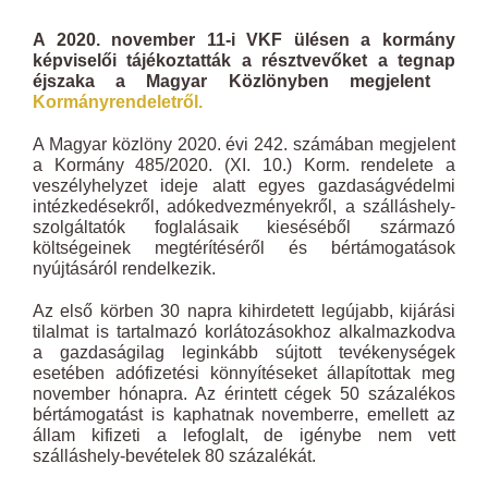
A 2020. november 11-i VKF ülésen a kormány
képviselői tájékoztatták a résztvevőket a tegnap
éjszaka a Magyar Közlönyben megjelent
Kormányrendeletről.
A Magyar közlöny 2020. évi 242. számában megjelent
a Kormány 485/2020. (XI. 10.) Korm. rendelete a
veszélyhelyzet ideje alatt egyes gazdaságvédelmi
intézkedésekről, adókedvezményekről, a szálláshely-
szolgáltatók foglalásaik kieséséből származó
költségeinek megtérítéséről és bértámogatások
nyújtásáról rendelkezik.
Az első körben 30 napra kihirdetett legújabb, kijárási
tilalmat is tartalmazó korlátozásokhoz alkalmazkodva
a gazdaságilag leginkább sújtott tevékenységek
esetében adófizetési könnyítéseket állapítottak meg
november hónapra. Az érintett cégek 50 százalékos
bértámogatást is kaphatnak novemberre, emellett az
állam kifizeti a lefoglalt, de igénybe nem vett
szálláshely-bevételek 80 százalékát.