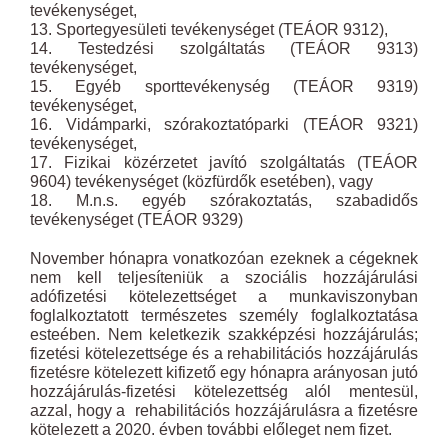
tevékenységet,
13. Sportegyesületi tevékenységet (TEÁOR 9312),
14. Testedzési szolgáltatás (TEÁOR 9313)
tevékenységet,
15. Egyéb sporttevékenység (TEÁOR 9319)
tevékenységet,
16. Vidámparki, szórakoztatóparki (TEÁOR 9321)
tevékenységet,
17. Fizikai közérzetet javító szolgáltatás (TEÁOR
9604) tevékenységet (közfürdők esetében), vagy
18. M.n.s. egyéb szórakoztatás, szabadidős
tevékenységet (TEÁOR 9329)
November hónapra vonatkozóan ezeknek a cégeknek
nem kell teljesíteniük a szociális hozzájárulási
adófizetési kötelezettséget a munkaviszonyban
foglalkoztatott természetes személy foglalkoztatása
esteében. Nem keletkezik szakképzési hozzájárulás;
fizetési kötelezettsége és a rehabilitációs hozzájárulás
fizetésre kötelezett kifizető egy hónapra arányosan jutó
hozzájárulás-fizetési kötelezettség alól mentesül,
azzal, hogy a rehabilitációs hozzájárulásra a fizetésre
kötelezett a 2020. évben további előleget nem fizet.