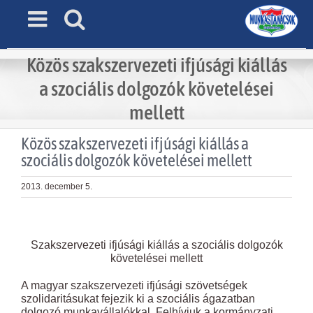
Skip
to
content
Közös szakszervezeti ifjúsági kiállás
a szociális dolgozók követelései
mellett
Közös szakszervezeti ifjúsági kiállás a
szociális dolgozók követelései mellett
2013. december 5.
View
Larger
Szakszervezeti ifjúsági kiállás a szociális dolgozók
Image
követelései mellett
A magyar szakszervezeti ifjúsági szövetségek
szolidaritásukat fejezik ki a szociális ágazatban
dolgozó munkavállalókkal. Felhívjuk a kormányzati