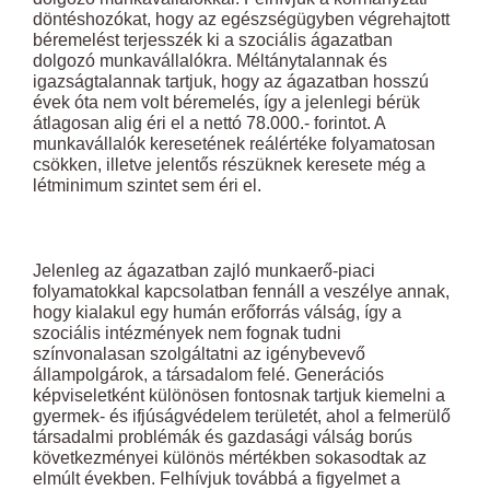
döntéshozókat, hogy az egészségügyben végrehajtott
béremelést terjesszék ki a szociális ágazatban
dolgozó munkavállalókra. Méltánytalannak és
igazságtalannak tartjuk, hogy az ágazatban hosszú
évek óta nem volt béremelés, így a jelenlegi bérük
átlagosan alig éri el a nettó 78.000.- forintot. A
munkavállalók keresetének reálértéke folyamatosan
csökken, illetve jelentős részüknek keresete még a
létminimum szintet sem éri el.
Jelenleg az ágazatban zajló munkaerő-piaci
folyamatokkal kapcsolatban fennáll a veszélye annak,
hogy kialakul egy humán erőforrás válság, így a
szociális intézmények nem fognak tudni
színvonalasan szolgáltatni az igénybevevő
állampolgárok, a társadalom felé. Generációs
képviseletként különösen fontosnak tartjuk kiemelni a
gyermek- és ifjúságvédelem területét, ahol a felmerülő
társadalmi problémák és gazdasági válság borús
következményei különös mértékben sokasodtak az
elmúlt években. Felhívjuk továbbá a figyelmet a