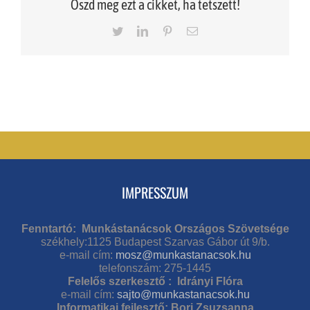
Oszd meg ezt a cikket, ha tetszett!
Twitter
LinkedIn
Pinterest
Email
IMPRESSZUM
Fenntartó: Munkástanácsok Országos Szövetsége
székhely:1125 Budapest Szarvas Gábor út 9/b.
e-mail cím:
mosz@munkastanacsok.hu
telefonszám: 275-1445
Felelős szerkesztő : Idrányi Flóra
e-mail cím:
sajto@munkastanacsok.hu
Informatikai fejlesztő: Bori Zsuzsanna