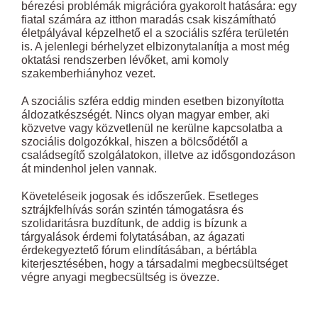
bérezési problémák migrációra gyakorolt hatására: egy
fiatal számára az itthon maradás csak kiszámítható
életpályával képzelhető el a szociális szféra területén
is. A jelenlegi bérhelyzet elbizonytalanítja a most még
oktatási rendszerben lévőket, ami komoly
szakemberhiányhoz vezet.
A szociális szféra eddig minden esetben bizonyította
áldozatkészségét. Nincs olyan magyar ember, aki
közvetve vagy közvetlenül ne kerülne kapcsolatba a
szociális dolgozókkal, hiszen a bölcsődétől a
családsegítő szolgálatokon, illetve az idősgondozáson
át mindenhol jelen vannak.
Követeléseik jogosak és időszerűek. Esetleges
sztrájkfelhívás során szintén támogatásra és
szolidaritásra buzdítunk, de addig is bízunk a
tárgyalások érdemi folytatásában, az ágazati
érdekegyeztető fórum elindításában, a bértábla
kiterjesztésében, hogy a társadalmi megbecsültséget
végre anyagi megbecsültség is övezze.