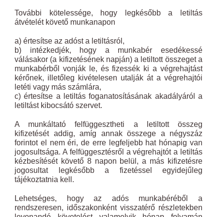
További kötelessége, hogy legkésőbb a letiltás
átvételét követő munkanapon
a) értesítse az adóst a letiltásról,
b) intézkedjék, hogy a munkabér esedékessé
válásakor (a kifizetésének napján) a letiltott összeget a
munkabérből vonják le, és fizessék ki a végrehajtást
kérőnek, illetőleg kivételesen utalják át a végrehajtói
letéti vagy más számlára,
c) értesítse a letiltás foganatosításának akadályáról a
letiltást kibocsátó szervet.
A munkáltató felfüggesztheti a letiltott összeg
kifizetését addig, amíg annak összege a négyszáz
forintot el nem éri, de erre legfeljebb hat hónapig van
jogosultsága. A felfüggesztésről a végrehajtót a letiltás
kézbesítését követő 8 napon belül, a más kifizetésre
jogosultat legkésőbb a fizetéssel egyidejűleg
tájékoztatnia kell.
Lehetséges, hogy az adós munkabéréből a
rendszeresen, időszakonként visszatérő részletekben
levonandó követelést valamelyik hónap folyamán