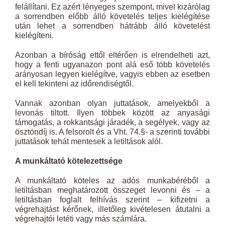
felállítani. Ez azért lényeges szempont, mivel kizárólag
a sorrendben előbb álló követelés teljes kielégítése
után lehet a sorrendben hátrább álló követelést
kielégíteni.
Azonban a bíróság ettől eltérően is elrendelheti azt,
hogy a fenti ugyanazon pont alá eső több követelés
arányosan legyen kielégítve, vagyis ebben az esetben
el kell tekinteni az időrendiségtől.
Vannak azonban olyan juttatások, amelyekből a
levonás tiltott. Ilyen többek között az anyasági
támogatás, a rokkantsági járadék, a segélyek, vagy az
ösztöndíj is. A felsorolt és a Vht. 74.§- a szerinti további
juttatások tehát mentesek a letiltások alól.
A munkáltató kötelezettsége
A munkáltató köteles az adós munkabéréből a
letiltásban meghatározott összeget levonni és – a
letiltásban foglalt felhívás szerint – kifizetni a
végrehajtást kérőnek, illetőleg kivételesen átutalni a
végrehajtói letéti vagy más számlára.