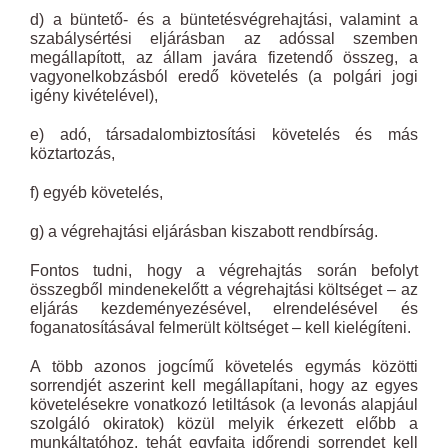
d) a büntető- és a büntetésvégrehajtási, valamint a
szabálysértési eljárásban az adóssal szemben
megállapított, az állam javára fizetendő összeg, a
vagyonelkobzásból eredő követelés (a polgári jogi
igény kivételével),
e) adó, társadalombiztosítási követelés és más
köztartozás,
f) egyéb követelés,
g) a végrehajtási eljárásban kiszabott rendbírság.
Fontos tudni, hogy a végrehajtás során befolyt
összegből mindenekelőtt a végrehajtási költséget – az
eljárás kezdeményezésével, elrendelésével és
foganatosításával felmerült költséget – kell kielégíteni.
A több azonos jogcímű követelés egymás közötti
sorrendjét aszerint kell megállapítani, hogy az egyes
követelésekre vonatkozó letiltások (a levonás alapjául
szolgáló okiratok) közül melyik érkezett előbb a
munkáltatóhoz, tehát egyfajta időrendi sorrendet kell