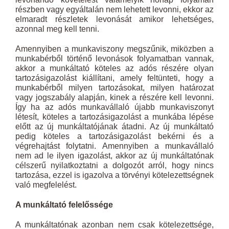
részben vagy egyáltalán nem lehetett levonni, ekkor az
elmaradt részletek levonását amikor lehetséges,
azonnal meg kell tenni.
Amennyiben a munkaviszony megszűnik, miközben a
munkabérből történő levonások folyamatban vannak,
akkor a munkáltató köteles az adós részére olyan
tartozásigazolást kiállítani, amely feltünteti, hogy a
munkabérből milyen tartozásokat, milyen határozat
vagy jogszabály alapján, kinek a részére kell levonni.
Így ha az adós munkavállaló újabb munkaviszonyt
létesít, köteles a tartozásigazolást a munkába lépése
előtt az új munkáltatójának átadni. Az új munkáltató
pedig köteles a tartozásigazolást bekérni és a
végrehajtást folytatni. Amennyiben a munkavállaló
nem ad le ilyen igazolást, akkor az új munkáltatónak
célszerű nyilatkoztatni a dolgozót arról, hogy nincs
tartozása, ezzel is igazolva a törvényi kötelezettségnek
való megfelelést.
A munkáltató felelőssége
A munkáltatónak azonban nem csak kötelezettsége,