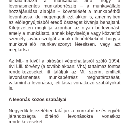
felhatalmazza a munkáltatót arra, hogy a
levonásmentes munkabérrészig – a munkavállaló
hozzájárulása alapján – követelését a munkabérből
levonhassa, de megengedi ezt akkor is, amennyiben
az előlegnyújtásból eredő összeget kívánja behajtani.
Kifejezetten megtiltja azonban az olyan bérlevonást,
amely a munkáltató, annak képviselője vagy közvetítő
személy javára szolgál annak ellenértékeként, hogy a
munkavállaló munkaviszonyt létesítsen, vagy azt
megtartsa.
Az Mt.- n kívül a bírósági végrehajtásról szóló 1994.
évi LIII. törvény (a továbbiakban: Vht.) tartalmaz fontos
rendelkezéseket, itt találjuk az Mt. szerint említett
levonásmentes munkabérrész meghatározását,
valamint a levonásra, letiltásra vonatkozó szabályokat
is.
A levonás közös szabályai
Negyedik fejezetében találjuk a munkabérre és egyéb
járandóságra történő levonásokra vonatkoz
rendelkezéseket.