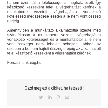
hanem ezen túl a felelőssége is meghatározott. Így
készfizető kezesként felel a végrehajtást kérőnek a
munkabérre vezetett végrehajtásra vonatkozó
kötelesség megszegése esetén a le nem vont összeg
erejéig.
Amennyiben a munkáltató alkalmazottja szegte meg
szándékosan a munkabérre vezetett végrehajtásra
vonatkozó kötelességet és a munkáltatótól a le nem
vont összeget nem lehetett behajtani, abban az
esetben a be nem hajtott összeg erejéig az alkalmazott
felel készfizető kezesként a végrehajtást kérőnek.
Forrás:munkajog.hu
Oszd meg ezt a cikket, ha tetszett!
Twitter
LinkedIn
Pinterest
Email