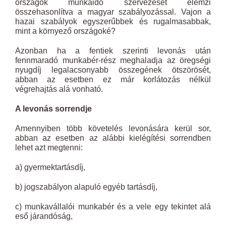
országok munkaidő szervezését elemzi
összehasonlítva a magyar szabályozással. Vajon a
hazai szabályok egyszerűbbek és rugalmasabbak,
mint a környező országoké?
Azonban ha a fentiek szerinti levonás után
fennmaradó munkabér-rész meghaladja az öregségi
nyugdíj legalacsonyabb összegének ötszörösét,
abban az esetben ez már korlátozás nélkül
végrehajtás alá vonható.
A levonás sorrendje
Amennyiben több követelés levonására kerül sor,
abban az esetben az alábbi kielégítési sorrendben
lehet azt megtenni:
a) gyermektartásdíj,
b) jogszabályon alapuló egyéb tartásdíj,
c) munkavállalói munkabér és a vele egy tekintet alá
eső járandóság,