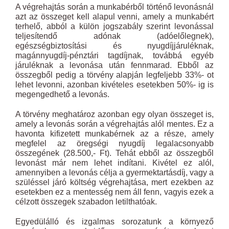
A végrehajtás során a munkabérből történő levonásnál
azt az összeget kell alapul venni, amely a munkabért
terhelő, abból a külön jogszabály szerint levonással
teljesítendő adónak (adóelőlegnek),
egészségbiztosítási és nyugdíjjáruléknak,
magánnyugdíj-pénztári tagdíjnak, továbbá egyéb
járuléknak a levonása után fennmarad. Ebből az
összegből pedig a törvény alapján legfeljebb 33%- ot
lehet levonni, azonban kivételes esetekben 50%- ig is
megengedhető a levonás.
A törvény meghatároz azonban egy olyan összeget is,
amely a levonás során a végrehajtás alól mentes. Ez a
havonta kifizetett munkabérnek az a része, amely
megfelel az öregségi nyugdíj legalacsonyabb
összegének (28.500,- Ft). Tehát ebből az összegből
levonást már nem lehet indítani. Kivétel ez alól,
amennyiben a levonás célja a gyermektartásdíj, vagy a
szüléssel járó költség végrehajtása, mert ezekben az
esetekben ez a mentesség nem áll fenn, vagyis ezek a
célzott összegek szabadon letilthatóak.
Egyedülálló és izgalmas sorozatunk a környező