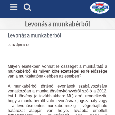
Skip
to
content
Levonás a munkabérből
Levonás a munkabérből
2016. április 13.
View
Larger
Milyen esetekben vonhat le összeget a munkáltató a
Image
munkabérből és milyen kötelezettségei és felelőssége
van a munkáltatónak ebben az esetben?
A munkabérből történő levonások szabályozására
vonatkozóan a munka törvénykönyvéről szóló a 2012.
évi I. törvény (a továbbiakban: Mt.) arról rendelkezik,
hogy a munkabérből való levonásnak jogszabály vagy
– a levonásmentes munkabérrészig – végrehajtható
határozat alapján van helye. Továbbá emellett