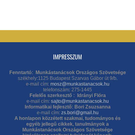
IMPRESSZUM
Fenntartó: Munkástanácsok Országos Szövetsége
székhely:1125 Budapest Szarvas Gábor út 9/b.
e-mail cím:
mosz@munkastanacsok.hu
telefonszám: 275-1445
Felelős szerkesztő : Idrányi Flóra
e-mail cím:
sajto@munkastanacsok.hu
Informatikai fejlesztő: Bori Zsuzsanna
e-mail cím:
zs.bori@gmail.hu
A honlapon közzétett szakmai, tudományos és
egyéb jellegű cikkek, tanulmányok a
Munkástanácsok Országos Szövetsége