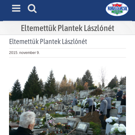
Skip
to
content
Eltemettük Plantek Lászlónét
Eltemettük Plantek Lászlónét
2015. november 9.
View
Larger
Image