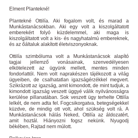
Elment Plantekné!
Plantekné Ottilía. Aki fogalom volt, és marad a
Munkástanácsokban. Aki egy volt a kiszolgáltatott
emberekért folyó küzdelemmel, aki maga is
kiszolgáltatott volt a kis- és nagyhatalmú embereknek,
és az őáltaluk alakított életviszonyoknak.
Ottilía szimbóluma volt a Munkástanácsok alapító
tagjai jellemző vonásainak, szenvedélyesen
elkötelezett az ügyünk mellett, mentes minden
fondorlattól. Nem volt naprakészen tájékozott a világ
ügyeiben, de csalhatatlan igazságérzékkel megvert.
Szikrázott az igazság, amit kimondott, de mint tudjuk, a
kimondott igazság veszett üggyé válik nyilvánosságra
kerülése pillanatában. Sok veszett ügy terhelte Ottilía
lelkét, de nem adta fel. Fogcsikorgatva, betegségekkel
küzdve, de mindig ott volt, ahol szükség volt rá. A
Munkástanácsok hálás Neked, Ottilía az áldozatért,
amit hoztál. Hiányozni fogsz nekünk. Nyugodj
békében, Rajtad nem múlott.