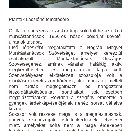
Plantek Lászlóné temetésére
Ottilía a rendszerváltozáskor kapcsolódott be az újkori
munkástanácsok -1956-os hősök példáját követő-
újraalakításába.
Első lépésként megalakította a Nógrád Megyei
Munkástanácsok Szövetségét, amelyen keresztül
csatlakozott a Munkástanácsok Országos
Szövetségéhez, aminek váratlan haláláig aktív,
megkerülhetetlen és meghatározó tagja volt.
Szenvedélyesen elkötelezett szószólója volt a
munkásemberek azon körének, akik munkájuk mellett
nem tudták megfogalmazni és hangoztatni
kiszolgáltatottságukat, gondjaikat, sok esetben
megaláztatásaikat. Röviden a szegény emberek, a
gyengék érdekképviselőjének nehéz sorsát vállalva
küzdött.
Sokszor volt részese maga is a megaláztatásnak,
gúnyos szájhúzogató értetlenkedésnek felvetései
miatt, amelyeket soha nem a maga érdekében
fogalmazott meg, hanem azok helyett, akik hangját