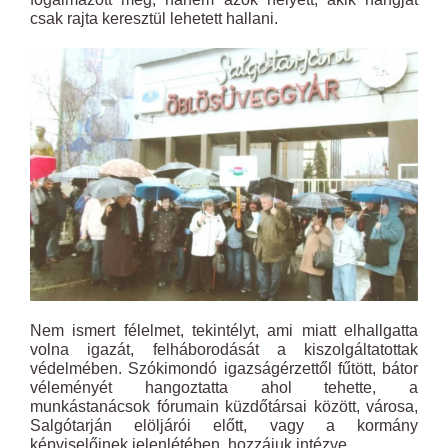
csak rajta keresztül lehetett hallani.
Nem ismert félelmet, tekintélyt, ami miatt elhallgatta
volna igazát, felháborodását a kiszolgáltatottak
védelmében. Szókimondó igazságérzettől fűtött, bátor
véleményét hangoztatta ahol tehette, a
munkástanácsok fórumain küzdőtársai között, városa,
Salgótarján elöljárói előtt, vagy a kormány
képviselőinek jelenlétében, hozzájuk intézve.