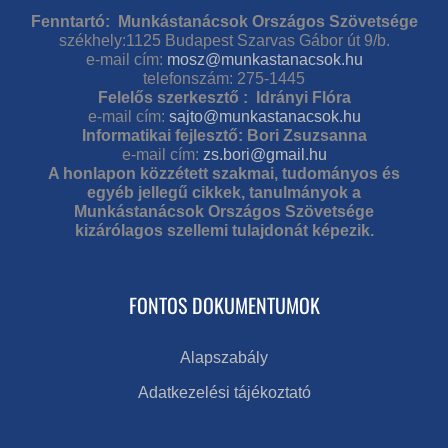
Fenntartó: Munkástanácsok Országos Szövetsége
székhely:1125 Budapest Szarvas Gábor út 9/b.
e-mail cím:
mosz@munkastanacsok.hu
telefonszám: 275-1445
Felelős szerkesztő : Idrányi Flóra
e-mail cím:
sajto@munkastanacsok.hu
Informatikai fejlesztő: Bori Zsuzsanna
e-mail cím:
zs.bori@gmail.hu
A honlapon közzétett szakmai, tudományos és
egyéb jellegű cikkek, tanulmányok a
Munkástanácsok Országos Szövetsége
kizárólagos szellemi tulajdonát képezik.
FONTOS DOKUMENTUMOK
Alapszabály
Adatkezelési tájékoztató