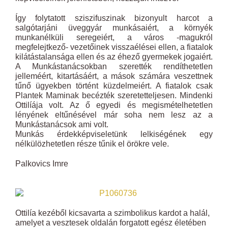
Így folytatott sziszifuszinak bizonyult harcot a
salgótarjáni üveggyár munkásaiért, a környék
munkanélküli seregeiért, a város -magukról
megfelejtkező- vezetőinek visszaélései ellen, a fiatalok
kilátástalansága ellen és az éhező gyermekek jogaiért.
A Munkástanácsokban szerették rendíthetetlen
jelleméért, kitartásáért, a mások számára veszettnek
tűnő ügyekben történt küzdelmeiért. A fiatalok csak
Plantek Maminak becézték szeretetteljesen. Mindenki
Ottilíája volt. Az ő egyedi és megismételhetetlen
lényének eltűnésével már soha nem lesz az a
Munkástanácsok ami volt.
Munkás érdekképviseletünk lelkiségének egy
nélkülözhetetlen része tűnik el örökre vele.
Palkovics Imre
Ottilía kezéből kicsavarta a szimbolikus kardot a halál,
amelyet a vesztesek oldalán forgatott egész életében