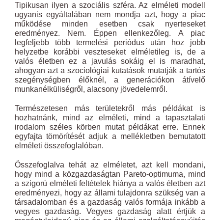
Tipikusan ilyen a szociális szféra. Az elméleti modell
ugyanis egyáltalában nem mondja azt, hogy a piac
működése minden esetben csak nyerteseket
eredményez. Nem. Éppen ellenkezőleg. A piac
legfeljebb több termelési periódus után hoz jobb
helyzetbe korábbi veszteseket elméletileg is, de a
valós életben ez a javulás sokáig el is maradhat,
ahogyan azt a szociológiai kutatások mutatják a tartós
szegénységben élőknél, a generációkon átívelő
munkanélküliségről, alacsony jövedelemről.
Természetesen más területekről más példákat is
hozhatnánk, mind az elméleti, mind a tapasztalati
irodalom széles körben mutat példákat erre. Ennek
egyfajta tömörítését adjuk a mellékletben bemutatott
elméleti összefoglalóban.
Összefoglalva tehát az elméletet, azt kell mondani,
hogy mind a közgazdaságtan Pareto-optimuma, mind
a szigorú elméleti feltételek hiánya a valós életben azt
eredményezi, hogy az állami tulajdonra szükség van a
társadalomban és a gazdaság valós formája inkább a
vegyes gazdaság. Vegyes gazdaság alatt értjük a