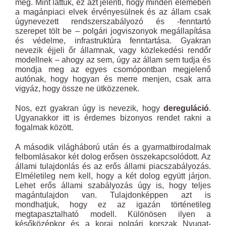
meg. Mint láttuk, ez azt jelenti, hogy minden elemében
a magánpiaci elvek érvényesülnek és az állam csak
úgynevezett rendszerszabályozó és -fenntartó
szerepet tölt be – polgári jogviszonyok megállapítása
és védelme, infrastruktúra fenntartása. Gyakran
nevezik éjjeli őr államnak, vagy közlekedési rendőr
modellnek – ahogy az sem, úgy az állam sem tudja és
mondja meg az egyes csomópontban megjelenő
autónak, hogy hogyan és merre menjen, csak arra
vigyáz, hogy össze ne ütközzenek.
Nos, ezt gyakran úgy is nevezik, hogy
dereguláció
.
Ugyanakkor itt is érdemes bizonyos rendet rakni a
fogalmak között.
A második világháború után és a gyarmatbirodalmak
felbomlásakor két dolog erősen összekapcsolódott. Az
állami tulajdonlás és az erős állami piacszabályozás.
Elméletileg nem kell, hogy a két dolog együtt járjon.
Lehet erős állami szabályozás úgy is, hogy teljes
magántulajdon van. Tulajdonképpen azt is
mondhatjuk, hogy ez az igazán történetileg
megtapasztalható modell. Különösen ilyen a
későközépkor és a korai polgári korszak Nyugat-