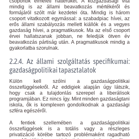
csoportok elméleti hátterüket. A közgazdasági vita
mindig is az állami beavatkozás mértékéről és
formájáról szólt már kezdetei óta. Mindig is három
csoport vitatkozott egymással: a szabadpiac hívei, az
erős állami szabályozás mellett kiállók és a vegyes
gazdaság hívei, a pragmatikusok. Ma az első csoport
érvei hallatszanak jobban, ne feledjük ötven év
beavatkozás pártiság után. A pragmatikusok mindig a
gyakorlatba szorulnak.
2.2.4. Az állami szolgáltatás specifikumai:
gazdaságpolitikai tapasztalatok
Külön kell szólni a gazdaságpolitikai
összefüggésekről. Az eddigiek alapján úgy látszik,
hogy csak a tulajdonlás szerepel a liberálisok
programjában. Ez nincs így. Mint minden gazdaságtani
iskola, ők is komplexen gondolkodnak a gazdasági
szféra egészéről.
A fentiek szellemében a gazdaságpolitikai
összefüggések is a totális vagy a részleges
privatizáció körébe tartozó problémaként ragadható