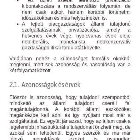
Az üzleti szférát létrehozó privatizáció
kibontakozása a rendszerváltás folyamán, de
nem csak akkor, hanem korábbi történelmi
időszakokban és más helyszíneken is.
A fejlett piacgazdaságok állami tulajdonú
szolgáltatásainak privatizációja, amely a
hetvenes évek vége, nyolcvanas évek eleje
neoliberális, monetarista, neokonzervatív
gazdaságpolitikai fordulatát követte.
Valójában nehéz a különbséget formális okokból
megtenni, mert sok azonosság és hasonlóság van a
két folyamat között.
2.1. Azonosságok és érvek
Először is azonosság, hogy tulajdoni szempontból
mindkettő az állami tulajdont cseréli fel
magántulajdonná. A korábbi állami eszközöket
magánkézbe kell adni és így nyújtani most már a
szolgáltatást. Ez együtt jár azzal, hogy az állam csak a
legelemibb infrastrukturális tulajdonait őrizheti meg, de
azokat sem feltétlenül. Egyes szerzők és ma már
létező megoldások ezeket is nyugodtan