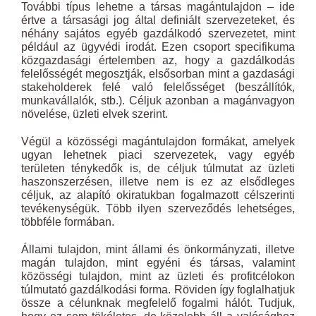
További típus lehetne a társas magántulajdon – ide
értve a társasági jog által definiált szervezeteket, és
néhány sajátos egyéb gazdálkodó szervezetet, mint
például az ügyvédi irodát. Ezen csoport specifikuma
közgazdasági értelemben az, hogy a gazdálkodás
felelősségét megosztják, elsősorban mint a gazdasági
stakeholderek felé való felelősséget (beszállítók,
munkavállalók, stb.). Céljuk azonban a magánvagyon
növelése, üzleti elvek szerint.
Végül a közösségi magántulajdon formákat, amelyek
ugyan lehetnek piaci szervezetek, vagy egyéb
területen ténykedők is, de céljuk túlmutat az üzleti
haszonszerzésen, illetve nem is ez az elsődleges
céljuk, az alapító okiratukban fogalmazott célszerinti
tevékenységük. Több ilyen szerveződés lehetséges,
többféle formában.
Állami tulajdon, mint állami és önkormányzati, illetve
magán tulajdon, mint egyéni és társas, valamint
közösségi tulajdon, mint az üzleti és profitcélokon
túlmutató gazdálkodási forma. Röviden így foglalhatjuk
össze a célunknak megfelelő fogalmi hálót. Tudjuk,