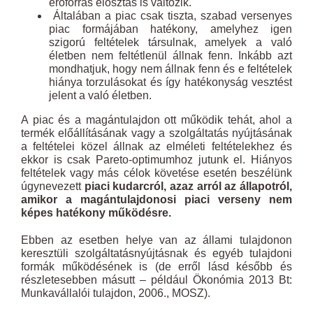
erőforrás elosztás is változik.
Általában a piac csak tiszta, szabad versenyes
piac formájában hatékony, amelyhez igen
szigorú feltételek társulnak, amelyek a való
életben nem feltétlenül állnak fenn. Inkább azt
mondhatjuk, hogy nem állnak fenn és e feltételek
hiánya torzulásokat és így hatékonyság vesztést
jelent a való életben.
A piac és a magántulajdon ott működik tehát, ahol a
termék előállításának vagy a szolgáltatás nyújtásának
a feltételei közel állnak az elméleti feltételekhez és
ekkor is csak Pareto-optimumhoz jutunk el. Hiányos
feltételek vagy más célok követése esetén beszélünk
úgynevezett
piaci kudarcról, azaz arról az állapotról,
amikor a magántulajdonosi piaci verseny nem
képes hatékony működésre.
Ebben az esetben helye van az állami tulajdonon
keresztüli szolgáltatásnyújtásnak és egyéb tulajdoni
formák működésének is (de erről lásd később és
részletesebben másutt – például Ökonómia 2013 Bt:
Munkavállalói tulajdon, 2006., MOSZ).