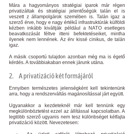
Mára a hagyományos stratégiai iparok már régen
privatizáltak és stratégiai jelentőségük talán el is
veszett z állampolgárok szemében is. Talán igaz a
szerző érve, hogy e nagy értékű infrastruktúrák külföldi
kézben inkább kiváltják például a NATO esetleges
beavatkozását féltve itteni befektetéseiket, mintha
ilyenek nem lennének. Az érv kissé cinikus, de talán
igaz.
A másik csoportú tulajdon azonban még ma is égető
kérdés. A továbbiakaban ennek járunk utána.
2. A privatizáció két formájáról
Ennyiben természetes jelenségként kell tekintenünk
arra, hogy a rendszerváltás magánosítással járt együtt.
Ugyanakkor a kezdeteknél már kell tennünk egy
megkülönböztetést ezzel az állítással kapcsolatban. A
legtöbb szerző ugyanis nem tesz különbséget kétfajta
privatizáció között. Nevezetesen: