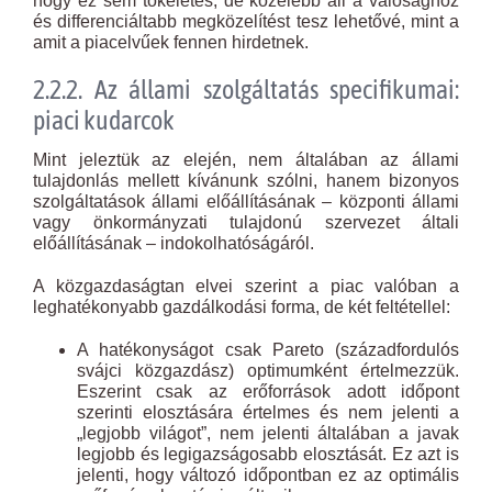
hogy ez sem tökéletes, de közelebb áll a valósághoz
és differenciáltabb megközelítést tesz lehetővé, mint a
amit a piacelvűek fennen hirdetnek.
2.2.2. Az állami szolgáltatás specifikumai:
piaci kudarcok
Mint jeleztük az elején, nem általában az állami
tulajdonlás mellett kívánunk szólni, hanem bizonyos
szolgáltatások állami előállításának – központi állami
vagy önkormányzati tulajdonú szervezet általi
előállításának – indokolhatóságáról.
A közgazdaságtan elvei szerint a piac valóban a
leghatékonyabb gazdálkodási forma, de két feltétellel:
A hatékonyságot csak Pareto (századfordulós
svájci közgazdász) optimumként értelmezzük.
Eszerint csak az erőforrások adott időpont
szerinti elosztására értelmes és nem jelenti a
„legjobb világot”, nem jelenti általában a javak
legjobb és legigazságosabb elosztását. Ez azt is
jelenti, hogy változó időpontban ez az optimális