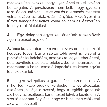
megközelítés okozza, hogy ilyen érveket kell tovább
boncolgatni. A privatizáció nem kell, hogy gyorsan
lezajlódjon. Idő van, illetve volt és a termelés mehetett
volna tovább az átalakulás irányába. Akadályozni a
túlzott támogatást kellett volna és nem az ésszerűen
lebonyolított átalakítást.
4.
Egy dologban egyet kell értenünk a szerzővel:
„Igen: a piacot adjuk el”.
Számunkra azonban nem érdem ez és nem is lehet túl
kedvező lépés. Bár a szerző több érvet is felsorol a
piacvásárlás indokáéra, amelyekkel egyet lehet érteni,
de a bővíthető piac piaci értéke akkor is megmarad, ha
megmarad a hazai termelő kapacitás és ketten együtt
lépnek akár fel.
5
. Igen szkeptikus a garanciákkal szemben is. A
miket leginkább érdeklő kérdésben, a foglalkoztatás
esetében jól látja a szerző, hogy a legfőbb gondunk
az, hogy az esetleges kártérítésért folyik a küzdelem. A
szerző azonban úgy látja, hogy ez hiba, mert csökkenti
az állami bevételt.