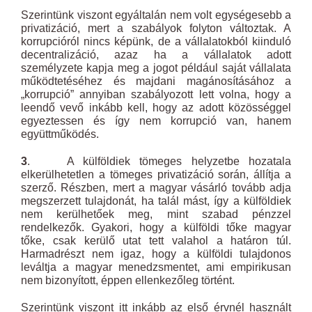
Szerintünk viszont egyáltalán nem volt egységesebb a
privatizáció, mert a szabályok folyton változtak. A
korrupcióról nincs képünk, de a vállalatokból kiinduló
decentralizáció, azaz ha a vállalatok adott
személyzete kapja meg a jogot például saját vállalata
működtetéséhez és majdani magánosításához a
„korrupció” annyiban szabályozott lett volna, hogy a
leendő vevő inkább kell, hogy az adott közösséggel
egyeztessen és így nem korrupció van, hanem
együttműködés.
3
. A külföldiek tömeges helyzetbe hozatala
elkerülhetetlen a tömeges privatizáció során, állítja a
szerző. Részben, mert a magyar vásárló tovább adja
megszerzett tulajdonát, ha talál mást, így a külföldiek
nem kerülhetőek meg, mint szabad pénzzel
rendelkezők. Gyakori, hogy a külföldi tőke magyar
tőke, csak kerülő utat tett valahol a határon túl.
Harmadrészt nem igaz, hogy a külföldi tulajdonos
leváltja a magyar menedzsmentet, ami empirikusan
nem bizonyított, éppen ellenkezőleg történt.
Szerintünk viszont itt inkább az első érvnél használt