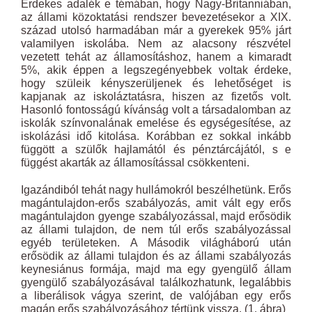
Érdekes adalék e témában, hogy Nagy-Britanniában,
az állami közoktatási rendszer bevezetésekor a XIX.
század utolsó harmadában már a gyerekek 95% járt
valamilyen iskolába. Nem az alacsony részvétel
vezetett tehát az államosításhoz, hanem a kimaradt
5%, akik éppen a legszegényebbek voltak érdeke,
hogy szüleik kényszerüljenek és lehetőséget is
kapjanak az iskoláztatásra, hiszen az fizetős volt.
Hasonló fontosságú kívánság volt a társadalomban az
iskolák színvonalának emelése és egységesítése, az
iskolázási idő kitolása. Korábban ez sokkal inkább
függött a szülők hajlamától és pénztárcájától, s e
függést akarták az államosítással csökkenteni.
Igazándiból tehát nagy hullámokról beszélhetünk. Erős
magántulajdon-erős szabályozás, amit vált egy erős
magántulajdon gyenge szabályozással, majd erősödik
az állami tulajdon, de nem túl erős szabályozással
egyéb területeken. A Második világháború után
erősödik az állami tulajdon és az állami szabályozás
keynesiánus formája, majd ma egy gyengülő állam
gyengülő szabályozásával találkozhatunk, legalábbis
a liberálisok vágya szerint, de valójában egy erős
magán erős szabályozásához tértünk vissza. (1. ábra)