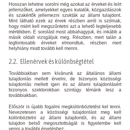
Hosszan lehetne sorolni még azokat az érveket és leírt
jellemzőket, amelyekkel egyes kutatók, közgazdászok
és szakértők jellemezni szokták az állami tulajdont.
Mint látható ezek az érvek részben arról is szólnak,
hogy miért kell megszűntetni azt a lehető legteljesebb
mértékben. E sorolást most abbahagyjuk, és inkább a
másik oldalt vizsgáljuk meg. Részben, mert talán a
legfontosabb érveket elmondtuk, részben mert
helyhiány miatt tovább kell menni.
2.2. Ellenérvek és különbségtétel
Továbbiakban sem kívánunk az általános állami
tulajdonlás mellett érvelni, de bizonyos közösségi
tulajdonlás mellett igen és az állami tulajdonlásért
bizonyos szektorokban szintúgy témánk lesz a
továbbiakban.
Először is újabb fogalmi megkülönböztetést kel tenni.
Nevezetesen a közösségi tulajdonlást meg kell
különböztetni az állami tulajdontól, és az állami
tulajdon belső megosztottságát is figyelembe kell
venni a további érveléshez.