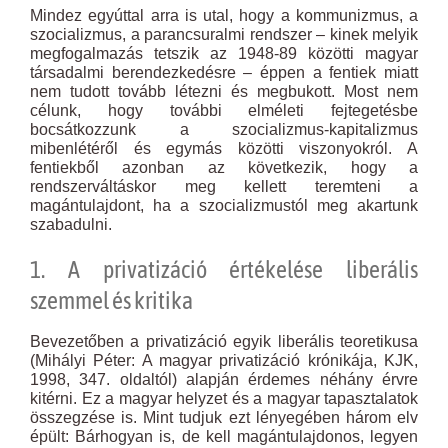
Mindez egyúttal arra is utal, hogy a kommunizmus, a
szocializmus, a parancsuralmi rendszer – kinek melyik
megfogalmazás tetszik az 1948-89 közötti magyar
társadalmi berendezkedésre – éppen a fentiek miatt
nem tudott tovább létezni és megbukott. Most nem
célunk, hogy további elméleti fejtegetésbe
bocsátkozzunk a szocializmus-kapitalizmus
mibenlétéről és egymás közötti viszonyokról. A
fentiekből azonban az következik, hogy a
rendszerváltáskor meg kellett teremteni a
magántulajdont, ha a szocializmustól meg akartunk
szabadulni.
1. A privatizáció értékelése liberális
szemmel és kritika
Bevezetőben a privatizáció egyik liberális teoretikusa
(Mihályi Péter: A magyar privatizáció krónikája, KJK,
1998, 347. oldaltól) alapján érdemes néhány érvre
kitérni. Ez a magyar helyzet és a magyar tapasztalatok
összegzése is. Mint tudjuk ezt lényegében három elv
épült: Bárhogyan is, de kell magántulajdonos, legyen