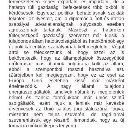
természetesen képes exportálni és importálni, de a
határon túli gazdasági befektetések több okból is
kérdésesek. Egyrészt politikai behatolásnak szokták
tekinteni az ilyesmit, ami a diplomácia írott és íratlan
szabályai udvariatlanságnak, súlyosabb esetben
agressziónak tartanak. Másrészt a határokon
túlterjeszkedő gazdasági szervezet már kiesik a
tulajdonos állam hatótávolságából és hatóköréből; egy
új politikai entitás szabályainak kell megfelelni. Végül
arról se feledkezzünk el, hogy ezzel az is
bekövetkezik, hogy az állampolgárok összegyűjtött
erőforrásait más államok polgáraira költi az állam,
ebből a szempontból rosszul használva azt.
(Zárójelben kell megjegyezni, hogy ez az eset az
Európai Unió esetében kissé már másként
értelmeződik. A nagy állami tulajdonú
energiaszolgáltatók, amelyek nálunk is megjelentek
német és francia formájukban már uniós szintű
szolgáltatók, ezért rájuk a fentiek már kevésbé
érvényesek az Unió sajátos jogi státuszánál fogva,
miszerint nem teljes szuverén, de tagállamai
szuverenitásuk egy részéről lemondtak, hogy az új
formáció működőképes legyen.)