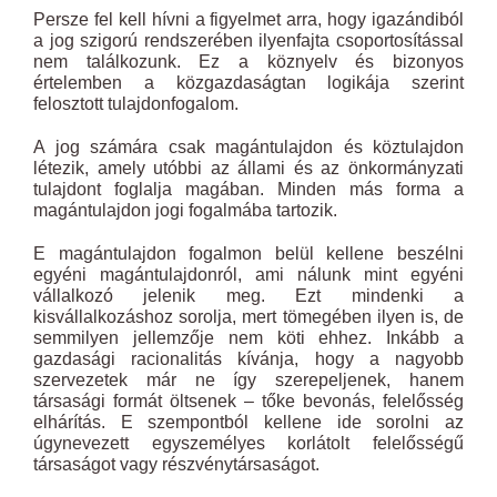
Persze fel kell hívni a figyelmet arra, hogy igazándiból
a jog szigorú rendszerében ilyenfajta csoportosítással
nem találkozunk. Ez a köznyelv és bizonyos
értelemben a közgazdaságtan logikája szerint
felosztott tulajdonfogalom.
A jog számára csak magántulajdon és köztulajdon
létezik, amely utóbbi az állami és az önkormányzati
tulajdont foglalja magában. Minden más forma a
magántulajdon jogi fogalmába tartozik.
E magántulajdon fogalmon belül kellene beszélni
egyéni magántulajdonról, ami nálunk mint egyéni
vállalkozó jelenik meg. Ezt mindenki a
kisvállalkozáshoz sorolja, mert tömegében ilyen is, de
semmilyen jellemzője nem köti ehhez. Inkább a
gazdasági racionalitás kívánja, hogy a nagyobb
szervezetek már ne így szerepeljenek, hanem
társasági formát öltsenek – tőke bevonás, felelősség
elhárítás. E szempontból kellene ide sorolni az
úgynevezett egyszemélyes korlátolt felelősségű
társaságot vagy részvénytársaságot.