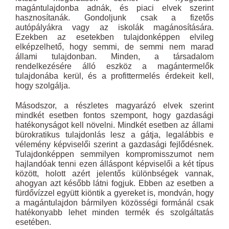
magántulajdonba adnák, és piaci elvek szerint
hasznosítanák. Gondoljunk csak a fizetős
autópályákra vagy az iskolák magánosítására.
Ezekben az esetekben tulajdonképpen elvileg
elképzelhető, hogy semmi, de semmi nem marad
állami tulajdonban. Minden, a társadalom
rendelkezésére álló eszköz a magántermelők
tulajdonába kerül, és a profittermelés érdekeit kell,
hogy szolgálja.
Másodszor, a részletes magyarázó elvek szerint
mindkét esetben fontos szempont, hogy gazdasági
hatékonyságot kell növelni. Mindkét esetben az állami
bürokratikus tulajdonlás lesz a gátja, legalábbis e
vélemény képviselői szerint a gazdasági fejlődésnek.
Tulajdonképpen semmilyen kompromisszumot nem
hajlandóak tenni ezen álláspont képviselői a két típus
között, holott azért jelentős különbségek vannak,
ahogyan azt később látni fogjuk. Ebben az esetben a
fürdővízzel együtt kiöntik a gyereket is, mondván, hogy
a magántulajdon bármilyen közösségi formánál csak
hatékonyabb lehet minden termék és szolgáltatás
esetében.