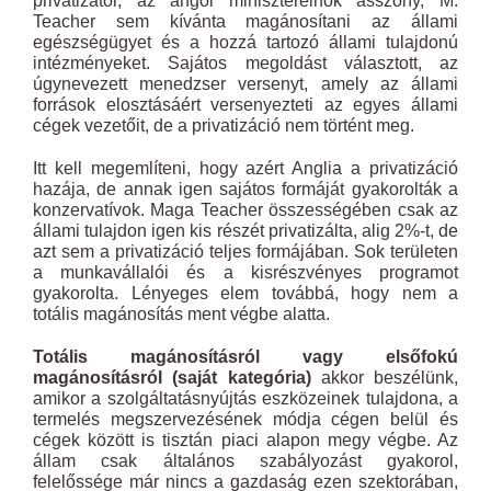
privatizátor, az angol miniszterelnök asszony, M.
Teacher sem kívánta magánosítani az állami
egészségügyet és a hozzá tartozó állami tulajdonú
intézményeket. Sajátos megoldást választott, az
úgynevezett menedzser versenyt, amely az állami
források elosztásáért versenyezteti az egyes állami
cégek vezetőit, de a privatizáció nem történt meg.
Itt kell megemlíteni, hogy azért Anglia a privatizáció
hazája, de annak igen sajátos formáját gyakorolták a
konzervatívok. Maga Teacher összességében csak az
állami tulajdon igen kis részét privatizálta, alig 2%-t, de
azt sem a privatizáció teljes formájában. Sok területen
a munkavállalói és a kisrészvényes programot
gyakorolta. Lényeges elem továbbá, hogy nem a
totális magánosítás ment végbe alatta.
Totális magánosításról vagy elsőfokú
magánosításról (saját kategória)
akkor beszélünk,
amikor a szolgáltatásnyújtás eszközeinek tulajdona, a
termelés megszervezésének módja cégen belül és
cégek között is tisztán piaci alapon megy végbe. Az
állam csak általános szabályozást gyakorol,
felelőssége már nincs a gazdaság ezen szektorában,