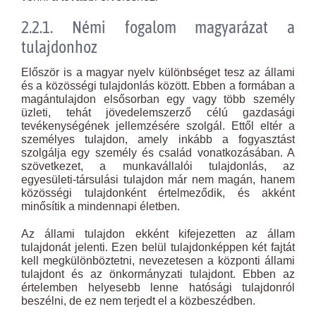
2.2.1. Némi fogalom magyarázat a
tulajdonhoz
Először is a magyar nyelv különbséget tesz az állami
és a közösségi tulajdonlás között. Ebben a formában a
magántulajdon elsősorban egy vagy több személy
üzleti, tehát jövedelemszerző célú gazdasági
tevékenységének jellemzésére szolgál. Ettől eltér a
személyes tulajdon, amely inkább a fogyasztást
szolgálja egy személy és család vonatkozásában. A
szövetkezet, a munkavállalói tulajdonlás, az
egyesületi-társulási tulajdon már nem magán, hanem
közösségi tulajdonként értelmeződik, és akként
minősítik a mindennapi életben.
Az állami tulajdon ekként kifejezetten az állam
tulajdonát jelenti. Ezen belül tulajdonképpen két fajtát
kell megkülönböztetni, nevezetesen a központi állami
tulajdont és az önkormányzati tulajdont. Ebben az
értelemben helyesebb lenne hatósági tulajdonról
beszélni, de ez nem terjedt el a közbeszédben.