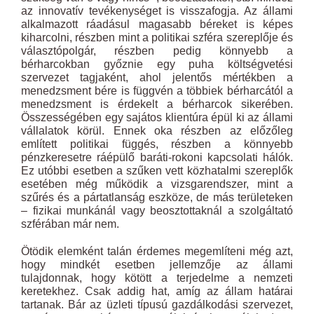
az innovatív tevékenységet is visszafogja. Az állami
alkalmazott ráadásul magasabb béreket is képes
kiharcolni, részben mint a politikai szféra szereplője és
választópolgár, részben pedig könnyebb a
bérharcokban győznie egy puha költségvetési
szervezet tagjaként, ahol jelentős mértékben a
menedzsment bére is függvén a többiek bérharcától a
menedzsment is érdekelt a bérharcok sikerében.
Összességében egy sajátos klientúra épül ki az állami
vállalatok körül. Ennek oka részben az előzőleg
említett politikai függés, részben a könnyebb
pénzkeresetre ráépülő baráti-rokoni kapcsolati hálók.
Ez utóbbi esetben a szűken vett közhatalmi szereplők
esetében még működik a vizsgarendszer, mint a
szűrés és a pártatlanság eszköze, de más területeken
– fizikai munkánál vagy beosztottaknál a szolgáltató
szférában már nem.
Ötödik elemként talán érdemes megemlíteni még azt,
hogy mindkét esetben jellemzője az állami
tulajdonnak, hogy kötött a terjedelme a nemzeti
keretekhez. Csak addig hat, amíg az állam határai
tartanak. Bár az üzleti típusú gazdálkodási szervezet,