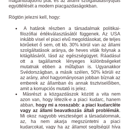
magántulajdonú piac és az állami szolgáltatásnyújtás
együttélését a modern piacgazdaságokban.
Rögtön jelezni kell, hogy:
A határok részben a társadalmak politikai-
filozófiai értékválasztásától függenek. Az USA
inkább visel el piaci elvű megoldásokat, de teljes
körűeket ő sem, ott kb. 30% körül van az állami
szolgáltatások aránya, de heves viták folynak a
kitágításáról, lásd az egészségügyet. Ráadásul
ott a tagállamok lényeges különbségeket
mutatnak ebben a műfajban is. Ugyanakkor
Svédországban, a másik szélen, 50% körüli ez
az arány, ahol hagyományosan jobban bíznak az
emberek az államban és annak tisztviselőiben,
amit a korrupciós mutató is jelez.
Másrészt a közgazdászok között a vita nem
azon van, hogy létezik-e a piaci kudarc, hanem
abban,
hogy mi a rosszabb: a piaci kudarcléte
vagy az állami beavatkozás általi problémák
.
Mi okoz nagyobb veszteséget a társadalomnak,
az, ha nem akarja megszüntetni a piaci
kudarcokat, vagy ha az államot segítségül híva