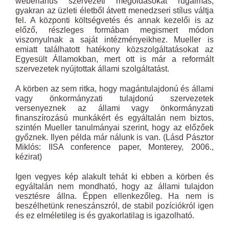
weberiánus szervezeti megoldásokat rugalmas,
gyakran az üzleti életből átvett menedzseri stílus váltja
fel. A központi költségvetés és annak kezelői is az
előző, részleges formában megismert módon
viszonyulnak a saját intézményeikhez. Mueller is
emiatt találhatott hatékony közszolgáltatásokat az
Egyesült Államokban, mert ott is már a reformált
szervezetek nyújtottak állami szolgáltatást.
A körben az sem ritka, hogy magántulajdonú és állami
vagy önkormányzati tulajdonú szervezetek
versenyeznek az állami vagy önkormányzati
finanszírozású munkákért és egyáltalán nem biztos,
szintén Mueller tanulmányai szerint, hogy az előzőek
győznek. Ilyen példa már nálunk is van. (Lásd Pásztor
Miklós: IISA conference paper, Monterey, 2006.,
kézirat)
Igen vegyes kép alakult tehát ki ebben a körben és
egyáltalán nem mondható, hogy az állami tulajdon
vesztésre állna. Éppen ellenkezőleg. Ha nem is
beszélhetünk reneszánszról, de stabil pozíciókról igen
és ez elméletileg is és gyakorlatilag is igazolható.