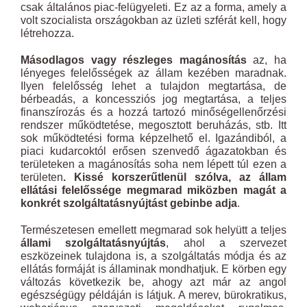
csak általános piac-felügyeleti. Ez az a forma, amely a
volt szocialista országokban az üzleti szférát kell, hogy
létrehozza.
Másodlagos vagy részleges magánosítás
az, ha
lényeges felelősségek az állam kezében maradnak.
Ilyen felelősség lehet a tulajdon megtartása, de
bérbeadás, a koncessziós jog megtartása, a teljes
finanszírozás és a hozzá tartozó minőségellenőrzési
rendszer működtetése, megosztott beruházás, stb. Itt
sok működtetési forma képzelhető el. Igazándiból, a
piaci kudarcoktól erősen szenvedő ágazatokban és
területeken a magánosítás soha nem lépett túl ezen a
területen
. Kissé korszerűtlenül szólva, az állam
ellátási felelőssége megmarad miközben magát a
konkrét szolgáltatásnyújtást gebinbe adja
.
Természetesen emellett megmarad sok helyütt a teljes
állami szolgáltatásnyújtás
, ahol a szervezet
eszközeinek tulajdona is, a szolgáltatás módja és az
ellátás formáját is államinak mondhatjuk. E körben egy
változás következik be, ahogy azt már az angol
egészségügy példáján is látjuk. A merev, bürokratikus,