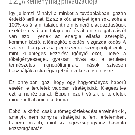
1.2. „A kemény mag privatizációja”
Így jellemzi Mihályi a minket a továbbiakban igazán
érdeklő területet. Ez az a kör, amelyet igen sok, soha a
100%-os állami tulajdont nem ismerő piacgazdaságok
esetében is állami tulajdonról és állami szolgáltatásról
van szó. Ilyenek az energia ellátás szereplői,
kommunikáció, a tömegközlekedés, vízgazdálkodás. A
szerző itt a gazdaság egészének szempontját említi,
mint különleges kezelést igénylő okot, illetve a
tőkeigényességet, gyakran hívva ezt a területet
természetes monopóliumnak, mások szívesen
használják a stratégiai jelzőt ezekre a területekre.
Ez annyiban igaz, hogy egy hagyományos háború
esetén e területek valóban stratégiaiak. Kiegészítve
ezt a nehéziparral. Éppen ezért váltak e területek
mindenütt állami tulajdonná.
Ebből a körből csak a tömegközlekedést emelnénk ki,
amelyik nem annyira stratégiai a fenti értelemben,
hanem inkább, mint az egészségügyhöz hasonló
közszolgáltatás.