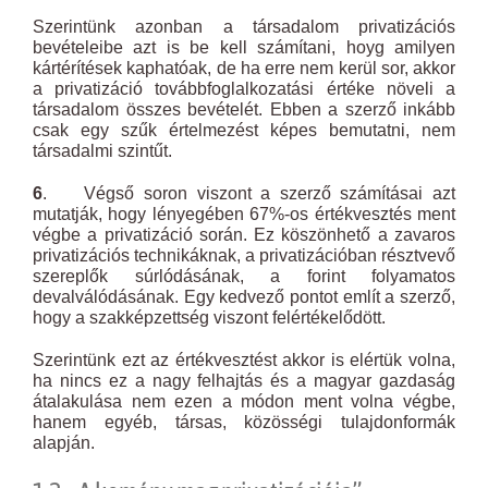
Szerintünk azonban a társadalom privatizációs
bevételeibe azt is be kell számítani, hoyg amilyen
kártérítések kaphatóak, de ha erre nem kerül sor, akkor
a privatizáció továbbfoglalkozatási értéke növeli a
társadalom összes bevételét. Ebben a szerző inkább
csak egy szűk értelmezést képes bemutatni, nem
társadalmi szintűt.
6
. Végső soron viszont a szerző számításai azt
mutatják, hogy lényegében 67%-os értékvesztés ment
végbe a privatizáció során. Ez köszönhető a zavaros
privatizációs technikáknak, a privatizációban résztvevő
szereplők súrlódásának, a forint folyamatos
devalválódásának. Egy kedvező pontot említ a szerző,
hogy a szakképzettség viszont felértékelődött.
Szerintünk ezt az értékvesztést akkor is elértük volna,
ha nincs ez a nagy felhajtás és a magyar gazdaság
átalakulása nem ezen a módon ment volna végbe,
hanem egyéb, társas, közösségi tulajdonformák
alapján.