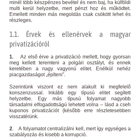
minél több készpénzes bevétel és nem baj, ha külföldi
multi kerül helyzetbe, mert pénzt hoz és működtet.
Emellett minden más megoldás csak csökött lehet és
részleges.
1.1. Érvek és ellenérvek a magyar
privatizációról
1.
Az első érve a privatizáció mellett, hogy gyorsan
meg kellett teremteni a polgári osztályt, és ennek
keretében a nagy vagyonú elitet. Enélkül nehéz
piacgazdaságot „építeni”.
Szerintünk viszont ez nem alakult ki megfelelő
konszenzussal. Inkább egy típusú elitet segített
helyzetbe. Egy más típusú folyamat nagyobb
társadalmi elfogadottságú lehetett volna – lásd a cseh
kuponos privatizációt (később erre részletesebben
visszatérünk.
2
. A folyamatot centralizálni kell, mert így egységes a
szabályozás és kisebb a korrupció.