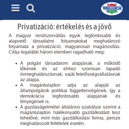
Skip
to
content
Privatizáció: értékelés és a jövő
A magyar rendszerváltás egyik legfontosabb és
alapvető társadalmi folyamatokat meghatározó
folyamata a privatizáció, magyarosan magánosítás.
Célja legalább három elemben ragadható meg:
A polgári társadalom alapjának, a működő
tőkének és az ehhez szorosan tapadó
önmeghatározásnak, saját felelősségvállalásnak
az alapja.
A magántulajdon adja az alapját az
állampolgárok politikai függetlenségének, így a
demokrácia legfontosabb alapjának és
lényegének is.
A gazdaságelmélet általános szabályai szerint a
magántulajdon hatékonyabb gazdálkodást tesz
lehetővé, mint más gazdálkodási forma, persze
meghatározott feltételek esetén.