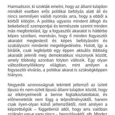
Harmadszor, ki szokták emelni, hogy az állami tulajdon
mindkét esetben erős politikai befolyás alatt áll és
nincs semmilyen valódi nyomás arra, hogy a ebből a
körből kitörjön. A politika ugyanis mindent átfogó és
bekebelező szempontjai és természete szerint minden
más megfontolást, így a fogyasztói akaratot is háttérbe
képes szorítani, mondván, hogy ő minden fogyasztói
akaratot megtestesít és képes befolyásolni és
szabályozni mindenki megelégedésére. Holott, így a
bírálók, csak legfeljebb egy éppen aktuális többség
akaratát jeleníti meg demokratikus viszonyok között,
amely többség azonban folyton változik. Egy olyan
változékony/illékony világban, mint amilyen a
fogyasztói elvárás, a politikai akarat is szükségképpen
hiányos.
Negyedik azonosságnak tekintett jellemző az üzleti
típusú és nem-üzleti típusú állami tulajdon között, hogy
az elkényelmesíti a benne foglalkoztatottakat, és
előmenetelük nem függ a teljesítményüktől, hanem
csak ilyen-olyan külső jellemzőiktől, mint amilyen a
képzettségük – függetlenül attól, hogy arra valóban
szükség van-e vagy nincs -, beosztásuktól, stb. Mindez