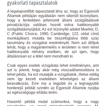
gyakorlati tapasztalatok
A legalapvetőbb tapasztalati tény az, hogy az Egyesült
Államok példáján egyáltalán nem sikerült bizonyítani,
hogy a fentiekben jellemzett állami szolgáltatások
privatizációja valóban hozott volna hatékonyabb
szolgáltatásnyújtást. Az ezt bizonyító adatot Mueller, D.
C (Public Choice, 1990, Cambridge, 122. oldal című
munkájában) mutatta be összefoglalva több száz
tanulmány és vizsgálat eredményét. Nem azt állítjuk
tehát, hogy a magántermelés e területen is nem lehet
hatékonyabb néhány esetben, de azt igen, hogy
általánosan ez a tétel nem mondható ki.
Csak egyes esetek vizsgálata lehet eredményes, ami
azt is jelenti, hogy akár még visszaállamosításra is
lehet példa, ha ezt mutatják a vizsgálatok, illetve eddig
nem így kezelt esetekben lehetséges az állami
beavatkozás. Erre ma a legjobb és a legnagyobb
horderejű példát szintén az Egyesült Államok nyújtja
az egészségügyi ellátás terén.
Hasonló példát mutat számunkra, hogy a nagy