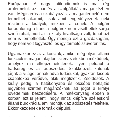
Európában. A nagy latifundiumok is már rég
árutermelők az ipar és a szolgáltatás magánkézben
van. Mégis erős a szabályozás, a magántermelő nem
termelhet akármit, csak amit engedélyeznek neki
részben a királyok, részben a céhek. A polgári
forradalomig a francia polgárok nem viselhettek sárga
színű ruhát, mert az a király kiváltsága volt, tehát azt
nem is termelhették. Úgy mondja ezt a gazdaságtan,
hogy nem volt fogyasztói és így termelő szuverenitás.
Ugyanakkor ez az a korszak, amikor még olyan állami
funkciók is magántulajdoni szervezetekben működnek,
amelyek ma elképzelhetetlenek. Ilyen például a
hadsereg és az adószedés. Szakképzett katonák
járják a világot annak adva tudásukat, gyakran kisebb
csapatokba verődve, akik megfizetik. Zsoldosok. A
király pedig, a hatékonyabb és olcsóbb behajtás
jegyében szintén magánzóknak ad jogot a királyi
jövedelmek beszedésére. A hatékonyság ebben a
korban azt is jelenti, hogy nincs kiépítve széleskörű
állami bürokrácia, ami mondjuk az adószedés feltétele.
Ekkor kezdenek e formák kiépülni.