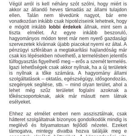
Végül arról is kell néhány szót szólni, hogy miért is
akkor az állandó heves támadás az állami tulajdon
ellen. Talán nem tévedünk nagyot, bár erre
vonatkozóan inkább csak hipotéziseink lehetnek, hogy
e mögött inkább
lobbi érdekek
állnak, mint sem a
tiszta elmélet. Az egyre inkább beszoruló,
hagyományos módon teret már nem nyerő gazdasági
szervezetek kívánnak újabb piacokat nyerni ez által. A
pénzügyi szférában a megtakarítási hajlandóság már
csak kis lépésekben növelhető, a termelésben jelentős
túlfogyasztás figyelhető meg – erős a szemét termelés.
Igazi lehetőségek csak akkor nyílnak, ha a új területek
is nyílnak a tőke számára. A hagyomány állami
szolgáltatások – oktatás, egészségügy, idősgondozás,
szegények segítése, stb. – mind olyan terület, ahol a
lehet még szűz területet foglalni azoknak a
tőkéscsoportoknak, akik már másutt nem látnak
esélyeket.
Ehhez az elmélet emberi nem asszisztálnak, csak
hátteret szolgáltatnak bizonyos gondolkodók mindig is
meglévő és folyamatosan fejlődő nézetei. Ezeket
támogatva, mintegy divatba hozva találják meg e