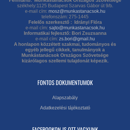
Fenntartó: Munkástanácsok Országos Szövetsége
székhely:1125 Budapest Szarvas Gábor út 9/b.
e-mail cím:
mosz@munkastanacsok.hu
telefonszám: 275-1445
Felelős szerkesztő : Idrányi Flóra
e-mail cím:
sajto@munkastanacsok.hu
Informatikai fejlesztő: Bori Zsuzsanna
e-mail cím:
zs.bori@gmail.hu
A honlapon közzétett szakmai, tudományos és
egyéb jellegű cikkek, tanulmányok a
Munkástanácsok Országos Szövetsége
kizárólagos szellemi tulajdonát képezik.
FONTOS DOKUMENTUMOK
Alapszabály
Adatkezelési tájékoztató
FACEBOOKON IS OTT VAGYUNK