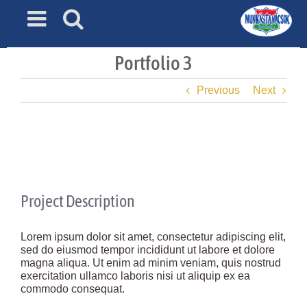
Skip
to
content
Portfolio 3
Previous
Next
View
Larger
Image
Project Description
Lorem ipsum dolor sit amet, consectetur adipiscing elit,
sed do eiusmod tempor incididunt ut labore et dolore
magna aliqua. Ut enim ad minim veniam, quis nostrud
exercitation ullamco laboris nisi ut aliquip ex ea
commodo consequat.