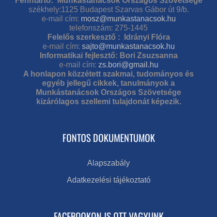
Fenntartó: Munkástanácsok Országos Szövetsége
székhely:1125 Budapest Szarvas Gábor út 9/b.
e-mail cím:
mosz@munkastanacsok.hu
telefonszám: 275-1445
Felelős szerkesztő : Idrányi Flóra
e-mail cím:
sajto@munkastanacsok.hu
Informatikai fejlesztő: Bori Zsuzsanna
e-mail cím:
zs.bori@gmail.hu
A honlapon közzétett szakmai, tudományos és
egyéb jellegű cikkek, tanulmányok a
Munkástanácsok Országos Szövetsége
kizárólagos szellemi tulajdonát képezik.
FONTOS DOKUMENTUMOK
Alapszabály
Adatkezelési tájékoztató
FACEBOOKON IS OTT VAGYUNK