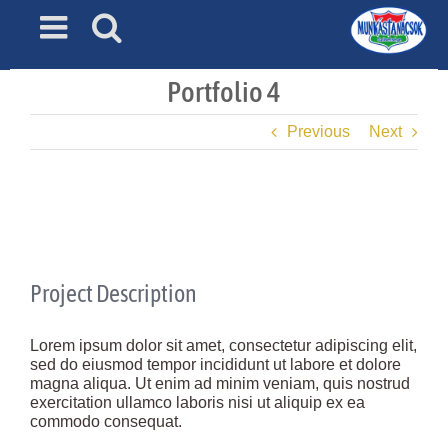
Skip
to
content
Portfolio 4
Previous
Next
View
Larger
Image
Project Description
Lorem ipsum dolor sit amet, consectetur adipiscing elit,
sed do eiusmod tempor incididunt ut labore et dolore
magna aliqua. Ut enim ad minim veniam, quis nostrud
exercitation ullamco laboris nisi ut aliquip ex ea
commodo consequat.