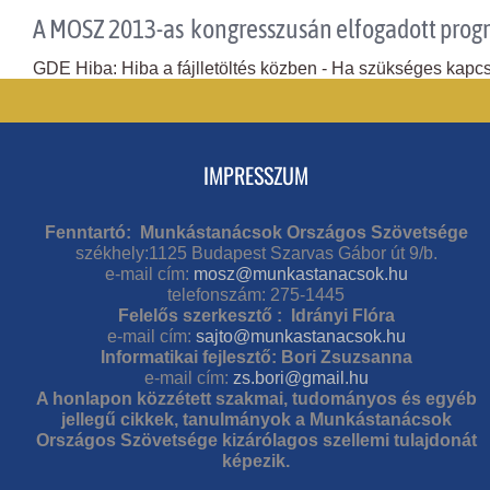
A MOSZ 2013-as kongresszusán elfogadott prog
GDE Hiba: Hiba a fájlletöltés közben - Ha szükséges kapcso
IMPRESSZUM
Fenntartó: Munkástanácsok Országos Szövetsége
székhely:1125 Budapest Szarvas Gábor út 9/b.
e-mail cím:
mosz@munkastanacsok.hu
telefonszám: 275-1445
Felelős szerkesztő : Idrányi Flóra
e-mail cím:
sajto@munkastanacsok.hu
Informatikai fejlesztő: Bori Zsuzsanna
e-mail cím:
zs.bori@gmail.hu
A honlapon közzétett szakmai, tudományos és egyéb
jellegű cikkek, tanulmányok a Munkástanácsok
Országos Szövetsége kizárólagos szellemi tulajdonát
képezik.