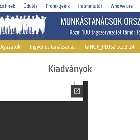
zi hírek
Üdülés
Projektjeink
Iratmintatár
Who we are
Ágazatok
Ingyenes tanácsadás
GINOP_PLUSZ-3.2.3-24
Kiadványok