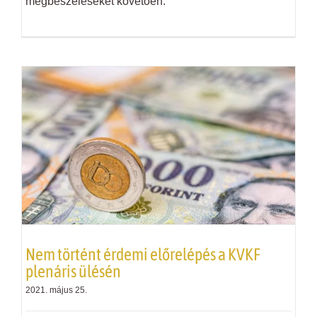
megbeszéléseket követően.
Nem történt érdemi előrelépés a K
VKF
plenáris ülésén
2021. május 25.