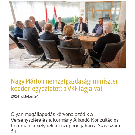
Nagy Márton nemzetgazdasági miniszter
kedden egyeztetett a
VKF
tagjaival
2024. október 24.
Olyan megállapodás körvonalazódik a
Versenyszféra és a Kormány Állandó Konzultációs
Fórumán, amelynek a középpontjában a 3-as szám
áll.