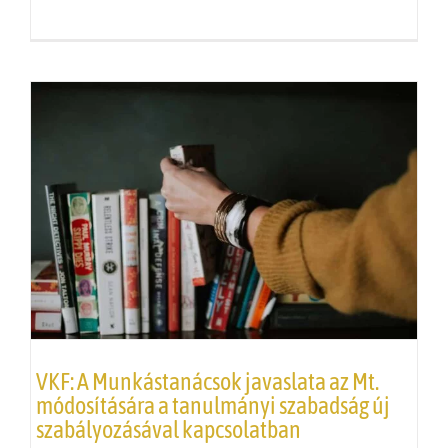
VKF
: A Munkástanácsok javaslata az Mt.
módosítására a tanulmányi szabadság új
szabályozásával kapcsolatban