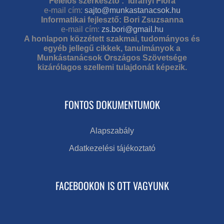
Felelős szerkesztő : Idrányi Flóra
e-mail cím:
sajto@munkastanacsok.hu
Informatikai fejlesztő: Bori Zsuzsanna
e-mail cím:
zs.bori@gmail.hu
A honlapon közzétett szakmai, tudományos és
egyéb jellegű cikkek, tanulmányok a
Munkástanácsok Országos Szövetsége
kizárólagos szellemi tulajdonát képezik.
FONTOS DOKUMENTUMOK
Alapszabály
Adatkezelési tájékoztató
FACEBOOKON IS OTT VAGYUNK