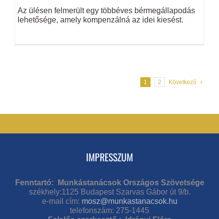
Az ülésen felmerült egy többéves bérmegállapodás
lehetősége, amely kompenzálná az idei kiesést.
1
2
Következő
IMPRESSZUM
Fenntartó: Munkástanácsok Országos Szövetsége
székhely:1125 Budapest Szarvas Gábor út 9/b.
e-mail cím:
mosz@munkastanacsok.hu
telefonszám: 275-1445