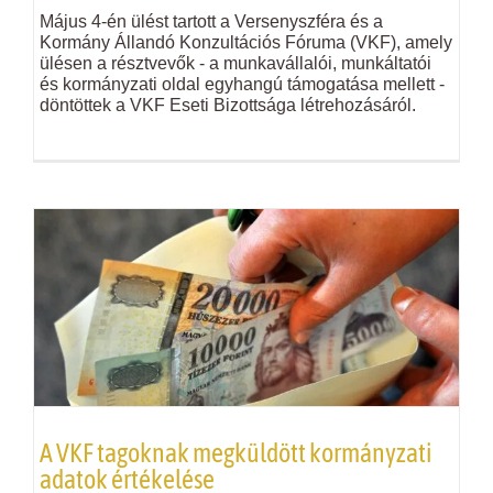
Május 4-én ülést tartott a Versenyszféra és a
Kormány Állandó Konzultációs Fóruma (
VKF
), amely
ülésen a résztvevők - a munkavállalói, munkáltatói
és kormányzati oldal egyhangú támogatása mellett -
döntöttek a
VKF
Eseti Bizottsága létrehozásáról.
A
VKF
tagoknak megküldött kormányzati
adatok értékelése