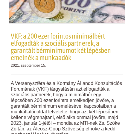
VKF
: a 200 ezer forintos minimálbért
elfogadták a szociális partnerek, a
garantált bérminimumot két lépésben
emelnék a munkaadók
2021. szeptember 15.
A Versenyszféra és a Kormány Állandó Konzultációs
Fórumának (
VKF
) tárgyalásán azt elfogadták a
szociális partnerek, hogy a minimálbér egy
lépcsőben 200 ezer forintra emelkedjen jövőre, a
garantált bérminimum emelésével kapcsolatban a
munkáltatói oldal felvetette, hogy azt két lépcsőben
kellene végrehajtani, első alkalommal jövőre, majd
2023. január 1-jétől – mondta az MTI-nek Zs. Szőke
Zoltán, az Áfeosz-Coop Szövetség elnöke a keddi