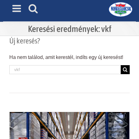
Skip
to
content
Keresési eredmények: vkf
Új keresés?
Ha nem találod, amit kerestél, indíts egy új keresést!
Keresés