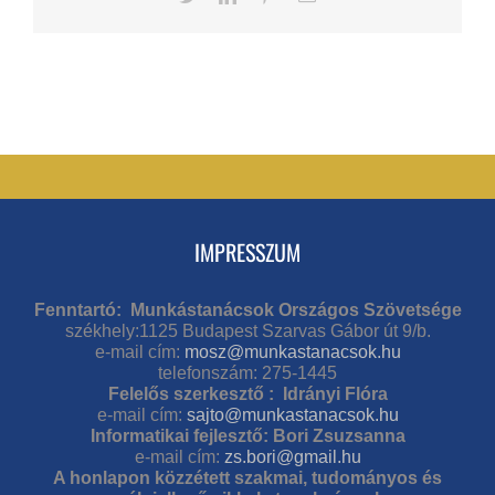
IMPRESSZUM
Fenntartó: Munkástanácsok Országos Szövetsége
székhely:1125 Budapest Szarvas Gábor út 9/b.
e-mail cím:
mosz@munkastanacsok.hu
telefonszám: 275-1445
Felelős szerkesztő : Idrányi Flóra
e-mail cím:
sajto@munkastanacsok.hu
Informatikai fejlesztő: Bori Zsuzsanna
e-mail cím:
zs.bori@gmail.hu
A honlapon közzétett szakmai, tudományos és