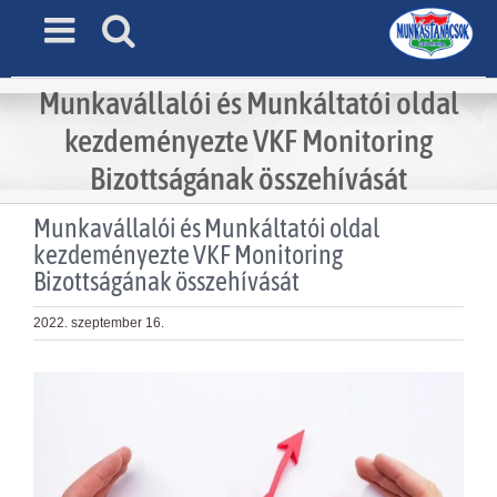
Skip
to
content
Munkavállalói és Munkáltatói oldal
kezdeményezte VKF Monitoring
Bizottságának összehívását
Munkavállalói és Munkáltatói oldal
kezdeményezte
VKF
Monitoring
Bizottságának összehívását
2022. szeptember 16.
View
Larger
Image