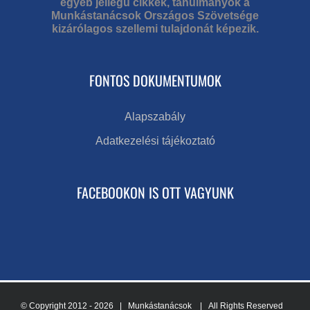
egyéb jellegű cikkek, tanulmányok a
Munkástanácsok Országos Szövetsége
kizárólagos szellemi tulajdonát képezik.
FONTOS DOKUMENTUMOK
Alapszabály
Adatkezelési tájékoztató
FACEBOOKON IS OTT VAGYUNK
© Copyright 2012 -
2026 | Munkástanácsok
| All Rights Reserved