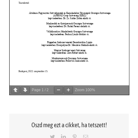
Page
1
/
2
Zoom
100%
Oszd meg ezt a cikket, ha tetszett!
Twitter
LinkedIn
Pinterest
Email