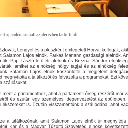
amit a pandémia miatt az idei évben tartottunk.
Szlovák, Lengyel és a pluszként emlegetett Horvát kollégák, aki
t Salamon Lajos elnök, Farkas Mariann gazdasági alelnök, A
lnök, Pap László területi alelnök és Breznai Sándor elnökség
várták, amiket az elnökség hölgy tagjai és az elnökség fele
tunk Salamon Lajos elnök köszöntötte a megjelent delegáci
ajd megnyitotta a találkozót és felvázolta a programokat. Ezt köv
a szállásukat.
t elment a parlamenthez, ahol a parlamenti őrség részéről már v
letről és ezután egy személyes idegenvezetést az épületben,
i ékszereket is. Ezután visszamentünk a szállodába, ahol va
ze a találkozónak, amit Salamon Lajos elnök úr megnyitója
mi Kar és a Magyar Tűzoltó Szövetség elnöke következett,