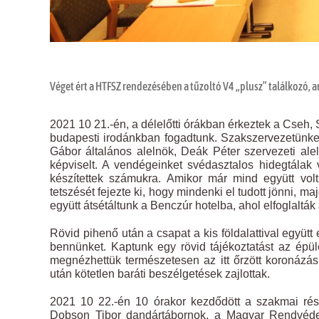
Véget ért a HTFSZ rendezésében a tűzoltó V4 „plusz” találkozó, 
2021 10 21.-én, a délelőtti órákban érkeztek a Cseh, 
budapesti irodánkban fogadtunk. Szakszervezetünke
Gábor általános alelnök, Deák Péter szervezeti ale
képviselt. A vendégeinket svédasztalos hidegtálak 
készítettek számukra. Amikor már mind együtt vol
tetszését fejezte ki, hogy mindenki el tudott jönni, m
együtt átsétáltunk a Benczúr hotelba, ahol elfoglalták 
Rövid pihenő után a csapat a kis földalattival együt
bennünket. Kaptunk egy rövid tájékoztatást az épü
megnézhettük természetesen az itt őrzött koronázás
után kötetlen baráti beszélgetések zajlottak.
2021 10 22.-én 10 órakor kezdődött a szakmai rés
Dobson Tibor dandártábornok, a Magyar Rendvédel