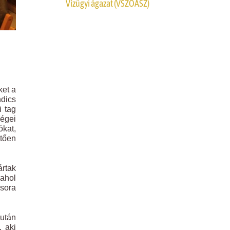
Vízügyi ágazat (VSZOÁSZ)
ket a
ndics
i tag
ségei
ókat,
etően
ártak
 ahol
csora
 után
 aki