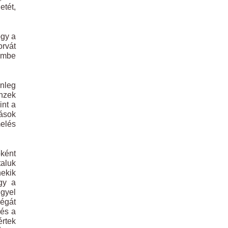
etét,
ogy a
orvát
lembe
enleg
nzek
int a
tások
melés
őként
taluk
nekik
gy a
ngyel
légát
 és a
értek