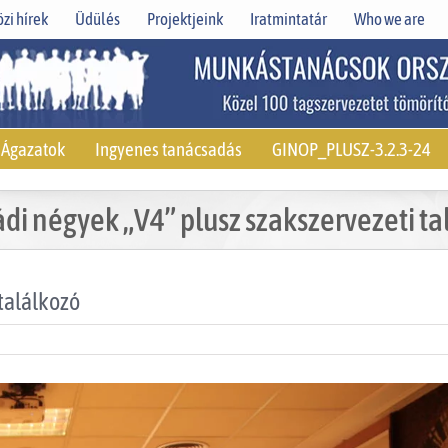
zi hírek
Üdülés
Projektjeink
Iratmintatár
Who we are
Ágazatok
Ingyenes tanácsadás
GINOP_PLUSZ-3.2.3-24
ádi négyek „V4” plusz szakszervezeti ta
 találkozó