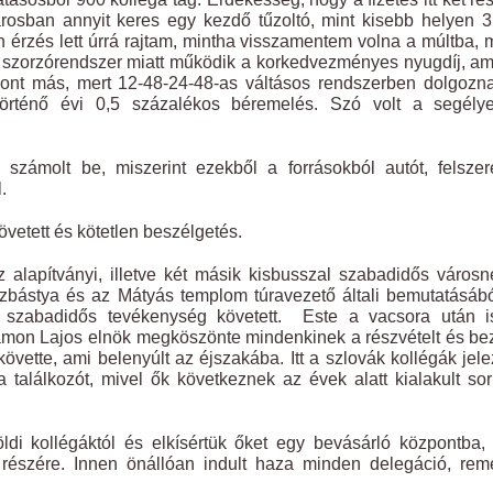
árosban annyit keres egy kezdő tűzoltó, mint kisebb helyen 
an érzés lett úrrá rajtam, mintha visszamentem volna a múltba, 
A szorzórendszer miatt működik a korkedvezményes nyugdíj, a
szont más, mert 12-48-24-48-as váltásos rendszerben dolgozn
 történő évi 0,5 százalékos béremelés. Szó volt a segélye
zámolt be, miszerint ezekből a forrásokból autót, felszer
.
vetett és kötetlen beszélgetés.
 alapítványi, illetve két másik kisbusszal szabadidős város
szbástya és az Mátyás templom túravezető általi bemutatásábó
 szabadidős tevékenység követett. Este a vacsora után i
mon Lajos elnök megköszönte mindenkinek a részvételt és be
követte, ami belenyúlt az éjszakába. Itt a szlovák kollégák jele
találkozót, mivel ők következnek az évek alatt kialakult so
ldi kollégáktól és elkísértük őket egy bevásárló központba,
k részére. Innen önállóan indult haza minden delegáció, rem