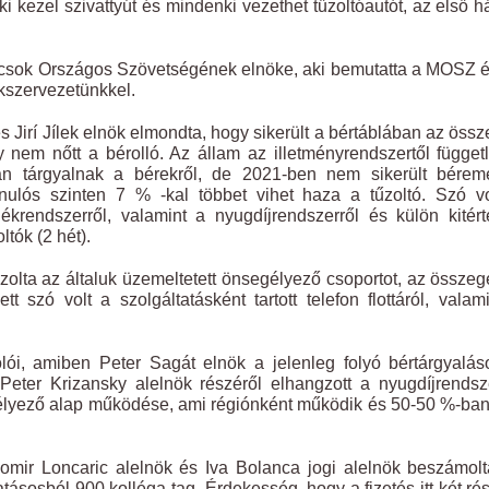
 kezel szivattyút és mindenki vezethet tűzoltóautót, az első 
ácsok Országos Szövetségének elnöke, aki bemutatta a MOSZ é
kszervezetünkkel.
 Jirí Jílek elnök elmondta, hogy sikerült a bértáblában az öss
 nem nőtt a bérolló. Az állam az illetményrendszertől függet
n tárgyalnak a bérekről, de 2021-ben nem sikerült béreme
onulós szinten 7 % -kal többet vihet haza a tűzoltó. Szó v
ékrendszerről, valamint a nyugdíjrendszerről és külön kitér
tók (2 hét).
zolta az általuk üzemeltetett önsegélyező csoportot, az összeg
tt szó volt a szolgáltatásként tartott telefon flottáról, valam
ói, amiben Peter Sagát elnök a jelenleg folyó bértárgyalás
Peter Krizansky alelnök részéről elhangzott a nyugdíjrendsz
egélyező alap működése, ami régiónként működik és 50-50 %-ba
omir Loncaric alelnök és Iva Bolanca jogi alelnök beszámol
atásosból 900 kolléga tag. Érdekesség, hogy a fizetés itt két ré