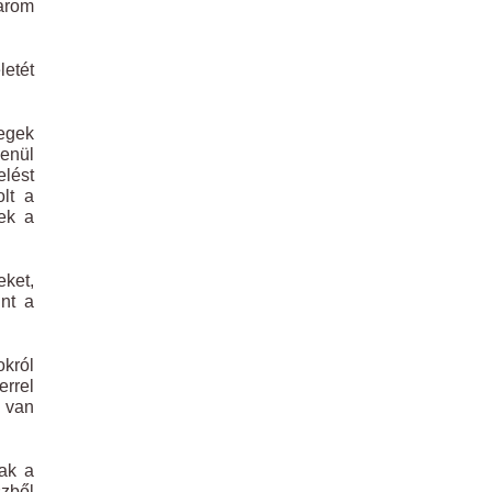
három
letét
zegek
lenül
lést
olt a
tek a
eket,
int a
okról
errel
n van
tak a
szből