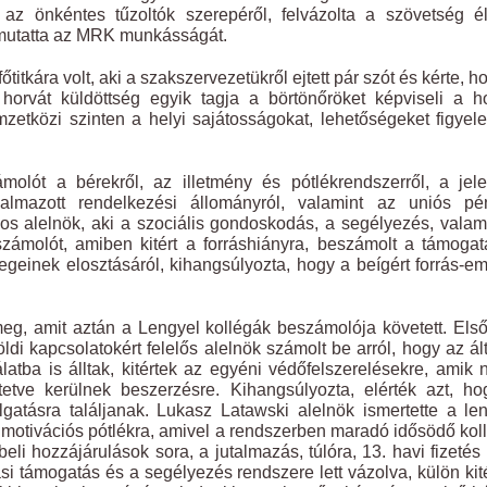
az önkéntes tűzoltók szerepéről, felvázolta a szövetség él
emutatta az MRK munkásságát.
ára volt, aki a szakszervezetükről ejtett pár szót és kérte, h
 horvát küldöttség egyik tagja a börtönőröket képviseli a h
zetközi szinten a helyi sajátosságokat, lehetőségeket figye
molót a bérekről, az illetmény és pótlékrendszerről, a jel
kalmazott rendelkezési állományról, valamint az uniós pé
os alelnök, aki a szociális gondoskodás, a segélyezés, valam
eszámolót, amiben kitért a forráshiányra, beszámolt a támoga
zegeinek elosztásáról, kihangsúlyozta, hogy a beígért forrás-e
eg, amit aztán a Lengyel kollégák beszámolója követett. Els
i kapcsolatokért felelős alelnök számolt be arról, hogy az ál
tba is álltak, kitértek az egyéni védőfelszerelésekre, amik 
tve kerülnek beszerzésre. Kihangsúlyozta, elérték azt, ho
gatásra találjanak. Lukasz Latawski alelnök ismertette a le
 a motivációs pótlékra, amivel a rendszerben maradó idősödő kol
eli hozzájárulások sora, a jutalmazás, túlóra, 13. havi fizetés
ási támogatás és a segélyezés rendszere lett vázolva, külön kit