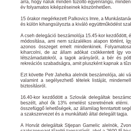
arra, hogy náluk minden tűzoltó egyenrangú, mindenki
év folyamatos kiképzéseinek köszönhetően.
15 órakor megérkezett Palkovics Imre, a Munkástan
és külön kihangsúlyozta a kiváló együttműködést sza
A cseh delegáció beszámolója 15.45-kor kezdődött, és
módosítása, ami nem százalékos alapon történt, így
azonos összeget emelt mindenkinek. Folyamatosa
kiharcolni, de az állam adókat csökkentett így v
létszámadatokról, a tagok arányáról, a bér és pótl
rekreációs szabadságra, amit pluszként kapnak a tűzol
Ezt követte Petr Jahelka alelnök beszámolója, aki vá
valamint a segélyezhető tételek listáját, mindemelle
biztosításról.
16.40-kor kezdődött a Szlovák delegáltak beszámol
beszélt, ahol ők 13% emelést szeretnének elérni. 
összefüggő lehetőségek, az államilag fenntartott s
a szakszervezet és a munkáltató által delegált tagja.
A Horvát delegáltak Stjepan Gamelic alelnök, Zvon
szakszervezet tűzoltó tagozatáról, ahol a 2600 fő hiv