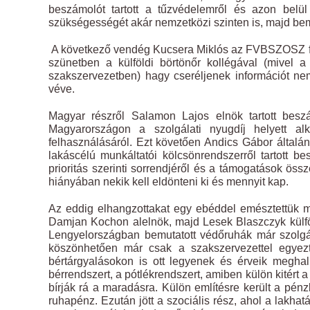
beszámolót tartott a tűzvédelemről és azon belül 
szükségességét akár nemzetközi szinten is, majd b
A következő vendég Kucsera Miklós az FVBSZOSZ főtitk
szünetben a külföldi börtönőr kollégával (mivel a
szakszervezetben) hagy cseréljenek információt nem
véve.
Magyar részről Salamon Lajos elnök tartott beszá
Magyarországon a szolgálati nyugdíj helyett al
felhasználásáról. Ezt követően Andics Gábor általán
lakáscélú munkáltatói kölcsönrendszerről tartott b
prioritás szerinti sorrendjéről és a támogatások öss
hiányában nekik kell eldönteni ki és mennyit kap.
Az eddig elhangzottakat egy ebéddel emésztettük m
Damjan Kochon alelnök, majd Lesek Blaszczyk külföld
Lengyelországban bemutatott védőruhák már szolgála
köszönhetően már csak a szakszervezettel egyezte
bértárgyalásokon is ott legyenek és érveik meghall
bérrendszert, a pótlékrendszert, amiben külön kitért
bírják rá a maradásra. Külön említésre került a pénzb
ruhapénz. Ezután jött a szociális rész, ahol a lakhat