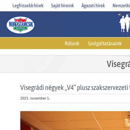
Skip
Legfrissebb hírek
Saját híreink
Ágazati hírek
Nemzetkö
to
content
Rólunk
Szolgáltatásaink
Visegr
Visegrádi négyek „V4” plusz szakszervezeti
2021. november 1.
View
Larger
Image