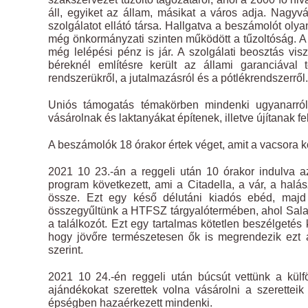
áll, egyiket az állam, másikat a város adja. Nagyv
szolgálatot ellátó társa. Hallgatva a beszámolót oly
még önkormányzati szinten működött a tűzoltóság. 
még lelépési pénz is jár. A szolgálati beosztás vi
béreknél említésre került az állami garanciával
rendszerükről, a jutalmazásról és a pótlékrendszerről.
Uniós támogatás témakörben mindenki ugyanarról s
vásárolnak és laktanyákat építenek, illetve újítanak fel
A beszámolók 18 órakor értek véget, amit a vacsora kö
2021 10 23.-án a reggeli után 10 órakor indulva az
program következett, ami a Citadella, a vár, a halá
össze. Ezt egy késő délutáni kiadós ebéd, majd
összegyűltünk a HTFSZ tárgyalótermében, ahol Sala
a találkozót. Ezt egy tartalmas kötetlen beszélgetés 
hogy jövőre természetesen ők is megrendezik ezt a 
szerint.
2021 10 24.-én reggeli után búcsút vettünk a külfö
ajándékokat szerettek volna vásárolni a szerettei
épségben hazaérkezett mindenki.