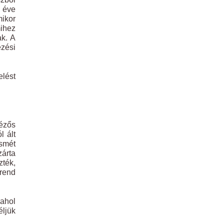
3 éve
mikor
mihez
ak. A
zési
elést
nézős
l ált
smét
zárta
zték,
rrend
 ahol
éljük