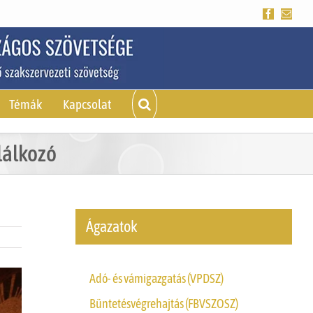
Facebook
Emai
Témák
Kapcsolat
lálkozó
Ágazatok
Adó- és vámigazgatás (VPDSZ)
Büntetésvégrehajtás (FBVSZOSZ)