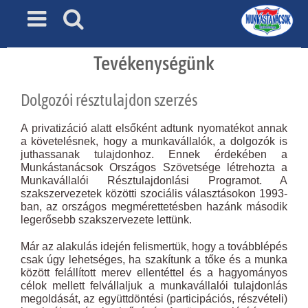
Skip
to
content
Tevékenységünk
Dolgozói résztulajdon szerzés
A privatizáció alatt elsőként adtunk nyomatékot annak
a követelésnek, hogy a munkavállalók, a dolgozók is
juthassanak tulajdonhoz. Ennek érdekében a
Munkástanácsok Országos Szövetsége létrehozta a
Munkavállalói Résztulajdonlási Programot. A
szakszervezetek közötti szociális választásokon 1993-
ban, az országos megmérettetésben hazánk második
legerősebb szakszervezete lettünk.
Már az alakulás idején felismertük, hogy a továbblépés
csak úgy lehetséges, ha szakítunk a tőke és a munka
között felállított merev ellentéttel és a hagyományos
célok mellett felvállaljuk a munkavállalói tulajdonlás
megoldását, az együttdöntési (participációs, részvételi)