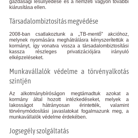
gazdasági lesüllyedése és a nemzeti vagyon további
kiárusítása ellen.
Társadalombiztosítás megvédése
2008-ban csatlakoztunk a „TB-mentő” akcióhoz,
melynek nyomására meghátrálásra kényszerítettük a
kormányt, így vonatva vissza a társadalombiztosítási
kassza részleges privatizációjára irányuló
elképzeléseket.
Munkavállalók védelme a törvényalkotás
szintjén
Az alkotmánybíróságon megtámadtuk azokat a
kormány által hozott intézkedéseket, melyek a
lakosságot hátrányosan érintették, valamint
törvénymódosítási javaslatokat fogalmazunk meg, a
munkavállalók védelme érdekében.
Jogsegély szolgáltatás