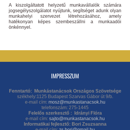
A kiszolgáltatott helyzetű munkavállalók számára
jogsegélyszolgálatot nyújtunk, segítséget adunk olyan
munkahelyi szervezet létrehozásához, amely
hatékonyan képes szembeszállni a munkaadói
önkénnyel.
IMPRESSZUM
Fenntartó: Munkástanácsok Országos Szövetsége
székhely:1125 Budapest Szarvas Gábor út 9/b.
e-mail cím:
mosz@munkastanacsok.hu
telefonszám: 275-1445
Felelős szerkesztő : Idrányi Flóra
e-mail cím:
sajto@munkastanacsok.hu
Informatikai fejlesztő: Bori Zsuzsanna
e-mail cím:
zs.bori@gmail.hu