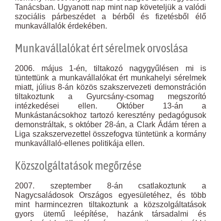
Tanácsban. Ugyanott nap mint nap követeljük a valódi
szociális párbeszédet a bérből és fizetésből élő
munkavállalók érdekében.
Munkavállalókat ért sérelmek orvoslása
2006. május 1-én, tiltakozó nagygyűlésen mi is
tüntettünk a munkavállalókat ért munkahelyi sérelmek
miatt, július 8-án közös szakszervezeti demonstráción
tiltakoztunk a Gyurcsány-csomag megszorító
intézkedései ellen. Október 13-án a
Munkástanácsokhoz tartozó keresztény pedagógusok
demonstráltak, s október 28-án, a Clark Ádám téren a
Liga szakszervezettel összefogva tüntetünk a kormány
munkavállaló-ellenes politikája ellen.
Közszolgáltatások megőrzése
2007. szeptember 8-án csatlakoztunk a
Nagycsaládosok Országos egyesületéhez, és több
mint harmincezren tiltakoztunk a közszolgáltatások
gyors ütemű leépítése, hazánk társadalmi és