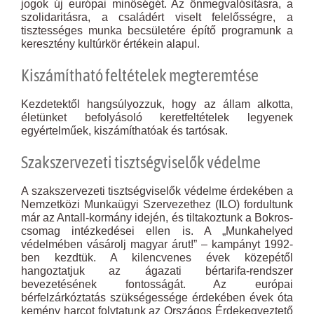
jogok új európai minőségét. Az önmegvalósításra, a
szolidaritásra, a családért viselt felelősségre, a
tisztességes munka becsületére építő programunk a
keresztény kultúrkör értékein alapul.
Kiszámítható feltételek megteremtése
Kezdetektől hangsúlyozzuk, hogy az állam alkotta,
életünket befolyásoló keretfeltételek legyenek
egyértelműek, kiszámíthatóak és tartósak.
Szakszervezeti tisztségviselők védelme
A szakszervezeti tisztségviselők védelme érdekében a
Nemzetközi Munkaügyi Szervezethez (ILO) fordultunk
már az Antall-kormány idején, és tiltakoztunk a Bokros-
csomag intézkedései ellen is. A „Munkahelyed
védelmében vásárolj magyar árut!” – kampányt 1992-
ben kezdtük. A kilencvenes évek közepétől
hangoztatjuk az ágazati bértarifa-rendszer
bevezetésének fontosságát. Az európai
bérfelzárkóztatás szükségessége érdekében évek óta
kemény harcot folytatunk az Országos Érdekegyeztető