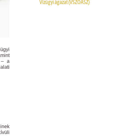
Vízügyi ágazat (VSZOÁSZ)
ügyi
amint
 – a
lati
inek
ívüli