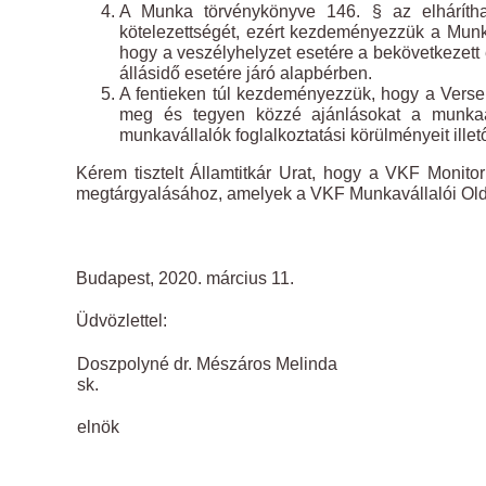
A Munka törvénykönyve 146. § az elháríthat
kötelezettségét, ezért kezdeményezzük a Mun
hogy a veszélyhelyzet esetére a bekövetkezett 
állásidő esetére járó alapbérben.
A fentieken túl kezdeményezzük, hogy a Vers
meg és tegyen közzé ajánlásokat a munkaa
munkavállalók foglalkoztatási körülményeit illet
Kérem tisztelt Államtitkár Urat, hogy a VKF Monitor
megtárgyalásához, amelyek a VKF Munkavállalói Olda
Budapest, 2020. március 11.
Üdvözlettel:
Doszpolyné dr. Mészáros Melinda
sk.
elnök