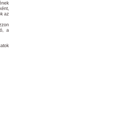
ének
ként,
ók az
azzon
ó, a
latok