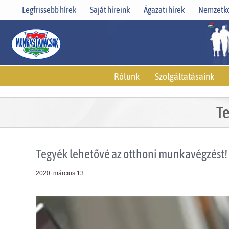
Skip
Legfrissebb hírek
Saját híreink
Ágazati hírek
Nemzetkö
to
content
Rólunk
Szolgáltatásaink
Te
Tegyék lehetővé az otthoni munkavégzést!
2020. március 13.
View
Larger
Image