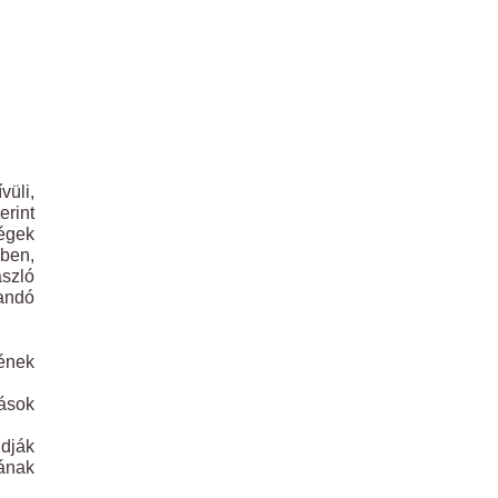
vüli,
erint
ségek
ében,
ászló
andó
gének
zások
udják
gának