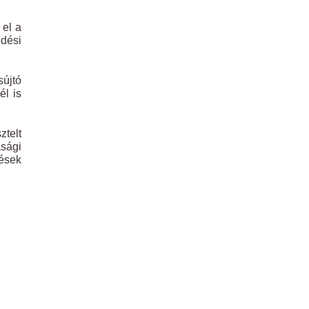
 el a
edési
újtó
él is
ztelt
sági
ések