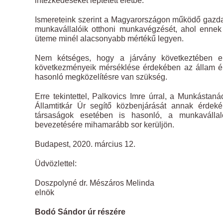
intézkedéseket léptetett életbe.
Ismereteink szerint a Magyarországon működő gazdas
munkavállalóik otthoni munkavégzését, ahol ennek f
üteme minél alacsonyabb mértékű legyen.
Nem kétséges, hogy a járvány következtében e
következményeik mérséklése érdekében az állam ér
hasonló megközelítésre van szükség.
Erre tekintettel, Palkovics Imre úrral, a Munkástan
Államtitkár Úr segítő közbenjárását annak érdek
társaságok esetében is hasonló, a munkavállal
bevezetésére mihamarább sor kerüljön.
Budapest, 2020. március 12.
Üdvözlettel:
Doszpolyné dr. Mészáros Melinda
elnök
Bodó Sándor úr részére