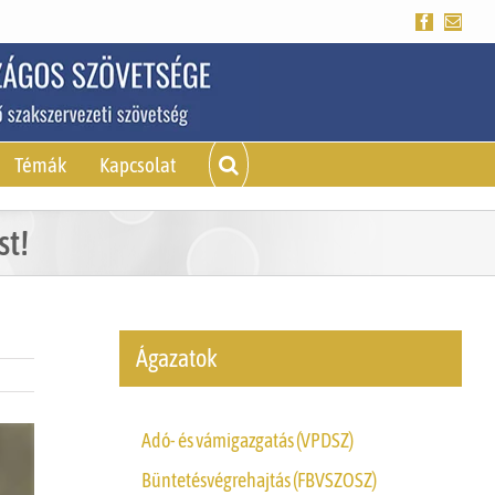
Facebook
Emai
Témák
Kapcsolat
st!
Ágazatok
Adó- és vámigazgatás (VPDSZ)
Büntetésvégrehajtás (FBVSZOSZ)