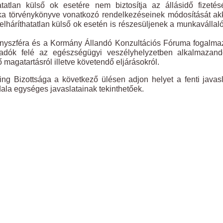
atlan külső ok esetére nem biztosítja az állásidő fizetés
ka törvénykönyve vonatkozó rendelkezéseinek módosítását ak
elháríthatatlan külső ok esetén is részesüljenek a munkavállal
enyszféra és a Kormány Állandó Konzultációs Fóruma fogalm
dók felé az egészségügyi veszélyhelyzetben alkalmazand
ő magatartásról illetve követendő eljárásokról.
ing Bizottsága a következő ülésen adjon helyet a fenti javas
la egységes javaslatainak tekinthetőek.