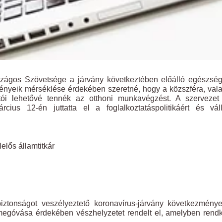
ágos Szövetsége a járvány következtében előálló egészség
nyeik mérséklése érdekében szeretné, hogy a közszféra, val
atói lehetővé tennék az otthoni munkavégzést. A szervezet
us 12-én juttatta el a foglalkoztatáspolitikáért és válla
lelős államtitkár
tonságot veszélyeztető koronavírus-járvány következménye
egóvása érdekében vészhelyzetet rendelt el, amelyben rendk