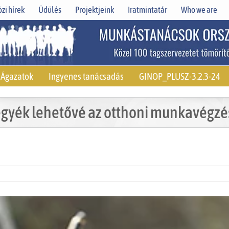
zi hírek
Üdülés
Projektjeink
Iratmintatár
Who we are
Ágazatok
Ingyenes tanácsadás
GINOP_PLUSZ-3.2.3-24
gyék lehetővé az otthoni munkavégzé