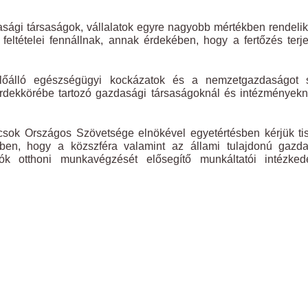
ági társaságok, vállalatok egyre nagyobb mértékben rendelik
eltételei fennállnak, annak érdekében, hogy a fertőzés terj
lőálló egészségügyi kockázatok és a nemzetgazdaságot s
dekkörébe tartozó gazdasági társaságoknál és intézményekn
ácsok Országos Szövetsége elnökével egyetértésben kérjük tis
ében, hogy a közszféra valamint az állami tulajdonú gazda
ók otthoni munkavégzését elősegítő munkáltatói intézked