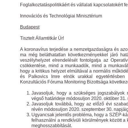
Foglalkoztatáspolitikáért és vállalati kapcsolatokért fe
Innovációs és Technológiai Minisztérium
Budapest
Tisztelt Államtitkár Úr!
A koronavírus terjedése a nemzetgazdaságra és azon b
ma még beláthatatlan következményekkel járó hatá
veszélyhelyzet elrendelését fontolgatja az Operatí
csökkentése, mind a munkaadók, mind a munkaválla
hogy a kritikus helyzet elmúltával a normális műkö
és Palkovics Imre elnök urakkal egyetértésbe
Konzultációs Fóruma Monitoring Bizottsága következő 
Javasoljuk, hogy a szükséges jogszabályok m
végső határideje módosuljon 2020. október 31. 
Javasoljuk továbbá, hogy az előző évi szaba
révén módosuljon 2020. szeptember 30. napjáig
Ugyancsak jelentős probléma, hogy a SZÉP-kárt
felhasználni a rendkívüli körülmények között a
meghosszabbítását.