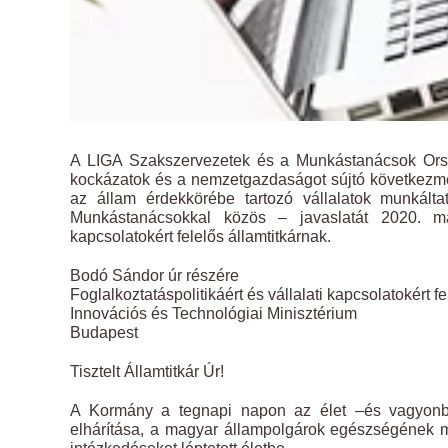
A LIGA Szakszervezetek és a Munkástanácsok Orsz
kockázatok és a nemzetgazdaságot sújtó következmé
az állam érdekkörébe tartozó vállalatok munkált
Munkástanácsokkal közös – javaslatát 2020. márci
kapcsolatokért felelős államtitkárnak.
Bodó Sándor úr részére
Foglalkoztatáspolitikáért és vállalati kapcsolatokért fe
Innovációs és Technológiai Minisztérium
Budapest
Tisztelt Államtitkár Úr!
A Kormány a tegnapi napon az élet –és vagyonbiz
elhárítása, a magyar állampolgárok egészségének m