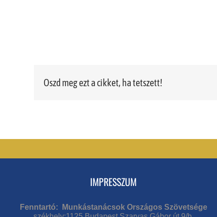
Oszd meg ezt a cikket, ha tetszett!
IMPRESSZUM
Fenntartó: Munkástanácsok Országos Szövetsége
székhely:1125 Budapest Szarvas Gábor út 9/b.