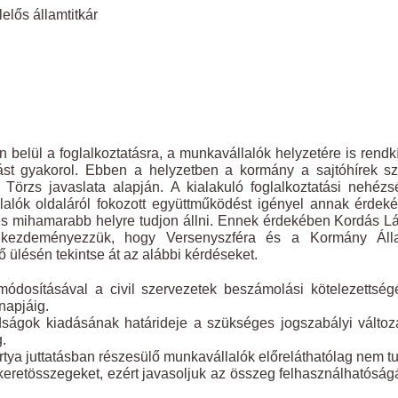
lelős államtitkár
elül a foglalkoztatásra, a munkavállalók helyzetére is rendkí
st gyakorol. Ebben a helyzetben a kormány a sajtóhírek sz
v Törzs javaslata alapján. A kialakuló foglalkoztatási nehéz
lók oldaláról fokozott együttműködést igényel annak érdek
dés mihamarabb helyre tudjon állni. Ennek érdekében Kordás L
n kezdeményezzük, hogy Versenyszféra és a Kormány Áll
ülésén tekintse át az alábbi kérdéseket.
ódosításával a civil szervezetek beszámolási kötelezettsé
napjáig.
dságok kiadásának határideje a szükséges jogszabályi válto
.
ya juttatásban részesülő munkavállalók előreláthatólag nem t
 keretösszegeket, ezért javasoljuk az összeg felhasználhatósá