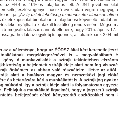
és az FHB is 10%-os tulajdonos lett. A JNT jövőbeni kilát
keresetfejlesztési igényei hosszú évek után végre megnyugt
ke is írja:
„Az új üzleti lehetőség mindenesetre alaposan átírha
s üzleti kapcsolat birtokában a tulajdonosi képviselő tudatában 
ztosítékot nyújthat a kialakult feszültség rendezésére. Mégsem 
ező megváltoztatására annak ellenére, hogy 2015. április 17.
nosságra hozták az egyik új tulajdonos, a Takarékbank 2,04 mil
is az a véleménye, hogy az ÉŐDSZ által kért keresetfejlesz
tosítékának megelőlegezésével is – megvalósítható 
igény. A munkavállalók a sztrájk tekintetében elszánta
kbizottság a bejelentett sztrájk ideje alatt nem fog visszaé
rájk önkéntes, az abban való részvételre, illetve az attól
trájk alatt a hatályos magyar és nemzetközi jogi előír
re és betartására kéri a munkáltatót is. A sztrájkjog gyako
g működni, így a sztrájk ideje alatt is folyamatosan egyezt
 Felhívjuk a munkáltató figyelmét, hogy a jogszerű sztráj
etés befejezését célzó kényszerítő eszközökkel nem l