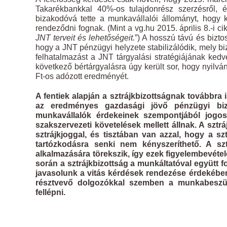
Takarékbankkal 40%-os tulajdonrész szerzésről, 
bizakodóvá tette a munkavállalói állományt, hogy 
rendeződni fognak. (Mint a vg.hu 2015. április 8.-i cik
JNT terveit és lehetőségeit.
”) A hosszú távú és bizto
hogy a JNT pénzügyi helyzete stabilizálódik, mely bi
felhatalmazást a JNT tárgyalási stratégiájának kedv
következő bértárgyalásra úgy került sor, hogy nyilvá
Ft-os adózott eredményét.
A fentiek alapján a sztrájkbizottságnak továbbra 
az eredményes gazdasági jövő pénzügyi biz
munkavállalók érdekeinek szempontjából jogos 
szakszervezeti követelések mellett állnak.
A sztráj
sztrájkjoggal, és tisztában van azzal, hogy a szt
tartózkodásra senki nem kényszeríthető. A sz
alkalmazására törekszik, így ezek figyelembevételé
során a sztrájkbizottság a munkáltatóval együtt fo
javasolunk a vitás kérdések rendezése érdekében.
résztvevő dolgozókkal szemben a munkabeszünt
fellépni.