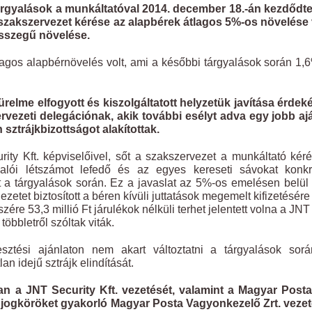
árgyalások a munkáltatóval 2014. december 18.-án kezdődte
zakszervezet kérése az alapbérek átlagos 5%-os növelése v
 összegű növelése.
agos alapbérnövelés volt, ami a későbbi tárgyalások során 1,
relme elfogyott és kiszolgáltatott helyzetük javítása érde
vezeti delegációnak, akik további esélyt adva egy jobb aj
sztrájkbizottságot alakítottak.
rity Kft. képviselőivel, sőt a szakszervezet a munkáltató kér
llalói létszámot lefedő és az egyes kereseti sávokat konk
 át a tárgyalások során. Ez a javaslat az 5%-os emelésen belü
etet biztosított a béren kívüli juttatások megemelt kifizetésére 
re 53,3 millió Ft járulékok nélküli terhet jelentett volna a JNT 
többletről szóltak viták.
lesztési ajánlaton nem akart változtatni a tárgyalások sor
an idejű sztrájk elindítását.
ban a JNT Security Kft. vezetését, valamint a Magyar Posta
si jogköröket gyakorló Magyar Posta Vagyonkezelő Zrt. veze