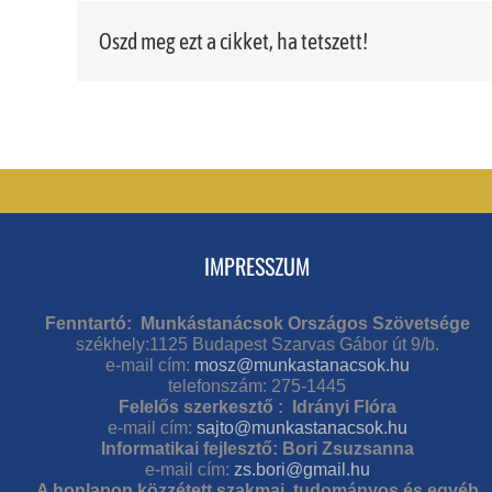
Oszd meg ezt a cikket, ha tetszett!
IMPRESSZUM
Fenntartó: Munkástanácsok Országos Szövetsége
székhely:1125 Budapest Szarvas Gábor út 9/b.
e-mail cím:
mosz@munkastanacsok.hu
telefonszám: 275-1445
Felelős szerkesztő : Idrányi Flóra
e-mail cím:
sajto@munkastanacsok.hu
Informatikai fejlesztő: Bori Zsuzsanna
e-mail cím:
zs.bori@gmail.hu
A honlapon közzétett szakmai, tudományos és egyéb