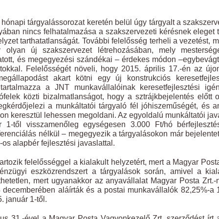
 hónapi tárgyalássorozat keretén belül úgy tárgyalt a szakszerv
ányában nincs felhatalmazása a szakszervezeti kérésnek eleget 
yzet tarthatatlanságát. További felelősség terheli a vezetést, m
gy olyan új szakszervezet létrehozásában, mely mesterség
lhatott, és megegyezési szándékai – érdekes módon –egybevág
atokkal. Felelősségét növeli, hogy 2015. április 17.-én az új
megállapodást akart kötni egy új konstrukciós keresetfejle
talmazza a JNT munkavállalóinak keresetfejlesztési igény
lófelek közti bizalmatlanságot, hogy a sztrájkbejelentés előtt 
egkérdőjelezi a munkáltatói tárgyaló fél jóhiszeműségét, és 
okon keresztül lehessen megoldani. Az egyoldalú munkáltatói jav
 1-től visszamenőleg egységesen 3.000 Ft/hó bérfejleszté
fferenciálás nélkül – megegyezik a tárgyalásokon már bejelentet
os alapbér fejlesztési javaslattal.
tartozik felelősséggel a kialakult helyzetért, mert a Magyar Posta
pénzügyi eszközrendszert a tárgyalások során, amivel a kial
rthetetlen, mert ugyanakkor az anyavállalat Magyar Posta Zrt.-
14 decemberében aláírták és a postai munkavállalók 82,25%-a
 január 1-től.
us 31.-ével a Magyar Posta Vagyonkezelő Zrt. szerződést írt 