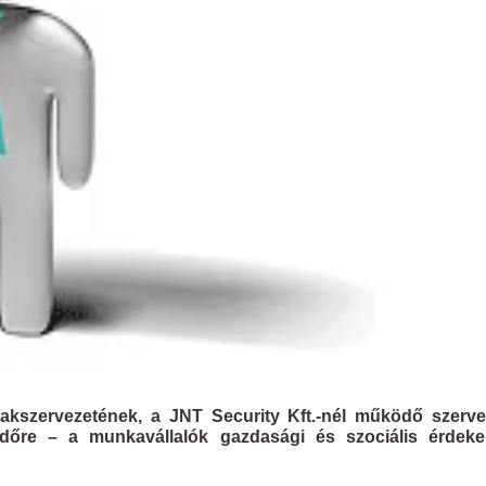
zakszervezetének, a JNT Security Kft.-nél működő szerve
n időre – a munkavállalók gazdasági és szociális érdeke