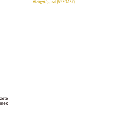
Vízügyi ágazat (VSZOÁSZ)
zete
inek