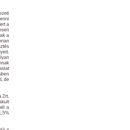
ezeti
tenni
ert a
esen
tak a
onnan
sztés
eit.
olyan
annak
aslat
sben
t, de
 Zrt.
akult
nél a
 1,5%
alá a