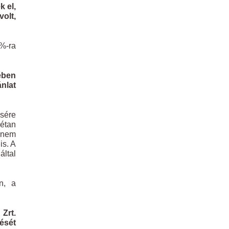
k el,
olt,
6%-ra
kében
ánlat
ésére
rétan
l nem
is. A
által
án, a
 Zrt.
tését