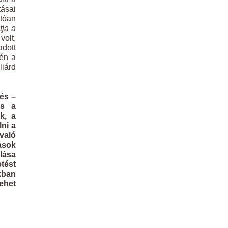
ásai
atóan
tja a
volt,
adott
-én a
liárd
tés –
és a
k, a
lni a
 való
ások
rlása
etést
kban
ehet