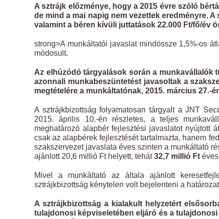
A sztrájk előzménye, hogy a 2015 évre szóló bért
de mind a mai napig nem vezettek eredményre. A s
valamint a béren kívüli juttatások 22.000 Ft/fő/év
strong>A munkáltatói javaslat mindössze 1,5%-os átl
módosult.
Az elhúzódó tárgyalások során a munkavállalók tü
azonnali munkabeszüntetést javasoltak a szakszer
megtételére a munkáltatónak, 2015. március 27.-én 
A sztrájkbizottság folyamatosan tárgyalt a JNT Secu
2015. április 10.-én részletes, a teljes munkavá
meghatározó alapbér fejlesztési javaslatot nyújtott
csak az alapbérek fejlesztését tartalmazta, hanem fedez
szakszervezet javaslata éves szinten a munkáltató részé
ajánlott 20,6 millió Ft helyett, tehát
32,7 millió Ft
éves 
Mivel a munkáltató az általa ajánlott keresetfej
sztrájkbizottság kénytelen volt bejelenteni a határozatl
A sztrájkbizottság a kialakult helyzetért elsősor
tulajdonosi képviseletében eljáró és a tulajdono