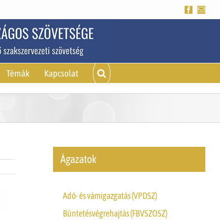
Facebook
Emai
Témák
Kapcsolat
Ágazatok
Adó- és vámigazgatás (VPDSZ)
Büntetésvégrehajtás (FBVSZOSZ)