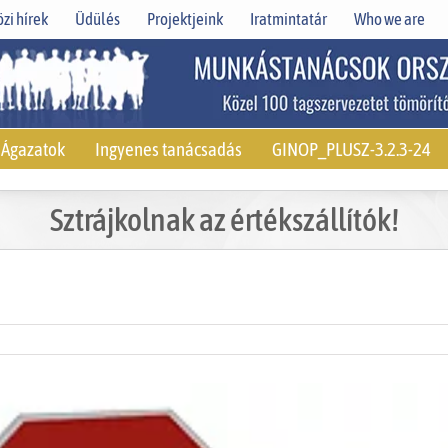
zi hírek
Üdülés
Projektjeink
Iratmintatár
Who we are
Ágazatok
Ingyenes tanácsadás
GINOP_PLUSZ-3.2.3-24
Sztrájkolnak az értékszállítók!