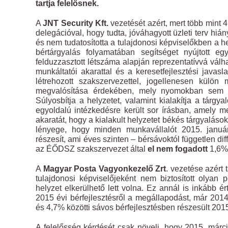
tartja felelősnek.
A
JNT Security Kft.
vezetését azért, mert több mint 4
delegációval, hogy tudta, jóváhagyott üzleti terv hi
és nem tudatosította a tulajdonosi képviselőkben a hel
bértárgyalás folyamatában segítséget nyújtott e
felduzzasztott létszáma alapján reprezentatívvá vá
munkáltatói akarattal és a keresetfejlesztési javasl
létrehozott szakszervezettel, jogellenesen külön 
megvalósítása érdekében, mely nyomokban sem tar
Súlyosbítja a helyzetet, valamint kialakítja a tárgya
egyoldalú intézkedésre került sor írásban, amely m
akaratát, hogy a kialakult helyzetet békés tárgyalás
lényege, hogy minden munkavállalót 2015. január
részesít, ami éves szinten – bérsávoktól független di
az ÉŐDSZ szakszervezet által
el nem fogadott
1,6%-
A
Magyar Posta Vagyonkezelő Zrt
. vezetése azért 
tulajdonosi képviselőjeként nem biztosított olyan 
helyzet elkerülhető lett volna. Ez annál is inkább é
2015 évi bérfejlesztésről a megállapodást, már 20
és 4,7% közötti sávos bérfejlesztésben részesült 2015.
A felelősség kérdését csak növeli, hogy 2015. márci