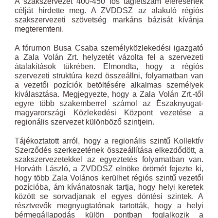
A szakszervezet 400-450 fős taglétszám elérésének
célját hirdette meg. A ZVDDSZ az alakuló régiós
szakszervezeti szövetség markáns bázisát kívánja
megteremteni.
A fórumon Busa Csaba személyközlekedési igazgató
a Zala Volán Zrt. helyzetét vázolta fel a szervezeti
átalakítások tükrében. Elmondta, hogy a régiós
szervezeti struktúra kezd összeállni, folyamatban van
a vezetői pozíciók betöltésére alkalmas személyek
kiválasztása. Megjegyezte, hogy a Zala Volán Zrt.-től
egyre több szakemberrel számol az Északnyugat-
magyarországi Közlekedési Központ vezetése a
regionális szervezet különböző szintjein.
Tájékoztatott arról, hogy a regionális szintű Kollektív
Szerződés szerkezetének összeállítása elkezdődött, a
szakszervezetekkel az egyeztetés folyamatban van.
Horváth László, a ZVDDSZ elnöke örömét fejezte ki,
hogy több Zala Volános kerülhet régiós szintű vezetői
pozícióba, ám kívánatosnak tartja, hogy helyi keretek
között se sorvadjanak el egyes döntési szintek. A
résztvevők megnyugtatónak tartották, hogy a helyi
bérmegállapodás külön pontban foglalkozik a