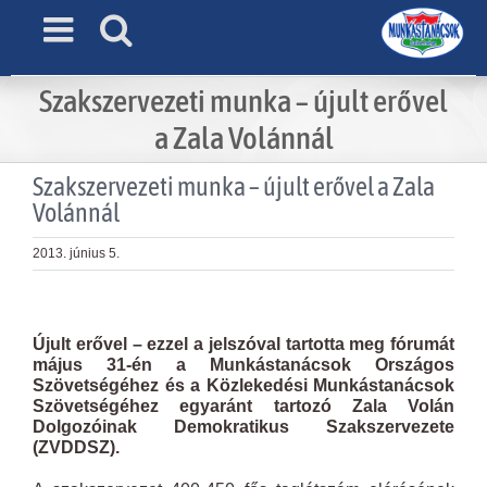
Skip
to
content
Szakszervezeti munka – újult erővel
a Zala Volánnál
Szakszervezeti munka – újult erővel a Zala
Volánnál
2013. június 5.
View
Larger
Újult erővel – ezzel a jelszóval tartotta meg fórumát
Image
május 31-én a Munkástanácsok Országos
Szövetségéhez és a Közlekedési Munkástanácsok
Szövetségéhez egyaránt tartozó Zala Volán
Dolgozóinak Demokratikus Szakszervezete
(ZVDDSZ).