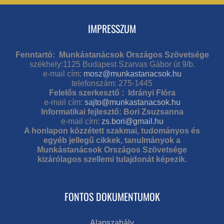
IMPRESSZUM
Fenntartó: Munkástanácsok Országos Szövetsége
székhely:1125 Budapest Szarvas Gábor út 9/b.
e-mail cím:
mosz@munkastanacsok.hu
telefonszám: 275-1445
Felelős szerkesztő : Idrányi Flóra
e-mail cím:
sajto@munkastanacsok.hu
Informatikai fejlesztő: Bori Zsuzsanna
e-mail cím:
zs.bori@gmail.hu
A honlapon közzétett szakmai, tudományos és
egyéb jellegű cikkek, tanulmányok a
Munkástanácsok Országos Szövetsége
kizárólagos szellemi tulajdonát képezik.
FONTOS DOKUMENTUMOK
Alapszabály