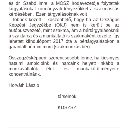
és dr. Szabó Imre, a MOSZ irodavezetője folytattak
tárgyalásokat kormányzati tényezőkkel a szakmásítás
kérdésében. Ezen tárgyalásoknak volt
– többek között – köszönhető, hogy ha az Országos
Képzési Jegyzékbe (OKJ) nem is került be az
autóbuszvezető, mint szakma, ám a bértárgyalásoknál
a szaktárca és a munkáltató is szakmaként kezelte. Így
lehetett kiindulópont 2017 óta a bértárgyalásokon a
garantált bérminimum (szakmunkás bér).
Összegzésképpen: szerencsésebb lenne, ha kicsinyes
hatalmi ambícióink és harcaink helyett inkább a
munkavállalók élet- és munkakörülményeire
koncentrálnánk.
Horváth László
társelnök
KDSZSZ