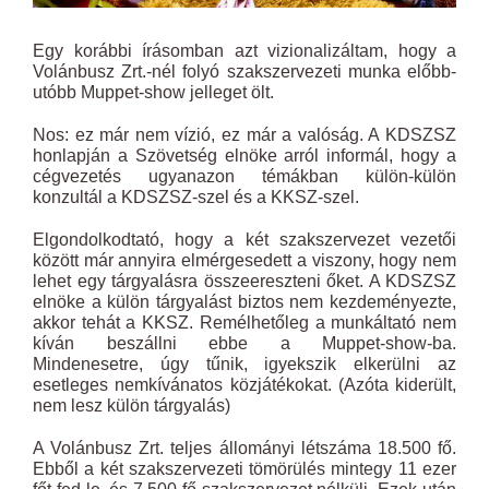
Egy korábbi írásomban azt vizionalizáltam, hogy a
Volánbusz Zrt.-nél folyó szakszervezeti munka előbb-
utóbb Muppet-show jelleget ölt.
Nos: ez már nem vízió, ez már a valóság. A KDSZSZ
honlapján a Szövetség elnöke arról informál, hogy a
cégvezetés ugyanazon témákban külön-külön
konzultál a KDSZSZ-szel és a KKSZ-szel.
Elgondolkodtató, hogy a két szakszervezet vezetői
között már annyira elmérgesedett a viszony, hogy nem
lehet egy tárgyalásra összeereszteni őket. A KDSZSZ
elnöke a külön tárgyalást biztos nem kezdeményezte,
akkor tehát a KKSZ. Remélhetőleg a munkáltató nem
kíván beszállni ebbe a Muppet-show-ba.
Mindenesetre, úgy tűnik, igyekszik elkerülni az
esetleges nemkívánatos közjátékokat. (Azóta kiderült,
nem lesz külön tárgyalás)
A Volánbusz Zrt. teljes állományi létszáma 18.500 fő.
Ebből a két szakszervezeti tömörülés mintegy 11 ezer