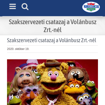
Skip
to
content
Szakszervezeti csatazaj a Volánbusz
Zrt.-nél
Szakszervezeti csatazaj a Volánbusz Zrt.-nél
2020. október 19.
View
Larger
Image