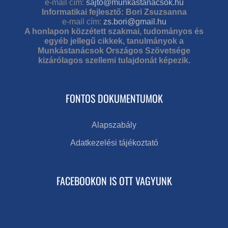
e-mail cím:
sajto@munkastanacsok.hu
Informatikai fejlesztő: Bori Zsuzsanna
e-mail cím:
zs.bori@gmail.hu
A honlapon közzétett szakmai, tudományos és
egyéb jellegű cikkek, tanulmányok a
Munkástanácsok Országos Szövetsége
kizárólagos szellemi tulajdonát képezik.
FONTOS DOKUMENTUMOK
Alapszabály
Adatkezelési tájékoztató
FACEBOOKON IS OTT VAGYUNK