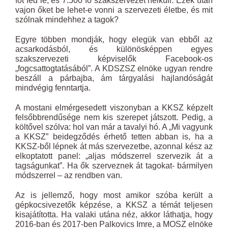
főt fed le, és 7.500 fő szakszervezet nélküli. Ezek után
vajon őket be lehet-e vonni a szervezeti életbe, és mit
szólnak mindehhez a tagok?
Egyre többen mondják, hogy elegük van ebből az
acsarkodásból, és különösképpen egyes
szakszervezeti képviselők Facebook-os
„fogcsattogtatásából”. A KDSZSZ elnöke ugyan rendre
beszáll a párbajba, ám tárgyalási hajlandóságát
mindvégig fenntartja.
A mostani elmérgesedett viszonyban a KKSZ képzelt
felsőbbrendűsége nem kis szerepet játszott. Pedig, a
költővel szólva: hol van már a tavalyi hó. A „Mi vagyunk
a KKSZ” beidegződés érhető tetten abban is, ha a
KKSZ-ből lépnek át más szervezetbe, azonnal kész az
elkoptatott panel: „aljas módszerrel szervezik át a
tagságunkat”. Ha ők szerveznek át tagokat- bármilyen
módszerrel – az rendben van.
Az is jellemző, hogy most amikor szóba került a
gépkocsivezetők képzése, a KKSZ a témát teljesen
kisajátította. Ha valaki utána néz, akkor láthatja, hogy
2016-ban és 2017-ben Palkovics Imre, a MOSZ elnöke