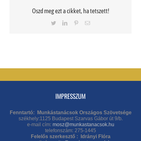
Oszd meg ezt a cikket, ha tetszett!
Twitter
LinkedIn
Pinterest
Email
IMPRESSZUM
Fenntartó: Munkástanácsok Országos Szövetsége
székhely:1125 Budapest Szarvas Gábor út 9/b.
e-mail cím:
mosz@munkastanacsok.hu
telefonszám: 275-1445
Felelős szerkesztő : Idrányi Flóra