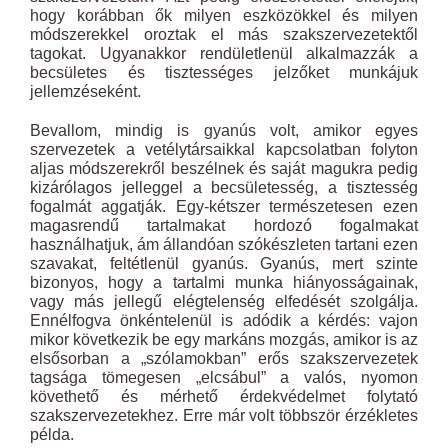
hogy korábban ők milyen eszközökkel és milyen
módszerekkel oroztak el más szakszervezetektől
tagokat. Ugyanakkor rendületlenül alkalmazzák a
becsületes és tisztességes jelzőket munkájuk
jellemzéseként.
Bevallom, mindig is gyanús volt, amikor egyes
szervezetek a vetélytársaikkal kapcsolatban folyton
aljas módszerekről beszélnek és saját magukra pedig
kizárólagos jelleggel a becsületesség, a tisztesség
fogalmát aggatják. Egy-kétszer természetesen ezen
magasrendű tartalmakat hordozó fogalmakat
használhatjuk, ám állandóan szókészleten tartani ezen
szavakat, feltétlenül gyanús. Gyanús, mert szinte
bizonyos, hogy a tartalmi munka hiányosságainak,
vagy más jellegű elégtelenség elfedését szolgálja.
Ennélfogva önkéntelenül is adódik a kérdés: vajon
mikor következik be egy markáns mozgás, amikor is az
elsősorban a „szólamokban” erős szakszervezetek
tagsága tömegesen „elcsábul” a valós, nyomon
követhető és mérhető érdekvédelmet folytató
szakszervezetekhez. Erre már volt többször érzékletes
példa.