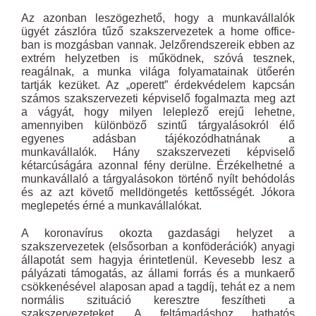
Az azonban leszögezhető, hogy a munkavállalók
ügyét zászlóra tűző szakszervezetek a home office-
ban is mozgásban vannak. Jelzőrendszereik ebben az
extrém helyzetben is működnek, szóvá tesznek,
reagálnak, a munka világa folyamatainak ütőerén
tartják kezüket. Az „operett” érdekvédelem kapcsán
számos szakszervezeti képviselő fogalmazta meg azt
a vágyát, hogy milyen leleplező erejű lehetne,
amennyiben különböző szintű tárgyalásokról élő
egyenes adásban tájékozódhatnának a
munkavállalók. Hány szakszervezeti képviselő
kétarcúságára azonnal fény derülne. Érzékelhetné a
munkavállaló a tárgyalásokon történő nyílt behódolás
és az azt követő melldöngetés kettősségét. Jókora
meglepetés érné a munkavállalókat.
A koronavírus okozta gazdasági helyzet a
szakszervezetek (elsősorban a konföderációk) anyagi
állapotát sem hagyja érintetlenül. Kevesebb lesz a
pályázati támogatás, az állami forrás és a munkaerő
csökkenésével alaposan apad a tagdíj, tehát ez a nem
normális szituáció keresztre feszítheti a
szakszervezeteket. A feltámadáshoz hathatós