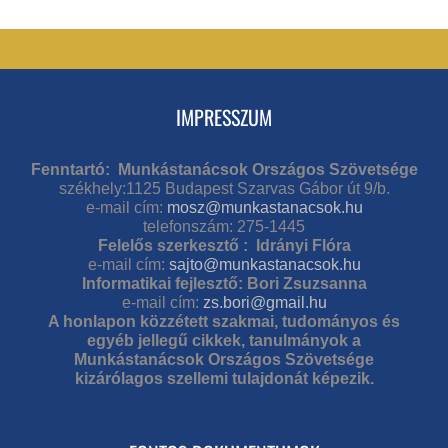
IMPRESSZUM
Fenntartó: Munkástanácsok Országos Szövetsége
székhely:1125 Budapest Szarvas Gábor út 9/b.
e-mail cím:
mosz@munkastanacsok.hu
telefonszám: 275-1445
Felelős szerkesztő : Idrányi Flóra
e-mail cím:
sajto@munkastanacsok.hu
Informatikai fejlesztő: Bori Zsuzsanna
e-mail cím:
zs.bori@gmail.hu
A honlapon közzétett szakmai, tudományos és
egyéb jellegű cikkek, tanulmányok a
Munkástanácsok Országos Szövetsége
kizárólagos szellemi tulajdonát képezik.