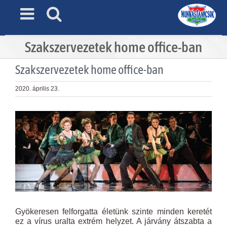
Skip
to
content
Szakszervezetek home office-ban
Szakszervezetek home office-ban
2020. április 23.
View
Larger
Image
Gyökeresen felforgatta életünk szinte minden keretét
ez a vírus uralta extrém helyzet. A járvány átszabta a