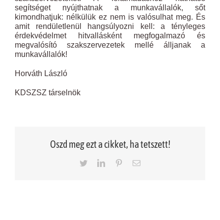
segítséget nyújthatnak a munkavállalók, sőt
kimondhatjuk: nélkülük ez nem is valósulhat meg. És
amit rendületlenül hangsúlyozni kell: a tényleges
érdekvédelmet hitvallásként megfogalmazó és
megvalósító szakszervezetek mellé álljanak a
munkavállalók!
Horváth László
KDSZSZ társelnök
Oszd meg ezt a cikket, ha tetszett!
Twitter
LinkedIn
Pinterest
Email