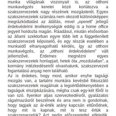
munka világának viszonyait is, az otthoni
munkavégzés keretei közé korlátozva a
szakszervezetek nagy részének mozgásterét. Egyes
szakszervezetek számára nem okozott különösképpen
megrázkódtatást az átállás, mivel „operett” jellegű
érdekvédelmi tevékenységük eddig is a home office
jegyeit hordozta magán. Ráadásul, miután elsősorban
az állami szektorban egyre több lett a függetlenített
szakszervezeti képviselő, és egy részük esetében a
munkaidő elhanyagolható kérdés, így az otthoni
munkavégzés, az „otthoni érdekvédelem” vált
jellemzővé. Érdemes megnézni egyes
szakszervezetek honlapjait, hetek óta „mozdulatlan”, a
kormány intézkedéseiről olvashatunk, szakszervezeti
fogantatású anyag nem található.
Az is érdekes, hogy most, amikor enyhe tagsági
mozgás van, a tartalmi munkára kevésbé fókuszáló
szakszervezetek reagálnak a legsértődékenyebben a
tagságuk elszipkázására, mégha csak egy-két főről is
van szó. Ilyenkor aljas szervezkedésről, gyalázatos
rágalmazásról beszélnek és arra nem is gondolnak,
hogy tagjaik az ár-érték arány kapcsán eltűnődnek,
hogy mit is kapnak, mit is tesz értük a
szakszervezetük? Azt pedig előszeretettel elfelejtik,