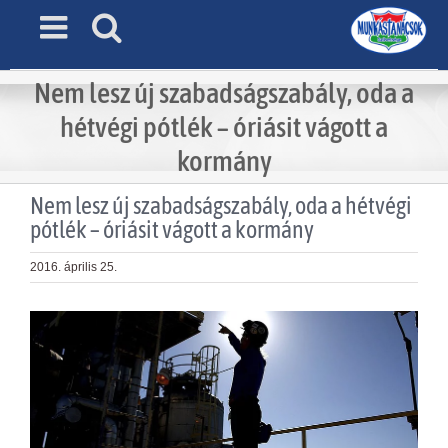
Skip
to
content
Nem lesz új szabadságszabály, oda a
hétvégi pótlék – óriásit vágott a
kormány
Nem lesz új szabadságszabály, oda a hétvégi
pótlék – óriásit vágott a kormány
2016. április 25.
View
Larger
Image