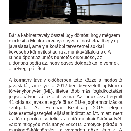
Bár a kabinet tavaly ősszel úgy döntött, hogy mégsem
módosít a Munka törvénykönyvén, most előállt egy új
javaslattal, amely a korábbi tervezetnél sokkal
kevesebb könnyítést adna a munkavállalóknak. A
kiindulópont az uniós büntetés elkerülése, az
újdonság pedig az, hogy egyes dolgozóktól elvennék
a hétvégi pótlékot.
A kormány tavaly októberben tette közzé a módosító
javaslatát, amellyel a 2012-ben bevezetett új Munka
törvénykönyvén (Mt.), illetve több más foglalkoztatási
jogszabályon változtatott volna. Az indoklással együtt
41 oldalas javaslat egyfelől az EU-s jogharmonizációt
szolgálta. Az Európai Bizottság 2015 elején
kötelezettségszegési eljárást indított az Mt. miatt, mert
az több ponton sértette az unió munkaidő-irányelvét,
valamint egyéb más irányelveket is, amelyek például a
munkaerő-kölcsönzést, a várandós nőket érintik. A