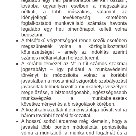
legalább egy heti pihenőnapot be kell osztani,
továbbá ugyanilyen esetben a megszakítás
nélküli, a több műszakos, valamint az
idényjellegű tevékenység keretében
foglalkoztatott munkavállaló számára havonta
legalább egy heti pihenőnapot kellett volna
beosztani.
A felsőfokú végzettséggel rendelkezők esetében
megszüntették volna a közfoglalkoztatási
kötelezettséget – amely az indoklás szerint
számos méltánytalan helyzet teremt.
A korábbi tervezet az Mt.-n túl számos szakmai
jogszabályt – így például a munkavédelmi
törvényt is módosította volna: a korábbi
javaslatban a mostaninál szigorúbb szabályozást
javasoltak többek között a munkahelyi veszélyek
megelőzése, a biztonságosabb, egészségesebb
munkavégzés, a munkabalesetek
következményei és a bírságolások körében.
A közalkalmazottak illetménytáblája bővült volna
három további fizetési fokozattal.
A hosszú sorból érdemes még kiemelni, hogy a
javaslat több ponton módosította, pontosította
volna a munkaidő, a munkarend fogalmát és a