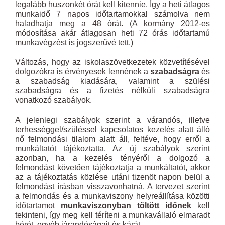
legalább huszonkét órát kell kitennie. Így a heti átlagos
munkaidő 7 napos időtartamokkal számolva nem
haladhatja meg a 48 órát. (A kormány 2012-es
módosítása akár átlagosan heti 72 órás időtartamú
munkavégzést is jogszerűvé tett.)
Változás, hogy az iskolaszövetkezetek közvetítésével
dolgozókra is érvényesek lennének a
szabadságra
és
a szabadság kiadására, valamint a szülési
szabadságra és a fizetés nélküli szabadságra
vonatkozó szabályok.
A jelenlegi szabályok szerint a várandós, illetve
terhességgel/szüléssel kapcsolatos kezelés alatt álló
nő felmondási tilalom alatt áll, feltéve, hogy erről a
munkáltatót tájékoztatta. Az új szabályok szerint
azonban, ha a kezelés tényéről a dolgozó a
felmondást követően tájékoztatja a munkáltatót, akkor
az a tájékoztatás közlése utáni tizenöt napon belül a
felmondást írásban visszavonhatná. A tervezet szerint
a felmondás és a munkaviszony helyreállítása közötti
időtartamot
munkaviszonyban töltött időnek
kell
tekinteni, így meg kell téríteni a munkavállaló elmaradt
bérét, egyéb járandóságait és kárát.