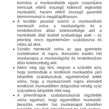
kormány a munkavállalók egyes csoportjaira
nemcsak eltérő összegű kötelező legkisebb
munkabért, hanem eltérő összegű garantált
bérminimumot is megállapíthasson.
A korábbi javaslat szerint a munkavállaló
mentesült volna a munkavégzés és a
rendelkezésre állási kötelezettsége alól a
munkáltató által kiadott szabadsága alatt – ez
jelenleg nincs egyértelműen szabályozva és
vitára ad okot.
Szintén mentesült volna az apa gyermeke
születésekor öt napra, ikerszülés esetén hét
munkanapra a munkavégzési és rendelkezésre
állás kötelezettség alól.
Akkor még úgy tűnt, megvan a szándék arra,
hogy pontosítsák a rendkívüli munkaidőre járó
bérpótlék szabályozását: egyértelművé tették
volna, hogy a munkaszüneti napra elrendelt
rendkívüli munkaidőben dolgozókat mindig száz
százalékos bérpótlék illeti meg.
A pihenőnapok szabályozásánál rögzítették
volna egyrészt, hogy egyenlőtlen munkaidő-
beosztás esetén hat munkanapot követően