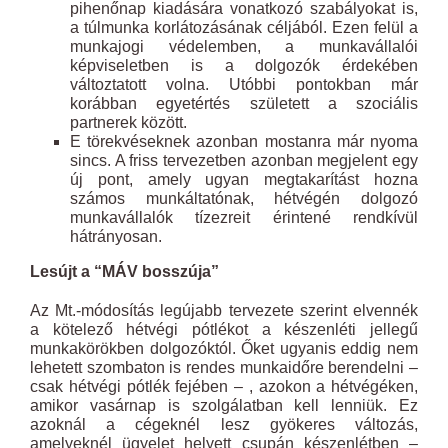
pihenőnap kiadására vonatkozó szabályokat is,
a túlmunka korlátozásának céljából. Ezen felül a
munkajogi védelemben, a munkavállalói
képviseletben is a dolgozók érdekében
változtatott volna. Utóbbi pontokban már
korábban egyetértés született a szociális
partnerek között.
E törekvéseknek azonban mostanra már nyoma
sincs. A friss tervezetben azonban megjelent egy
új pont, amely ugyan megtakarítást hozna
számos munkáltatónak, hétvégén dolgozó
munkavállalók tízezreit érintené rendkívül
hátrányosan.
Lesújt a “MÁV bosszúja”
Az Mt.-módosítás legújabb tervezete szerint elvennék
a kötelező hétvégi pótlékot a készenléti jellegű
munkakörökben dolgozóktól. Őket ugyanis eddig nem
lehetett szombaton is rendes munkaidőre berendelni –
csak hétvégi pótlék fejében – , azokon a hétvégéken,
amikor vasárnap is szolgálatban kell lenniük. Ez
azoknál a cégeknél lesz gyökeres változás,
amelyeknél ügyelet helyett csupán készenlétben –