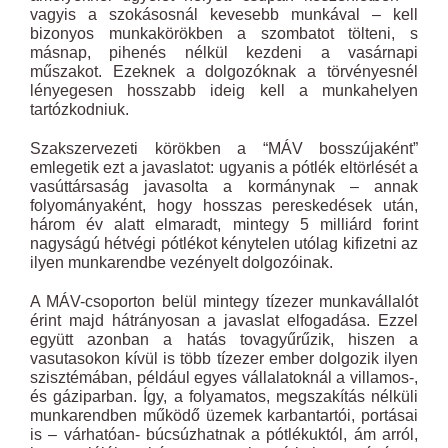
vagyis a szokásosnál kevesebb munkával – kell
bizonyos munkakörökben a szombatot tölteni, s
másnap, pihenés nélkül kezdeni a vasárnapi
műszakot. Ezeknek a dolgozóknak a törvényesnél
lényegesen hosszabb ideig kell a munkahelyen
tartózkodniuk.
Szakszervezeti körökben a “MÁV bosszújaként”
emlegetik ezt a javaslatot: ugyanis a pótlék eltörlését a
vasúttársaság javasolta a kormánynak – annak
folyományaként, hogy hosszas pereskedések után,
három év alatt elmaradt, mintegy 5 milliárd forint
nagyságú hétvégi pótlékot kénytelen utólag kifizetni az
ilyen munkarendbe vezényelt dolgozóinak.
A MÁV-csoporton belül mintegy tízezer munkavállalót
érint majd hátrányosan a javaslat elfogadása. Ezzel
együtt azonban a hatás tovagyűrűzik, hiszen a
vasutasokon kívül is több tízezer ember dolgozik ilyen
szisztémában, például egyes vállalatoknál a villamos-,
és gáziparban. Így, a folyamatos, megszakítás nélküli
munkarendben működő üzemek karbantartói, portásai
is – várhatóan- búcsúzhatnak a pótlékuktól, ám arról,