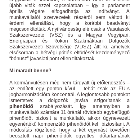
újabb viták ezzel kapcsolatban – így a parlament
április végére elfogadhatja az indítványt. A
munkavállalói szervezetek részéről sem váltott ki
érdemi ellenállást, hogy a korábbi beadványt
megcsonkították. A nyilvánosság elé csak a Vasutasok
Szakszervezete (VSZ) és a Magyar Vegyipari,
Energiaipari és Rokon Szakmákban Dolgozók
Szakszervezeti Szövetsége (VDSZ) állt ki, amelyek
elsősorban a hétvégi pótlék eltörlését kezdeményező
“bónusz” javaslati pont ellen tiltakoztak.
Mi maradt benne?
A kormányülésen még nem tárgyalt új előterjesztés –
az említett egy ponton kívül – tehát csak az EU-s
jogharmonizációra koncentrál. A legfontosabb pontokat
ismertetve: a dolgozók javára szigorítanák a
pihenőidő
szabályozását. Így amennyiben a
munkavállaló számára 11 óránál rövidebb egybefüggő
pihenőidőt biztosít a munkáltató, akkor úgynevezett
egyenértékű kompenzáló pihenőidőt kell biztosítani. A
módosítás rögzítené, hogy a két egymást követően
beosztott napi pihenőidők együttes időtartamának