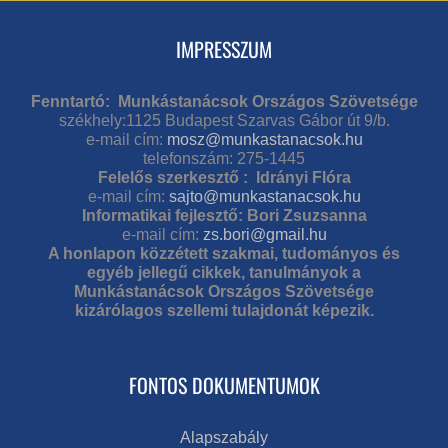
IMPRESSZUM
Fenntartó: Munkástanácsok Országos Szövetsége
székhely:1125 Budapest Szarvas Gábor út 9/b.
e-mail cím:
mosz@munkastanacsok.hu
telefonszám: 275-1445
Felelős szerkesztő : Idrányi Flóra
e-mail cím:
sajto@munkastanacsok.hu
Informatikai fejlesztő: Bori Zsuzsanna
e-mail cím:
zs.bori@gmail.hu
A honlapon közzétett szakmai, tudományos és
egyéb jellegű cikkek, tanulmányok a
Munkástanácsok Országos Szövetsége
kizárólagos szellemi tulajdonát képezik.
FONTOS DOKUMENTUMOK
Alapszabály