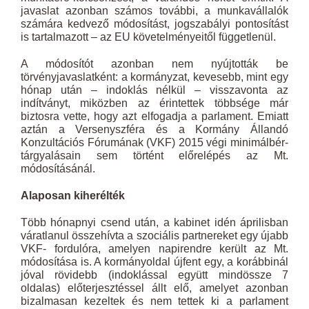
javaslat azonban számos további, a munkavállalók
számára kedvező módosítást, jogszabályi pontosítást
is tartalmazott – az EU követelményeitől függetlenül.
A módosítót azonban nem nyújtották be
törvényjavaslatként: a kormányzat, kevesebb, mint egy
hónap után – indoklás nélkül – visszavonta az
indítványt, miközben az érintettek többsége már
biztosra vette, hogy azt elfogadja a parlament. Emiatt
aztán a Versenyszféra és a Kormány Állandó
Konzultációs Fórumának (VKF) 2015 végi minimálbér-
tárgyalásain sem történt előrelépés az Mt.
módosításánál.
Alaposan kiherélték
Több hónapnyi csend után, a kabinet idén áprilisban
váratlanul összehívta a szociális partnereket egy újabb
VKF- fordulóra, amelyen napirendre került az Mt.
módosítása is. A kormányoldal újfent egy, a korábbinál
jóval rövidebb (indoklással együtt mindössze 7
oldalas) előterjesztéssel állt elő, amelyet azonban
bizalmasan kezeltek és nem tettek ki a parlament