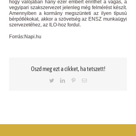
hogy valójában hány ezer embert érinthet a vágás, a
vegyipari szakszervezet jelenleg még felmérést készít.
Amennyiben a kormány megszünteti az ilyen típusú
bérpótlékokat, akkor a szövetség az ENSZ munkaügyi
szervezetéhez, az ILO-hoz fordul.
Forrás:Napi.hu
Oszd meg ezt a cikket, ha tetszett!
Twitter
LinkedIn
Pinterest
Email