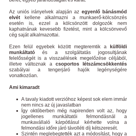
Az uniós irányelvek alapján az
egyenlő bánásmód
elvét
kellene alkalmazni a munkaerő-kölcsönzés
esetén is, ezzel a kölcsönzött dolgozók nem
kaphatnának kevesebb fizetést, mint a kölcsönvevő
cég saját alkalmazottai.
Ezen felül egyebek között megteremtik a
külföldi
munkáltató
és a szolgáltatás jogosultjának
felelősségét is a visszaélések megelőzése céljából,
illetve változnak a
csoportos létszámcsökkentés
szabályai a tengerjáró hajók legénységére
vonatkozóan.
Ami kimaradt
A tavaly kiadott verzióhoz képest sok elem immár
nem nincs az új javaslatban
Így októberben még napirenden volt az, hogy
jogellenes munkáltatói felmondásnál a
munkavállaló kárpótlásul kérhette volna a
felmondási időre járó távolléti díj kétszeresét.
Szintén meglebegtették azt a módosítást, hogy a