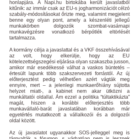
honlapjára. A Napi.hu birtokába került javaslatból
kitűnik: az immár csak az EU-s jogharmonizációt célzó
szabály-módosításokat őrizte meg, valamint megjelent
benne egy olyan pont, amely a készenléti jellegű
munkakörben dolgozók szombat-vasárnapi
munkavégzésre vonatkozó bérpótlék eltörlését
tartalmazza.
A kormány célja a javaslattal és a VKF összehívásával
az volt, hogy elkerülje, hogy az EU
kötelezettségszegési eljárása olyan szakaszba jusson,
amikor már esedékessé válhat a vaskos büntetés –
értesült lapunk több szakszervezeti forrástól. Az új
előterjesztést pedig vélhetően azért vágták meg
ennyire, mert – a jelenlegi munkaerőhiány sújtotta
helyzet miatt-, a kabinet nem akar ütközni a
munkáltatói oldallal. Ám ezzel a politika “túltaktikázta”
magát, hiszen a korábbi előterjesztés több
munkavállaló-barát javaslatában korábban már
egyetértés mutatkozott a vállalkozói és a dolgozói
oldal között.
Az új javaslatot ugyanakkor SOS-jelleggel meg is
tárgyalták a fórumon, s várhatóan nem is lesznek