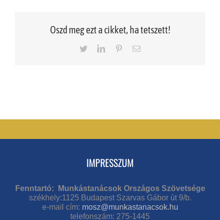
Oszd meg ezt a cikket, ha tetszett!
Twitter
LinkedIn
Pinterest
Email
IMPRESSZUM
Fenntartó: Munkástanácsok Országos Szövetsége
székhely:1125 Budapest Szarvas Gábor út 9/b.
e-mail cím:
mosz@munkastanacsok.hu
telefonszám: 275-1445