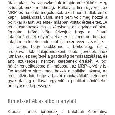
átalakulást, és ragaszkodtak tulajdonrészükhöz. Meg
is tudták őrizni mindmáig.” Palkovics Imre úgy véli, az
MRP és hasonló megoldások azért nem tudtak erőre
kapni, általánossá válni, mert nem volt meg hozzá a
politikai akarat. Az elitek másban voltak érdekeltek. „A
munkástanácsok ma is képviselik az egykori célokat,
formákat, időről időre felvetjük, hogy az állami
tulajdonú cégek egy részét az említett módon dolgozói
tulajdonba lehetne adni – állítja a szervezet vezetője. –
Túl azon, hogy csökkenne a bérköltség, és a
munkavállalók tulajdonosként több jövedelemhez
jutnának, ez segítené a gazdaság demokratizálását, és
ahol szükséges, nemzeti kereteinek őrzését. A jogi
háttér rendelkezésre áll, módosult az MRP-törvény is.
De továbbra sincs meg hozzá a politikai akarat, az
meg köztudott, hogy a hazai munkavállalói rétegnek
gyakorlatilag nullával egyenlő a politikai döntéseket
befolyásoló képessége.”
Kimetszették az alkotmányból
Krausz Tamás történész a Baloldali Alternatíva