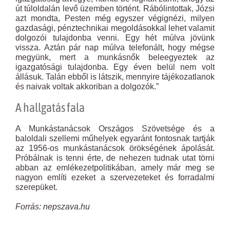
út túloldalán levő üzemben történt. Rábólintottak, Józsi
azt mondta, Pesten még egyszer végignézi, milyen
gazdasági, pénztechnikai megoldásokkal lehet valamit
dolgozói tulajdonba venni. Egy hét múlva jövünk
vissza. Aztán pár nap múlva telefonált, hogy mégse
megyünk, mert a munkásnők beleegyeztek az
igazgatósági tulajdonba. Egy éven belül nem volt
állásuk. Talán ebből is látszik, mennyire tájékozatlanok
és naivak voltak akkoriban a dolgozók.”
A hallgatás fala
A Munkástanácsok Országos Szövetsége és a
baloldali szellemi műhelyek egyaránt fontosnak tartják
az 1956-os munkástanácsok örökségének ápolását.
Próbálnak is tenni érte, de nehezen tudnak utat törni
abban az emlékezetpolitikában, amely már meg se
nagyon említi ezeket a szervezeteket és forradalmi
szerepüket.
Forrás: nepszava.hu