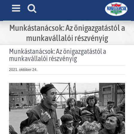
Skip
to
content
Munkástanácsok: Az önigazgatástól a
munkavállalói részvényig
Munkástanácsok: Az önigazgatástól a
munkavállalói részvényig
2021. október 24.
View
Larger
Image