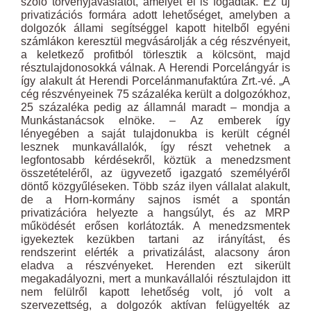
szóló törvényjavaslatot, amelyet el is fogadtak. Ez új
privatizációs formára adott lehetőséget, amelyben a
dolgozók állami segítséggel kapott hitelből egyéni
számlákon keresztül megvásárolják a cég részvényeit,
a keletkező profitból törlesztik a kölcsönt, majd
résztulajdonosokká válnak. A Herendi Porcelángyár is
így alakult át Herendi Porcelánmanufaktúra Zrt.-vé. „A
cég részvényei­nek 75 százaléka került a dolgozókhoz,
25 százaléka pedig az államnál maradt – mondja a
Munkástanácsok elnöke. – Az emberek így
lényegében a saját tulajdonukba is került cégnél
lesznek munkavállalók, így részt vehetnek a
legfontosabb kérdésekről, köztük a menedzsment
összetételéről, az ügyvezető igazgató személyéről
döntő közgyűléseken. Több száz ilyen vállalat alakult,
de a Horn-kormány sajnos ismét a spontán
privatizációra helyezte a hangsúlyt, és az MRP
működését erősen korlátozták. A menedzsmentek
igyekeztek kezükben tartani az irányítást, és
rendszerint elérték a privatizálást, alacsony áron
eladva a részvényeket. Herenden ezt sikerült
megakadályozni, mert a munkavállalói résztulajdon itt
nem felülről kapott lehetőség volt, jó volt a
szervezettség, a dolgozók aktívan felügyelték az