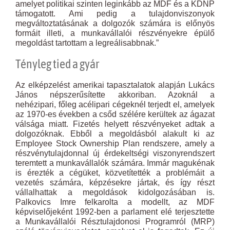
amelyet politikai szinten leginkább az MDF és a KDNP
támogatott. Ami pedig a tulajdonviszonyok
megváltoztatásának a dolgozók számára is előnyös
formáit illeti, a munkavállalói részvényekre épülő
megoldást tartottam a legreálisabbnak.”
Tényleg tied a gyár
Az elképzelést amerikai tapasztalatok alapján Lukács
János népszerűsítette akkoriban. Azoknál a
nehézipari, főleg acélipari cégeknél terjedt el, amelyek
az 1970-es években a csőd szélére kerültek az ágazat
válsága miatt. Fizetés helyett részvényeket adtak a
dolgozóknak. Ebből a megoldásból alakult ki az
Employee Stock Ownership Plan rendszere, amely a
részvénytulajdonnal új érdekeltségi viszonyrendszert
teremtett a munkavállalók számára. Immár magukénak
is érezték a cégüket, közvetítették a problémáit a
vezetés számára, képzésekre jártak, és így részt
vállalhattak a megoldások kidolgozásában is.
Palkovics Imre felkarolta a modellt, az MDF
képviselőjeként 1992-ben a parlament elé terjesztette
a Munkavállalói Résztulajdonosi Programról (MRP)