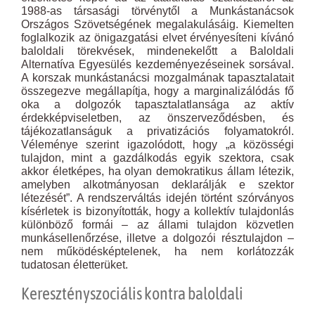
1988-as társasági törvénytől a Munkástanácsok
Országos Szövetségének megalakulásáig. Kiemelten
foglalko­zik az önigazgatási elvet érvényesíteni kívánó
baloldali törekvések, mindenekelőtt a Baloldali
Alternatíva Egyesülés kezdeményezéseinek sorsával.
A korszak munkástanácsi mozgalmának tapasztalatait
összegezve megállapítja, hogy a marginalizálódás fő
oka a dolgozók tapasztalatlansága az aktív
érdekképviseletben, az önszerveződésben, és
tájékozatlanságuk a privatizációs folyamatokról.
Véleménye szerint igazolódott, hogy „a közösségi
tulajdon, mint a gazdálkodás egyik szektora, csak
akkor életképes, ha olyan demokratikus állam létezik,
amelyben alkotmányosan deklarálják e szektor
létezését”. A rendszerváltás idején történt szórványos
kísérletek is bizonyították, hogy a kollektív tulajdonlás
különböző formái – az állami tulajdon közvetlen
munkásellenőrzése, illetve a dolgozói résztulajdon –
nem működésképtelenek, ha nem korlátozzák
tudatosan életterüket.
Keresztényszociális kontra baloldali