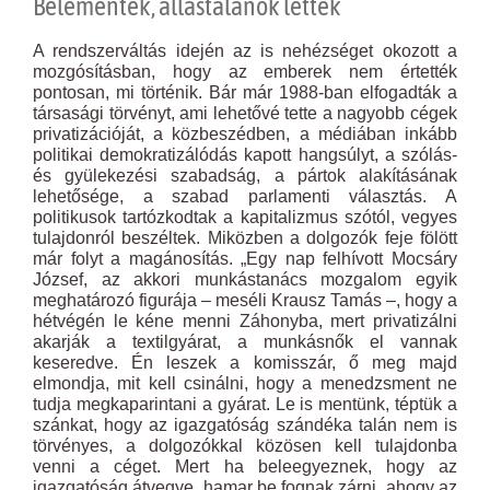
Belementek, állástalanok lettek
A rendszerváltás idején az is nehézséget okozott a
mozgósításban, hogy az emberek nem értették
pontosan, mi történik. Bár már 1988-ban elfogadták a
társasági törvényt, ami lehetővé tette a nagyobb cégek
privatizációját, a közbeszédben, a médiában inkább
politikai demokratizálódás kapott hangsúlyt, a szólás-
és gyülekezési szabadság, a pártok alakításának
lehetősége, a szabad parlamenti választás. A
politikusok tartózkodtak a kapitalizmus szótól, vegyes
tulajdonról beszéltek. Miközben a dolgozók feje fölött
már folyt a magánosítás. „Egy nap felhívott Mocsáry
József, az akkori munkástanács mozgalom egyik
meghatározó figurája – meséli Krausz Tamás –, hogy a
hétvégén le kéne menni Záhonyba, mert privatizálni
akarják a textilgyárat, a munkásnők el vannak
keseredve. Én leszek a komisszár, ő meg majd
elmondja, mit kell csinálni, hogy a menedzsment ne
tudja megkaparintani a gyárat. Le is mentünk, téptük a
szánkat, hogy az igazgatóság szándéka talán nem is
törvényes, a dolgozókkal közösen kell tulajdonba
venni a céget. Mert ha beleegyeznek, hogy az
igazgatóság átvegye, hamar be fognak zárni, ahogy az