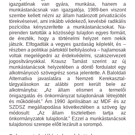
igazgatónak van gyára, munkása, hanem a
munkástanácsnak van igazgatója. 1989-ben viszont
szembe kellett nézni az állam határozott privatizációs
törekvéseivel, ami inkább védekező, kevésbé radikális
pozícióba kényszerítette a munkástanácsokat. Na­­
pirenden tartották a közösségi tulajdon egyes formáit,
de érezték, hogy a történelmi helyzet nem nekik
játszik. Elfogadták a vegyes gazdaság képletét, és –
részben a politikai pártoktól befolyásolva – hajlamosak
voltak megelégedni az érdekvédelmi, szakszervezeti
jogosítványokkal. Krausz Tamást szerint az új
munkástanácsok helyzetében a döntő fordulatot egy
alkotmányozó szövegrész sorsa jelentette. A Baloldali
Alternatíva javaslatára a Nemzeti Kerekasztal-
tárgyalásokon az alábbi pont került bele az
alkotmányba: „Az állam elismeri a termelői
önigazgatás és önkormányzat tulaj­donának létrejöttét
és működését.” Ám 1990 áprilisában az MDF és az
SZDSZ megállapodása következtében a szöveg így
módosult: „Az állam tiszteletben tartja az
önkormányzatok tulajdonát.” Ezzel a munkástanácsok
tulajdonosi szerepe előtt lezárult a sorompó.