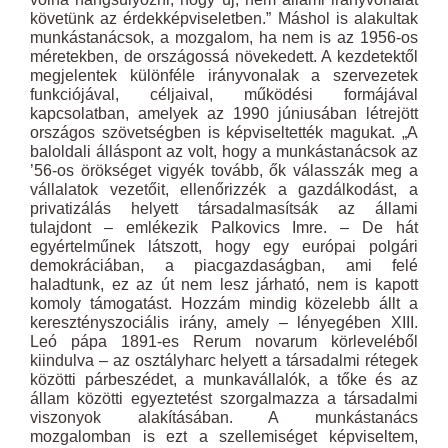
követünk az érdekképviseletben.” Máshol is alakultak
munkástanácsok, a mozgalom, ha nem is az 1956-os
méretekben, de országossá növekedett. A kezdetektől
megjelentek különféle irányvonalak a szervezetek
funkciójával, céljaival, működési formájával
kapcsolatban, amelyek az 1990 júniusában létrejött
országos szövetségben is képviseltették magukat. „A
baloldali álláspont az volt, hogy a munkástanácsok az
’56-os örökséget vigyék tovább, ők válasszák meg a
vállalatok vezetőit, ellenőrizzék a gazdálkodást, a
privatizálás helyett társadalmasítsák az állami
tulajdont – emlékezik Palkovics Imre. – De hát
egyértelműnek látszott, hogy egy európai polgári
demokráciában, a piacgazdaságban, ami felé
haladtunk, ez az út nem lesz járható, nem is kapott
komoly támogatást. Hozzám mindig közelebb állt a
keresztényszociális irány, amely – lényegében XIII.
Leó pápa 1891-es Rerum novarum körleveléből
kiindulva – az osztályharc helyett a társadalmi rétegek
közötti párbeszédet, a munkavállalók, a tőke és az
állam közötti egyeztetést szorgalmazza a társadalmi
viszonyok alakításában. A munkástanács
mozgalomban is ezt a szellemiséget képviseltem,