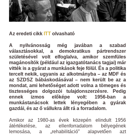
Az eredeti cikk
ITT
olvasható
A nyilvánosság még javában a szabad
választásokkal, a demokratikus pártrendszer
születésével volt elfoglalva, amikor szemfüles
magánosítók (például az igazgatótanács tagjai) már
vitték is a gyárat a munkások feje fölül. És a politika
tercelt nekik, ugyanis az alkotmányba – az MDF és
az SZDSZ bábáskodásával – nem került be az a
mondat, ami lehetőséget adott volna a tömeges és
tisztességes dolgozói tulajdonszerzésre. Pedig
ennek izmos előképe volt: 1956-ban a
munkástanácsok lettek lényegében a gyárak
gazdái, és az ő vállukra állt rá a forradalom.
Amikor az 1980-as évek közepén elindult 1956
átértékelése, az ellenforradalom bélyegének
lemosása, a „rehabilitáció” alapvetően azt