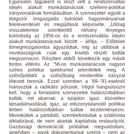
Egyesülés tagjaként is részt vett a rendszerváltás
idején alakult munkástanácsok szellemi-politikai
irányvonalának formálásában. A szervezettel együtt a
dolgozói önigazgatás baloldali hagyományainak
felelevenítését és megújítását képviselte. „Utólag
visszatekintve szembeötlő néhány lényeges
különbség az 1956-os és a rendszerváltás idején
alakult munkástanácsok között – állítja. – Előbbiek
tömegmozgalomba ágyazódtak, míg az utóbbiak a
munkásságnak csak egy kisebb részét tudták
megszervezni. Részben ebből következik egy másik
fontos eltérés. Az ’56-os munkástanácsok nagyon
széles politikai spektrumot jelenítettek meg. A
szélsőjobbtól a szélsőbalig mindenféle irányzat
létezett bennük. Ezzel szemben a ’89–’91-eseknél
hiányoztak a radikális pólusok. Végül hangsúlyozni
kell, hogy a forradalmi szervezetek határozottabban
tudták, mit akarnak: a tulajdon igazi, közvetlen
társadalmasítását. Igaz, az elbizonytalanodó politikai
térben határozottabban tudtak kezdeményezni.
Menekültek a pártoktól, szembefordultak a sztálinista
diktatúrával, de nem akartak kapitalista restaurációt.
Gazdasági demokráciát próbáltak megvalósítani,
amelyben – egyik dokumentumuk szerint – nem az