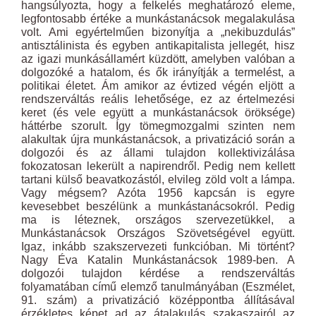
hangsúlyozta, hogy a felkelés meghatározó eleme,
legfontosabb értéke a munkástanácsok megalakulása
volt. Ami egyértelműen bizonyítja a „nekibuzdulás”
antisztálinista és egyben antikapitalista jellegét, hisz
az igazi munkásállamért küzdött, amelyben valóban a
dolgozóké a hatalom, és ők irányítják a termelést, a
politikai életet. Ám amikor az évtized végén eljött a
rendszerváltás reális lehetősége, ez az értelmezési
keret (és vele együtt a munkástanácsok öröksége)
háttérbe szorult. Így tömegmozgalmi szinten nem
alakultak újra munkástanácsok, a privatizáció során a
dolgozói és az állami tulajdon kollektivizálása
fokozatosan lekerült a napirendről. Pedig nem kellett
tartani külső beavatkozástól, elvileg zöld volt a lámpa.
Vagy mégsem? Azóta 1956 kapcsán is egyre
kevesebbet beszélünk a munkástanácsokról. Pedig
ma is léteznek, országos szervezetükkel, a
Munkástanácsok Országos Szövetségével együtt.
Igaz, inkább szakszervezeti funkcióban. Mi történt?
Nagy Éva Katalin Munkástanácsok 1989-ben. A
dolgozói tulajdon kérdése a rendszerváltás
folyamatában című elemző tanulmányában (Eszmélet,
91. szám) a privatizáció középpontba állításával
érzékletes képet ad az átalakulás szakaszairól az