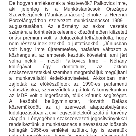
De hogyan emlékeznek a résztvevők? Palkovics Imre,
aki jelenleg is a Munkástanácsok Országos
Szövetségének (Munkástanácsok) elnöke, a Herendi
Porcelángyárban szervezett munkástanácsot 1989 ­
augusztusában. Az előzmény az akkori vezetés
számára a forintleértékelésnek köszönhetően kifizetett
óriási prémium volt, a dolgozókat felháborította, hogy
nem részesülnek ezekből a juttatásokból. „Június­ban
volt Nagy Imre újratemetése, hatására változott a
közhangulat, az emberek kezdték követelni, ami járt
volna nekik – meséli Palkovics Imre. – Néhány
kollégával úgy döntöttünk, az akkori
szakszervezetekkel szemben megpróbáljuk megújítani
a munkavállalói érdekképviseletet. Akkoriban már
zajlottak az előkészületek az 1990-es parlamenti
választásokra, szerveződtek a pártok. A környékünkön
az MDF volt a legerősebb, tőlük kértünk segítséget.
A későbbi belügyminiszter, Horváth Balázs
közreműködött az új szervezet alapszabályának
kidolgozásában a civil egyesületekről szóló új törvény
alapján. Lényegében szakszervezeti jogosítványokkal
rendelkeztünk, a munkástanács elnevezést az idősebb
kollégák 1956-os emlékei szülték, így is szerettük
volna hangsúlyozni, hogy új, nem állami irányvonalat