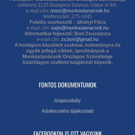
székhely:1125 Budapest Szarvas Gábor út 9/b.
e-mail cím:
mosz@munkastanacsok.hu
telefonszám: 275-1445
Felelős szerkesztő : Idrányi Flóra
e-mail cím:
sajto@munkastanacsok.hu
Informatikai fejlesztő: Bori Zsuzsanna
e-mail cím:
zs.bori@gmail.hu
A honlapon közzétett szakmai, tudományos és
egyéb jellegű cikkek, tanulmányok a
Munkástanácsok Országos Szövetsége
kizárólagos szellemi tulajdonát képezik.
FONTOS DOKUMENTUMOK
Alapszabály
Adatkezelési tájékoztató
FACEBOOKON IS OTT VAGYUNK