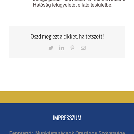
Hatóság felügyeletét ellátó testületbe.
Oszd meg ezt a cikket, ha tetszett!
Twitter
LinkedIn
Pinterest
Email
IMPRESSZUM
Fenntartó: Munkástanácsok Országos Szövetsége