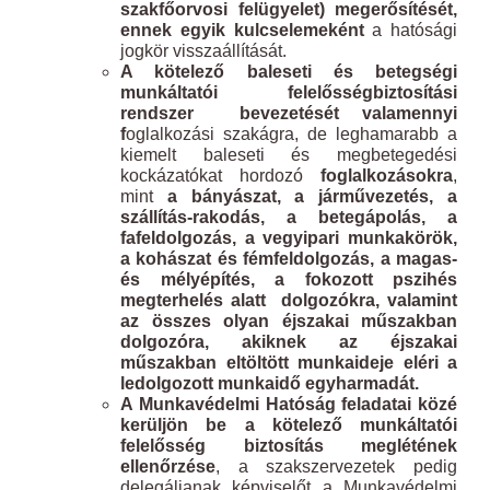
szakfőorvosi felügyelet) megerősítését,
ennek egyik kulcselemeként
a hatósági
jogkör visszaállítását.
A kötelező baleseti és betegségi
munkáltatói felelősségbiztosítási
rendszer bevezetését valamennyi
f
oglalkozási szakágra, de leghamarabb a
kiemelt baleseti és megbetegedési
kockázatókat hordozó
foglalkozásokra
,
mint
a bányászat, a járművezetés, a
szállítás-rakodás, a betegápolás, a
fafeldolgozás, a vegyipari munkakörök,
a kohászat és fémfeldolgozás, a magas-
és mélyépítés, a fokozott pszihés
megterhelés alatt dolgozókra, valamint
az összes olyan éjszakai műszakban
dolgozóra, akiknek az éjszakai
műszakban eltöltött munkaideje eléri a
ledolgozott munkaidő egyharmadát.
A Munkavédelmi Hatóság feladatai közé
kerüljön be a kötelező munkáltatói
felelősség biztosítás meglétének
ellenőrzése
, a szakszervezetek pedig
delegáljanak képviselőt a Munkavédelmi