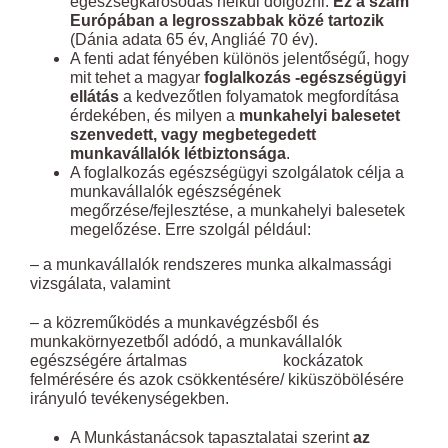
egészségkárosodás nélkül dolgozni.
Ez a szám
Európában a legrosszabbak közé tartozik
(Dánia adata 65 év, Angliáé 70 év).
A fenti adat fényében különös jelentőségű, hogy
mit tehet a magyar
foglalkozás -egészségügyi
ellátás
a kedvezőtlen folyamatok megfordítása
érdekében, és milyen a
munkahelyi balesetet
szenvedett, vagy megbetegedett
munkavállalók létbiztonsága
.
A foglalkozás egészségügyi szolgálatok célja a
munkavállalók egészségének
megőrzése/fejlesztése, a munkahelyi balesetek
megelőzése. Erre szolgál például:
– a munkavállalók rendszeres munka alkalmassági
vizsgálata, valamint
– a közreműködés a munkavégzésből és
munkakörnyezetből adódó, a munkavállalók
egészségére ártalmas kockázatok
felmérésére és azok csökkentésére/ kiküszöbölésére
irányuló tevékenységekben.
A Munkástanácsok tapasztalatai szerint
az