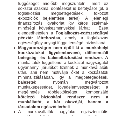
függőséget mielőbb megszüntetni, mert ez
sokszor szakmai döntéseket is befolyásol (pl. a
foglalkozási megbetegedések, fokozott
expozíciók bejelentése terén). A jelenlegi
finanszírozási gyakorlat így káros szakmai-
minőségi következményekkel járhat. Ezért
elengedhetetlen a
Foglalkozás-egészségügyi
pénztár létrehozása,
amely a foglalkozás
egészségügy anyagi függetlenségét biztosítaná.
Magyarországon nem épült ki a munkahelyi
kockázatokat figyelembevevő, differenciált
betegség- és balesetbiztosítási rendszer. A
munkáltatók függetlenül a kockázat nagyságától
ugyanannyi járulékot fizetnek a munkavállalóik
után, ami nem motiválja őket a kockázatok
minimalizálásában. Így a megbetegedések,
balesetek nyomán megváltozott
munkaképességet, jövedelemveszteséget, a
megélhetés többletköltségét kompenzáló
kötelező biztosítási rendszer nem a
munkáltatót, a kár okozóját, hanem a
társadalom egészét terheli.
A munkavállalók nagyfokú egzisztenciális