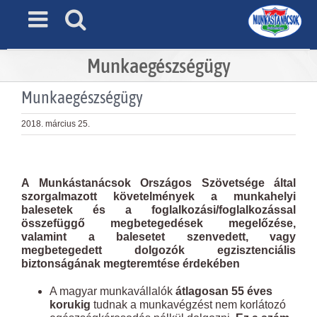
Skip
to
content
Munkaegészségügy
Munkaegészségügy
2018. március 25.
View
Larger
A Munkástanácsok Országos Szövetsége által
Image
szorgalmazott követelmények a munkahelyi
balesetek és a foglalkozási/foglalkozással
összefüggő megbetegedések megelőzése,
valamint a balesetet szenvedett, vagy
megbetegedett dolgozók egzisztenciális
biztonságának megteremtése érdekében
A magyar munkavállalók
átlagosan 55 éves
korukig
tudnak a munkavégzést nem korlátozó