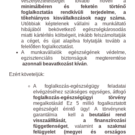
veszélyeztetettségét tovább növeli a
minimálbéren és feketén történő
foglalkoztatás rendkívüli terjedelme, a
tőkehiányos kisvállalkozások nagy száma.
Utóbbiak képtelenek vállalni a munkáltató
hibájából bekövetkező egészségkárosodás
miatti kártérítés költségeit, inkább felszámoltatják
a céget, és újat alapítva folytatják tovább a
felelőtlen foglalkoztatást.
A munkavállalók egészségének védelme,
egzisztenciális biztonságuk megteremtése
azonnali beavatkozást kíván
.
Ezért követeljük:
A foglalkozás-egészségügy feladatai
elvégzéséhez szükséges egységes, átfogó
foglalkozás-egészségügyi törvény
megalkotását! Ez 5 millió fogalkoztatott
egészségét érintő ügy! A törvénynek
garantálnia kell a
beutalási rend
visszaállítását, a finanszírozási
függetlenséget
, valamint
a szakmai
felügyelet (megyei és országos