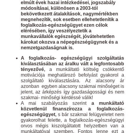
elmúlt évek hazai intézkedései, jogszabály
módosításai, különösen a 2003-tól
bekövetkezett átalakítások, nagymértékben
megnehezítik, sok esetben ellehetetlenítik a
foglalkozás-egészségügyet ezen célok
elérésében, így veszélyeztetik a
munkavállalók egészségét, jóvátehetetlen
károkat okozva a népegészségügynek és a
nemzetgazdaságnak is.
A foglalkozás- egészségügyi szolgáltatás
kiválasztásában az áralku vált a legfontosabb
tényezővé,
a munkáltató költség csökkentő
motivációja meghatározó befolyást gyakorol a
szolgáltató kiválasztására. Az alacsony ár
azonban egyben alacsony szakmai minőséget is
jelent, az árképzés így gazdaságossági és nem
szakmai- minőségi kérdéssé válik!
A mai szabályozás szerint
a munkáltató
közvetlenül finanszírozza a foglalkozás-
egészségügyet,
s bár szakmai felügyeletet nem
gyakorolhat felette, a foglalkozás-egészségügyi
orvos mégis kiszolgáltatott helyzetben van a
munkáltatóval szemben. Fontos lenne ezt a