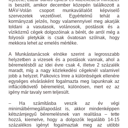
is beszélt, amikor december közepén találkozott a
MÁV-Volán csoport munkavállalóit képviselő
szervezetek vezetőivel. Egyértelmű tehát a
kormányzati jelzés, hogy valamennyivel meg akarják
toldani a vasutasok, volánosok, postások és a
víziközmű cégek dolgozóinak a bérét, de arról még a
folyosói pletykák is csak óvatosan szólnak, hogy
mekkora lehet az emelés mértéke.
A Munkástanácsok elnöke szerint a legrosszabb
helyzetben a vizesek és a postások vannak, ahol a
béremelésből az idei évre csak 4, illetve 2 százalék
maradt, míg a nagy közlekedési cégeknél valamivel
jobb a helyzet. Palkovics Imre a különbségek ellenére
egységes elvárásként fogalmazta meg lapunknak az
inflációtkövető béremelést, különösen, mert ez az
igény már tavaly sem teljesült.
– Ha számításba veszik az év végi
minimálbérmegállapodást is, akkor mindenképpen
kétszámjegyű béremelésnek van realitása – tette
hozzá, kiemelve, hogy a dolgozók legalább 14-15
százalékos igényt fogalmaztak meg az utóbbi