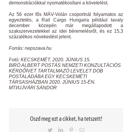
demonstrációkkal nyomatékosítani a követelést.
Az 56 ezer fős MÁV-Volán csoportnál folyamatos az
egyeztetés, a Rail Cargo Hungaria például tavaly
december közepén már megállapodott a
szakszervezetekkel az idei béremelésről, és ez 15,3
százalékos növekedést jelent.
Forrás: nepszava.hu
Fotó: KECSKEMÉT, 2020. JÚNIUS 15.
BIRÓ ALBERT POSTÁS NEMZETI KONZULTÁCIÓS
KÉRDÕÍVET TARTALMAZÓ LEVELET DOB
POSTALÁDÁBA EGY KECSKEMÉTI
TÁRSASHÁZBAN 2020. JÚNIUS 15-ÉN.
MTI/UJVÁRI SÁNDOR
Oszd meg ezt a cikket, ha tetszett!
Twitter
LinkedIn
Pinterest
Email