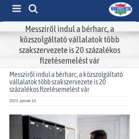
Skip
to
content
Messziről indul a bérharc, a
közszolgáltató vállalatok több
szakszervezete is 20 százalékos
fizetésemelést vár
Messziről indul a bérharc, a közszolgáltató
vállalatok több szakszervezete is 20
százalékos fizetésemelést vár
2023. január 10.
View
Larger
Image