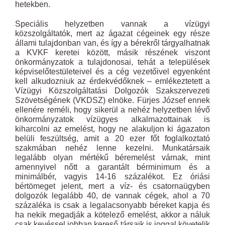
hetekben.
Speciális helyzetben vannak a vízügyi
közszolgáltatók, mert az ágazat cégeinek egy része
állami tulajdonban van, és így a bérekről tárgyalhatnak
a KVKF keretei között, másik részének viszont
önkormányzatok a tulajdonosai, tehát a települések
képviselőtestületeivel és a cég vezetőivel egyenként
kell alkudozniuk az érdekvédőknek – emlékeztetett a
Vízügyi Közszolgáltatási Dolgozók Szakszervezeti
Szövetségének (VKDSZ) elnöke. Fürjes József ennek
ellenére reméli, hogy sikerül a nehéz helyzetben lévő
önkormányzatok vízügyes alkalmazottainak is
kiharcolni az emelést, hogy ne alakuljon ki ágazaton
belüli feszültség, amit a 20 ezer főt foglalkoztató
szakmában nehéz lenne kezelni. Munkatársaik
legalább olyan mértékű béremelést várnak, mint
amennyivel nőtt a garantált bérminimum és a
minimálbér, vagyis 14-16 százalékot. Ez óriási
bértömeget jelent, mert a víz- és csatornaügyben
dolgozók legalább 40, de vannak cégek, ahol a 70
százaléka is csak a legalacsonyabb béreket kapja és
ha nekik megadják a kötelező emelést, akkor a náluk
csak kevéssel jobban kereső társaik is joggal követelik