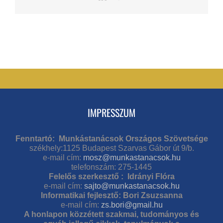
IMPRESSZUM
Fenntartó: Munkástanácsok Országos Szövetsége
székhely:1125 Budapest Szarvas Gábor út 9/b.
e-mail cím:
mosz@munkastanacsok.hu
telefonszám: 275-1445
Felelős szerkesztő : Idrányi Flóra
e-mail cím:
sajto@munkastanacsok.hu
Informatikai fejlesztő: Bori Zsuzsanna
e-mail cím:
zs.bori@gmail.hu
A honlapon közzétett szakmai, tudományos és