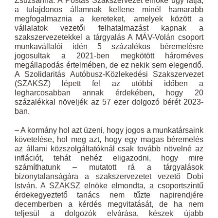
Zsuzsanna. A Postás Szakszervezet elnöke úgy látja,
a tulajdonos államnak kellene minél hamarabb
megfogalmaznia a kereteket, amelyek között a
vállalatok vezetői felhatalmazást kapnak a
szakszervezetekkel a tárgyalás A MÁV-Volán csoport
munkavállalói idén 5 százalékos béremelésre
jogosultak a 2021-ben megkötött hároméves
megállapodás értelmében, de ez nekik sem elegendő.
A Szolidaritás Autóbusz-Közlekedési Szakszervezet
(SZAKSZ) lépett fel az utóbbi időben a
legharcosabban annak érdekében, hogy 20
százalékkal növeljék az 57 ezer dolgozó bérét 2023-
ban.
– A kormány hol azt üzeni, hogy jogos a munkatársaink
követelése, hol meg azt, hogy egy magas béremelés
az állami közszolgáltatóknál csak tovább növelné az
inflációt, tehát nehéz eligazodni, hogy mire
számíthatunk – mutatott rá a tárgyalások
bizonytalanságára a szakszervezetet vezető Dobi
István. A SZAKSZ elnöke elmondta, a csoportszintű
érdekegyeztető tanács nem tűzte napirendjére
decemberben a kérdés megvitatását, de ha nem
teljesül a dolgozók elvárása, készek újabb