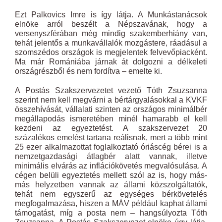
Ezt Palkovics Imre is így látja. A Munkástanácsok
elnöke arról beszélt a Népszavának, hogy a
versenyszférában még mindig szakemberhiány van,
tehát jelentős a munkavállalók mozgástere, ráadásul a
szomszédos országok is megjelentek felvevőpiacként.
Ma már Romániába járnak át dolgozni a délkeleti
országrészből és nem fordítva – emelte ki.
A Postás Szakszervezetet vezető Tóth Zsuzsanna
szerint nem kell megvárni a bértárgyalásokkal a KVKF
összehívását, vállalati szinten az országos minimálbér
megállapodás ismeretében minél hamarabb el kell
kezdeni az egyeztetést. A szakszervezet 20
százalékos emelést tartana reálisnak, mert a több mint
25 ezer alkalmazottat foglalkoztató óriáscég bérei is a
nemzetgazdasági átlagbér alatt vannak, illetve
minimális elvárás az inflációkövetés megvalósulása. A
cégen belüli egyeztetés mellett szól az is, hogy más-
más helyzetben vannak az állami közszolgáltatók,
tehát nem egyszerű az egységes bérkövetelés
megfogalmazása, hiszen a MÁV például kaphat állami
támogatást, míg a posta nem – hangsúlyozta Tóth