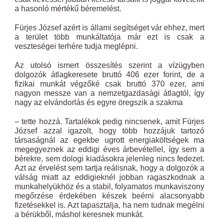
a hasonló mértékű béremelést.
Fürjes József azért is állami segítséget vár ehhez, mert
a terület több munkáltatója már ezt is csak a
veszteségei terhére tudja meglépni.
Az utolsó ismert összesítés szerint a vízügyben
dolgozók átlagkeresete bruttó 406 ezer forint, de a
fizikai munkát végzőké csak bruttó 370 ezer, ami
nagyon messze van a nemzetgazdasági átlagtól, így
nagy az elvándorlás és egyre öregszik a szakma
– tette hozzá. Tartalékok pedig nincsenek, amit Fürjes
József azzal igazolt, hogy több hozzájuk tartozó
társaságnál az egekbe ugrott energiaköltségek ma
megegyeznek az eddigi éves árbevétellel, így sem a
bérekre, sem dologi kiadásokra jelenleg nincs fedezet.
Azt az érvelést sem tartja reálisnak, hogy a dolgozók a
válság miatt az eddigieknél jobban ragaszkodnak a
munkahelyükhöz és a stabil, folyamatos munkaviszony
megőrzése érdekében készek beérni alacsonyabb
fizetésekkel is. Azt tapasztalja, ha nem tudnak megélni
a bérükből, máshol keresnek munkát.