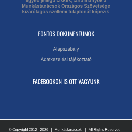
egyéb jellegű cikkek, tanulmányok a
Munkástanácsok Országos Szövetsége
kizárólagos szellemi tulajdonát képezik.
FONTOS DOKUMENTUMOK
Alapszabály
Adatkezelési tájékoztató
FACEBOOKON IS OTT VAGYUNK
© Copyright 2012 -
2026 | Munkástanácsok
| All Rights Reserved