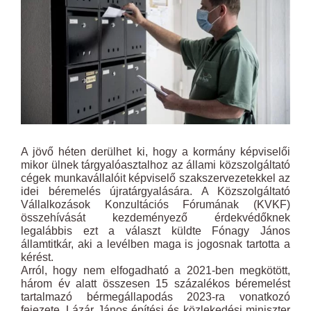
A jövő héten derülhet ki, hogy a kormány képviselői
mikor ülnek tárgyalóasztalhoz az állami közszolgáltató
cégek munkavállalóit képviselő szakszervezetekkel az
idei béremelés újratárgyalására. A Közszolgáltató
Vállalkozások Konzultációs Fórumának (KVKF)
összehívását kezdeményező érdekvédőknek
legalábbis ezt a választ küldte Fónagy János
államtitkár, aki a levélben maga is jogosnak tartotta a
kérést.
Arról, hogy nem elfogadható a 2021-ben megkötött,
három év alatt összesen 15 százalékos béremelést
tartalmazó bérmegállapodás 2023-ra vonatkozó
fejezete, Lázár János építési és közlekedési miniszter