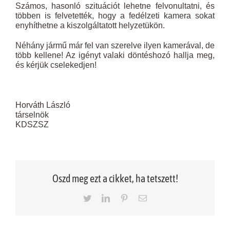
Számos, hasonló szituációt lehetne felvonultatni, és
többen is felvetették, hogy a fedélzeti kamera sokat
enyhíthetne a kiszolgáltatott helyzetükön.
Néhány jármű már fel van szerelve ilyen kamerával, de
több kellene! Az igényt valaki döntéshozó hallja meg,
és kérjük cselekedjen!
Horváth László
társelnök
KDSZSZ
Oszd meg ezt a cikket, ha tetszett!
Twitter
LinkedIn
Pinterest
Email