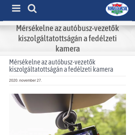
Skip
to
content
Mérsékelne az autóbusz-vezetők
kiszolgáltatottságán a fedélzeti
kamera
Mérsékelne az autóbusz-vezetők
kiszolgáltatottságán a fedélzeti kamera
2020. november 27.
View
Larger
Image