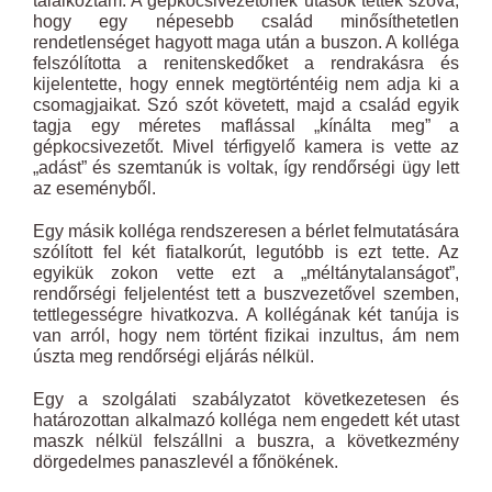
találkoztam. A gépkocsivezetőnek utasok tették szóvá,
hogy egy népesebb család minősíthetetlen
rendetlenséget hagyott maga után a buszon. A kolléga
felszólította a renitenskedőket a rendrakásra és
kijelentette, hogy ennek megtörténtéig nem adja ki a
csomagjaikat. Szó szót követett, majd a család egyik
tagja egy méretes maflással „kínálta meg” a
gépkocsivezetőt. Mivel térfigyelő kamera is vette az
„adást” és szemtanúk is voltak, így rendőrségi ügy lett
az eseményből.
Egy másik kolléga rendszeresen a bérlet felmutatására
szólított fel két fiatalkorút, legutóbb is ezt tette. Az
egyikük zokon vette ezt a „méltánytalanságot”,
rendőrségi feljelentést tett a buszvezetővel szemben,
tettlegességre hivatkozva. A kollégának két tanúja is
van arról, hogy nem történt fizikai inzultus, ám nem
úszta meg rendőrségi eljárás nélkül.
Egy a szolgálati szabályzatot következetesen és
határozottan alkalmazó kolléga nem engedett két utast
maszk nélkül felszállni a buszra, a következmény
dörgedelmes panaszlevél a főnökének.