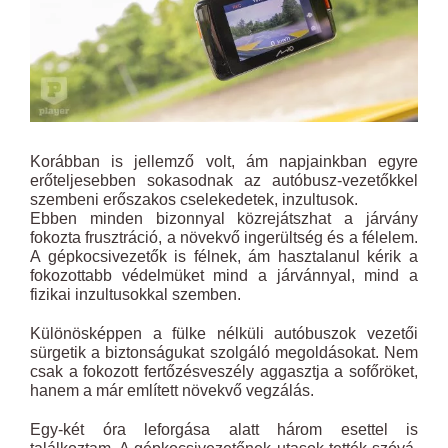
Korábban is jellemző volt, ám napjainkban egyre
erőteljesebben sokasodnak az autóbusz-vezetőkkel
szembeni erőszakos cselekedetek, inzultusok.
Ebben minden bizonnyal közrejátszhat a járvány
fokozta frusztráció, a növekvő ingerültség és a félelem.
A gépkocsivezetők is félnek, ám hasztalanul kérik a
fokozottabb védelmüket mind a járvánnyal, mind a
fizikai inzultusokkal szemben.
Különösképpen a fülke nélküli autóbuszok vezetői
sürgetik a biztonságukat szolgáló megoldásokat. Nem
csak a fokozott fertőzésveszély aggasztja a sofőröket,
hanem a már említett növekvő vegzálás.
Egy-két óra leforgása alatt három esettel is