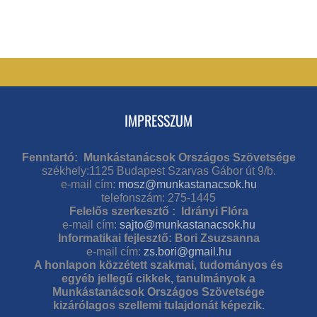
IMPRESSZUM
Fenntartó: Munkástanácsok Országos Szövetsége
székhely:1125 Budapest Szarvas Gábor út 9/b.
e-mail cím:
mosz@munkastanacsok.hu
telefonszám: 275-1445
Felelős szerkesztő : Idrányi Flóra
e-mail cím:
sajto@munkastanacsok.hu
Informatikai fejlesztő: Bori Zsuzsanna
e-mail cím:
zs.bori@gmail.hu
A honlapon közzétett szakmai, tudományos és
egyéb jellegű cikkek, tanulmányok a
Munkástanácsok Országos Szövetsége
kizárólagos szellemi tulajdonát képezik.