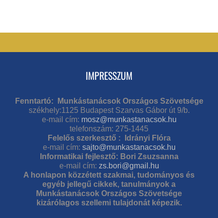
IMPRESSZUM
Fenntartó: Munkástanácsok Országos Szövetsége
székhely:1125 Budapest Szarvas Gábor út 9/b.
e-mail cím:
mosz@munkastanacsok.hu
telefonszám: 275-1445
Felelős szerkesztő : Idrányi Flóra
e-mail cím:
sajto@munkastanacsok.hu
Informatikai fejlesztő: Bori Zsuzsanna
e-mail cím:
zs.bori@gmail.hu
A honlapon közzétett szakmai, tudományos és
egyéb jellegű cikkek, tanulmányok a
Munkástanácsok Országos Szövetsége
kizárólagos szellemi tulajdonát képezik.