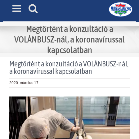
Skip
to
content
Megtörtént a konzultáció a
VOLÁNBUSZ-nál, a koronavírussal
kapcsolatban
Megtörtént a konzultáció a VOLÁNBUSZ-nál,
a koronavírussal kapcsolatban
2020. március 17.
View
Larger
Image