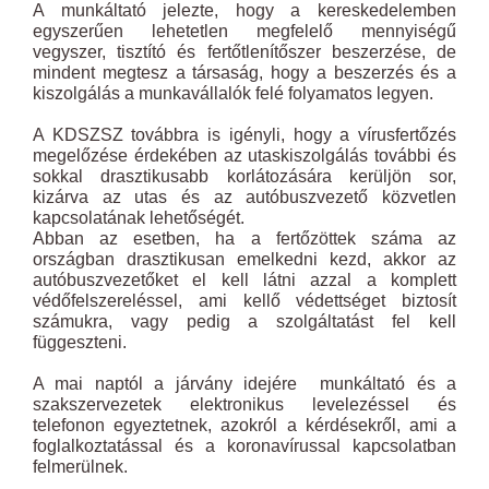
A munkáltató jelezte, hogy a kereskedelemben
egyszerűen lehetetlen megfelelő mennyiségű
vegyszer, tisztító és fertőtlenítőszer beszerzése, de
mindent megtesz a társaság, hogy a beszerzés és a
kiszolgálás a munkavállalók felé folyamatos legyen.
A KDSZSZ továbbra is igényli, hogy a vírusfertőzés
megelőzése érdekében az utaskiszolgálás további és
sokkal drasztikusabb korlátozására kerüljön sor,
kizárva az utas és az autóbuszvezető közvetlen
kapcsolatának lehetőségét.
Abban az esetben, ha a fertőzöttek száma az
országban drasztikusan emelkedni kezd, akkor az
autóbuszvezetőket el kell látni azzal a komplett
védőfelszereléssel, ami kellő védettséget biztosít
számukra, vagy pedig a szolgáltatást fel kell
függeszteni.
A mai naptól a járvány idejére munkáltató és a
szakszervezetek elektronikus levelezéssel és
telefonon egyeztetnek, azokról a kérdésekről, ami a
foglalkoztatással és a koronavírussal kapcsolatban
felmerülnek.