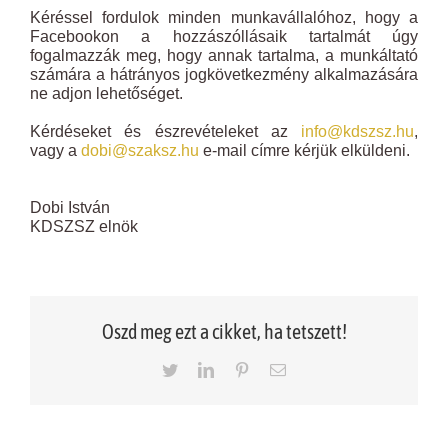
Kéréssel fordulok minden munkavállalóhoz, hogy a
Facebookon a hozzászóllásaik tartalmát úgy
fogalmazzák meg, hogy annak tartalma, a munkáltató
számára a hátrányos jogkövetkezmény alkalmazására
ne adjon lehetőséget.
Kérdéseket és észrevételeket az
info@kdszsz.hu
,
vagy a
dobi@szaksz.hu
e-mail címre kérjük elküldeni.
Dobi István
KDSZSZ elnök
Oszd meg ezt a cikket, ha tetszett!
Twitter
LinkedIn
Pinterest
Email