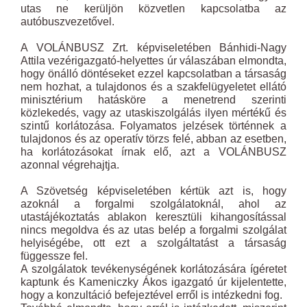
utas ne kerüljön közvetlen kapcsolatba az
autóbuszvezetővel.
A VOLÁNBUSZ Zrt. képviseletében Bánhidi-Nagy
Attila vezérigazgató-helyettes úr válaszában elmondta,
hogy önálló döntéseket ezzel kapcsolatban a társaság
nem hozhat, a tulajdonos és a szakfelügyeletet ellátó
minisztérium hatásköre a menetrend szerinti
közlekedés, vagy az utaskiszolgálás ilyen mértékű és
szintű korlátozása. Folyamatos jelzések történnek a
tulajdonos és az operatív törzs felé, abban az esetben,
ha korlátozásokat írnak elő, azt a VOLÁNBUSZ
azonnal végrehajtja.
A Szövetség képviseletében kértük azt is, hogy
azoknál a forgalmi szolgálatoknál, ahol az
utastájékoztatás ablakon keresztüli kihangosítással
nincs megoldva és az utas belép a forgalmi szolgálat
helyiségébe, ott ezt a szolgáltatást a társaság
függessze fel.
A szolgálatok tevékenységének korlátozására ígéretet
kaptunk és Kameniczky Ákos igazgató úr kijelentette,
hogy a konzultáció befejeztével erről is intézkedni fog.