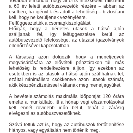
Továbbá elmondta, hogy arról is intézkedett, miszerint
a 60 év feletti autóbuszvezetők részére – abban az
esetben, ha igénylik és adott a lehetőség – biztosítani
kell, hogy ne kerüljenek vezénylésre.
Felfüggesztették a csomagkiszolgálást.
Előírják, hogy a bérletes utasok a hátsó ajtón
szálljanak fel, így felfüggesztésre kerül az
autóbuszvezető felelőssége, az utazási igazolványok
ellenőrzésével kapcsolatban.
A társaság azon dolgozik, hogy a menetjegyek
megvásárlására az elővételi pénztárakon túl, más
lehetőség is rendelkezésre álljon, így ezekben az
esetekben is az utasok a hátsó ajtón szállhatnak fel,
ezáltal minimálisra csökkentve azon utasok számát,
akik készpénzfizetéssel váltanák meg menetjegyüket.
A bevételelszámolás maximális időpontját 120 órára
emelte a munkáltató, itt a hónap végi elszámolásokat
kell ennél rövidebb időn belül, tehát a zárásig
elvégezni az autóbuszvezetőknek.
Szóvá tettük azt is, hogy az autóbuszok fertőtlenítése
hiányos, vagy egyáltalán nem történik meg.