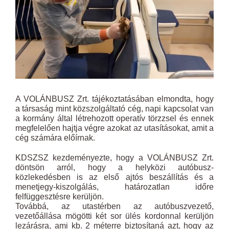
A VOLÁNBUSZ Zrt. tájékoztatásában elmondta, hogy
a társaság mint közszolgáltató cég, napi kapcsolat van
a kormány által létrehozott operatív törzzsel és ennek
megfelelően hajtja végre azokat az utasításokat, amit a
cég számára előírnak.
KDSZSZ kezdeményezte, hogy a VOLÁNBUSZ Zrt.
döntsön arról, hogy a helyközi autóbusz-
közlekedésben is az első ajtós beszállítás és a
menetjegy-kiszolgálás, határozatlan időre
felfüggesztésre kerüljön.
Továbbá, az utastérben az autóbuszvezető,
vezetőállása mögötti két sor ülés kordonnal kerüljön
lezárásra, ami kb. 2 méterre biztosítaná azt, hogy az