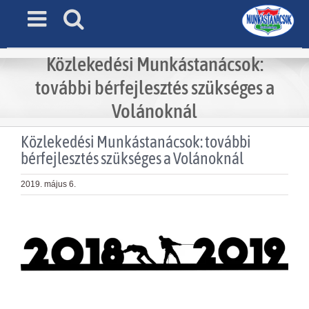
Skip
to
content
Közlekedési Munkástanácsok:
további bérfejlesztés szükséges a
Volánoknál
Közlekedési Munkástanácsok: további
bérfejlesztés szükséges a Volánoknál
2019. május 6.
View
Larger
Image