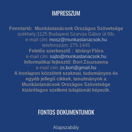
IMPRESSZUM
Fenntartó: Munkástanácsok Országos Szövetsége
székhely:1125 Budapest Szarvas Gábor út 9/b.
e-mail cím:
mosz@munkastanacsok.hu
telefonszám: 275-1445
Felelős szerkesztő : Idrányi Flóra
e-mail cím:
sajto@munkastanacsok.hu
Informatikai fejlesztő: Bori Zsuzsanna
e-mail cím:
zs.bori@gmail.hu
A honlapon közzétett szakmai, tudományos és
egyéb jellegű cikkek, tanulmányok a
Munkástanácsok Országos Szövetsége
kizárólagos szellemi tulajdonát képezik.
FONTOS DOKUMENTUMOK
Alapszabály