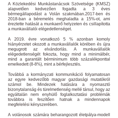
A Közlekedési Munkástanácsok Szövetsége (KMSZ)
alapvetően kedvezően fogadta a 3 éves
bérmegállapodást a Volán szakmában.2017-ben és
2018-ban a béremelés meghaladta a 15%-ot, ami
éreztette hatását a munkaerő helyzeten és csillapította
a munkavállalói elégedetlenséget.
A 2019. évre vonatkozó 5 % azonban komoly
hiányérzetet okozott a munkavállalók körében és újra
megugrott az elvándorlás. A munkavállalók
elégedetlenségét fokozta, hogy mind a minimálbér,
mind a garantált bérminimum több százalékponttal
emelkedett (8-8%), mint a bérfejlesztés.
Továbbá a kormányzati kommunikáció folyamatosan
az egyre kedvezőbb magyar gazdasági mutatókról
számol be. Mindezek hatására a nyomasztó
bizonytalanság és türelmetlenség mellé társul, hogy az
egyáltalán nem enyhülő foglalkoztatási problémák
továbbra is feszítően hatnak a mindennapok
megfelelési kényszerében.
A volánosok számára beharangozott életpálya-modell