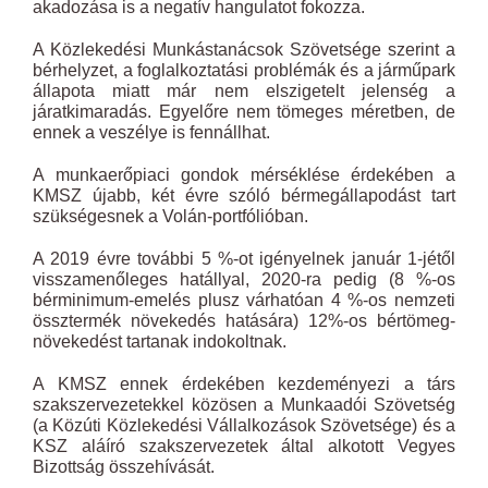
akadozása is a negatív hangulatot fokozza.
A Közlekedési Munkástanácsok Szövetsége szerint a
bérhelyzet, a foglalkoztatási problémák és a járműpark
állapota miatt már nem elszigetelt jelenség a
járatkimaradás. Egyelőre nem tömeges méretben, de
ennek a veszélye is fennállhat.
A munkaerőpiaci gondok mérséklése érdekében a
KMSZ újabb, két évre szóló bérmegállapodást tart
szükségesnek a Volán-portfólióban.
A 2019 évre további 5 %-ot igényelnek január 1-jétől
visszamenőleges hatállyal, 2020-ra pedig (8 %-os
bérminimum-emelés plusz várhatóan 4 %-os nemzeti
össztermék növekedés hatására) 12%-os bértömeg-
növekedést tartanak indokoltnak.
A KMSZ ennek érdekében kezdeményezi a társ
szakszervezetekkel közösen a Munkaadói Szövetség
(a Közúti Közlekedési Vállalkozások Szövetsége) és a
KSZ aláíró szakszervezetek által alkotott Vegyes
Bizottság összehívását.