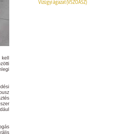
Vízügyi ágazat (VSZOÁSZ)
 kell
zötti
nlegi
edési
nbusz
sztés
dszer
ldául
fogás
rális