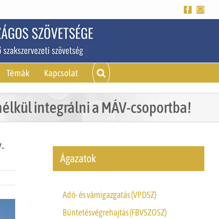
Facebook
Emai
Témák
Kapcsolat
nélkül integrálni a MÁV-csoportba!
V-
Ágazatok
Adó- és vámigazgatás (VPDSZ)
Büntetésvégrehajtás (FBVSZOSZ)