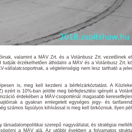
óinak, valamint a MÁV Zrt. és a Volánbusz Zrt. vezetőinek el
 tudják érzékelhetően áthidalni a MÁV és a Volánbusz Zrt. kö
vállalatcsoportnak, a végtelenségig nem lesz tartható a jele
épesen is, meg kell kezdeni a bérfelzárkóztatást. A Közlek
ezért is 10%-ban jelölte meg bérfejlesztési igényét a Volá
monizáció érdekében a MÁV-csoporténál magasabb keresetfejle
hajtóinak a gyakran emlegetett egységes jegy- és tarifaren
g számos fajsúlyos kihívással is meg kell birkózniuk. Ilyen pé
társadalompolitikai szerepű nagyvállalat, és stratégiai mellé
esöpörni a MÁV alá. Az utóbbi években a folyamatos struktu