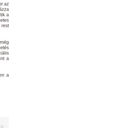
or az
ázza
tik a
zetes
 rest
 még
zetés
iális
int a
en a
erest
Email