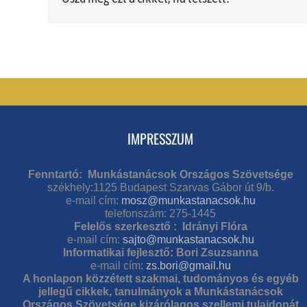
IMPRESSZUM
Fenntartó: Munkástanácsok Országos Szövetsége
székhely:1125 Budapest Szarvas Gábor út 9/b.
e-mail cím:
mosz@munkastanacsok.hu
telefonszám: 275-1445
Felelős szerkesztő : Idrányi Flóra
e-mail cím:
sajto@munkastanacsok.hu
Informatikai fejlesztő: Bori Zsuzsanna
e-mail cím:
zs.bori@gmail.hu
A honlapon közzétett szakmai, tudományos és egyéb
jellegű cikkek, tanulmányok a Munkástanácsok
Országos Szövetsége kizárólagos szellemi tulajdonát