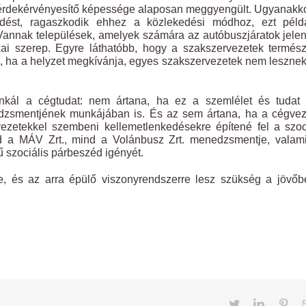
, érdekérvényesítő képessége alaposan meggyengült. Ugyanakk
dést, ragaszkodik ehhez a közlekedési módhoz, ezt péld
 Vannak települések, amelyek számára az autóbuszjáratok jelen
tikai szerep. Egyre láthatóbb, hogy a szakszervezetek termés
, ha a helyzet megkívánja, egyes szakszervezetek nem lesznek
nkál a cégtudat: nem ártana, ha ez a szemlélet és tudat
edzsmentjének munkájában is. És az sem ártana, ha a cégve
zetekkel szembeni kellemetlenkedésekre építené fel a szoc
nd a MÁV Zrt., mind a Volánbusz Zrt. menedzsmentje, valam
ű szociális párbeszéd igényét.
, és az arra épülő viszonyrendszerre lesz szükség a jövőb
Twitter
LinkedIn
Pint