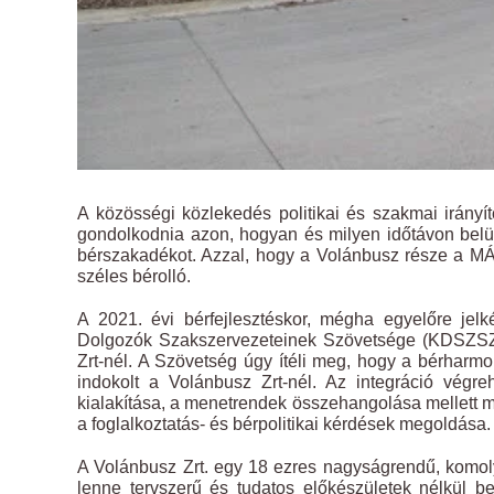
A közösségi közlekedés politikai és szakmai irányít
gondolkodnia azon, hogyan és milyen időtávon belül
bérszakadékot. Azzal, hogy a Volánbusz része a MÁV-
széles bérolló.
A 2021. évi bérfejlesztéskor, mégha egyelőre jelk
Dolgozók Szakszervezeteinek Szövetsége (KDSZSZ) 
Zrt-nél. A Szövetség úgy ítéli meg, hogy a bérhar
indokolt a Volánbusz Zrt-nél. Az integráció végre
kialakítása, a menetrendek összehangolása mellett mé
a foglalkoztatás- és bérpolitikai kérdések megoldása.
A Volánbusz Zrt. egy 18 ezres nagyságrendű, komoly 
lenne tervszerű és tudatos előkészületek nélkül b