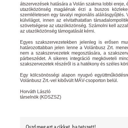
átszervezések hatására a Volán szakma lobbi ereje
utazóközönség magáénak érzi a buszos közleke
szemléletesen egy tavalyi regionális aláírásgyűjtés.
külvilágot, innen az elvitathatatlan társadalompoli
szövetségese az utazóközönség. Számolni kell azzal
az utazóközönség támogatását kérni.
Egyes szakszervezetekben jelenleg is erősen mu
határozottabban jelen lenne a Volánbusz Zrt. men
nem a szakszervezetek megosztására, a szakszerve
párbeszédet. A sikeres integráció megköveteli mi
szakszervezetek részéről is a hatékony és széles kör
Egy kölcsönösségi alapon nyugvó együttműködésre
Volánbusz Zrt.-vel kibővült MÁV-csoporton belül.
Horváth László
társelnök (KDSZSZ)
Oszd meg ezt a cikket, ha tetszett!