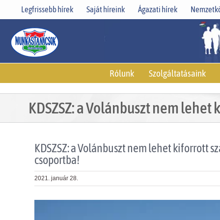
Skip
Legfrissebb hírek
Saját híreink
Ágazati hírek
Nemzetkö
to
content
Rólunk
Szolgáltatásaink
KDSZSZ: a Volánbuszt nem lehet ki
KDSZSZ: a Volánbuszt nem lehet kiforrott s
csoportba!
2021. január 28.
View
Larger