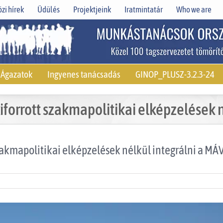
zi hírek
Üdülés
Projektjeink
Iratmintatár
Who we are
Ágazatok
Ingyenes tanácsadás
GINOP_PLUSZ-3.2.3-24
forrott szakmapolitikai elképzelések 
zakmapolitikai elképzelések nélkül integrálni a MÁ