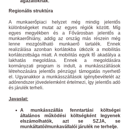
ágazatoknak.
Regionális struktúra
A munkaerőpiaci helyzet még mindig jelentős
különbségeket mutat az egyes régiók között. Míg
egyes megyékben és a Fővárosban jelentős a
munkaerőhiány, addig az ország más részein még
lenne mozgósítható munkaerő tartalék. Ennek
realizálása azonban korlátokba ütközik a mobilitás
korlátozottsága miatt. A mobilitás egyik fő akadálya a
lakhatás megoldása. Ennek a megoldására
kormányzati program is indult, a munkásszállások
létrehozására jelentős pénzügyi támogatás nyerhető
el. Ugyanakkor a munkásszállások igénybevételét az
adórendszer jövedelemként értelmezi, így jelentős adó
és járulék terheli.
Javaslat:
A munkásszállás fenntartási költségei
általános működési költségként legyenek
elszámolhatók, azt se SZJA, se
munkáltatói/munkavállalói járulék ne terhelje.