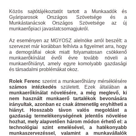
Közös sajtótájékoztatót tartott a Munkaadók és
Gyáriparosok Országos Szövetsége és a
Munkástanácsok Országos Szövetsége az új
munkaerőpiaci javaslatcsomagjukról.
Az eseményen az MGYOSZ alelnöke arról beszélt: a
szervezet már korábban felhívta a figyelmet arra, hogy
a demográfiai okok miatt folyamatosan csökkenő
munkaerőkínálat évről évre tovább növeli a
munkaerőhiányt, amely egyre komolyabb gazdasági
és társadalmi problémákat okoz.
Rolek Ferenc
szerint a munkaerőhiány mérséklésére
számos intézkedés
született. Ezek általában
a
munkaerőkínálat növelésére, a még meglevő, ki
nem használt munkaerő tartalékok bevonására
irányultak, azonban ez csak átmenetilg enyhítheti a
hiányt. Hosszabb távon valós megoldást a
gazdaság termelékenységének jelentős növelése
hozhat, mely alapvetően három módon érhető el:
a
technológiai szint emelésével, a hatékonyabb
munkaszervezéssel, valamint a munkavállalók