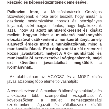
készség és képességszintjének emelésével.
Palkovics Imre,
a Munkástanácsok Országos
Szövetségének elnöke arról beszélt, hogy miután a
gazdaság modernizálása hosszú és pénzigényes
folyamat, ezért nagyon fontos, hogy foglalkozzunk
azzal, hogy
az adott munkaerőkereslet és kínálat
mellett, hogyan lehet a munkaerő hatékonyabb
elosztásával csökkenteni a munkaerőhiányt, amely
alapvető érdeke mind a munkáltatóknak, mind a
munkavállalóknak. Erre dolgozottki a két szervezet
közös javaslatokat, melyet A VKF munkáltatói és
munkavállalói szervezeteivel véglegesítenek, majd
ezt követően javaslataikat megküldik a
Kormánynak.
.
Az alábbiakban az MGYOSZ és a MOSZ közös
javaslatcsomag főbb elemeit olvashatják:
A rendelkezésre álló munkaerő állomány struktúrája és
allokációja több szempontból vizsgálható. A
következőkben a területi, nemzetgazdasági
szektoronkénti, ágazati és vállalkozások közötti