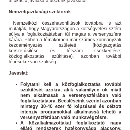
allokáció javítására teszünk javaslatot.
Nemzetgazdasági szektorok
Nemzetközi összehasonlítások továbbra is azt
mutatják, hogy Magyarországon a költségvetési szféra
súlya a foglalkoztatásban túl magas a versenyszféra
kárára. Ebben a témakörben már számos kormányzati
kezdeményezés született (közigazgatás
korszerűsítése és létszám csökkentése,
közfoglalkoztatás szűkítése), azonban további
lépésekre van szükség.
Javaslat:
Folytatni kell a közfoglalkoztatás további
szűkítését azokra, akik valamilyen ok miatt
nem alkalmasak a versenyszférában való
foglalkoztatásra. Becsléseink szerint azonban
mintegy 30-40 ezer fő képzéssel és célzott
intenzív programokkal alkalmassá tehető a
versenyszférában való munkavégzésre.
A közalkalmazottakat foglalkoztató nagy
ellátó rendszerek hatékonysága alacsony.