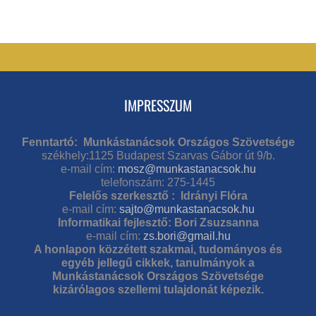
IMPRESSZUM
Fenntartó: Munkástanácsok Országos Szövetsége
székhely:1125 Budapest Szarvas Gábor út 9/b.
e-mail cím:
mosz@munkastanacsok.hu
telefonszám: 275-1445
Felelős szerkesztő : Idrányi Flóra
e-mail cím:
sajto@munkastanacsok.hu
Informatikai fejlesztő: Bori Zsuzsanna
e-mail cím:
zs.bori@gmail.hu
A honlapon közzétett szakmai, tudományos és
egyéb jellegű cikkek, tanulmányok a
Munkástanácsok Országos Szövetsége
kizárólagos szellemi tulajdonát képezik.