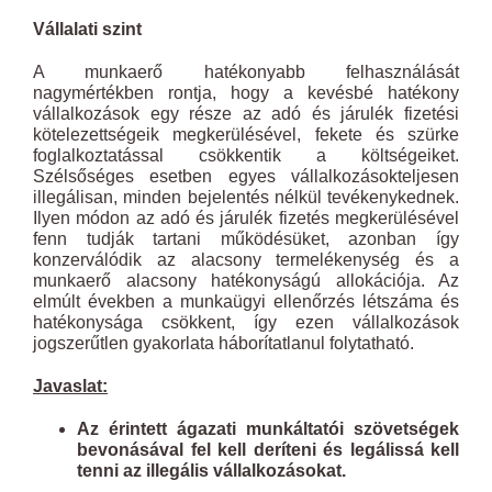
Vállalati szint
A munkaerő hatékonyabb felhasználását
nagymértékben rontja, hogy a kevésbé hatékony
vállalkozások egy része az adó és járulék fizetési
kötelezettségeik megkerülésével, fekete és szürke
foglalkoztatással csökkentik a költségeiket.
Szélsőséges esetben egyes vállalkozásokteljesen
illegálisan, minden bejelentés nélkül tevékenykednek.
Ilyen módon az adó és járulék fizetés megkerülésével
fenn tudják tartani működésüket, azonban így
konzerválódik az alacsony termelékenység és a
munkaerő alacsony hatékonyságú allokációja. Az
elmúlt években a munkaügyi ellenőrzés létszáma és
hatékonysága csökkent, így ezen vállalkozások
jogszerűtlen gyakorlata háborítatlanul folytatható.
Javaslat:
Az érintett ágazati munkáltatói szövetségek
bevonásával fel kell deríteni és legálissá kell
tenni az illegális vállalkozásokat.