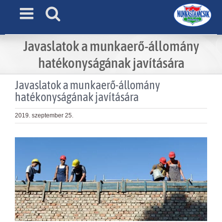
Skip
to
content
Javaslatok a munkaerő-állomány
hatékonyságának javítására
Javaslatok a munkaerő-állomány
hatékonyságának javítására
2019. szeptember 25.
View
Larger
Image