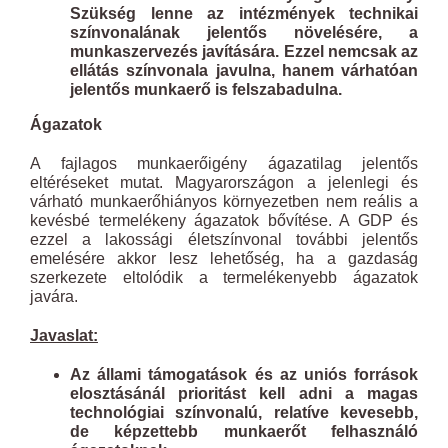
Szükség lenne az intézmények technikai
színvonalának jelentős növelésére, a
munkaszervezés javítására. Ezzel nemcsak az
ellátás színvonala javulna, hanem várhatóan
jelentős munkaerő is felszabadulna.
Ágazatok
A fajlagos munkaerőigény ágazatilag jelentős
eltéréseket mutat. Magyarországon a jelenlegi és
várható munkaerőhiányos környezetben nem reális a
kevésbé termelékeny ágazatok bővítése. A GDP és
ezzel a lakossági életszínvonal további jelentős
emelésére akkor lesz lehetőség, ha a gazdaság
szerkezete eltolódik a termelékenyebb ágazatok
javára.
Javaslat:
Az állami támogatások és az uniós források
elosztásánál prioritást kell adni a magas
technológiai színvonalú, relatíve kevesebb,
de képzettebb munkaerőt felhasználó