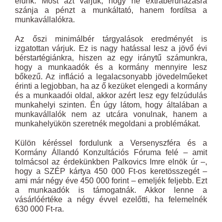
élünk. Most azt várjuk, hogy ne extraberuházásra
szánja a pénzt a munkáltató, hanem fordítsa a
munkavállalókra.
Az őszi minimálbér tárgyalások eredményét is
izgatottan várjuk. Ez is nagy hatással lesz a jövő évi
bérstartégiánkra, hiszen az egy iránytű számunkra,
hogy a munkaadók és a kormány mennyire lesz
bőkezű. Az infláció a legalacsonyabb jövedelműeket
érinti a legjobban, ha az ő kezüket elengedi a kormány
és a munkaadói oldal, akkor azért lesz egy felzúdulás
munkahelyi szinten. Én úgy látom, hogy általában a
munkavállalók nem az utcára vonulnak, hanem a
munkahelyükön szeretnék megoldani a problémákat.
Külön kéréssel fordulunk a Versenyszféra és a
Kormány Állandó Konzultációs Fóruma felé – amit
tolmácsol az érdekünkben Palkovics Imre elnök úr –,
hogy a SZÉP kártya 450 000 Ft-os keretösszegét –
ami már négy éve 450 000 forint – emeljék feljebb. Ezt
a munkaadók is támogatnák. Akkor lenne a
vásárlóértéke a négy évvel ezelőtti, ha felemelnék
630 000 Ft-ra.