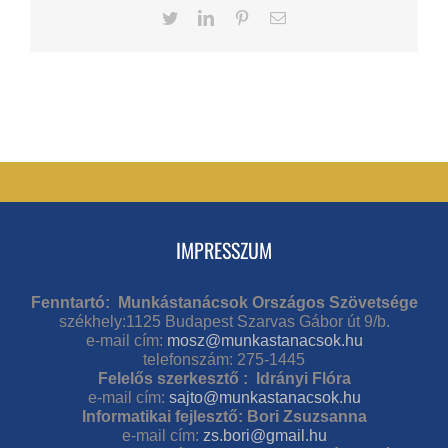
Twitter
LinkedIn
Pinterest
Email
IMPRESSZUM
Fenntartó: Munkástanácsok Országos Szövetsége
székhely:1125 Budapest Szarvas Gábor út 9/b.
e-mail cím:
mosz@munkastanacsok.hu
telefonszám: 275-1445
Felelős szerkesztő : Idrányi Flóra
e-mail cím:
sajto@munkastanacsok.hu
Informatikai fejlesztő: Bori Zsuzsanna
e-mail cím:
zs.bori@gmail.hu