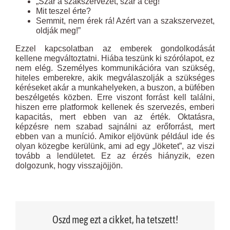
„Szar a szakszervezet, szar a cég!
Mit teszel érte?
Semmit, nem érek rá! Azért van a szakszervezet,
oldják meg!”
Ezzel kapcsolatban az emberek gondolkodását
kellene megváltoztatni. Hiába teszünk ki szórólapot, ez
nem elég. Személyes kommunikációra van szükség,
hiteles emberekre, akik megválaszolják a szükséges
kéréseket akár a munkahelyeken, a buszon, a büfében
beszélgetés közben. Erre viszont forrást kell találni,
hiszen erre platformok kellenek és szervezés, emberi
kapacitás, mert ebben van az érték. Oktatásra,
képzésre nem szabad sajnálni az erőforrást, mert
ebben van a muníció. Amikor eljövünk például ide és
olyan közegbe kerülünk, ami ad egy „löketet”, az viszi
tovább a lendületet. Ez az érzés hiányzik, ezen
dolgozunk, hogy visszajöjjön.
Oszd meg ezt a cikket, ha tetszett!