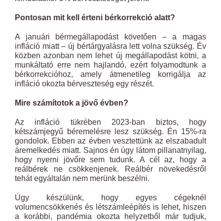
Pontosan mit kell érteni bérkorrekció alatt?
A januári bérmegállapodást követően – a magas
infláció miatt – új bértárgyalásra lett volna szükség. Év
közben azonban nem lehet új megállapodást kötni, a
munkáltató erre nem hajlandó, ezért folyamodtunk a
bérkorrekcióhoz, amely átmenetileg korrigálja az
infláció okozta bérveszteség egy részét.
Mire számítotok a jövő évben?
Az infláció tükrében 2023-ban biztos, hogy
kétszámjegyű béremelésre lesz szükség. Én 15%-ra
gondolok. Ebben az évben vesztettünk az elszabadult
áremelkedés miatt. Sajnos én úgy látom pillanatnyilag,
hogy nyerni jövőre sem tudunk. A cél az, hogy a
reálbérek ne csökkenjenek. Reálbér növekedésről
tehát egyáltalán nem merünk beszélni.
Úgy készülünk, hogy egyes cégeknél
volumencsökkenés és létszámleépítés is lehet, hiszen
a korábbi, pandémia okozta helyzetből már tudjuk,