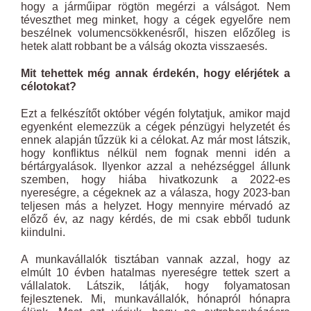
hogy a járműipar rögtön megérzi a válságot. Nem
téveszthet meg minket, hogy a cégek egyelőre nem
beszélnek volumencsökkenésről, hiszen előzőleg is
hetek alatt robbant be a válság okozta visszaesés.
Mit tehettek még annak érdekén, hogy elérjétek a
célotokat?
Ezt a felkészítőt október végén folytatjuk, amikor majd
egyenként elemezzük a cégek pénzügyi helyzetét és
ennek alapján tűzzük ki a célokat. Az már most látszik,
hogy konfliktus nélkül nem fognak menni idén a
bértárgyalások. Ilyenkor azzal a nehézséggel állunk
szemben, hogy hiába hivatkozunk a 2022-es
nyereségre, a cégeknek az a válasza, hogy 2023-ban
teljesen más a helyzet. Hogy mennyire mérvadó az
előző év, az nagy kérdés, de mi csak ebből tudunk
kiindulni.
A munkavállalók tisztában vannak azzal, hogy az
elmúlt 10 évben hatalmas nyereségre tettek szert a
vállalatok. Látszik, látják, hogy folyamatosan
fejlesztenek. Mi, munkavállalók, hónapról hónapra