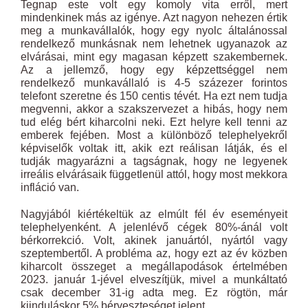
Tegnap este volt egy komoly vita erről, mert
mindenkinek más az igénye. Azt nagyon nehezen értik
meg a munkavállalók, hogy egy nyolc általánossal
rendelkező munkásnak nem lehetnek ugyanazok az
elvárásai, mint egy magasan képzett szakembernek.
Az a jellemző, hogy egy képzettséggel nem
rendelkező munkavállaló is 4-5 százezer forintos
telefont szeretne és 150 centis tévét. Ha ezt nem tudja
megvenni, akkor a szakszervezet a hibás, hogy nem
tud elég bért kiharcolni neki. Ezt helyre kell tenni az
emberek fejében. Most a különböző telephelyekről
képviselők voltak itt, akik ezt reálisan látják, és el
tudják magyarázni a tagságnak, hogy ne legyenek
irreális elvárásaik függetlenül attól, hogy most mekkora
infláció van.
Nagyjából kiértékeltük az elmúlt fél év eseményeit
telephelyenként. A jelenlévő cégek 80%-ánál volt
bérkorrekció. Volt, akinek januártól, nyártól vagy
szeptembertől. A probléma az, hogy ezt az év közben
kiharcolt összeget a megállapodások értelmében
2023. január 1-jével elveszítjük, mivel a munkáltató
csak december 31-ig adta meg. Ez rögtön, már
kiinduláskor 5% bérveszteséget jelent.