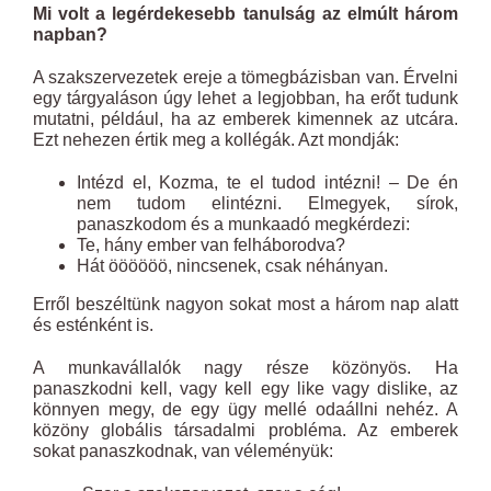
Mi volt a legérdekesebb tanulság az elmúlt három
napban?
A szakszervezetek ereje a tömegbázisban van. Érvelni
egy tárgyaláson úgy lehet a legjobban, ha erőt tudunk
mutatni, például, ha az emberek kimennek az utcára.
Ezt nehezen értik meg a kollégák. Azt mondják:
Intézd el, Kozma, te el tudod intézni! – De én
nem tudom elintézni. Elmegyek, sírok,
panaszkodom és a munkaadó megkérdezi:
Te, hány ember van felháborodva?
Hát öööööö, nincsenek, csak néhányan.
Erről beszéltünk nagyon sokat most a három nap alatt
és esténként is.
A munkavállalók nagy része közönyös. Ha
panaszkodni kell, vagy kell egy like vagy dislike, az
könnyen megy, de egy ügy mellé odaállni nehéz. A
közöny globális társadalmi probléma. Az emberek
sokat panaszkodnak, van véleményük: