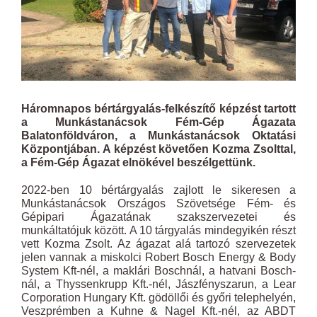
Háromnapos bértárgyalás-felkészítő képzést tartott
a Munkástanácsok Fém-Gép Ágazata
Balatonföldváron, a Munkástanácsok Oktatási
Központjában. A képzést követően Kozma Zsolttal,
a Fém-Gép Ágazat elnökével beszélgettünk.
2022-ben 10 bértárgyalás zajlott le sikeresen a
Munkástanácsok Országos Szövetsége Fém- és
Gépipari Ágazatának szakszervezetei és
munkáltatójuk között. A 10 tárgyalás mindegyikén részt
vett Kozma Zsolt. Az ágazat alá tartozó szervezetek
jelen vannak a miskolci Robert Bosch Energy & Body
System Kft-nél, a maklári Boschnál, a hatvani Bosch-
nál, a Thyssenkrupp Kft.-nél, Jászfényszarun, a Lear
Corporation Hungary Kft. gödöllői és győri telephelyén,
Veszprémben a Kuhne & Nagel Kft.-nél, az ABDT