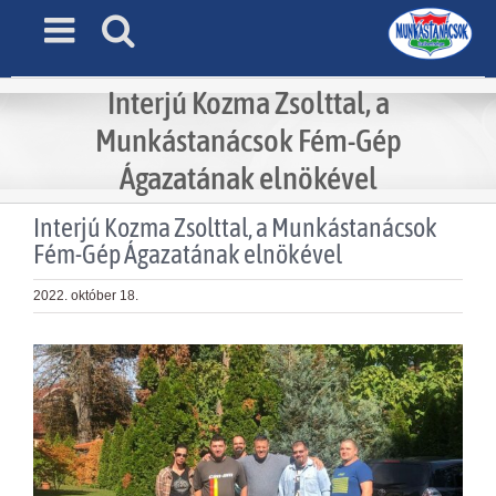
Skip
to
content
Interjú Kozma Zsolttal, a
Munkástanácsok Fém-Gép
Ágazatának elnökével
Interjú Kozma Zsolttal, a Munkástanácsok
Fém-Gép Ágazatának elnökével
2022. október 18.
View
Larger
Image