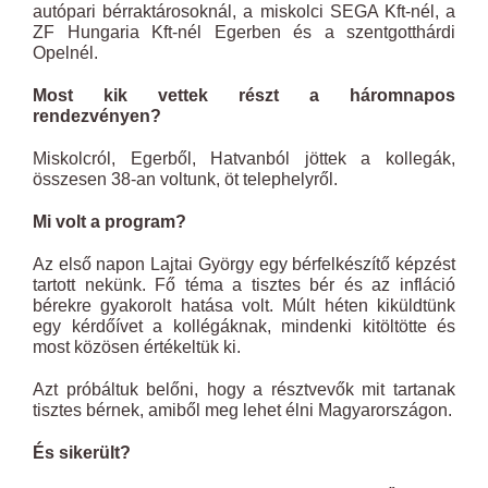
autópari bérraktárosoknál, a miskolci SEGA Kft-nél, a
ZF Hungaria Kft-nél Egerben és a szentgotthárdi
Opelnél.
Most kik vettek részt a háromnapos
rendezvényen?
Miskolcról, Egerből, Hatvanból jöttek a kollegák,
összesen 38-an voltunk, öt telephelyről.
Mi volt a program?
Az első napon Lajtai György egy bérfelkészítő képzést
tartott nekünk. Fő téma a tisztes bér és az infláció
bérekre gyakorolt hatása volt. Múlt héten kiküldtünk
egy kérdőívet a kollégáknak, mindenki kitöltötte és
most közösen értékeltük ki.
Azt próbáltuk belőni, hogy a résztvevők mit tartanak
tisztes bérnek, amiből meg lehet élni Magyarországon.
És sikerült?