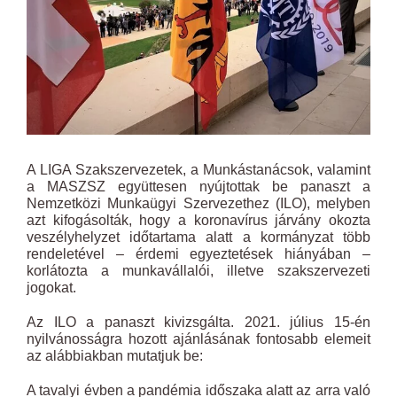
A LIGA Szakszervezetek, a Munkástanácsok, valamint
a MASZSZ együttesen nyújtottak be panaszt a
Nemzetközi Munkaügyi Szervezethez (ILO), melyben
azt kifogásolták, hogy a koronavírus járvány okozta
veszélyhelyzet időtartama alatt a kormányzat több
rendeletével – érdemi egyeztetések hiányában –
korlátozta a munkavállalói, illetve szakszervezeti
jogokat.
Az ILO a panaszt kivizsgálta. 2021. július 15-én
nyilvánosságra hozott ajánlásának fontosabb elemeit
az alábbiakban mutatjuk be:
A tavalyi évben a pandémia időszaka alatt az arra való