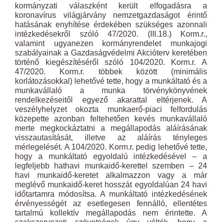
kormányzati válaszként került elfogadásra a
koronavírus világjárvány nemzetgazdaságot érintő
hatásának enyhítése érdekében szükséges azonnali
intézkedésekről szóló 47/2020. (III.18.) Korm.r.,
valamint ugyanezen kormányrendelet munkajogi
szabályainak a Gazdaságvédelmi Akcióterv keretében
történő kiegészítéséről szóló 104/2020. Korm.r. A
47/2020. Korm.r. többek között (minimális
korlátozásokkal) lehetővé tette, hogy a munkáltató és a
munkavállaló a munka törvénykönyvének
rendelkezéseitől egyező akarattal eltérjenek. A
veszélyhelyzet okozta munkaerő-piaci felfordulás
közepette azonban feltehetően kevés munkavállaló
merte megkockáztatni a megállapodás aláírásának
visszautasítását, illetve az aláírás tényleges
mérlegelését. A 104/2020. Korm.r. pedig lehetővé tette,
hogy a munkáltató egyoldalú intézkedésével – a
legfeljebb hathavi munkaidő-kerettel szemben – 24
havi munkaidő-keretet alkalmazzon vagy a már
meglévő munkaidő-keret hosszát egyoldalúan 24 havi
időtartamra módosítsa. A munkáltató intézkedésének
érvényességét az esetlegesen fennálló, ellentétes
tartalmú kollektív megállapodás nem érintette. A