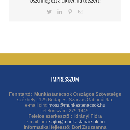
Oszd meg ezt a cikket, ha tetszett!
Twitter
LinkedIn
Pinterest
Email
IMPRESSZUM
Fenntartó: Munkástanácsok Országos Szövetsége
székhely:1125 Budapest Szarvas Gábor út 9/b.
e-mail cím:
mosz@munkastanacsok.hu
telefonszám: 275-1445
Felelős szerkesztő : Idrányi Flóra
e-mail cím:
sajto@munkastanacsok.hu
Informatikai fejlesztő: Bori Zsuzsanna