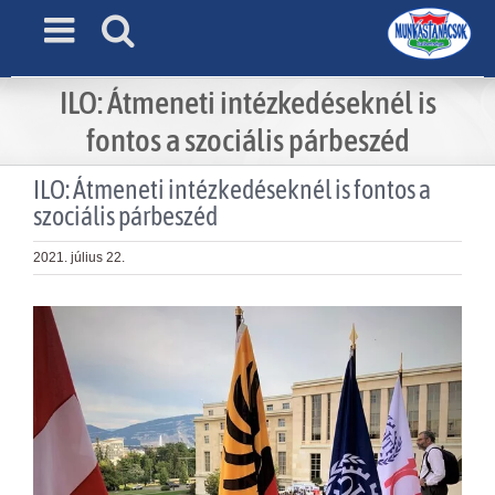
Skip
to
content
ILO: Átmeneti intézkedéseknél is
fontos a szociális párbeszéd
ILO: Átmeneti intézkedéseknél is fontos a
szociális párbeszéd
2021. július 22.
View
Larger
Image