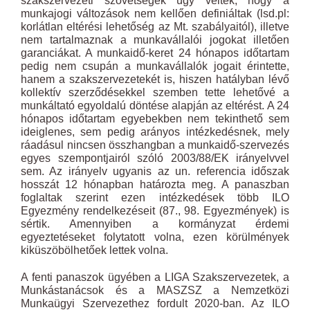
szakszervezeti szövetségek úgy vélték, hogy a
munkajogi változások nem kellően definiáltak (lsd.pl:
korlátlan eltérési lehetőség az Mt. szabályaitól), illetve
nem tartalmaznak a munkavállalói jogokat illetően
garanciákat. A munkaidő-keret 24 hónapos időtartam
pedig nem csupán a munkavállalók jogait érintette,
hanem a szakszervezetekét is, hiszen hatályban lévő
kollektív szerződésekkel szemben tette lehetővé a
munkáltató egyoldalú döntése alapján az eltérést. A 24
hónapos időtartam egyebekben nem tekinthető sem
ideiglenes, sem pedig arányos intézkedésnek, mely
ráadásul nincsen összhangban a munkaidő-szervezés
egyes szempontjairól szóló 2003/88/EK irányelvvel
sem. Az irányelv ugyanis az un. referencia időszak
hosszát 12 hónapban határozta meg. A panaszban
foglaltak szerint ezen intézkedések több ILO
Egyezmény rendelkezéseit (87., 98. Egyezmények) is
sértik. Amennyiben a kormányzat érdemi
egyeztetéseket folytatott volna, ezen körülmények
kiküszöbölhetőek lettek volna.
A fenti panaszok ügyében a LIGA Szakszervezetek, a
Munkástanácsok és a MASZSZ a Nemzetközi
Munkaügyi Szervezethez fordult 2020-ban. Az ILO