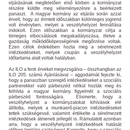
eljárásának megfelelően első körben a kormányzat
részére küldte meg véleményezésre a beérkezett
panaszt. A magyar kormány az eljárás során azzal
érvelt, hogy az érintett időszakban különleges jogrend
volt érvényben, melyet a veszélyhelyzet fennállása
indokolt. Ezen időszakban a kormányzat célja a
tömeges elbocsátások megakadályozása, illetve a
gazdaság működőképességének megőrzése voltak.
Ezen célok érdekében hozta meg a sérelmezett
intézkedéseket, melyek csupán a veszélyhelyzet
időtartama alatt voltak hatályban.
Az ILO a fenti érveket megvizsgálva – összhangban az
ILO 205. számú Ajánlásával – aggodalmát fejezte ki,
hogy a panaszban szereplő intézkedéseket a szociális
partnerekkel való párbeszéd nélkül hozták meg és
felhívta a magyar kormány figyelmét a szociális
párbeszéd fontosságára. Elismerte, hogy a
veszélyhelyzet a kormányzatokat kihívások elé
állította, melyek a munkaerő-piacon intézkedéseket
tettek szükségessé, valamint értékelte a sérelmezett
intézkedések átmeneti jellegét is. Rámutatott azonban
arra, hogy a veszélyhelyzeti intézkedések hatását
időben limitálni szükséges! Kiemelte, hogy a szociális