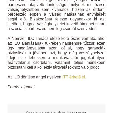
párbeszéd alapvető fontosságú, melynek mellőzése
válsághelyzetben sem kívánatos, hiszen az érdemi
párbeszéd éppen a válság hatásainak enyhítését
segíti elő. Bizakodását fejezte ugyanakkor ki azt
illetően, hogy a válsághelyzetet követő átmenet során
a szociális párbeszéd nem fog csorbát szenvedni.
A Nemzeti ILO Tanács ülése kora őszre várható, ahol
az ILO ajánlásának tükrében napirendre tűzzük ezen
ügy megtárgyalását azon céllal, hogy garanciák
biztosítsák a jövőben azt, hogy még veszélyhelyzet
idején se lehessen a munkavállalói jogokat ilyen
aránytalanul csorbítani, valamint teljes mértékben
biztosítani kell a kollektív tárgyalásokhoz való jogot.
Az ILO döntése angol nyelven
ITT érhető el.
Forrás: Liganet