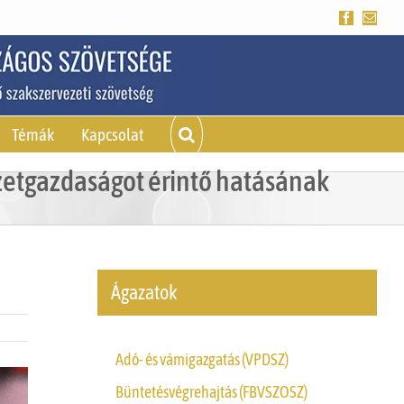
Facebook
Emai
Témák
Kapcsolat
zetgazdaságot érintő hatásának
Ágazatok
Adó- és vámigazgatás (VPDSZ)
Büntetésvégrehajtás (FBVSZOSZ)