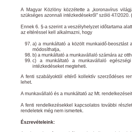
A Magyar Közlöny közzétette a „koronavírus világ
szükséges azonnali intézkedésekről” szóló 47/2020. (I
Ennek 6. §-a szerint a veszélyhelyzet időtartama ala
az eltéréssel kell alkalmazni, hogy
a) a munkáltató a közölt munkaidő-beosztást az
módosíthatja,
b) a munkáltató a munkavállaló számára az ott
c) a munkáltató a munkavállaló egészségi
intézkedéseket megteheti.
A fenti szabályoktól eltérő kollektív szerződéses r
lehet.
A munkavállaló és a munkáltató az Mt. rendelkezései
A fenti rendelkezésekkel kapcsolatos további rész
rendeletek még nem ismertek.
Észrevételeink: