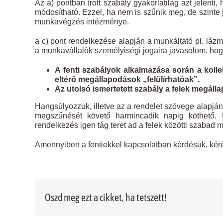
Az a) pontban írott szabály gyakorlatilag azt jelenti
módosítható. Ezzel, ha nem is szűnik meg, de szinte j
munkavégzés intézménye.
a c) pont rendelkezése alapján a munkáltató pl. láz
a munkavállalók személyiségi jogaira javasolom, hog
A fenti szabályok alkalmazása során a kollek
eltérő megállapodások „felülírhatóak”.
Az utolsó ismertetett szabály a felek megáll
Hangsúlyozzuk, illetve az a rendelet szövege alapján
megszűnését követő harmincadik napig köthető. U
rendelkezés igen tág teret ad a felek közötti szabad
Amennyiben a fentiekkel kapcsolatban kérdésük, kér
Oszd meg ezt a cikket, ha tetszett!