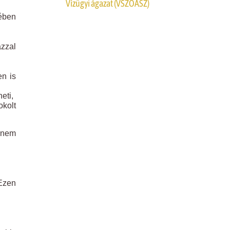
Vízügyi ágazat (VSZOÁSZ)
ében
azzal
en is
eti,
kolt
i nem
 Ezen