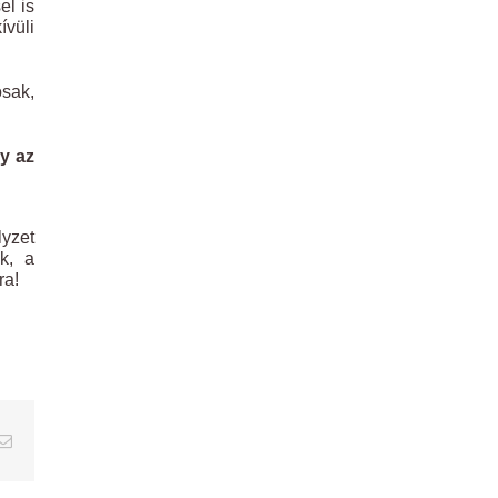
el is
ívüli
osak,
gy az
lyzet
k, a
ra!
erest
Email