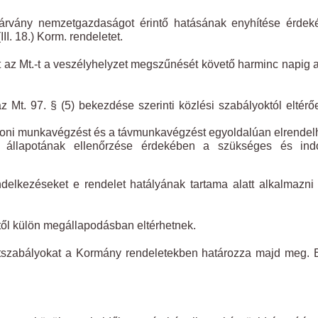
járvány nemzetgazdaságot érintő hatásának enyhítése érdek
II. 18.) Korm. rendeletet.
tt az Mt.-t a veszélyhelyzet megszűnését követő harminc napig 
 Mt. 97. § (5) bekezdése szerinti közlési szabályoktól eltérő
honi munkavégzést és a távmunkavégzést egyoldalúan elrendelh
 állapotának ellenőrzése érdekében a szükséges és indo
endelkezéseket e rendelet hatályának tartama alatt alkalmazn
től külön megállapodásban eltérhetnek.
letszabályokat a Kormány rendeletekben határozza majd meg.