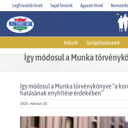
Skip
Legfrissebb hírek
Saját híreink
Ágazati hírek
Nemzetkö
to
content
Rólunk
Szolgáltatásaink
Így módosul a Munka törvénykö
Így módosul a Munka törvénykönyve “a kor
hatásának enyhítése érdekében”
2020. március 20.
View
Larger