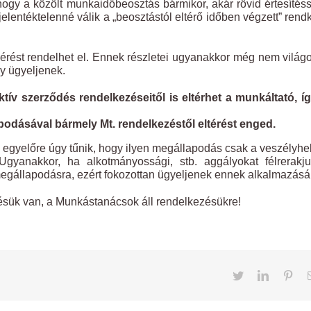
, hogy a közölt munkaidőbeosztás bármikor, akár rövid értesítéss
elentéktelenné válik a „beosztástól eltérő időben végzett” rendk
mérést rendelhet el. Ennek részletei ugyanakkor még nem világ
y ügyeljenek.
tív szerződés rendelkezéseitől is eltérhet a munkáltató, í
apodásával bármely Mt. rendelkezéstől eltérést enged.
 egyelőre úgy tűnik, hogy ilyen megállapodás csak a veszélyhe
gyanakkor, ha alkotmányossági, stb. aggályokat félrerakju
 megállapodásra, ezért fokozottan ügyeljenek ennek alkalmazásá
ésük van, a Munkástanácsok áll rendelkezésükre!
Twitter
LinkedIn
Pint