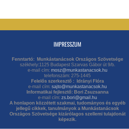
IMPRESSZUM
Fenntartó: Munkástanácsok Országos Szövetsége
székhely:1125 Budapest Szarvas Gábor út 9/b.
e-mail cím:
mosz@munkastanacsok.hu
telefonszám: 275-1445
Felelős szerkesztő : Idrányi Flóra
e-mail cím:
sajto@munkastanacsok.hu
Informatikai fejlesztő: Bori Zsuzsanna
e-mail cím:
zs.bori@gmail.hu
A honlapon közzétett szakmai, tudományos és egyéb
jellegű cikkek, tanulmányok a Munkástanácsok
Országos Szövetsége kizárólagos szellemi tulajdonát
képezik.