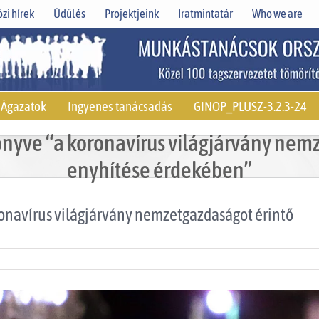
zi hírek
Üdülés
Projektjeink
Iratmintatár
Who we are
Ágazatok
Ingyenes tanácsadás
GINOP_PLUSZ-3.2.3-24
nyve “a koronavírus világjárvány nem
enyhítése érdekében”
onavírus világjárvány nemzetgazdaságot érintő