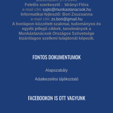
Felelős szerkesztő : Idrányi Flóra
e-mail cím:
sajto@munkastanacsok.hu
Informatikai fejlesztő: Bori Zsuzsanna
e-mail cím:
zs.bori@gmail.hu
A honlapon közzétett szakmai, tudományos és
egyéb jellegű cikkek, tanulmányok a
Munkástanácsok Országos Szövetsége
kizárólagos szellemi tulajdonát képezik.
FONTOS DOKUMENTUMOK
Alapszabály
Adatkezelési tájékoztató
FACEBOOKON IS OTT VAGYUNK