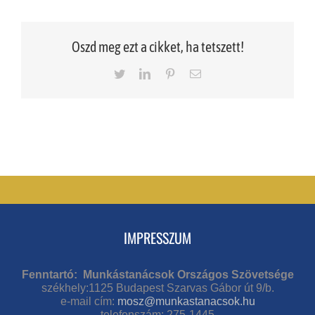
Oszd meg ezt a cikket, ha tetszett!
Twitter
LinkedIn
Pinterest
Email
IMPRESSZUM
Fenntartó: Munkástanácsok Országos Szövetsége
székhely:1125 Budapest Szarvas Gábor út 9/b.
e-mail cím:
mosz@munkastanacsok.hu
telefonszám: 275-1445