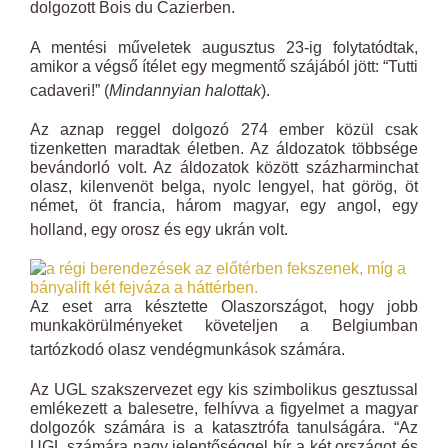
dolgozott Bois du Cazierben.
A mentési műveletek augusztus 23-ig folytatódtak,
amikor a végső ítélet egy megmentő szájából jött: “Tutti
cadaveri!” (
Mindannyian halottak
).
Az aznap reggel dolgozó 274 ember közül csak
tizenketten maradtak életben. Az áldozatok többsége
bevándorló volt. Az áldozatok között százharminchat
olasz, kilenvenöt belga, nyolc lengyel, hat görög, öt
német, öt francia, három magyar, egy angol, egy
holland, egy orosz és egy ukrán volt.
Az eset arra késztette Olaszországot, hogy jobb
munkakörülményeket követeljen a Belgiumban
tartózkodó olasz vendégmunkások számára.
Az UGL szakszervezet egy kis szimbolikus gesztussal
emlékezett a balesetre, felhívva a figyelmet a magyar
dolgozók számára is a katasztrófa tanulságára. “Az
UGL számára nagy jelentőséggel bír a két országot és