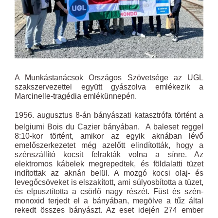
A Munkástanácsok Országos Szövetsége az UGL
szakszervezettel együtt gyászolva emlékezik a
Marcinelle-tragédia emlékünnepén.
1956. augusztus 8-án bányászati katasztrófa történt a
belgiumi Bois du Cazier bányában.
A baleset reggel
8:10-kor történt, amikor az egyik aknában lévő
emelőszerkezetet még azelőtt elindították, hogy a
szénszállító kocsit felrakták volna a sínre. Az
elektromos kábelek megrepedtek, és földalatti tüzet
indítottak az aknán belül. A mozgó kocsi olaj- és
levegőcsöveket is elszakított, ami súlyosbította a tüzet,
és elpusztította a csörlő nagy részét. Füst és szén-
monoxid terjedt el a bányában, megölve a tűz által
rekedt összes bányászt. Az eset idején 274 ember