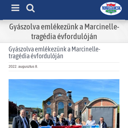
Skip
to
content
Gyászolva emlékezünk a Marcinelle-
tragédia évfordulóján
Gyászolva emlékezünk a Marcinelle-
tragédia évfordulóján
2022. augusztus 8.
View
Larger
Image