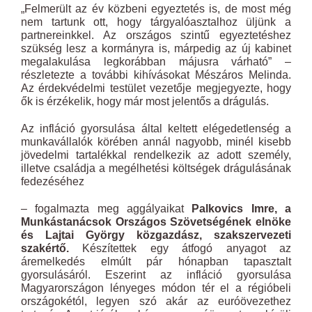
„Felmerült az év közbeni egyeztetés is, de most még
nem tartunk ott, hogy tárgyalóasztalhoz üljünk a
partnereinkkel. Az országos szintű egyeztetéshez
szükség lesz a kormányra is, márpedig az új kabinet
megalakulása legkorábban májusra várható” –
részletezte a további kihívásokat Mészáros Melinda.
Az érdekvédelmi testület vezetője megjegyezte, hogy
ők is érzékelik, hogy már most jelentős a drágulás.
Az infláció gyorsulása által keltett elégedetlenség a
munkavállalók körében annál nagyobb, minél kisebb
jövedelmi tartalékkal rendelkezik az adott személy,
illetve családja a megélhetési költségek drágulásának
fedezéséhez
– fogalmazta meg aggályaikat
Palkovics Imre, a
Munkástanácsok Országos Szövetségének elnöke
és Lajtai György közgazdász, szakszervezeti
szakértő.
Készítettek egy átfogó anyagot az
áremelkedés elmúlt pár hónapban tapasztalt
gyorsulásáról. Eszerint az infláció gyorsulása
Magyarországon lényeges módon tér el a régióbeli
országokétól, legyen szó akár az euróövezethez