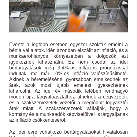
Évente a legtöbb esetben egyszer szokták emelni a
bért a vállalatok. Idén azonban elszállt az infláció, és a
munkaerőhiányos környezetben a dolgozók ezt
igyekeznek kihasználni. Ez nem csoda: az idei
bértárgyalások még 3-4%-os inflációs prognózissal
indultak, ma már 10%-os infláció valószínűsíthető.
Akinek a béremelésénél gyorsabban emelkednek az
árak, azok most újabb emelést igyekezhetnek
kiharcolni. Az idei év második felében rendhagyó
módon újra tárgyalóasztalhoz ülhetnek a cégvezetők
és a szakszervezetek vezetői a meglódult fogyasztói
árak miatt. A szakszervezetek vállalják, hogy a
kormány és a munkaadók képviselőivel is tárgyaljanak
az infláció csökkentéséről.
Az idei évre vonatkozó bértárgyalásokat hivatalosan