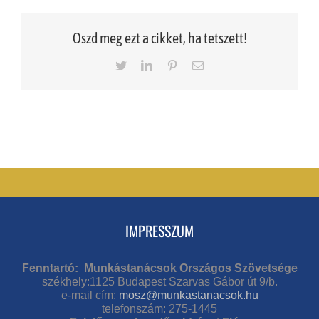
Oszd meg ezt a cikket, ha tetszett!
Twitter
LinkedIn
Pinterest
Email
IMPRESSZUM
Fenntartó: Munkástanácsok Országos Szövetsége
székhely:1125 Budapest Szarvas Gábor út 9/b.
e-mail cím:
mosz@munkastanacsok.hu
telefonszám: 275-1445