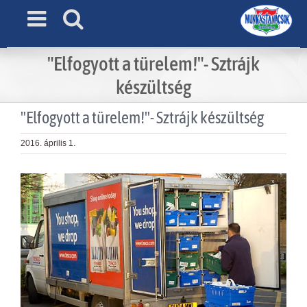
Skip
to
content
"Elfogyott a türelem!"- Sztrájk
készültség
"Elfogyott a türelem!"- Sztrájk készültség
2016. április 1.
View
Larger
Image