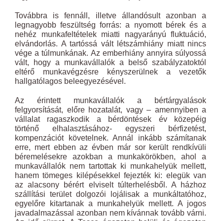
Továbbra is fennáll, illetve állandósult azonban a
legnagyobb feszültség forrás: a nyomott bérek és a
nehéz munkafeltételek miatti nagyarányú fluktuáció,
elvándorlás. A tartóssá vált létszámhiány miatt nincs
vége a túlmunkának. Az emberhiány annyira súlyossá
vált, hogy a munkavállalók a belső szabályzatoktól
eltérő munkavégzésre kényszerülnek a vezetők
hallgatólagos beleegyezésével.
Az érintett munkavállalók a bértárgyalások
felgyorsítását, előre hozatalát, vagy – amennyiben a
vállalat ragaszkodik a bérdöntések év közepéig
történő elhalasztásához- egyszeri bérfizetést,
kompenzációt követelnek. Annál inkább számítanak
erre, mert ebben az évben már sor került rendkívüli
béremelésekre azokban a munkakörökben, ahol a
munkavállalók nem tartottak ki munkahelyük mellett,
hanem tömeges kilépésekkel fejezték ki: elegük van
az alacsony bérért elviselt túlterhelésből. A házhoz
szállítási terület dolgozói lojálisak a munkáltatóhoz,
egyelőre kitartanak a munkahelyük mellett. A jogos
javadalmazással azonban nem kívánnak tovább várni.