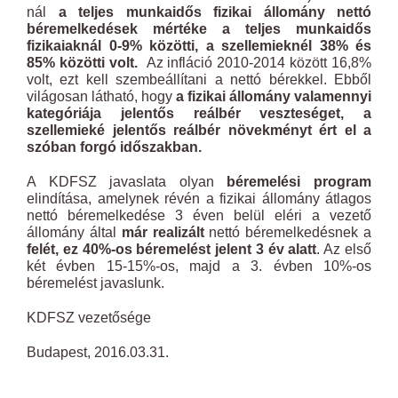
nál
a teljes munkaidős fizikai állomány
nettó
béremelkedések mértéke a teljes munkaidős
fizikaiaknál 0-9% közötti, a szellemieknél 38% és
85% közötti volt.
Az infláció 2010-2014 között 16,8%
volt, ezt kell szembeállítani a nettó bérekkel. Ebből
világosan látható, hogy
a fizikai állomány valamennyi
kategóriája jelentős reálbér veszteséget, a
szellemieké jelentős reálbér növekményt ért el a
szóban forgó időszakban.
A KDFSZ javaslata olyan
béremelési program
elindítása, amelynek révén a fizikai állomány átlagos
nettó béremelkedése 3 éven belül eléri a vezető
állomány által
már realizált
nettó béremelkedésnek a
felét, ez 40%-os béremelést jelent 3 év alatt
. Az első
két évben 15-15%-os, majd a 3. évben 10%-os
béremelést javaslunk.
KDFSZ vezetősége
Budapest, 2016.03.31.