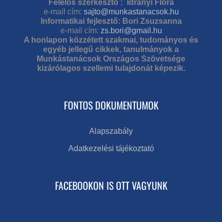
Felelős szerkesztő : Idrányi Flóra
e-mail cím:
sajto@munkastanacsok.hu
Informatikai fejlesztő: Bori Zsuzsanna
e-mail cím:
zs.bori@gmail.hu
A honlapon közzétett szakmai, tudományos és
egyéb jellegű cikkek, tanulmányok a
Munkástanácsok Országos Szövetsége
kizárólagos szellemi tulajdonát képezik.
FONTOS DOKUMENTUMOK
Alapszabály
Adatkezelési tájékoztató
FACEBOOKON IS OTT VAGYUNK