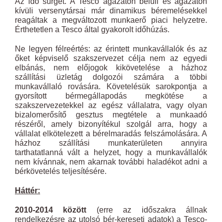
Az idő sürget. A Tesco ágazaton belüli és ágazaton
kívüli versenytársai már dinamikus béremelésekkel
reagáltak a megváltozott munkaerő piaci helyzetre.
Érthetetlen a Tesco által gyakorolt időhúzás.
Ne legyen félreértés: az érintett munkavállalók és az
őket képviselő szakszervezet célja nem az egyedi
elbánás, nem előjogok kikövetelése a házhoz
szállítási üzletág dolgozói számára a többi
munkavállaló rovására. Követelésük sarokpontja a
gyorsított bérmegállapodás megkötése a
szakszervezetekkel az egész vállalatra, vagy olyan
bizalomerősítő gesztus megtétele a munkaadó
részéről, amely bizonyítékul szolgál arra, hogy a
vállalat elkötelezett a bérelmaradás felszámolására. A
házhoz szállítási munkaterületen annyira
tarthatatlanná vált a helyzet, hogy a munkavállalók
nem kívánnak, nem akarnak további haladékot adni a
bérkövetelés teljesítésére.
Háttér:
2010-2014 között
(erre az időszakra állnak
rendelkezésre az utolsó bér-kereseti adatok) a Tesco-