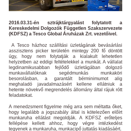
2016.03.31-én sztrájktárgyalást folytatott a
Kereskedelmi Dolgozók Független Szakszervezete
(KDFSZ) a Tesco Global Áruházak Zrt. vezetőivel.
A Tesco házhoz szállítási üzletágának bevásárlási
asszisztens picker területén mintegy 200 fő döntött
úgy, hogy nem folytatják a kialakult lehetetlen
helyzetben az eddigi feltételekkel a munkát. A vállalat
legdinamikusabban fejlődő üzletágában dolgozó
munkavállalóknak segédmunkás munkaköri
besorolásban, a garantált bérminimumot alig
meghaladó javadalmazásért kellene ellátniuk a
hetente növekvő megrendelés állomány által rájuk rótt
feladatokat.
A menedzsment figyelme még arra sem méltatta őket,
hogy legalább a jogszabály által is kötelezően előírt
munkaruha ellátást megoldják. A KDFSZ erőteljes
fellépése kellett ahhoz, hogy végre intézkedést
tegyenek a munkaruha, munkacipő juttatás kiadásáért.