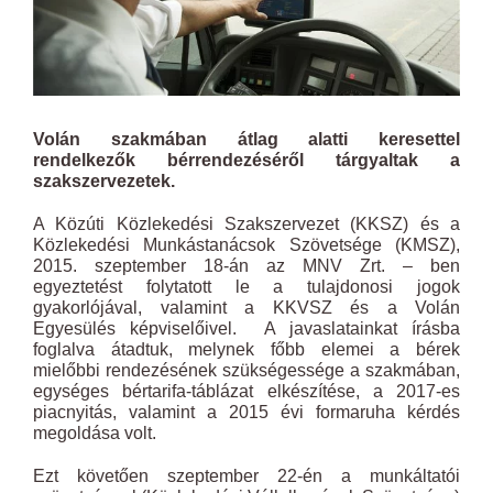
Volán szakmában átlag alatti keresettel
rendelkezők bérrendezéséről tárgyaltak a
szakszervezetek.
A Közúti Közlekedési Szakszervezet (KKSZ) és a
Közlekedési Munkástanácsok Szövetsége (KMSZ),
2015. szeptember 18-án az MNV Zrt. – ben
egyeztetést folytatott le a tulajdonosi jogok
gyakorlójával, valamint a KKVSZ és a Volán
Egyesülés képviselőivel. A javaslatainkat írásba
foglalva átadtuk, melynek főbb elemei a bérek
mielőbbi rendezésének szükségessége a szakmában,
egységes bértarifa-táblázat elkészítése, a 2017-es
piacnyitás, valamint a 2015 évi formaruha kérdés
megoldása volt.
Ezt követően szeptember 22-én a munkáltatói