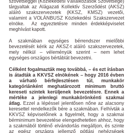
szövetséggel (Közlekedési Vállalkozások Szövetsége)
tárgyaltak az Alágazati Kollektív Szerződést (AKSZ)
aláíró szakszervezetek (KKSZ, KMSZ) vezetői,
valamint a VOLÁNBUSZ Közlekedési Szakszervezet
elnöke. Az egyeztetésre minden érdekképviselet
meghívást kapott.
A szakmában egységes bérrendszer mielőbbi
bevezetését kérik az AKSZ-t aláíró szakszervezetek,
mely nélkül – véleményük szerint – nem lehet
egységes országos bértáblát bevezetni.
Célként fogalmazták meg továbbá, – és ezt írásban
is átadták a KKVSZ elnökének – hogy 2016 évben
a várható bérfejlesztésen túl, munkakör
kategóriánként meghatározott minimum bruttó
kereseti szintek kerüljenek bevezetésre. Ennek a
mértéke a jelenlegi munkakörönkénti szakmai
átlag.
Ezzel a lépéssel jelentősen nőne az alacsony
keresettel rendelkezők bére a szakmában. Felhívták a
KKVSZ képviselőinek a figyelmét, hogy a szakmai
bérminimum bevezetése elengedhetetlen ahhoz, hogy
a szakmából történő elvándorlás megálljon, és szinte
az egész országra jellemző pótlási nehézségek