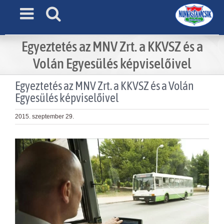
Skip
to
content
Egyeztetés az MNV Zrt. a KKVSZ és a
Volán Egyesülés képviselőivel
Egyeztetés az MNV Zrt. a KKVSZ és a Volán
Egyesülés képviselőivel
2015. szeptember 29.
View
Larger
Image