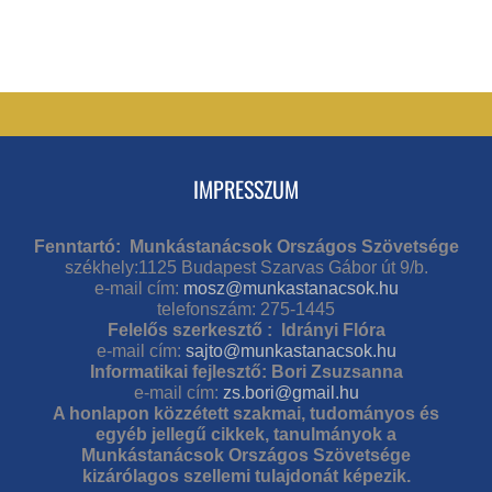
IMPRESSZUM
Fenntartó: Munkástanácsok Országos Szövetsége
székhely:1125 Budapest Szarvas Gábor út 9/b.
e-mail cím:
mosz@munkastanacsok.hu
telefonszám: 275-1445
Felelős szerkesztő : Idrányi Flóra
e-mail cím:
sajto@munkastanacsok.hu
Informatikai fejlesztő: Bori Zsuzsanna
e-mail cím:
zs.bori@gmail.hu
A honlapon közzétett szakmai, tudományos és
egyéb jellegű cikkek, tanulmányok a
Munkástanácsok Országos Szövetsége
kizárólagos szellemi tulajdonát képezik.