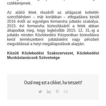
csökkenjenek.
Az aláíró felek részéről az allágazati kollektív
szerződésben – már korábban – elfogadásra került
2016 évtől az egységes formaruha juttatás szabálya.
2015. évi formaruha biztosításáról a felek abban
állapodtak meg, hogy legkésőbb 2015. 12. 31.-ig a
juttatás minden Közlekedési Központban biztosításra
kerül természetbeni juttatásként vagy pénzbeli
megváltással a helyi megállapodások alapján.
Közúti Közlekedési Szakszervezet, Közlekedési
Munkástanácsok Szövetsége
Oszd meg ezt a cikket, ha tetszett!
Twitter
LinkedIn
Pinterest
Email