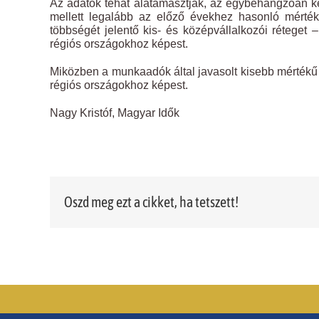
Az adatok tehát alátámasztják, az egybehangzóan ke
mellett legalább az előző évekhez hasonló mértékű
többségét jelentő kis- és középvállalkozói réteget
régiós országokhoz képest.
Miközben a munkaadók által javasolt kisebb mértékű
régiós országokhoz képest.
Nagy Kristóf, Magyar Idők
Oszd meg ezt a cikket, ha tetszett!