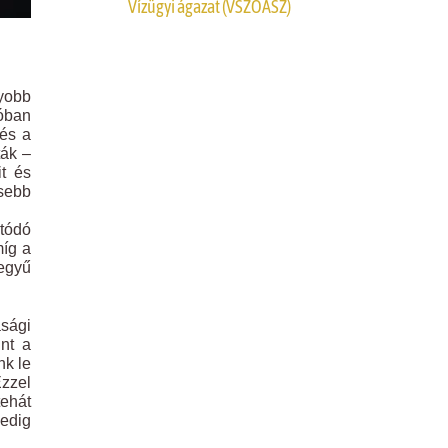
Vízügyi ágazat (VSZOÁSZ)
gyobb
lóban
 és a
ták –
it és
sebb
atódó
míg a
egyű
asági
int a
nk le
Ezzel
tehát
pedig