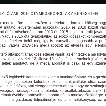
LLALÓ, AMIT 2010 ÓTA MEGSPÓROLTAK A KERESETÉN
 munkaerőre – jellemzően a bérekre – fordított költség na
at mutatói egyértelműen igazolják, 2016 és 2018 között va
ott érték növekedése, ám 2013 és 2015 között a profit javára
. Vagyis 2016 óta gyakorlatilag az előző időszakot kompenzál
adott értéken belül még így is arányaiban magasabb a prof
lag, vagyis 2019-ben megalapozott az elvárás egy jelentő
rő álláspontjának közeledését várják az érintettek a ma folyt
 szakszervezetek 13, illetve 15 százalékkal emelnék jövőre, 
tettek ajánlatot, de a megállapodást is csak az egy számj
elező legkisebb kereseteket, kitart a munkaerőhiány, és a gazd
k mégis jelentősen különböznek: a munkavállalói oldal szer
t is felsrófolja, ami elengedhetetlen ahhoz, hogy ne szakadju
isegrádi országokban is jelentős keresetfelzárkózás zajlik. 
 elmúlt években arányaiban jobban nőtt a munkaerőköltségre, 
zeg, mint a gazdaság teljesítménye és a termelékenység, ez 