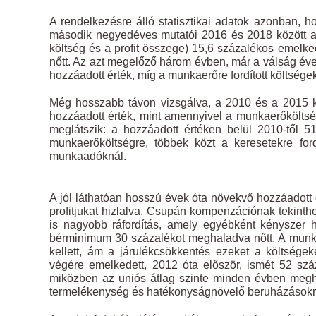
A rendelkezésre álló statisztikai adatok azonban, h
második negyedéves mutatói 2016 és 2018 között a v
költség és a profit összege) 15,6 százalékos emelked
nőtt. Az azt megelőző három évben, már a válság éve
hozzáadott érték, míg a munkaerőre fordított költség
Még hosszabb távon vizsgálva, a 2010 és a 2015 k
hozzáadott érték, mint amennyivel a munkaerőköltség
meglátszik: a hozzáadott értéken belül 2010-től 5
munkaerőköltségre, többek közt a keresetekre ford
munkaadóknál.
A jól láthatóan hosszú évek óta növekvő hozzáadott é
profitjukat hizlalva. Csupán kompenzációnak tekinth
is nagyobb ráfordítás, amely egyébként kényszer h
bérminimum 30 százalékot meghaladva nőtt. A munka
kellett, ám a járulékcsökkentés ezeket a költség
végére emelkedett, 2012 óta először, ismét 52 szá
miközben az uniós átlag szinte minden évben megh
termelékenység és hatékonyságnövelő beruházásokra i