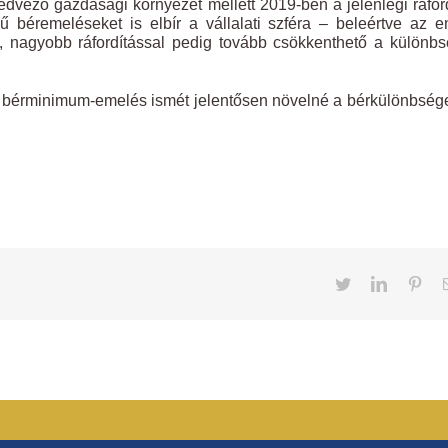
dvező gazdasági környezet mellett 2019-ben a jelenlegi ráfor
 béremeléseket is elbír a vállalati szféra – beleértve az 
 –, nagyobb ráfordítással pedig tovább csökkenthető a különb
 bérminimum-emelés ismét jelentősen növelné a bérkülönbsége
Twitter
LinkedIn
Pint