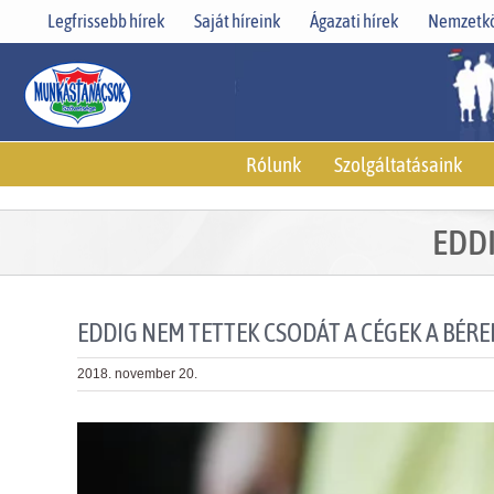
Skip
Legfrissebb hírek
Saját híreink
Ágazati hírek
Nemzetkö
to
content
Rólunk
Szolgáltatásaink
EDDI
EDDIG NEM TETTEK CSODÁT A CÉGEK A BÉRE
2018. november 20.
View
Larger
Image