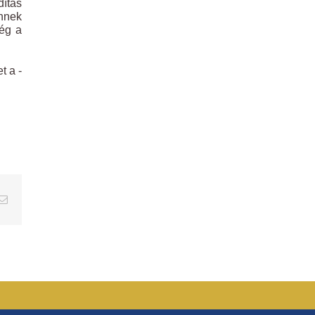
dítás
ennek
ség a
t a ­
erest
Email