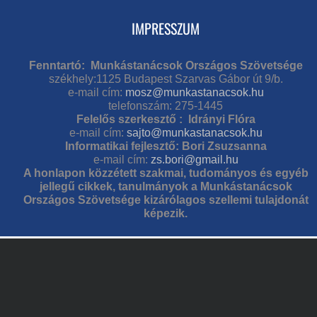
IMPRESSZUM
Fenntartó: Munkástanácsok Országos Szövetsége
székhely:1125 Budapest Szarvas Gábor út 9/b.
e-mail cím:
mosz@munkastanacsok.hu
telefonszám: 275-1445
Felelős szerkesztő : Idrányi Flóra
e-mail cím:
sajto@munkastanacsok.hu
Informatikai fejlesztő: Bori Zsuzsanna
e-mail cím:
zs.bori@gmail.hu
A honlapon közzétett szakmai, tudományos és egyéb
jellegű cikkek, tanulmányok a Munkástanácsok
Országos Szövetsége kizárólagos szellemi tulajdonát
képezik.