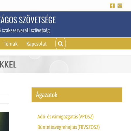
Facebook
Emai
Témák
Kapcsolat
EKKEL
Ágazatok
Adó- és vámigazgatás (VPDSZ)
Büntetésvégrehajtás (FBVSZOSZ)