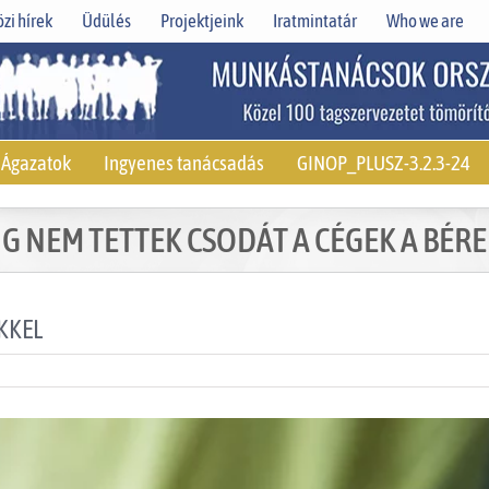
zi hírek
Üdülés
Projektjeink
Iratmintatár
Who we are
Ágazatok
Ingyenes tanácsadás
GINOP_PLUSZ-3.2.3-24
G NEM TETTEK CSODÁT A CÉGEK A BÉR
KKEL