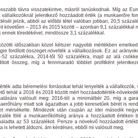
osszabb távra visszatekintve, másról tanúskodnak. Míg az Eur
állalkozóknál jelentkező hozzáadott érték (a munkaerőre ford
ését jelzik, abból az előbbi tétel valóban jobban, 20,5 százal
it követően – 2013 és 2015 között – azonban 9,1 százalékkal n
ek ennek töredékével, mindössze 3,1 százalékkal.
özötti időszakban közel kétszer nagyobb mértékben emelked
re fordított összeget növelték a vállalkozások. Ez az arányok
1-52 százalékra, 2014-től 50 százalékra, majd az alá csökk
ított összeg, míg a fennmaradó többlet profitként jelentkez
rték adta béremelési forrásokat tehát lenyelték a vállalkozók, 
ető tehát a 2016 és 2018 között mért hozzáadottérték-növeked
atására valósult meg: 2016-tól a minimálbér 20, míg a gara
erőhiány miatt sok ágazatban a jobb keresetűek bérét is ren
eket mérsékelte. Mindezek után csupán az idei második neg
zalék fölé a munkaerőköltség aránya a hozzáadott értéken b
aladta az 53 százalékot. Persze a növekvő hozzáadott érték
s lehetett áldozni, ám kérdéses, ebből mi valósult meg.