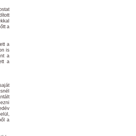
ostat
ított
ékkal
őtt a
ett a
on is
ent a
ett a
saját
ésnél
ntált
dezni
yedév
elül,
ből a