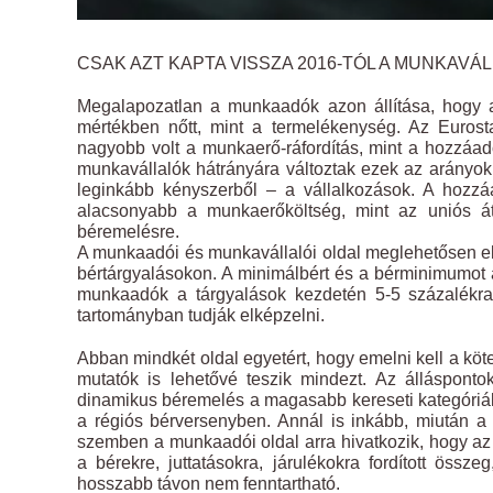
CSAK AZT KAPTA VISSZA 2016-TÓL A MUNKAVÁ
Megalapozatlan a munkaadók azon állítása, hogy a
mértékben nőtt, mint a termelékenység. Az Eurost
nagyobb volt a munkaerő-ráfordítás, mint a hozzáad
munkavállalók hátrányára változtak ezek az arányok
leginkább kényszerből – a vállalkozások. A hozzá
alacsonyabb a munkaerőköltség, mint az uniós át
béremelésre.
A munkaadói és munkavállalói oldal meglehetősen elté
bértárgyalásokon. A minimálbért és a bérminimumot a
munkaadók a tárgyalások kezdetén 5-5 százalékra 
tartományban tudják elképzelni.
Abban mindkét oldal egyetért, hogy emelni kell a köt
mutatók is lehetővé teszik mindezt. Az állásponto
dinamikus béremelés a magasabb kereseti kategóriáka
a régiós bérversenyben. Annál is inkább, miután a v
szemben a munkaadói oldal arra hivatkozik, hogy az
a bérekre, juttatásokra, járulékokra fordított öss
hosszabb távon nem fenntartható.