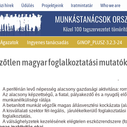
zi hírek
Üdülés
Projektjeink
Iratmintatár
Who we are
Ágazatok
Ingyenes tanácsadás
GINOP_PLUSZ-3.2.3-24
zőtlen magyar foglalkoztatási mutatók
A periférián levő népesség alacsony gazdasági aktivitása: ro
Az alacsony képzettségű, a fiatal, pályakezdő és a nyugdíj előt
munkanélküliségi rátája
A betanított munkát végzők magas állásvesztési kockázata (al
A kisvállalati szektor fél-legális, járulékelkerülő foglakoztatá
foglalkoztatás,
A válsághelyzetek kezelésének elégtelen eszközrendszere (fo
gas inaktivitás okai