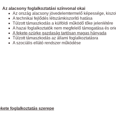
Az alacsony foglalkoztatási színvonal okai
Az ország alacsony jövedelemtermelő képessége, kiszo
A technikai fejlődés létszámkiszorító hatása
Túlzott támaszkodás a külföldi működő tőke jelenlétére
A hazai foglalkoztatók nem megfelelő támogatása és ori
A fekete-szürke gazdaság tartósan magas hányada
Túlzott támaszkodás az állami foglalkoztatásra
A szociális ellátó rendszer működése
kete foglalkoztatás szerepe