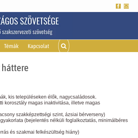
Facebook
Emai
Témák
Kapcsolat
 háttere
mák, kis településeken élők, nagycsaládosok.
ti korosztály magas inaktivitása, illetve magas
acsony szakképzettségi szint, ázsiai bérverseny)
si gyakorlata (bejelentés nélküli foglalkoztatás, minimálbéres
rrás és szakmai felkészültség hiány)