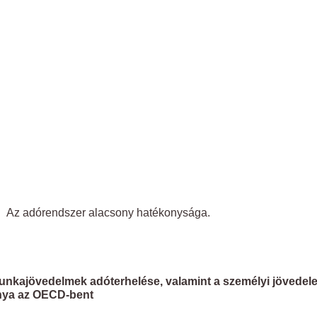
Az adórendszer alacsony hatékonysága.
unkajövedelmek adóterhelése,
v
alamint a személyi jövede
nya az OECD-bent