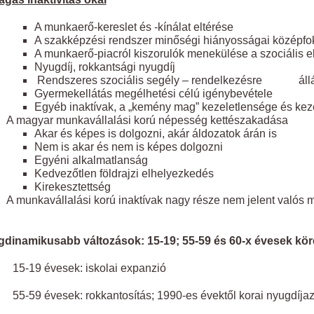
A munkaerő-kereslet és -kínálat eltérése
A szakképzési rendszer minőségi hiányosságai középfok
A munkaerő-piacról kiszorulók menekülése a szociális e
Nyugdíj, rokkantsági nyugdíj
Rendszeres szociális segély – rendelkezésre állá
Gyermekellátás megélhetési célú igénybevétele
Egyéb inaktívak, a „kemény mag” kezeletlensége és kez
A magyar munkavállalási korú népesség kettészakadása
Akar és képes is dolgozni, akár áldozatok árán is
Nem is akar és nem is képes dolgozni
Egyéni alkalmatlanság
Kedvezőtlen földrajzi elhelyezkedés
Kirekesztettség
A munkavállalási korú inaktívak nagy része nem jelent valós 
egdinamikusabb változások: 15-19; 55-59 és 60-x évesek kö
5-19 évesek: iskolai expanzió
-59 évesek: rokkantosítás; 1990-es évektől korai nyugdíjaz