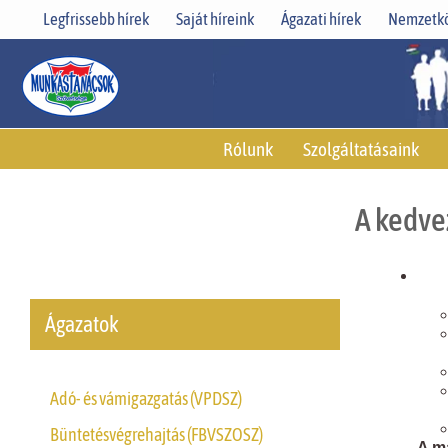
Skip
Legfrissebb hírek
Saját híreink
Ágazati hírek
Nemzetkö
to
content
Rólunk
Szolgáltatásaink
A kedve
Ágazatok
Adó- és vámigazgatás (VPDSZ)
Büntetésvégrehajtás (FBVSZOSZ)
A ma