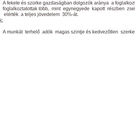
A fekete és szürke gazdaságban dolgozók aránya a foglalkozt
foglalkoztatottak több, mint egynegyede kapott részben zseb
elérték a teljes jövedelem 30%-át.
k:
A munkát terhelő adók magas szintje és kedvezőtlen szerke