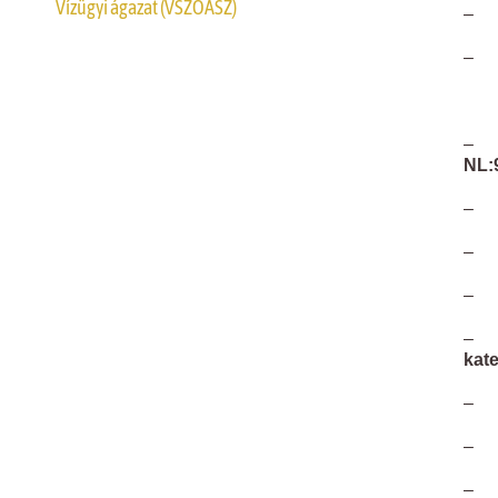
Vízügyi ágazat (VSZOÁSZ)
– 60
– A
NL:
kat