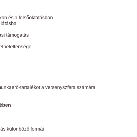
on és a felsőoktatásban
llátásba
si támogatás
elhetetlensége
munkaerő-tartalékot a versenyszféra számára
rében
ás különböző formái