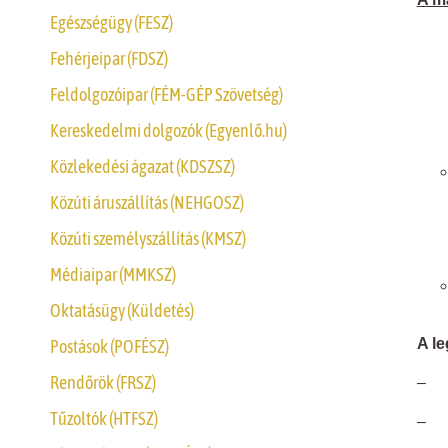
Egészségügy (FESZ)
Fehérjeipar (FDSZ)
Feldolgozóipar (FÉM-GÉP Szövetség)
Kereskedelmi dolgozók (Egyenlő.hu)
Közlekedési ágazat (KDSZSZ)
Közúti áruszállítás (NEHGOSZ)
Közúti személyszállítás (KMSZ)
Médiaipar (MMKSZ)
Oktatásügy (Küldetés)
A l
Postások (POFÉSZ)
Rendőrök (FRSZ)
– 1
Tűzoltók (HTFSZ)
– 55