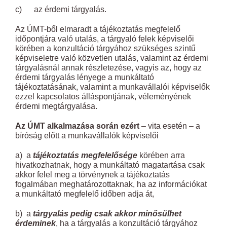
c) az érdemi tárgyalás.
Az ÚMT-ből elmaradt a tájékoztatás megfelelő
időpontjára való utalás, a tárgyaló felek képviselői
körében a konzultáció tárgyához szükséges szintű
képviseletre való közvetlen utalás, valamint az érdemi
tárgyalásnál annak részletezése, vagyis az, hogy az
érdemi tárgyalás lényege a munkáltató
tájékoztatásának, valamint a munkavállalói képviselők
ezzel kapcsolatos álláspontjának, véleményének
érdemi megtárgyalása.
Az ÚMT alkalmazása során ezért
– vita esetén – a
bíróság előtt a munkavállalók képviselői
a) a
tájékoztatás megfelelősége
körében arra
hivatkozhatnak, hogy a munkáltató magatartása csak
akkor felel meg a törvénynek a tájékoztatás
fogalmában meghatározottaknak, ha az információkat
a munkáltató megfelelő időben adja át,
b) a
tárgyalás pedig csak akkor minősülhet
érdeminek
, ha a tárgyalás a konzultáció tárgyához