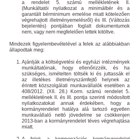
a rendelet 5. számú mellékletének II.
(Munkáltatói nyilatkozat a minimálbér és a
garantált bérminimum emelése miatt kötelezően
végrehajtott illetményemelésről) és III. (Változás
bejelentés) pontjában foglalt dokumentumok
nem, vagy nem megfelelően lettek kitöltve.
Mindezek figyelembevételével a felek az alábbiakban
állapodtak meg:
Ajánlják a költségvetési és egyházi intézmények
munkáltatóinak, hogy ellenőrizzék, és ha
szükséges, ismételten töltsék ki és juttassák el
az illetékes illetményszámfejtő helynek az
érintett közszolgálati munkavállalók esetében a
408/2012. (XII. 28.) Korm. számú rendelet 5.
mellékletének II. és III. pontja szerinti módosított
nyilatkozatokat annak érdekében, hogy a
kormányrendelet hatálya alá tartozó egyetlen
munkavállaló nettó jövedelme se csökkenjen
2013-ban a kormányrendelet téves végrehajtása
miatt.
A felek a kompenzációs kormányrendelet