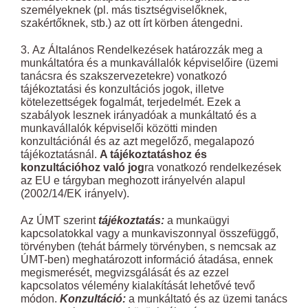
személyeknek (pl. más tisztségviselőknek,
szakértőknek, stb.) az ott írt körben átengedni.
3. Az Általános Rendelkezések határozzák meg a
munkáltatóra és a munkavállalók képviselőire (üzemi
tanácsra és szakszervezetekre) vonatkozó
tájékoztatási és konzultációs jogok, illetve
kötelezettségek fogalmát, terjedelmét. Ezek a
szabályok lesznek irányadóak a munkáltató és a
munkavállalók képviselői közötti minden
konzultációnál és az azt megelőző, megalapozó
tájékoztatásnál.
A tájékoztatáshoz és
konzultációhoz való jog
ra vonatkozó rendelkezések
az EU e tárgyban meghozott irányelvén alapul
(2002/14/EK irányelv).
Az ÚMT szerint
tájékoztatás:
a munkaügyi
kapcsolatokkal vagy a munkaviszonnyal összefüggő,
törvényben (tehát bármely törvényben, s nemcsak az
ÚMT-ben) meghatározott információ átadása, ennek
megismerését, megvizsgálását és az ezzel
kapcsolatos vélemény kialakítását lehetővé tevő
módon.
Konzultáció:
a munkáltató és az üzemi tanács