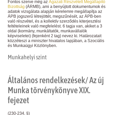
Fontos szerve még az
Ágazati Részvételt Megállapító
Bizottság
(ÁRMB), ami a benyújtott dokumentumok és
adatok vizsgálata alapján kérelemre megállapítja az
ÁPB jogszerű létrejöttét, megszűnését, az ÁPB-ben
való részvétel, és a kollektív szerződés kiterjesztési
feltételeinek való megfelelést. 6 tagja van, akiket a 3
oldal (kormány, munkáltatók, munkavállalók
képviseletei) (fejenként 2 tag) nevez ki. Határozatait
közzéteszi a miniszter hivatalos lapjában, a Szociális
és Munkaügyi Közlönyben.
Munkahelyi szint
Általános rendelkezések/ Az új
Munka törvénykönyve XIX.
fejezet
(230-234. §)