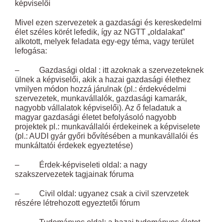
képviselői
Mivel ezen szervezetek a gazdasági és kereskedelmi
élet széles körét lefedik, így az NGTT „oldalakat”
alkotott, melyek feladata egy-egy téma, vagy terület
lefogása:
– Gazdasági oldal : itt azoknak a szervezeteknek
ülnek a képviselői, akik a hazai gazdasági élethez
vmilyen módon hozzá járulnak (pl.: érdekvédelmi
szervezetek, munkavállalók, gazdasági kamarák,
nagyobb vállalatok képviselői). Az ő feladatuk a
magyar gazdasági életet befolyásoló nagyobb
projektek pl.: munkavállalói érdekeinek a képviselete
(pl.: AUDI gyár győri bővítésében a munkavállalói és
munkáltatói érdekek egyeztetése)
– Érdek-képviseleti oldal: a nagy
szakszervezetek tagjainak fóruma
– Civil oldal: ugyanez csak a civil szervzetek
részére létrehozott egyeztetői fórum