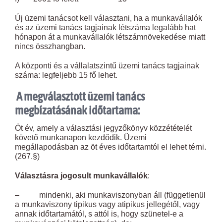
Új üzemi tanácsot kell választani, ha a munkavállalók
és az üzemi tanács tagjainak létszáma legalább hat
hónapon át a munkavállalók létszámnövekedése miatt
nincs összhangban.
A központi és a vállalatszintű üzemi tanács tagjainak
száma: legfeljebb 15 fő lehet.
A megválasztott üzemi tanács
megbízatásának időtartama:
Öt év, amely a választási jegyzőkönyv közzétételét
követő munkanapon kezdődik. Üzemi
megállapodásban az öt éves időtartamtól el lehet térni.
(267.§)
Választásra jogosult munkavállalók
:
– mindenki, aki munkaviszonyban áll (függetlenül
a munkaviszony tipikus vagy atipikus jellegétől, vagy
annak időtartamától, s attól is, hogy szünetel-e a