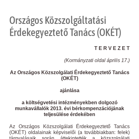
Országos Közszolgáltatási
Érdekegyeztető Tanács (OKÉT)
T E R V E Z E T
(Kormányzati oldal április 17.)
Az Országos Közszolgálati Érdekegyeztető Tanács
(OKÉT)
ajánlása
a költségvetési intézményekben dolgozó
munkavállalók 2013. évi bérkompenzációjának
teljesülése érdekében
Az Országos Közszolgálati Érdekegyeztető Tanács
(OKÉT) oldalainak képviselői (a továbbiakban: felek)
tárgyalásaik során áttekintették a közszolgálati