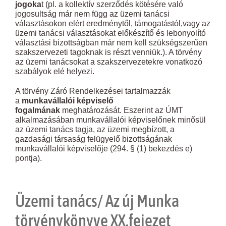
jogoka
t (pl. a kollektív szerződés kötésére való
jogosultság már nem függ az üzemi tanácsi
választásokon elért eredménytől, támogatástól,vagy az
üzemi tanácsi választásokat előkészítő és lebonyolító
választási bizottságban már nem kell szükségszerűen
szakszervezeti tagoknak is részt venniük.). A törvény
az üzemi tanácsokat a szakszervezetekre vonatkozó
szabályok elé helyezi.
A törvény Záró Rendelkezései tartalmazzák
a
munkavállalói képviselő
fogalmának
meghatározását. Eszerint az ÚMT
alkalmazásában munkavállalói képviselőnek minősül
az üzemi tanács tagja, az üzemi megbízott, a
gazdasági társaság felügyelő bizottságának
munkavállalói képviselője (294. § (1) bekezdés e)
pontja).
Üzemi tanács/ Az új Munka
törvénykönyve XX.fejezet