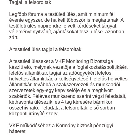
Tagjai: a felsoroltak
Legfőbb fóruma a testületi ülés, amit minimum fél
évente egyszer, de ha kell többször is megtartanak. A
testületi ülés napirendre felvett kérdéseket tárgyal,
véleményt nyilvánít, ajánlásokat tesz, ülése azonban
zárt.
A testületi ülés tagjai a felsoroltak.
A testületi üléseket a VKF Monitoring Bizottsága
készíti elő, melynek vezetője a foglalkoztatáspolitikáért
felelős államtitkár, tagjai az adóügyekért felelős
helyettes államtitkár, a költségvetésért felelős helyettes
államtitkár, továbbá a szakszervezeti és munkaadói
szervezetek egy-egy képviselője és a meghívott
szakértők. Féléves munkarend szerint végzi feladatait,
kéthavonta ülésezik, és 4 tag kérésére bármikor
összehívható. Feladata a felsoroltak, első sorban
központi irányító szerv.
VKF működéséhez a Kormány biztosít pénzügyi
hátteret.