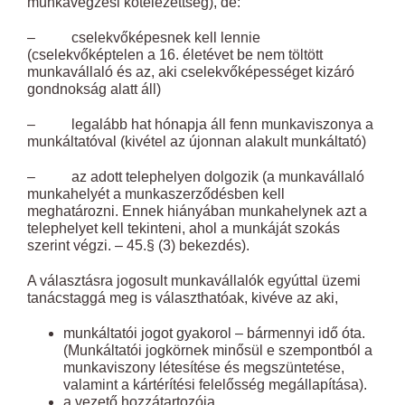
munkavégzési kötelezettség), de:
– cselekvőképesnek kell lennie
(cselekvőképtelen a 16. életévet be nem töltött
munkavállaló és az, aki cselekvőképességet kizáró
gondnokság alatt áll)
– legalább hat hónapja áll fenn munkaviszonya a
munkáltatóval (kivétel az újonnan alakult munkáltató)
– az adott telephelyen dolgozik (a munkavállaló
munkahelyét a munkaszerződésben kell
meghatározni. Ennek hiányában munkahelynek azt a
telephelyet kell tekinteni, ahol a munkáját szokás
szerint végzi. – 45.§ (3) bekezdés).
A választásra jogosult munkavállalók egyúttal üzemi
tanácstaggá meg is választhatóak, kivéve az aki,
munkáltatói jogot gyakorol – bármennyi idő óta.
(Munkáltatói jogkörnek minősül e szempontból a
munkaviszony létesítése és megszüntetése,
valamint a kártérítési felelősség megállapítása).
a vezető hozzátartozója