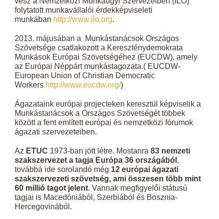
vesz a Nemzetközi Munkaügyi Szervezetben (ILO)
folytatott munkavállalói érdekképviseleti
munkában
http://www.ilo.org
.
2013. májusában a Munkástanácsok Országos
Szövetsége csatlakozott a Kereszténydemokrata
Munkások Európai Szövetségéhez (EUCDW), amely
az Európai Néppárt munkástagozata.( EUCDW-
European Union of Christian Democratic
Workers
http://www.eucdw.org/
)
Ágazataink európai projecteken keresztül képviselik a
Munkástanácsok a Országos Szövetségét többek
között a fent említett európai és nemzetközi fórumok
ágazati szervezeteiben.
Az
ETUC
1973-ban jött létre. Mostanra
83 nemzeti
szakszervezet a tagja Európa 36 országából
,
továbbá ide sorolandó még
12 európai ágazati
szakszervezeti szövetség, ami összesen több mint
60 millió tagot jelent
. Vannak megfigyelői státusú
tagjai is Macedóniából, Szerbiából és Bosznia-
Hercegovinából.