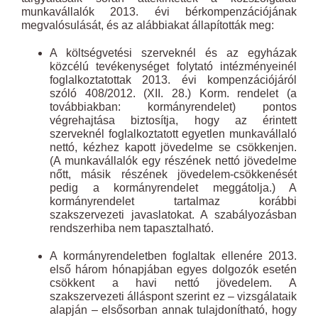
munkavállalók 2013. évi bérkompenzációjának
megvalósulását, és az alábbiakat állapították meg:
A költségvetési szerveknél és az egyházak
közcélú tevékenységet folytató intézményeinél
foglalkoztatottak 2013. évi kompenzációjáról
szóló 408/2012. (XII. 28.) Korm. rendelet (a
továbbiakban: kormányrendelet) pontos
végrehajtása biztosítja, hogy az érintett
szerveknél foglalkoztatott egyetlen munkavállaló
nettó, kézhez kapott jövedelme se csökkenjen.
(A munkavállalók egy részének nettó jövedelme
nőtt, másik részének jövedelem-csökkenését
pedig a kormányrendelet meggátolja.) A
kormányrendelet tartalmaz korábbi
szakszervezeti javaslatokat. A szabályozásban
rendszerhiba nem tapasztalható.
A kormányrendeletben foglaltak ellenére 2013.
első három hónapjában egyes dolgozók esetén
csökkent a havi nettó jövedelem. A
szakszervezeti álláspont szerint ez – vizsgálataik
alapján – elsősorban annak tulajdonítható, hogy