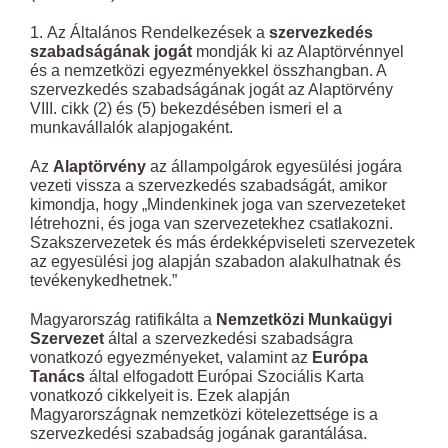
1. Az Általános Rendelkezések a
szervezkedés
szabadságának jogát
mondják ki az Alaptörvénnyel
és a nemzetközi egyezményekkel összhangban. A
szervezkedés szabadságának jogát az Alaptörvény
VIII. cikk (2) és (5) bekezdésében ismeri el a
munkavállalók alapjogaként.
Az
Alaptörvény
az állampolgárok egyesülési jogára
vezeti vissza a szervezkedés szabadságát, amikor
kimondja, hogy „Mindenkinek joga van szervezeteket
létrehozni, és joga van szervezetekhez csatlakozni.
Szakszervezetek és más érdekképviseleti szervezetek
az egyesülési jog alapján szabadon alakulhatnak és
tevékenykedhetnek.”
Magyarország ratifikálta a
Nemzetközi Munkaügyi
Szervezet
által a szervezkedési szabadságra
vonatkozó egyezményeket, valamint az
Európa
Tanács
által elfogadott Európai Szociális Karta
vonatkozó cikkelyeit is. Ezek alapján
Magyarországnak nemzetközi kötelezettsége is a
szervezkedési szabadság jogának garantálása.