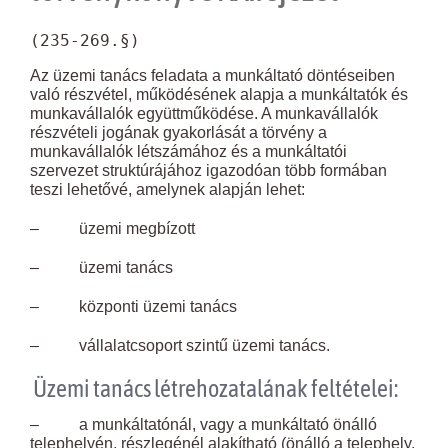
(235-269.§)
Az üzemi tanács feladata a munkáltató döntéseiben
való részvétel, működésének alapja a munkáltatók és
munkavállalók együttműködése. A munkavállalók
részvételi jogának gyakorlását a törvény a
munkavállalók létszámához és a munkáltatói
szervezet struktúrájához igazodóan több formában
teszi lehetővé, amelynek alapján lehet:
– üzemi megbízott
– üzemi tanács
– központi üzemi tanács
– vállalatcsoport szintű üzemi tanács.
Üzemi tanács létrehozatalának feltételei:
– a munkáltatónál, vagy a munkáltató önálló
telephelyén, részlegénél alakítható (önálló a telephely,