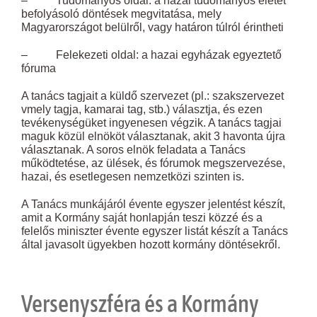
– Tudományos oldal: a hazai tudományos életet
befolyásoló döntések megvitatása, mely
Magyarországot belülről, vagy határon túlról érintheti
– Felekezeti oldal: a hazai egyházak egyeztető
fóruma
A tanács tagjait a küldő szervezet (pl.: szakszervezet
vmely tagja, kamarai tag, stb.) választja, és ezen
tevékenységüket ingyenesen végzik. A tanács tagjai
maguk közül elnököt választanak, akit 3 havonta újra
választanak. A soros elnök feladata a Tanács
működtetése, az ülések, és fórumok megszervezése,
hazai, és esetlegesen nemzetközi szinten is.
A Tanács munkájáról évente egyszer jelentést készít,
amit a Kormány saját honlapján teszi közzé és a
felelős miniszter évente egyszer listát készít a Tanács
által javasolt ügyekben hozott kormány döntésekről.
Versenyszféra és a Kormány