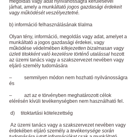
megoldás vagy adat nyilvánosságra kerülésével
járhat, amely a munkáltató
jogos gazdasági érdekeit
vagy működését veszélyeztetné.
b) információ felhasználásának tilalma
Olyan tény, információ, megoldás vagy adat, amelyet a
munkáltató a jogos gazdasági érdekei, vagy
működése védelmében
kifejezetten bizalmasan vagy
üzleti titokként való kezelésre történő utalással
hozott
az üzemi tanács vagy a szakszervezet nevében vagy
eljáró személy tudomására
– semmilyen módon nem hozható nyilvánosságra
és
– azt az e törvényben meghatározott célok
elérésén kívüli tevékenységben nem használható fel.
d) titoktartási kötelezettség
Az üzemi tanács vagy a szakszervezet nevében vagy
érdekében eljáró személy a
tevékenysége során
tudomására jutott információkat
csak a munkáltató