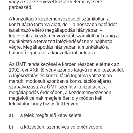
vagy a szakszervezet közötti véleménycsere,
párbeszéd.
A konzultáció kezdeményezésétől számítottan a
konzultáció tartama alatt, de – a hosszabb határidőt
tartalmazó eltérő megállapodás hiányában –
legfeljebb a kezdeményezéstől számított hét napig a
munkáltató a tervezett intézkedését nem hajthatja
végre. Megállapodás hiányában a munkáltató a
határidő lejártakor a konzultációt befejezi.
Az ÚMT rendelkezései e körben részben eltérnek az
1992. évi XXII. törvény azonos tárgyú rendelkezéseitől.
A tájékoztatás és konzultáció fogalma változatlan
maradt, módosult azonban a konzultációs eljárás
szabályozása. Az ÚMT szerint a konzultációt a
megállapodás érdekében, a kezdeményezésben
megjelölt célnak megfelelően oly módon kell
lefolytatni, hogy biztosított legyen
a) a felek megfelelő képviselete,
b) a közvetlen, személyes véleménycsere,