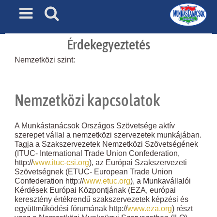
Skip
to
content
Érdekegyeztetés
Nemzetközi szint:
Nemzetközi kapcsolatok
A Munkástanácsok Országos Szövetsége aktív
szerepet vállal a nemzetközi szervezetek munkájában.
Tagja a Szakszervezetek Nemzetközi Szövetségének
(ITUC- International Trade Union Confederation,
http://
www.ituc-csi.org
), az Európai Szakszervezeti
Szövetségnek (ETUC- European Trade Union
Confederation http://
www.etuc.org
), a Munkavállalói
Kérdések Európai Központjának (EZA, európai
keresztény értékrendű szakszervezetek képzési és
együttműködési fórumának http://
www.eza.org
) részt