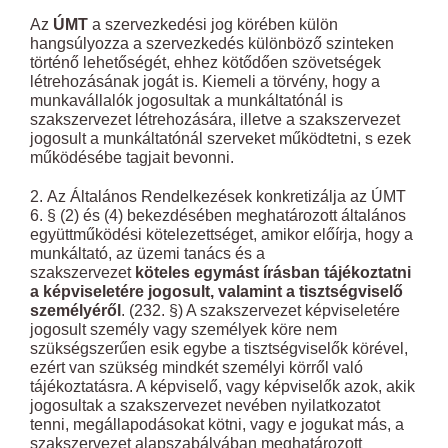
Az
ÚMT
a szervezkedési jog körében külön
hangsúlyozza a szervezkedés különböző szinteken
történő lehetőségét, ehhez kötődően szövetségek
létrehozásának jogát is. Kiemeli a törvény, hogy a
munkavállalók jogosultak a munkáltatónál is
szakszervezet létrehozására, illetve a szakszervezet
jogosult a munkáltatónál szerveket működtetni, s ezek
működésébe tagjait bevonni.
2. Az Általános Rendelkezések konkretizálja az ÚMT
6. § (2) és (4) bekezdésében meghatározott általános
együttműködési kötelezettséget, amikor előírja, hogy a
munkáltató, az üzemi tanács és a
szakszervezet
köteles egymást írásban tájékoztatni
a képviseletére jogosult, valamint a tisztségviselő
személyéről
. (232. §) A szakszervezet képviseletére
jogosult személy vagy személyek köre nem
szükségszerűen esik egybe a tisztségviselők körével,
ezért van szükség mindkét személyi körről való
tájékoztatásra. A képviselő, vagy képviselők azok, akik
jogosultak a szakszervezet nevében nyilatkozatot
tenni, megállapodásokat kötni, vagy e jogukat más, a
szakszervezet alapszabályában meghatározott