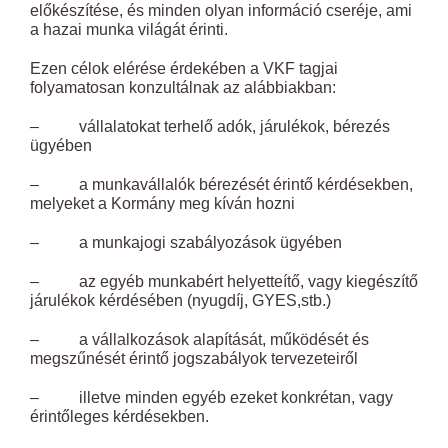
előkészítése, és minden olyan információ cseréje, ami
a hazai munka világát érinti.
Ezen célok elérése érdekében a VKF tagjai
folyamatosan konzultálnak az alábbiakban:
– vállalatokat terhelő adók, járulékok, bérezés
ügyében
– a munkavállalók bérezését érintő kérdésekben,
melyeket a Kormány meg kíván hozni
– a munkajogi szabályozások ügyében
– az egyéb munkabért helyetteítő, vagy kiegészítő
járulékok kérdésében (nyugdíj, GYES,stb.)
– a vállalkozások alapítását, működését és
megszűnését érintő jogszabályok tervezeteiről
– illetve minden egyéb ezeket konkrétan, vagy
érintőleges kérdésekben.