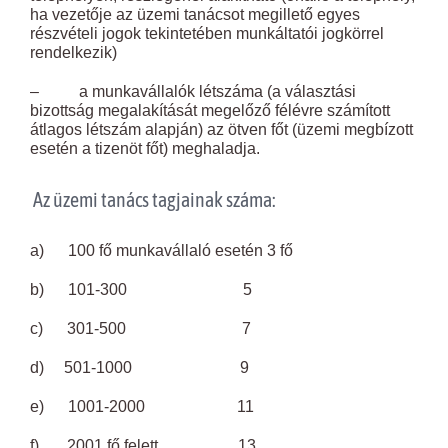
ha vezetője az üzemi tanácsot megillető egyes
részvételi jogok tekintetében munkáltatói jogkörrel
rendelkezik)
– a munkavállalók létszáma (a választási
bizottság megalakítását megelőző félévre számított
átlagos létszám alapján) az ötven főt (üzemi megbízott
esetén a tizenöt főt) meghaladja.
Az üzemi tanács tagjainak száma:
a) 100 fő munkavállaló esetén 3 fő
b) 101-300 5
c) 301-500 7
d) 501-1000 9
e) 1001-2000 11
f) 2001 fő felett 13