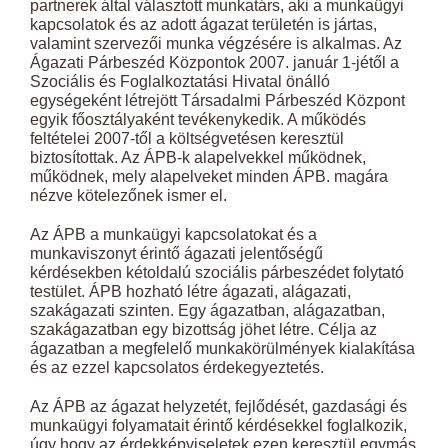
partnerek által választott munkatárs, aki a munkaügyi
kapcsolatok és az adott ágazat területén is jártas,
valamint szervezői munka végzésére is alkalmas. Az
Ágazati Párbeszéd Központok 2007. január 1-jétől a
Szociális és Foglalkoztatási Hivatal önálló
egységeként létrejött Társadalmi Párbeszéd Központ
egyik főosztályaként tevékenykedik. A működés
feltételei 2007-től a költségvetésen keresztül
biztosítottak. Az ÁPB-k alapelvekkel működnek,
működnek, mely alapelveket minden ÁPB. magára
nézve kötelezőnek ismer el.
Az ÁPB a munkaügyi kapcsolatokat és a
munkaviszonyt érintő ágazati jelentőségű
kérdésekben kétoldalú szociális párbeszédet folytató
testület. ÁPB hozható létre ágazati, alágazati,
szakágazati szinten. Egy ágazatban, alágazatban,
szakágazatban egy bizottság jöhet létre. Célja az
ágazatban a megfelelő munkakörülmények kialakítása
és az ezzel kapcsolatos érdekegyeztetés.
Az ÁPB az ágazat helyzetét, fejlődését, gazdasági és
munkaügyi folyamatait érintő kérdésekkel foglalkozik,
úgy hogy az érdekképviseletek ezen keresztül egymás