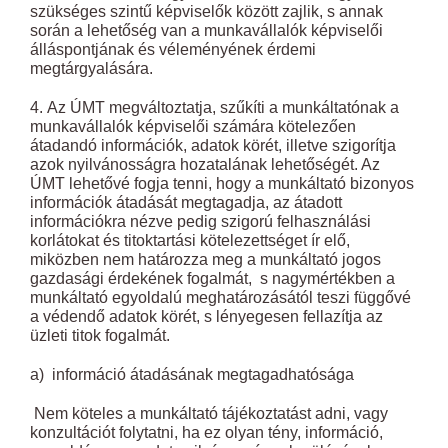
szükséges szintű képviselők között zajlik, s annak
során a lehetőség van a munkavállalók képviselői
álláspontjának és véleményének érdemi
megtárgyalására.
4. Az ÚMT megváltoztatja, szűkíti a munkáltatónak a
munkavállalók képviselői számára kötelezően
átadandó információk, adatok körét, illetve szigorítja
azok nyilvánosságra hozatalának lehetőségét. Az
ÚMT lehetővé fogja tenni, hogy a munkáltató bizonyos
információk átadását megtagadja, az átadott
információkra nézve pedig szigorú felhasználási
korlátokat és titoktartási kötelezettséget ír elő,
miközben nem határozza meg a munkáltató jogos
gazdasági érdekének fogalmát, s nagymértékben a
munkáltató egyoldalú meghatározásától teszi függővé
a védendő adatok körét, s lényegesen fellazítja az
üzleti titok fogalmát.
a) információ átadásának megtagadhatósága
Nem köteles a munkáltató tájékoztatást adni, vagy
konzultációt folytatni, ha ez olyan tény, információ,