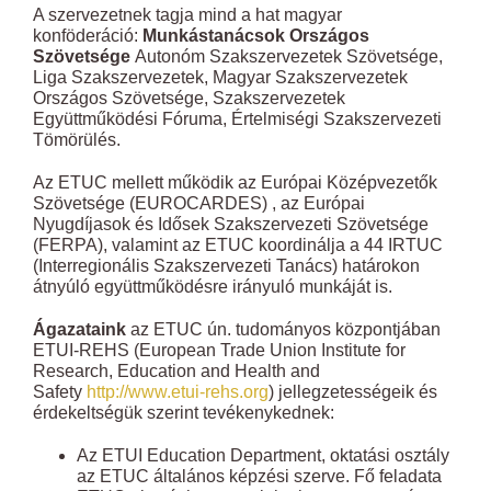
A szervezetnek tagja mind a hat magyar
konföderáció:
Munkástanácsok Országos
Szövetsége
Autonóm Szakszervezetek Szövetsége,
Liga Szakszervezetek, Magyar Szakszervezetek
Országos Szövetsége, Szakszervezetek
Együttműködési Fóruma, Értelmiségi Szakszervezeti
Tömörülés.
Az ETUC mellett működik az Európai Középvezetők
Szövetsége (EUROCARDES) , az Európai
Nyugdíjasok és Idősek Szakszervezeti Szövetsége
(FERPA), valamint az ETUC koordinálja a 44 IRTUC
(Interregionális Szakszervezeti Tanács) határokon
átnyúló együttműködésre irányuló munkáját is.
Ágazataink
az ETUC ún. tudományos központjában
ETUI-REHS (European Trade Union Institute for
Research, Education and Health and
Safety
http://www.etui-rehs.org
) jellegzetességeik és
érdekeltségük szerint tevékenykednek:
Az ETUI Education Department, oktatási osztály
az ETUC általános képzési szerve. Fő feladata