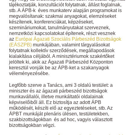
tájékoztatják, konzultációt folytatnak, állást foglalnak,
stb. A ÁPB-k éves munkaterv alapján programokat is
megvalósítanak: szakmai anyagokat, elemzéseket
készítenek, konferenciákat, képzéseket,
szemináriumokat, tanulmányutakat szerveznek,
nemzetközi kapcsolatokat építenek, részt vesznek
az
Európai Ágazati Szociális Párbeszéd Bizottságok
(EÁSZPB)
munkájában, valamint tárgyalásokat
folytatnak kollektív szerződések, megállapodások
kialakítása céljából. A minisztériumok szakértőket
jelöltek ki, akik az Ágazati Párbeszéd Központon
keresztül vonják be az ÁPB-ket a szakanyagok
véleményezésébe.
Legfőbb szerve a Tanács, ami 3 oldalú testület: a
miniszter és az ágazati párbeszéd bizottságok
munkavállalói, illetve munkáltatói oldalainak
képviselőiből áll. Ez biztosítja az adott ÁPB
működését, készíti elő az egyeztetéseket, stb. Az
ÁPBT munkáját plenáris ülésen, testületekben,
szakbizottságokban és ad hoc, vagyis választott
bizottságokban végzi.