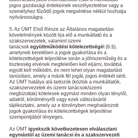
jogos gazdasági érdekeinek veszélyeztetése vagy a
személyhez fűződő jogok megsértése nélkül hozhatja
nyilvánosságra.
5. Az ÚMT Első Része az Általános magatartási
követelmények között írja elő a munkáltató és a
szakszervezetek, valamint üzemi
tanácsok
együttműködési kötelezettségé
t (6.§),
amelynek keretében a jogok gyakorlása és a
kötelezettségek teljesítése során a jóhiszeműség és a
tisztesség elvének megfelelően kell eljárni, továbbá
együtt kell működni, és nem lehet olyan magatartást
tanúsítani, amely a másik fél jogát, jogos érdekét sérti.
Az ÚMT hatálya alá tartozók (köztük a munkáltatók,
szakszervezetek és üzemi tanácsok/üzemi
megbízottak) kötelesek egymást minden olyan tényről,
adatról, körülményről vagy ezek változásáról
tájékoztatni, amely az e törvényben meghatározott
jogok gyakorlása és kötelezettségek teljesítése
szempontjából lényeges.
Az ÚMT
igyekszik következetesen elválasztani
egymástól az üzemi tanácsi és a szakszervezeti