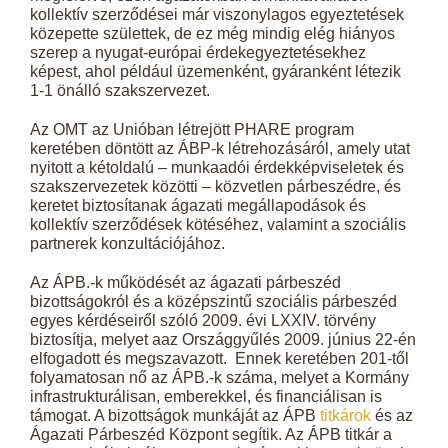
kollektív szerződései már viszonylagos egyeztetések
közepette születtek, de ez még mindig elég hiányos
szerep a nyugat-európai érdekegyeztetésekhez
képest, ahol például üzemenként, gyáranként létezik
1-1 önálló szakszervezet.
Az OMT az Unióban létrejött PHARE program
keretében döntött az ÁBP-k létrehozásáról, amely utat
nyitott a kétoldalú – munkaadói érdekképviseletek és
szakszervezetek közötti – közvetlen párbeszédre, és
keretet biztosítanak ágazati megállapodások és
kollektív szerződések kötéséhez, valamint a szociális
partnerek konzultációjához.
Az ÁPB.-k működését az ágazati párbeszéd
bizottságokról és a középszintű szociális párbeszéd
egyes kérdéseiről szóló 2009. évi LXXIV. törvény
biztosítja, melyet aaz Országgyűlés 2009. június 22-én
elfogadott és megszavazott. Ennek keretében 201-től
folyamatosan nő az ÁPB.-k száma, melyet a Kormány
infrastrukturálisan, emberekkel, és financiálisan is
támogat. A bizottságok munkáját az ÁPB
titkárok
és az
Ágazati Párbeszéd Központ segítik. Az ÁPB titkár a