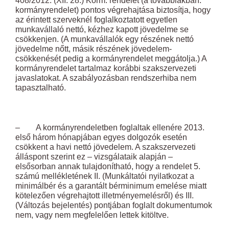
408/2012. (XII. 28.) Korm. rendelet (a továbbiakban:
kormányrendelet) pontos végrehajtása biztosítja, hogy
az érintett szerveknél foglalkoztatott egyetlen
munkavállaló nettó, kézhez kapott jövedelme se
csökkenjen. (A munkavállalók egy részének nettó
jövedelme nőtt, másik részének jövedelem-
csökkenését pedig a kormányrendelet meggátolja.) A
kormányrendelet tartalmaz korábbi szakszervezeti
javaslatokat. A szabályozásban rendszerhiba nem
tapasztalható.
– A kormányrendeletben foglaltak ellenére 2013.
első három hónapjában egyes dolgozók esetén
csökkent a havi nettó jövedelem. A szakszervezeti
álláspont szerint ez – vizsgálataik alapján –
elsősorban annak tulajdonítható, hogy a rendelet 5.
számú mellékletének II. (Munkáltatói nyilatkozat a
minimálbér és a garantált bérminimum emelése miatt
kötelezően végrehajtott illetményemelésről) és III.
(Változás bejelentés) pontjában foglalt dokumentumok
nem, vagy nem megfelelően lettek kitöltve.