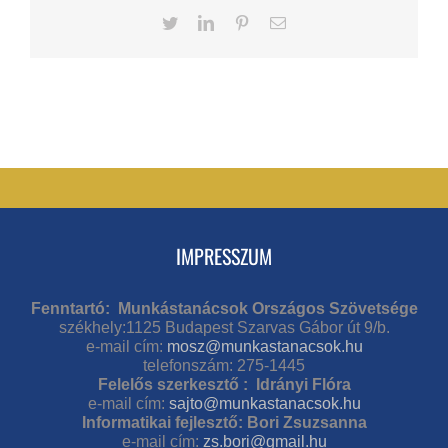
Twitter
LinkedIn
Pinterest
Email
IMPRESSZUM
Fenntartó: Munkástanácsok Országos Szövetsége
székhely:1125 Budapest Szarvas Gábor út 9/b.
e-mail cím:
mosz@munkastanacsok.hu
telefonszám: 275-1445
Felelős szerkesztő : Idrányi Flóra
e-mail cím:
sajto@munkastanacsok.hu
Informatikai fejlesztő: Bori Zsuzsanna
e-mail cím:
zs.bori@gmail.hu