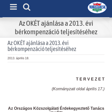
Skip
to
content
Az OKÉT ajánlása a 2013. évi
bérkompenzáció teljesítéséhez
Az OKÉT ajánlása a 2013. évi
bérkompenzáció teljesítéséhez
2013. április 18.
View
Larger
T E R V E Z E T
Image
(Kormányzati oldal április 17.)
Az Országos Közszolgálati Érdekegyeztető Tanács